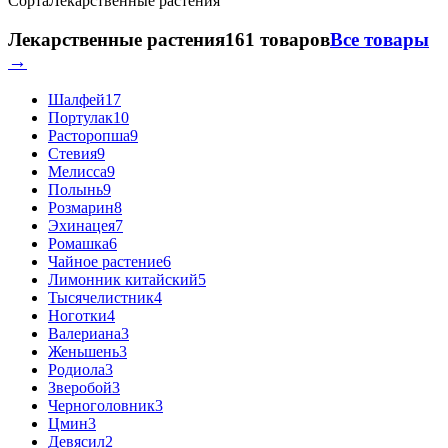
Сорта
Лекарственные растения
Лекарственные растения
161 товаров
Все товары
→
Шалфей
17
Портулак
10
Расторопша
9
Стевия
9
Мелисса
9
Полынь
9
Розмарин
8
Эхинацея
7
Ромашка
6
Чайное растение
6
Лимонник китайский
5
Тысячелистник
4
Ноготки
4
Валериана
3
Женьшень
3
Родиола
3
Зверобой
3
Черноголовник
3
Цмин
3
Девясил
2