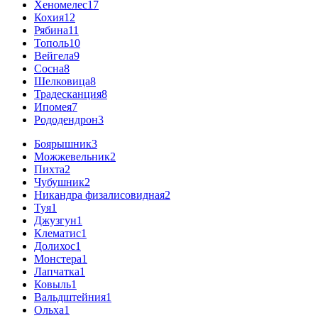
Хеномелес
17
Кохия
12
Рябина
11
Тополь
10
Вейгела
9
Сосна
8
Шелковица
8
Традесканция
8
Ипомея
7
Рододендрон
3
Боярышник
3
Можжевельник
2
Пихта
2
Чубушник
2
Никандра физалисовидная
2
Туя
1
Джузгун
1
Клематис
1
Долихос
1
Монстера
1
Лапчатка
1
Ковыль
1
Вальдштейния
1
Ольха
1