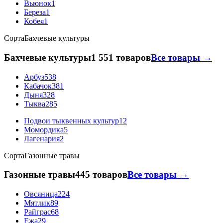
Вьюнок
1
Береза
1
Кобея
1
Сорта
Бахчевые культуры
Бахчевые культуры
1 551 товаров
Все товары →
Арбуз
538
Кабачок
381
Дыня
328
Тыква
285
Подвои тыквенных культур
12
Момордика
5
Лагенария
2
Сорта
Газонные травы
Газонные травы
445 товаров
Все товары →
Овсяница
224
Мятлик
89
Райграс
68
Ежа
29