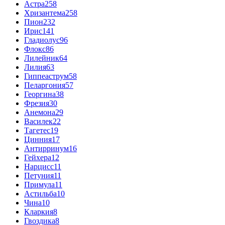
Астра
258
Хризантема
258
Пион
232
Ирис
141
Гладиолус
96
Флокс
86
Лилейник
64
Лилия
63
Гиппеаструм
58
Пеларгония
57
Георгина
38
Фрезия
30
Анемона
29
Василек
22
Тагетес
19
Цинния
17
Антирринум
16
Гейхера
12
Нарцисс
11
Петуния
11
Примула
11
Астильба
10
Чина
10
Кларкия
8
Гвоздика
8