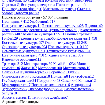
Справочник по культурам
Болезни растений
Вредители
Сорняки
Действующие вещества
Питание растений
Производители (бренды)
Магазины-партнёры
Статьи и
обзоры
Новости рынка
Подкатегории
50 групп · 57 064 позиций
Пестициды
7 412
Удобрения
1 717
Цитрусовые культуры
11
Экзотические культуры
28
Подвои
140
Лекарственные растения
161
Пряные травы
250
Декоративные
растения
407
Бахчевые культуры
1 551
Газонные травы
445
Грибы
129
Зеленные культуры
566
Кормовые культуры
1 458
Косточковые культуры
997
Овощные культуры
15 248
Орехоплодные культуры
204
Полевые культуры
10 189
Семечковые культуры
1 711
Технические культуры
7 626
Цветочные культуры
3 458
Ягодные культуры
1 339
Капельное орошение
112
Тракторы
312
Минитракторы
89
Комбайны
234
Мини-
комбайны
6
Жатки
107
Мотоблоки
100
Мототракторы
10
Сеялки
124
Культиваторы
422
Бороны
94
Плуги
85
Опрыскиватели
78
Косилки
18
Прицепы
8
Грунтофрезы
12
Глубокорыхлители
24
Погрузчики
58
Сажалки
6
Копалки
12
Мульчирователи
7
Посевные комплексы
16
Агродроны
4
Зерносушилки
2
Пресс-подборщики
20
Разбрасыватели
26
Услуги
10
Агроматериалы
11
Тепличное хозяйство
7
Агрохимия
Пестициды