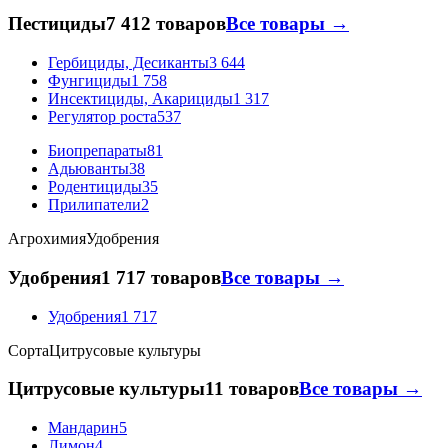
Пестициды
7 412 товаров
Все товары →
Гербициды, Десиканты
3 644
Фунгициды
1 758
Инсектициды, Акарициды
1 317
Регулятор роста
537
Биопрепараты
81
Адьюванты
38
Родентициды
35
Прилипатели
2
Агрохимия
Удобрения
Удобрения
1 717 товаров
Все товары →
Удобрения
1 717
Сорта
Цитрусовые культуры
Цитрусовые культуры
11 товаров
Все товары →
Мандарин
5
Лимон
4