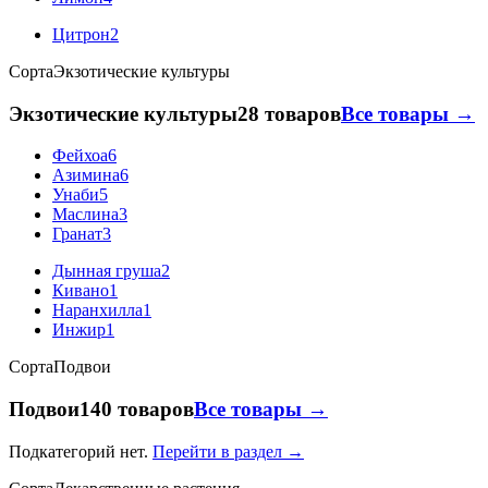
Цитрон
2
Сорта
Экзотические культуры
Экзотические культуры
28 товаров
Все товары →
Фейхоа
6
Азимина
6
Унаби
5
Маслина
3
Гранат
3
Дынная груша
2
Кивано
1
Наранхилла
1
Инжир
1
Сорта
Подвои
Подвои
140 товаров
Все товары →
Подкатегорий нет.
Перейти в раздел →