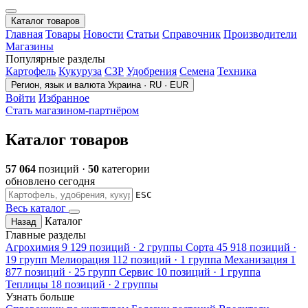
Каталог товаров
Главная
Товары
Новости
Статьи
Справочник
Производители
Магазины
Популярные разделы
Картофель
Кукуруза
СЗР
Удобрения
Семена
Техника
Регион, язык и валюта
Украина · RU · EUR
Войти
Избранное
Стать магазином-партнёром
Каталог товаров
57 064
позиций ·
50
категории
обновлено сегодня
ESC
Весь каталог
Каталог
Назад
Главные разделы
Агрохимия
9 129 позиций · 2 группы
Сорта
45 918 позиций ·
19 групп
Мелиорация
112 позиций · 1 группа
Механизация
1
877 позиций · 25 групп
Сервис
10 позиций · 1 группа
Теплицы
18 позиций · 2 группы
Узнать больше