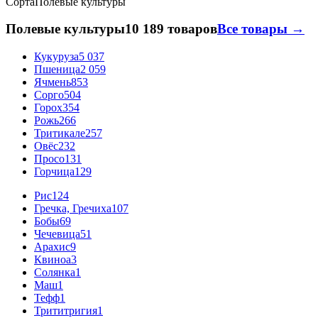
Сорта
Полевые культуры
Полевые культуры
10 189 товаров
Все товары →
Кукуруза
5 037
Пшеница
2 059
Ячмень
853
Сорго
504
Горох
354
Рожь
266
Тритикале
257
Овёс
232
Просо
131
Горчица
129
Рис
124
Гречка, Гречиха
107
Бобы
69
Чечевица
51
Арахис
9
Квиноа
3
Солянка
1
Маш
1
Тефф
1
Трититригия
1