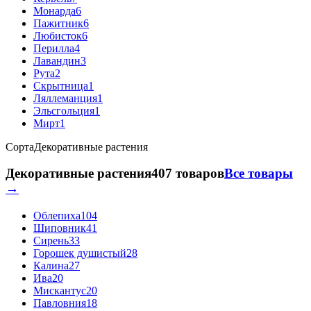
Монарда
6
Пажитник
6
Любисток
6
Перилла
4
Лавандин
3
Рута
2
Скрытница
1
Ляллеманция
1
Эльсгольция
1
Мирт
1
Сорта
Декоративные растения
Декоративные растения
407 товаров
Все товары
→
Облепиха
104
Шиповник
41
Сирень
33
Горошек душистый
28
Калина
27
Ива
20
Мискантус
20
Павловния
18