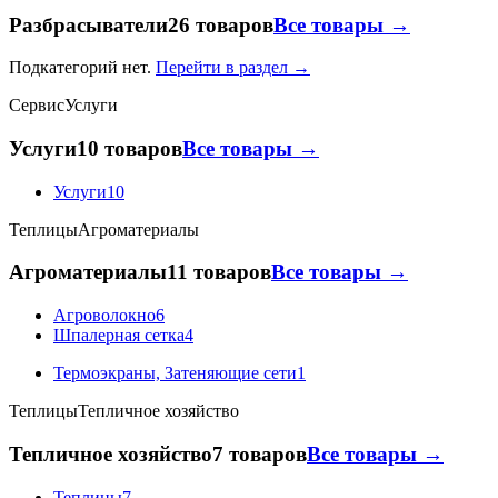
Разбрасыватели
26 товаров
Все товары →
Подкатегорий нет.
Перейти в раздел →
Сервис
Услуги
Услуги
10 товаров
Все товары →
Услуги
10
Теплицы
Агроматериалы
Агроматериалы
11 товаров
Все товары →
Агроволокно
6
Шпалерная сетка
4
Термоэкраны, Затеняющие сети
1
Теплицы
Тепличное хозяйство
Тепличное хозяйство
7 товаров
Все товары →
Теплицы
7