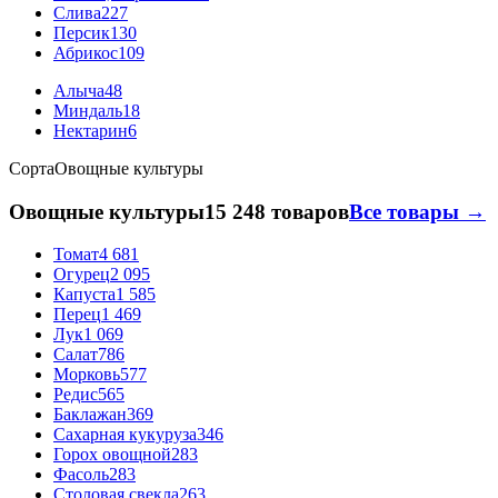
Слива
227
Персик
130
Абрикос
109
Алыча
48
Миндаль
18
Нектарин
6
Сорта
Овощные культуры
Овощные культуры
15 248 товаров
Все товары →
Томат
4 681
Огурец
2 095
Капуста
1 585
Перец
1 469
Лук
1 069
Салат
786
Морковь
577
Редис
565
Баклажан
369
Сахарная кукуруза
346
Горох овощной
283
Фасоль
283
Столовая свекла
263