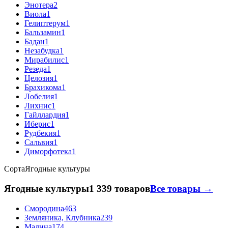
Энотера
2
Виола
1
Гелиптерум
1
Бальзамин
1
Бадан
1
Незабудка
1
Мирабилис
1
Резеда
1
Целозия
1
Брахикома
1
Лобелия
1
Лихнис
1
Гайллардия
1
Иберис
1
Рудбекия
1
Сальвия
1
Диморфотека
1
Сорта
Ягодные культуры
Ягодные культуры
1 339 товаров
Все товары →
Смородина
463
Земляника, Клубника
239
Малина
174