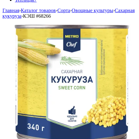
Главная
›
Каталог товаров
›
Сорта
›
Овощные культуры
›
Сахарная
кукуруза
›
КЭШ
#68266