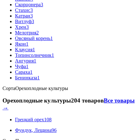
Скорцонера
3
Стахис
3
Катран
3
Витлуф
3
Хрен
3
Мелотрия
2
Овсяный корень
1
Якон
1
Клаусия
1
Топинсолнечник
1
Ангурия
1
Чуфа
1
Сараха
1
Бенинказа
1
Сорта
Орехоплодные культуры
Орехоплодные культуры
204 товаров
Все товары
→
Грецкий орех
108
Фундук, Лещина
96