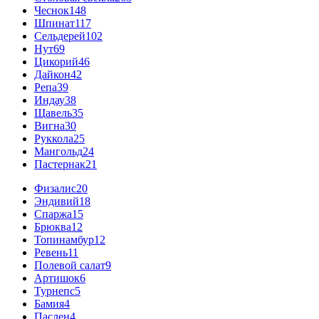
Чеснок
148
Шпинат
117
Сельдерей
102
Нут
69
Цикорий
46
Дайкон
42
Репа
39
Индау
38
Щавель
35
Вигна
30
Руккола
25
Мангольд
24
Пастернак
21
Физалис
20
Эндивий
18
Спаржа
15
Брюква
12
Топинамбур
12
Ревень
11
Полевой салат
9
Артишок
6
Турнепс
5
Бамия
4
Паслен
4