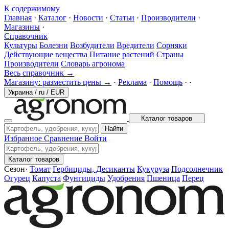
К содержимому
Главная
·
Каталог
·
Новости
·
Статьи
·
Производители
·
Магазины
·
Справочник
Культуры
Болезни
Возбудители
Вредители
Сорняки
Действующие вещества
Питание растений
Страны
Производители
Словарь агронома
Весь справочник →
Магазину: разместить цены →
·
Реклама
·
Помощь
·
·
Украина
/
ru
/
EUR
Каталог товаров
Найти
Избранное
Сравнение
Войти
Каталог товаров
Сезон
·
Томат
Гербициды, Десиканты
Кукуруза
Подсолнечник
Огурец
Капуста
Фунгициды
Удобрения
Пшеница
Перец