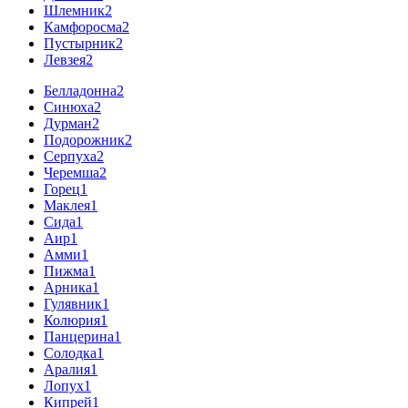
Шлемник
2
Камфоросма
2
Пустырник
2
Левзея
2
Белладонна
2
Синюха
2
Дурман
2
Подорожник
2
Серпуха
2
Черемша
2
Горец
1
Маклея
1
Сида
1
Аир
1
Амми
1
Пижма
1
Арника
1
Гулявник
1
Колюрия
1
Панцерина
1
Солодка
1
Аралия
1
Лопух
1
Кипрей
1