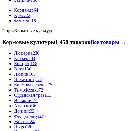
Базилик
138
Кориандр
64
Кресс
22
Фенхель
18
Сорта
Кормовые культуры
Кормовые культуры
1 458 товаров
Все товары →
Люцерна
236
Клевер
231
Кострец
168
Вика
130
Люпин
105
Пажитница
77
Кормовая свекла
75
Тимофеевка
72
Суданская трава
53
Эспарцет
46
Амарант
36
Донник
32
Фестулолиум
25
Житняк
24
Пырей
20