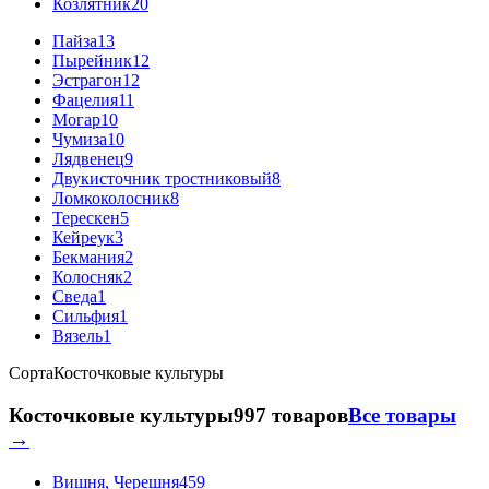
Козлятник
20
Пайза
13
Пырейник
12
Эстрагон
12
Фацелия
11
Могар
10
Чумиза
10
Лядвенец
9
Двукисточник тростниковый
8
Ломкоколосник
8
Терескен
5
Кейреук
3
Бекмания
2
Колосняк
2
Сведа
1
Сильфия
1
Вязель
1
Сорта
Косточковые культуры
Косточковые культуры
997 товаров
Все товары
→
Вишня, Черешня
459