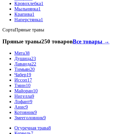
Кровохлебка
1
Мыльнянка
1
Крапива
1
Наперстянка
1
Сорта
Пряные травы
Пряные травы
250 товаров
Все товары →
Мята
38
Душица
23
Лаванда
22
Тимьян
20
Чабер
19
Иссоп
17
Тмин
10
Майоран
10
Нигелла
9
Лофант
9
Анис
9
Котовник
9
Змееголовник
9
Огуречная трава
8
Кервель
7