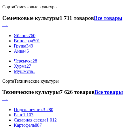
Сорта
Семечковые культуры
Семечковые культуры
1 711 товаров
Все товары
→
Яблоня
760
Виноград
501
Груша
349
Айва
45
Черемуха
28
Хурма
27
Мушмула
1
Сорта
Технические культуры
Технические культуры
7 626 товаров
Все товары
→
Подсолнечник
3 280
Рапс
1 103
Сахарная свекла
1 012
Картофель
887