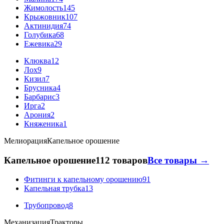
Жимолость
145
Крыжовник
107
Актинидия
74
Голубика
68
Ежевика
29
Клюква
12
Лох
9
Кизил
7
Брусника
4
Барбарис
3
Ирга
2
Арония
2
Княженика
1
Мелиорация
Капельное орошение
Капельное орошение
112 товаров
Все товары →
Фитинги к капельному орошению
91
Капельная трубка
13
Трубопровод
8
Механизация
Тракторы