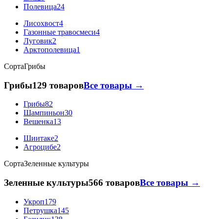
Полевица
24
Лисохвост
4
Газонные травосмеси
4
Луговик
2
Арктополевица
1
Сорта
Грибы
Грибы
129 товаров
Все товары →
Грибы
82
Шампиньон
30
Вешенка
13
Шиитаке
2
Агроцибе
2
Сорта
Зеленные культуры
Зеленные культуры
566 товаров
Все товары →
Укроп
179
Петрушка
145