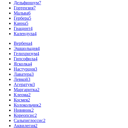
Дельфиниум
7
Гортензия
7
Мальва
6
Гербера
5
Канна
5
Гиацинт
4
Календула
4
Вербена
4
Эшшольция
4
Гелихризум
4
Гипсофила
4
Ясколка
4
Настурция
3
Лаватера
3
Левкой
3
Агератум
3
Маргаритка
2
Клеома
2
Космея
2
Колокольчик
2
Нивяник
2
Кореопсис
2
Сальпиглоссис
2
Аквилегия
2