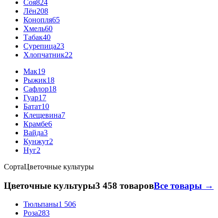
Соя
824
Лён
208
Конопля
65
Хмель
60
Табак
40
Сурепица
23
Хлопчатник
22
Мак
19
Рыжик
18
Сафлор
18
Гуар
17
Батат
10
Клещевина
7
Крамбе
6
Вайда
3
Кунжут
2
Нуг
2
Сорта
Цветочные культуры
Цветочные культуры
3 458 товаров
Все товары →
Тюльпаны
1 506
Роза
283