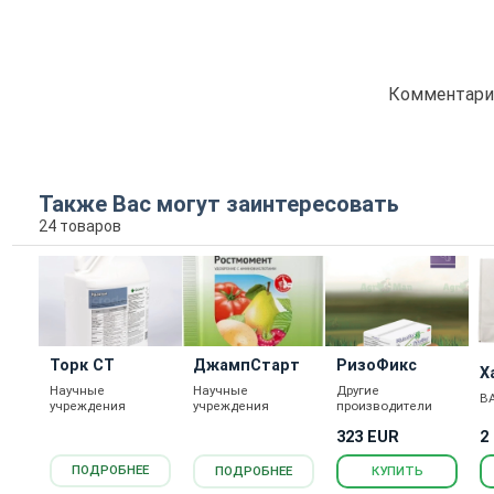
Комментарие
Также Вас могут заинтересовать
24 товаров
Торк СТ
ДжампСтарт
РизоФикс
Х
Научные
Научные
Другие
С
B
учреждения
учреждения
производители
2
323 EUR
ПОДРОБНЕЕ
ПОДРОБНЕЕ
КУПИТЬ