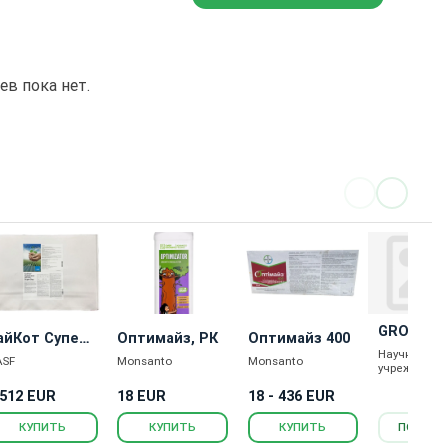
в пока нет.
GROUNDF
айКот Супер
Оптимайз, РК
Оптимайз 400
Научные
оя
ASF
Monsanto
Monsanto
учреждения
 512 EUR
18 EUR
18 - 436 EUR
КУПИТЬ
КУПИТЬ
КУПИТЬ
ПОДРОБ