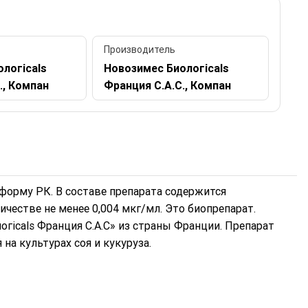
Производитель
логicals
Новозимес Биологicals
., Компан
Франция С.А.С., Компан
форму РК. В составе препарата содержится
естве не менее 0,004 мкг/мл. Это биопрепарат.
гicals Франция С.А.С» из страны Франции. Препарат
на культурах соя и кукуруза.