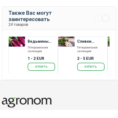
Также Вас могут
заинтересовать
24 товаров
Ведьмины
Сливки
Пальцы
Ленивки
Гетерозисная
Гетерозисная
селекция
селекция
1 - 2 EUR
2 - 5 EUR
КУПИТЬ
КУПИТЬ
Каталог товаров
Новости
Статьи
Обратная связь
RSS