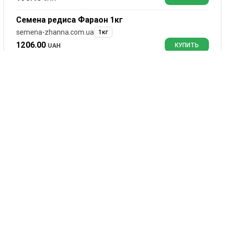
Семена редиса Фараон 1кг
semena-zhanna.com.ua
1кг
1206.00
UAH
КУПИТЬ
Отзывы
Фараон
0
комментариев
Сортировать:
Оставить комментарий
Ваше имя
Комментарий