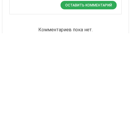
ОСТАВИТЬ КОММЕНТАРИЙ
Комментариев пока нет.
Также Вас могут
заинтересовать
24 товаров
НК Петрол
НК Текник
Syngenta
Syngenta
1 - 332 EUR
10 - 172 EUR
КУПИТЬ
КУПИТЬ