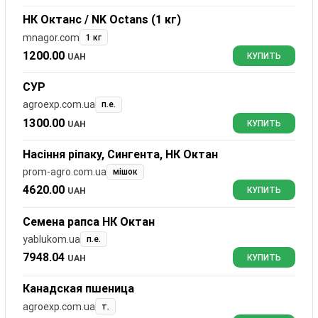
НК Октанc / NK Octans (1 кг)
mnagor.com
1 кг
1200.00
UAH
КУПИТЬ
СУР
agroexp.com.ua
п.е.
1300.00
UAH
КУПИТЬ
Насіння ріпаку, Сингента, НК Октан
prom-agro.com.ua
мішок
4620.00
UAH
КУПИТЬ
Семена рапса НК Октан
yablukom.ua
п.е.
7948.04
UAH
КУПИТЬ
Канадская пшеница
agroexp.com.ua
т.