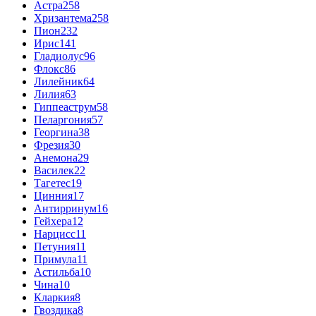
Астра
258
Хризантема
258
Пион
232
Ирис
141
Гладиолус
96
Флокс
86
Лилейник
64
Лилия
63
Гиппеаструм
58
Пеларгония
57
Георгина
38
Фрезия
30
Анемона
29
Василек
22
Тагетес
19
Цинния
17
Антирринум
16
Гейхера
12
Нарцисс
11
Петуния
11
Примула
11
Астильба
10
Чина
10
Кларкия
8
Гвоздика
8