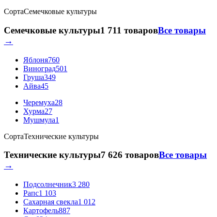
Сорта
Семечковые культуры
Семечковые культуры
1 711 товаров
Все товары
→
Яблоня
760
Виноград
501
Груша
349
Айва
45
Черемуха
28
Хурма
27
Мушмула
1
Сорта
Технические культуры
Технические культуры
7 626 товаров
Все товары
→
Подсолнечник
3 280
Рапс
1 103
Сахарная свекла
1 012
Картофель
887