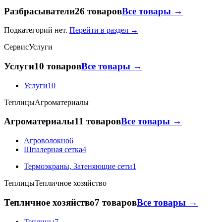
Разбрасыватели
26 товаров
Все товары →
Подкатегорий нет.
Перейти в раздел →
Сервис
Услуги
Услуги
10 товаров
Все товары →
Услуги
10
Теплицы
Агроматериалы
Агроматериалы
11 товаров
Все товары →
Агроволокно
6
Шпалерная сетка
4
Термоэкраны, Затеняющие сети
1
Теплицы
Тепличное хозяйство
Тепличное хозяйство
7 товаров
Все товары →
Теплицы
7