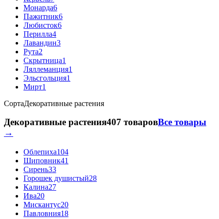
Монарда
6
Пажитник
6
Любисток
6
Перилла
4
Лавандин
3
Рута
2
Скрытница
1
Ляллеманция
1
Эльсгольция
1
Мирт
1
Сорта
Декоративные растения
Декоративные растения
407 товаров
Все товары
→
Облепиха
104
Шиповник
41
Сирень
33
Горошек душистый
28
Калина
27
Ива
20
Мискантус
20
Павловния
18