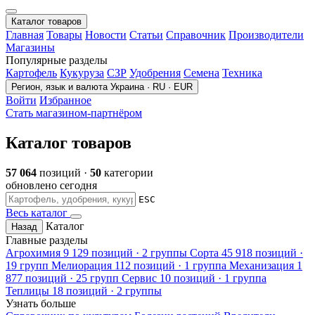
Каталог товаров
Главная
Товары
Новости
Статьи
Справочник
Производители
Магазины
Популярные разделы
Картофель
Кукуруза
СЗР
Удобрения
Семена
Техника
Регион, язык и валюта
Украина · RU · EUR
Войти
Избранное
Стать магазином-партнёром
Каталог товаров
57 064
позиций ·
50
категории
обновлено сегодня
ESC
Весь каталог
Каталог
Назад
Главные разделы
Агрохимия
9 129 позиций · 2 группы
Сорта
45 918 позиций ·
19 групп
Мелиорация
112 позиций · 1 группа
Механизация
1
877 позиций · 25 групп
Сервис
10 позиций · 1 группа
Теплицы
18 позиций · 2 группы
Узнать больше