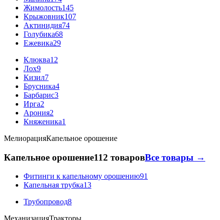
Жимолость
145
Крыжовник
107
Актинидия
74
Голубика
68
Ежевика
29
Клюква
12
Лох
9
Кизил
7
Брусника
4
Барбарис
3
Ирга
2
Арония
2
Княженика
1
Мелиорация
Капельное орошение
Капельное орошение
112 товаров
Все товары →
Фитинги к капельному орошению
91
Капельная трубка
13
Трубопровод
8
Механизация
Тракторы