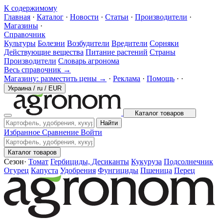
К содержимому
Главная
·
Каталог
·
Новости
·
Статьи
·
Производители
·
Магазины
·
Справочник
Культуры
Болезни
Возбудители
Вредители
Сорняки
Действующие вещества
Питание растений
Страны
Производители
Словарь агронома
Весь справочник →
Магазину: разместить цены →
·
Реклама
·
Помощь
·
·
Украина
/
ru
/
EUR
Каталог товаров
Найти
Избранное
Сравнение
Войти
Каталог товаров
Сезон
·
Томат
Гербициды, Десиканты
Кукуруза
Подсолнечник
Огурец
Капуста
Удобрения
Фунгициды
Пшеница
Перец