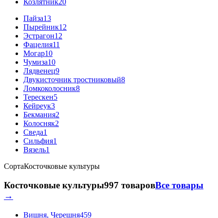
Козлятник
20
Пайза
13
Пырейник
12
Эстрагон
12
Фацелия
11
Могар
10
Чумиза
10
Лядвенец
9
Двукисточник тростниковый
8
Ломкоколосник
8
Терескен
5
Кейреук
3
Бекмания
2
Колосняк
2
Сведа
1
Сильфия
1
Вязель
1
Сорта
Косточковые культуры
Косточковые культуры
997 товаров
Все товары
→
Вишня, Черешня
459