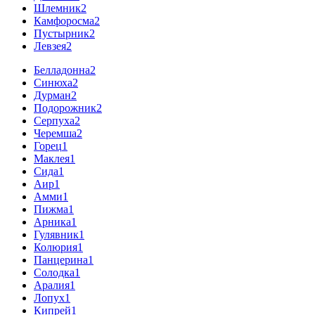
Шлемник
2
Камфоросма
2
Пустырник
2
Левзея
2
Белладонна
2
Синюха
2
Дурман
2
Подорожник
2
Серпуха
2
Черемша
2
Горец
1
Маклея
1
Сида
1
Аир
1
Амми
1
Пижма
1
Арника
1
Гулявник
1
Колюрия
1
Панцерина
1
Солодка
1
Аралия
1
Лопух
1
Кипрей
1