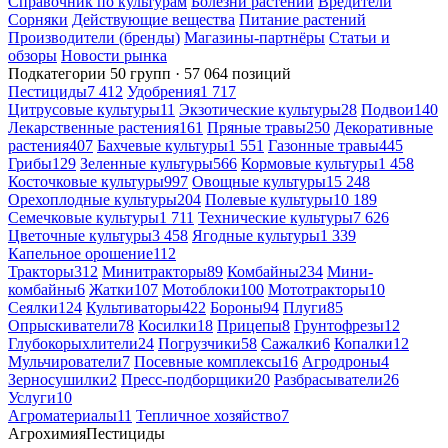
Справочник по культурам
Болезни растений
Вредители
Сорняки
Действующие вещества
Питание растений
Производители (бренды)
Магазины-партнёры
Статьи и
обзоры
Новости рынка
Подкатегории
50 групп · 57 064 позиций
Пестициды
7 412
Удобрения
1 717
Цитрусовые культуры
11
Экзотические культуры
28
Подвои
140
Лекарственные растения
161
Пряные травы
250
Декоративные
растения
407
Бахчевые культуры
1 551
Газонные травы
445
Грибы
129
Зеленные культуры
566
Кормовые культуры
1 458
Косточковые культуры
997
Овощные культуры
15 248
Орехоплодные культуры
204
Полевые культуры
10 189
Семечковые культуры
1 711
Технические культуры
7 626
Цветочные культуры
3 458
Ягодные культуры
1 339
Капельное орошение
112
Тракторы
312
Минитракторы
89
Комбайны
234
Мини-
комбайны
6
Жатки
107
Мотоблоки
100
Мототракторы
10
Сеялки
124
Культиваторы
422
Бороны
94
Плуги
85
Опрыскиватели
78
Косилки
18
Прицепы
8
Грунтофрезы
12
Глубокорыхлители
24
Погрузчики
58
Сажалки
6
Копалки
12
Мульчирователи
7
Посевные комплексы
16
Агродроны
4
Зерносушилки
2
Пресс-подборщики
20
Разбрасыватели
26
Услуги
10
Агроматериалы
11
Тепличное хозяйство
7
Агрохимия
Пестициды