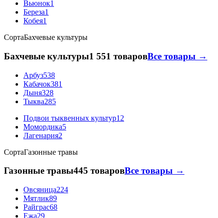
Вьюнок
1
Береза
1
Кобея
1
Сорта
Бахчевые культуры
Бахчевые культуры
1 551 товаров
Все товары →
Арбуз
538
Кабачок
381
Дыня
328
Тыква
285
Подвои тыквенных культур
12
Момордика
5
Лагенария
2
Сорта
Газонные травы
Газонные травы
445 товаров
Все товары →
Овсяница
224
Мятлик
89
Райграс
68
Ежа
29