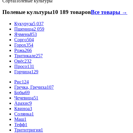
Сорта
Полевые культуры
Полевые культуры
10 189 товаров
Все товары →
Кукуруза
5 037
Пшеница
2 059
Ячмень
853
Сорго
504
Горох
354
Рожь
266
Тритикале
257
Овёс
232
Просо
131
Горчица
129
Рис
124
Гречка, Гречиха
107
Бобы
69
Чечевица
51
Арахис
9
Квиноа
3
Солянка
1
Маш
1
Тефф
1
Трититригия
1