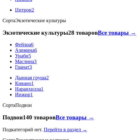
Цитрон
2
Сорта
Экзотические культуры
Экзотические культуры
28 товаров
Все товары →
Фейхоа
6
Азимина
6
Унаби
5
Маслина
3
Гранат
3
Дынная груша
2
Кивано
1
Наранхилла
1
Инжир
1
Сорта
Подвои
Подвои
140 товаров
Все товары →
Подкатегорий нет.
Перейти в раздел →