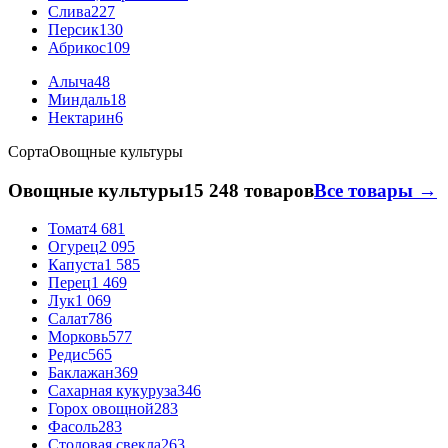
Слива
227
Персик
130
Абрикос
109
Алыча
48
Миндаль
18
Нектарин
6
Сорта
Овощные культуры
Овощные культуры
15 248 товаров
Все товары →
Томат
4 681
Огурец
2 095
Капуста
1 585
Перец
1 469
Лук
1 069
Салат
786
Морковь
577
Редис
565
Баклажан
369
Сахарная кукуруза
346
Горох овощной
283
Фасоль
283
Столовая свекла
263