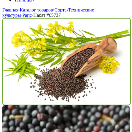
Главная
›
Каталог товаров
›
Сорта
›
Технические
культуры
›
Рапс
›
Набат
#65737