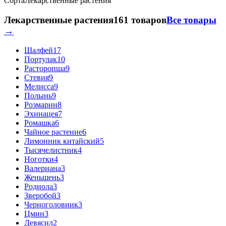
Сорта
Лекарственные растения
Лекарственные растения
161 товаров
Все товары
→
Шалфей
17
Портулак
10
Расторопша
9
Стевия
9
Мелисса
9
Полынь
9
Розмарин
8
Эхинацея
7
Ромашка
6
Чайное растение
6
Лимонник китайский
5
Тысячелистник
4
Ноготки
4
Валериана
3
Женьшень
3
Родиола
3
Зверобой
3
Черноголовник
3
Цмин
3
Девясил
2