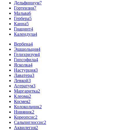
Дельфиниум
7
Гортензия
7
Мальва
6
Гербера
5
Канна
5
Гиацинт
4
Календула
4
Вербена
4
Эшшольция
4
Гелихризум
4
Гипсофила
4
Ясколка
4
Настурция
3
Лаватера
3
Левкой
3
Агератум
3
Маргаритка
2
Клеома
2
Космея
2
Колокольчик
2
Нивяник
2
Кореопсис
2
Сальпиглоссис
2
Аквилегия
2