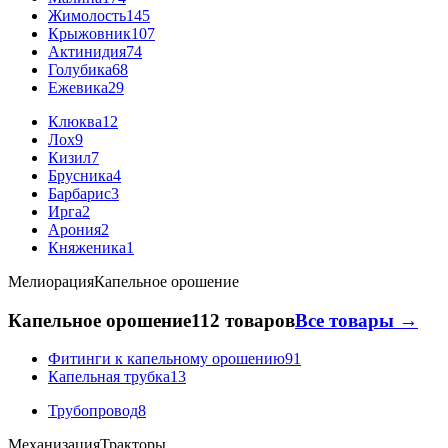
Жимолость
145
Крыжовник
107
Актинидия
74
Голубика
68
Ежевика
29
Клюква
12
Лох
9
Кизил
7
Брусника
4
Барбарис
3
Ирга
2
Арония
2
Княженика
1
Мелиорация
Капельное орошение
Капельное орошение
112 товаров
Все товары →
Фитинги к капельному орошению
91
Капельная трубка
13
Трубопровод
8
Механизация
Тракторы