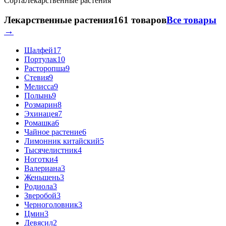
Сорта
Лекарственные растения
Лекарственные растения
161 товаров
Все товары
→
Шалфей
17
Портулак
10
Расторопша
9
Стевия
9
Мелисса
9
Полынь
9
Розмарин
8
Эхинацея
7
Ромашка
6
Чайное растение
6
Лимонник китайский
5
Тысячелистник
4
Ноготки
4
Валериана
3
Женьшень
3
Родиола
3
Зверобой
3
Черноголовник
3
Цмин
3
Девясил
2