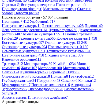
Справочник по культурам
Болезни растений
Вредители
Сорняки
Действующие вещества
Питание растений
Производители (бренды)
Магазины-партнёры
Статьи и
обзоры
Новости рынка
Подкатегории
50 групп · 57 064 позиций
Пестициды
7 412
Удобрения
1 717
Цитрусовые культуры
11
Экзотические культуры
28
Подвои
140
Лекарственные растения
161
Пряные травы
250
Декоративные
растения
407
Бахчевые культуры
1 551
Газонные травы
445
Грибы
129
Зеленные культуры
566
Кормовые культуры
1 458
Косточковые культуры
997
Овощные культуры
15 248
Орехоплодные культуры
204
Полевые культуры
10 189
Семечковые культуры
1 711
Технические культуры
7 626
Цветочные культуры
3 458
Ягодные культуры
1 339
Капельное орошение
112
Тракторы
312
Минитракторы
89
Комбайны
234
Мини-
комбайны
6
Жатки
107
Мотоблоки
100
Мототракторы
10
Сеялки
124
Культиваторы
422
Бороны
94
Плуги
85
Опрыскиватели
78
Косилки
18
Прицепы
8
Грунтофрезы
12
Глубокорыхлители
24
Погрузчики
58
Сажалки
6
Копалки
12
Мульчирователи
7
Посевные комплексы
16
Агродроны
4
Зерносушилки
2
Пресс-подборщики
20
Разбрасыватели
26
Услуги
10
Агроматериалы
11
Тепличное хозяйство
7
Агрохимия
Пестициды