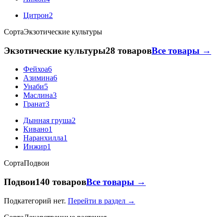
Цитрон
2
Сорта
Экзотические культуры
Экзотические культуры
28 товаров
Все товары →
Фейхоа
6
Азимина
6
Унаби
5
Маслина
3
Гранат
3
Дынная груша
2
Кивано
1
Наранхилла
1
Инжир
1
Сорта
Подвои
Подвои
140 товаров
Все товары →
Подкатегорий нет.
Перейти в раздел →