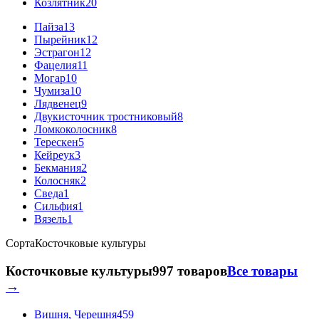
Козлятник
20
Пайза
13
Пырейник
12
Эстрагон
12
Фацелия
11
Могар
10
Чумиза
10
Лядвенец
9
Двукисточник тростниковый
8
Ломкоколосник
8
Терескен
5
Кейреук
3
Бекмания
2
Колосняк
2
Сведа
1
Сильфия
1
Вязель
1
Сорта
Косточковые культуры
Косточковые культуры
997 товаров
Все товары
→
Вишня, Черешня
459