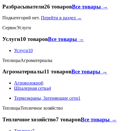
Разбрасыватели
26 товаров
Все товары →
Подкатегорий нет.
Перейти в раздел →
Сервис
Услуги
Услуги
10 товаров
Все товары →
Услуги
10
Теплицы
Агроматериалы
Агроматериалы
11 товаров
Все товары →
Агроволокно
6
Шпалерная сетка
4
Термоэкраны, Затеняющие сети
1
Теплицы
Тепличное хозяйство
Тепличное хозяйство
7 товаров
Все товары →
Теплицы
7