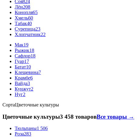
Соя
824
Лён
208
Конопля
65
Хмель
60
Табак
40
Сурепица
23
Хлопчатник
22
Мак
19
Рыжик
18
Сафлор
18
Гуар
17
Батат
10
Клещевина
7
Крамбе
6
Вайда
3
Кунжут
2
Нуг
2
Сорта
Цветочные культуры
Цветочные культуры
3 458 товаров
Все товары →
Тюльпаны
1 506
Роза
283