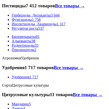
Пестициды
7 412 товаров
Все товары →
Гербициды, Десиканты
3 644
Фунгициды
1 758
Инсектициды, Акарициды
1 317
Регулятор роста
537
Биопрепараты
81
Адьюванты
38
Родентициды
35
Прилипатели
2
Агрохимия
Удобрения
Удобрения
1 717 товаров
Все товары →
Удобрения
1 717
Сорта
Цитрусовые культуры
Цитрусовые культуры
11 товаров
Все товары →
Мандарин
5
Лимон
4