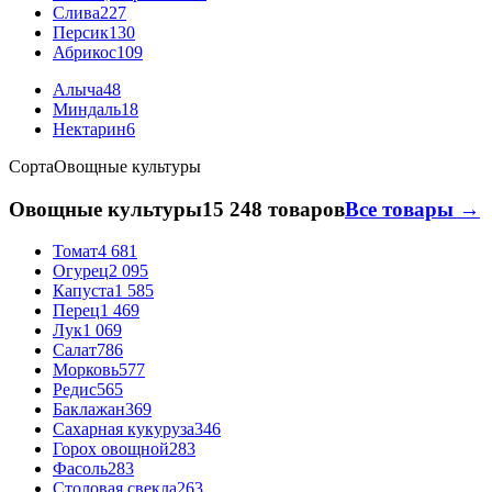
Слива
227
Персик
130
Абрикос
109
Алыча
48
Миндаль
18
Нектарин
6
Сорта
Овощные культуры
Овощные культуры
15 248 товаров
Все товары →
Томат
4 681
Огурец
2 095
Капуста
1 585
Перец
1 469
Лук
1 069
Салат
786
Морковь
577
Редис
565
Баклажан
369
Сахарная кукуруза
346
Горох овощной
283
Фасоль
283
Столовая свекла
263