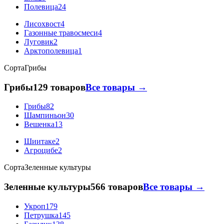
Полевица
24
Лисохвост
4
Газонные травосмеси
4
Луговик
2
Арктополевица
1
Сорта
Грибы
Грибы
129 товаров
Все товары →
Грибы
82
Шампиньон
30
Вешенка
13
Шиитаке
2
Агроцибе
2
Сорта
Зеленные культуры
Зеленные культуры
566 товаров
Все товары →
Укроп
179
Петрушка
145