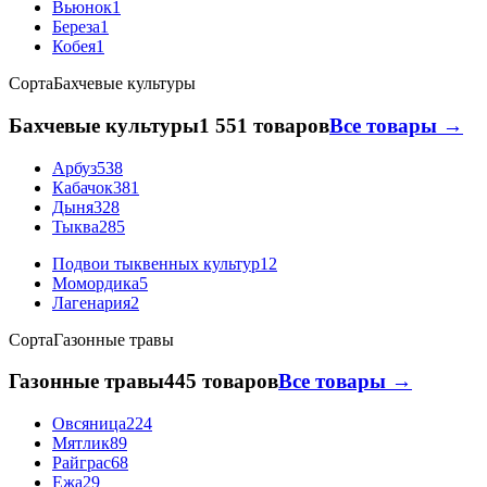
Вьюнок
1
Береза
1
Кобея
1
Сорта
Бахчевые культуры
Бахчевые культуры
1 551 товаров
Все товары →
Арбуз
538
Кабачок
381
Дыня
328
Тыква
285
Подвои тыквенных культур
12
Момордика
5
Лагенария
2
Сорта
Газонные травы
Газонные травы
445 товаров
Все товары →
Овсяница
224
Мятлик
89
Райграс
68
Ежа
29