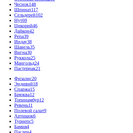
Чеснок
148
Шпинат
117
Сельдерей
102
Нут
69
Цикорий
46
Дайкон
42
Репа
39
Индау
38
Щавель
35
Вигна
30
Руккола
25
Мангольд
24
Пастернак
21
Физалис
20
Эндивий
18
Спаржа
15
Брюква
12
Топинамбур
12
Ревень
11
Полевой салат
9
Артишок
6
Турнепс
5
Бамия
4
Паслен
4