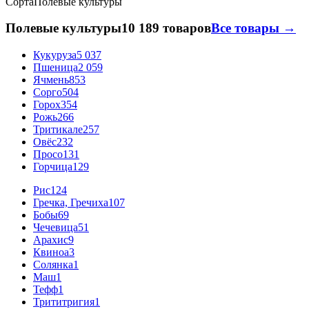
Сорта
Полевые культуры
Полевые культуры
10 189 товаров
Все товары →
Кукуруза
5 037
Пшеница
2 059
Ячмень
853
Сорго
504
Горох
354
Рожь
266
Тритикале
257
Овёс
232
Просо
131
Горчица
129
Рис
124
Гречка, Гречиха
107
Бобы
69
Чечевица
51
Арахис
9
Квиноа
3
Солянка
1
Маш
1
Тефф
1
Трититригия
1