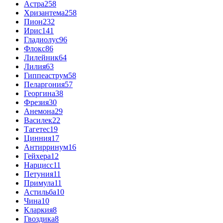
Астра
258
Хризантема
258
Пион
232
Ирис
141
Гладиолус
96
Флокс
86
Лилейник
64
Лилия
63
Гиппеаструм
58
Пеларгония
57
Георгина
38
Фрезия
30
Анемона
29
Василек
22
Тагетес
19
Цинния
17
Антирринум
16
Гейхера
12
Нарцисс
11
Петуния
11
Примула
11
Астильба
10
Чина
10
Кларкия
8
Гвоздика
8