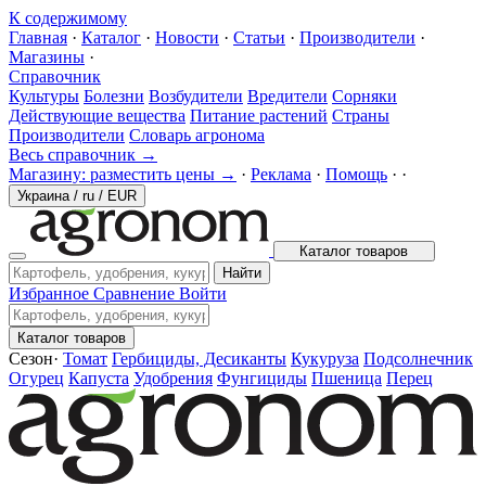
К содержимому
Главная
·
Каталог
·
Новости
·
Статьи
·
Производители
·
Магазины
·
Справочник
Культуры
Болезни
Возбудители
Вредители
Сорняки
Действующие вещества
Питание растений
Страны
Производители
Словарь агронома
Весь справочник →
Магазину: разместить цены →
·
Реклама
·
Помощь
·
·
Украина
/
ru
/
EUR
Каталог товаров
Найти
Избранное
Сравнение
Войти
Каталог товаров
Сезон
·
Томат
Гербициды, Десиканты
Кукуруза
Подсолнечник
Огурец
Капуста
Удобрения
Фунгициды
Пшеница
Перец