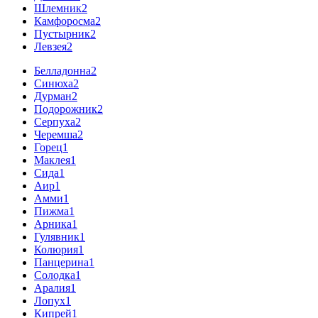
Шлемник
2
Камфоросма
2
Пустырник
2
Левзея
2
Белладонна
2
Синюха
2
Дурман
2
Подорожник
2
Серпуха
2
Черемша
2
Горец
1
Маклея
1
Сида
1
Аир
1
Амми
1
Пижма
1
Арника
1
Гулявник
1
Колюрия
1
Панцерина
1
Солодка
1
Аралия
1
Лопух
1
Кипрей
1