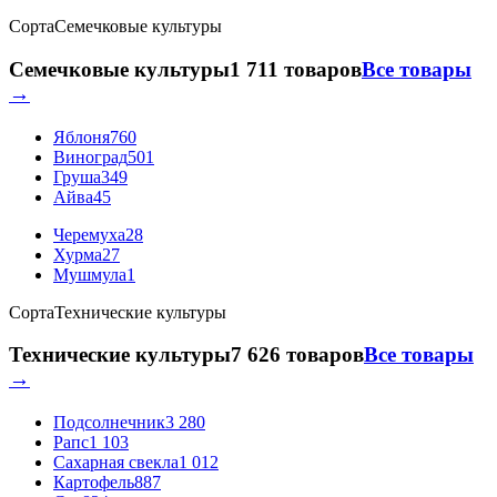
Сорта
Семечковые культуры
Семечковые культуры
1 711 товаров
Все товары
→
Яблоня
760
Виноград
501
Груша
349
Айва
45
Черемуха
28
Хурма
27
Мушмула
1
Сорта
Технические культуры
Технические культуры
7 626 товаров
Все товары
→
Подсолнечник
3 280
Рапс
1 103
Сахарная свекла
1 012
Картофель
887