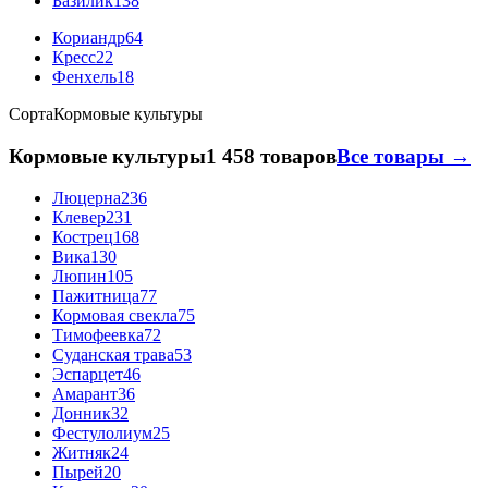
Базилик
138
Кориандр
64
Кресс
22
Фенхель
18
Сорта
Кормовые культуры
Кормовые культуры
1 458 товаров
Все товары →
Люцерна
236
Клевер
231
Кострец
168
Вика
130
Люпин
105
Пажитница
77
Кормовая свекла
75
Тимофеевка
72
Суданская трава
53
Эспарцет
46
Амарант
36
Донник
32
Фестулолиум
25
Житняк
24
Пырей
20