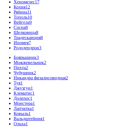
Хеномелес
17
Кохия
12
Рябина
11
Тополь
10
Вейгела
9
Сосна
8
Шелковица
8
Традесканция
8
Ипомея
7
Рододендрон
3
Боярышник
3
Можжевельник
2
Пихта
2
Чубушник
2
Никандра физалисовидная
2
Туя
1
Джузгун
1
Клематис
1
Долихос
1
Монстера
1
Лапчатка
1
Ковыль
1
Вальдштейния
1
Ольха
1