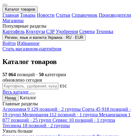
Каталог товаров
Главная
Товары
Новости
Статьи
Справочник
Производители
Магазины
Популярные разделы
Картофель
Кукуруза
СЗР
Удобрения
Семена
Техника
Регион, язык и валюта
Украина · RU · EUR
Войти
Избранное
Стать магазином-партнёром
Каталог товаров
57 064
позиций ·
50
категории
обновлено сегодня
ESC
Весь каталог
Каталог
Назад
Главные разделы
Агрохимия
9 129 позиций · 2 группы
Сорта
45 918 позиций ·
19 групп
Мелиорация
112 позиций · 1 группа
Механизация
1
877 позиций · 25 групп
Сервис
10 позиций · 1 группа
Теплицы
18 позиций · 2 группы
Узнать больше