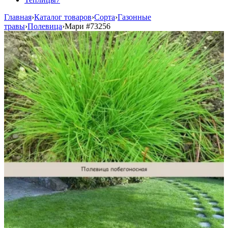
Главная
›
Каталог товаров
›
Сорта
›
Газонные
травы
›
Полевица
›
Мари
#73256