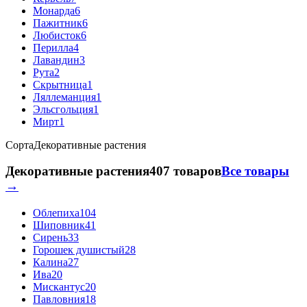
Монарда
6
Пажитник
6
Любисток
6
Перилла
4
Лавандин
3
Рута
2
Скрытница
1
Ляллеманция
1
Эльсгольция
1
Мирт
1
Сорта
Декоративные растения
Декоративные растения
407 товаров
Все товары
→
Облепиха
104
Шиповник
41
Сирень
33
Горошек душистый
28
Калина
27
Ива
20
Мискантус
20
Павловния
18