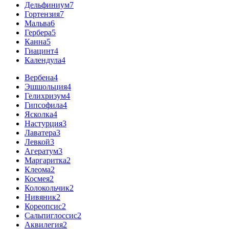
Дельфиниум
7
Гортензия
7
Мальва
6
Гербера
5
Канна
5
Гиацинт
4
Календула
4
Вербена
4
Эшшольция
4
Гелихризум
4
Гипсофила
4
Ясколка
4
Настурция
3
Лаватера
3
Левкой
3
Агератум
3
Маргаритка
2
Клеома
2
Космея
2
Колокольчик
2
Нивяник
2
Кореопсис
2
Сальпиглоссис
2
Аквилегия
2