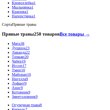
Кровохлебка
1
Мыльнянка
1
Крапива
1
Наперстянка
1
Сорта
Пряные травы
Пряные травы
250 товаров
Все товары →
Мята
38
Душица
23
Лаванда
22
Тимьян
20
Чабер
19
Иссоп
17
Тмин
10
Майоран
10
Нигелла
9
Лофант
9
Анис
9
Котовник
9
Змееголовник
9
Огуречная трава
8
Кервель
7