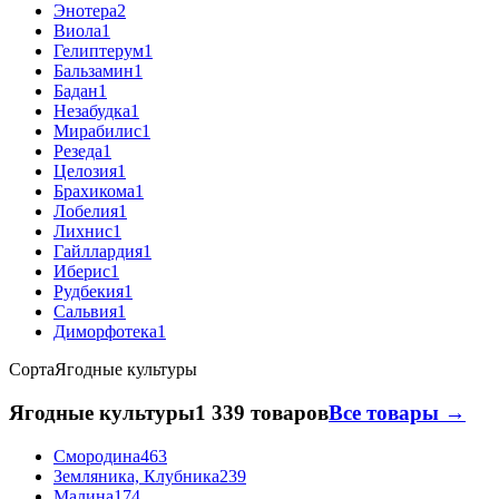
Энотера
2
Виола
1
Гелиптерум
1
Бальзамин
1
Бадан
1
Незабудка
1
Мирабилис
1
Резеда
1
Целозия
1
Брахикома
1
Лобелия
1
Лихнис
1
Гайллардия
1
Иберис
1
Рудбекия
1
Сальвия
1
Диморфотека
1
Сорта
Ягодные культуры
Ягодные культуры
1 339 товаров
Все товары →
Смородина
463
Земляника, Клубника
239
Малина
174