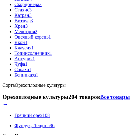
Скорцонера
3
Стахис
3
Катран
3
Витлуф
3
Хрен
3
Мелотрия
2
Овсяный корень
1
Якон
1
Клаусия
1
Топинсолнечник
1
Ангурия
1
Чуфа
1
Сараха
1
Бенинказа
1
Сорта
Орехоплодные культуры
Орехоплодные культуры
204 товаров
Все товары
→
Грецкий орех
108
Фундук, Лещина
96