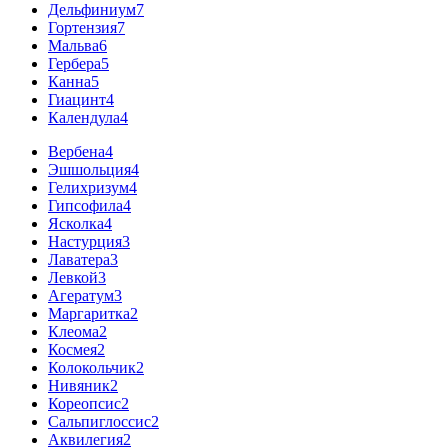
Дельфиниум
7
Гортензия
7
Мальва
6
Гербера
5
Канна
5
Гиацинт
4
Календула
4
Вербена
4
Эшшольция
4
Гелихризум
4
Гипсофила
4
Ясколка
4
Настурция
3
Лаватера
3
Левкой
3
Агератум
3
Маргаритка
2
Клеома
2
Космея
2
Колокольчик
2
Нивяник
2
Кореопсис
2
Сальпиглоссис
2
Аквилегия
2