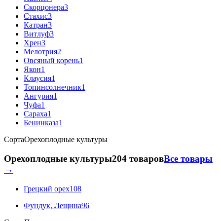
Скорцонера
3
Стахис
3
Катран
3
Витлуф
3
Хрен
3
Мелотрия
2
Овсяный корень
1
Якон
1
Клаусия
1
Топинсолнечник
1
Ангурия
1
Чуфа
1
Сараха
1
Бенинказа
1
Сорта
Орехоплодные культуры
Орехоплодные культуры
204 товаров
Все товары
→
Грецкий орех
108
Фундук, Лещина
96