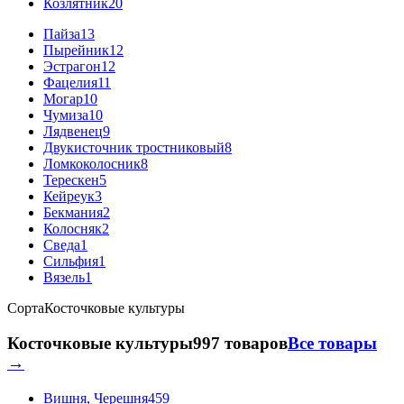
Козлятник
20
Пайза
13
Пырейник
12
Эстрагон
12
Фацелия
11
Могар
10
Чумиза
10
Лядвенец
9
Двукисточник тростниковый
8
Ломкоколосник
8
Терескен
5
Кейреук
3
Бекмания
2
Колосняк
2
Сведа
1
Сильфия
1
Вязель
1
Сорта
Косточковые культуры
Косточковые культуры
997 товаров
Все товары
→
Вишня, Черешня
459