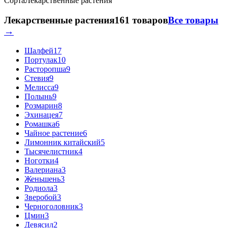
Сорта
Лекарственные растения
Лекарственные растения
161 товаров
Все товары
→
Шалфей
17
Портулак
10
Расторопша
9
Стевия
9
Мелисса
9
Полынь
9
Розмарин
8
Эхинацея
7
Ромашка
6
Чайное растение
6
Лимонник китайский
5
Тысячелистник
4
Ноготки
4
Валериана
3
Женьшень
3
Родиола
3
Зверобой
3
Черноголовник
3
Цмин
3
Девясил
2