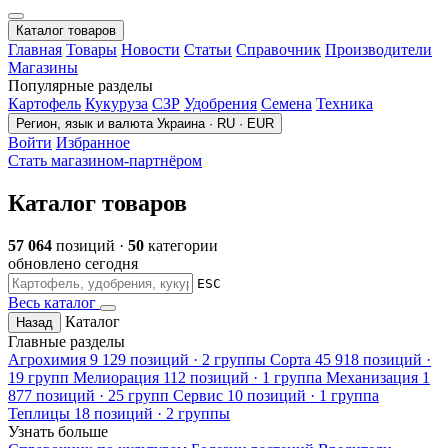
Каталог товаров
Главная
Товары
Новости
Статьи
Справочник
Производители
Магазины
Популярные разделы
Картофель
Кукуруза
СЗР
Удобрения
Семена
Техника
Регион, язык и валюта
Украина · RU · EUR
Войти
Избранное
Стать магазином-партнёром
Каталог товаров
57 064
позиций ·
50
категории
обновлено сегодня
ESC
Весь каталог
Каталог
Назад
Главные разделы
Агрохимия
9 129 позиций · 2 группы
Сорта
45 918 позиций ·
19 групп
Мелиорация
112 позиций · 1 группа
Механизация
1
877 позиций · 25 групп
Сервис
10 позиций · 1 группа
Теплицы
18 позиций · 2 группы
Узнать больше