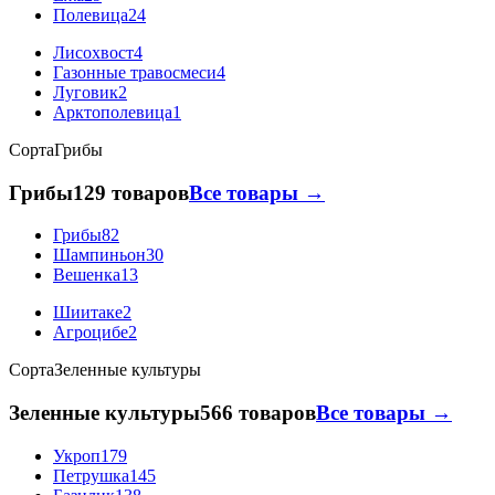
Полевица
24
Лисохвост
4
Газонные травосмеси
4
Луговик
2
Арктополевица
1
Сорта
Грибы
Грибы
129 товаров
Все товары →
Грибы
82
Шампиньон
30
Вешенка
13
Шиитаке
2
Агроцибе
2
Сорта
Зеленные культуры
Зеленные культуры
566 товаров
Все товары →
Укроп
179
Петрушка
145