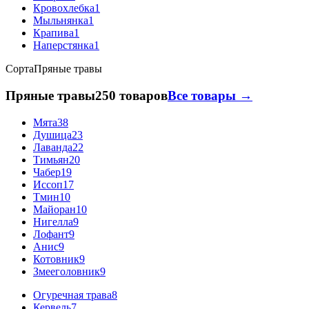
Кровохлебка
1
Мыльнянка
1
Крапива
1
Наперстянка
1
Сорта
Пряные травы
Пряные травы
250 товаров
Все товары →
Мята
38
Душица
23
Лаванда
22
Тимьян
20
Чабер
19
Иссоп
17
Тмин
10
Майоран
10
Нигелла
9
Лофант
9
Анис
9
Котовник
9
Змееголовник
9
Огуречная трава
8
Кервель
7