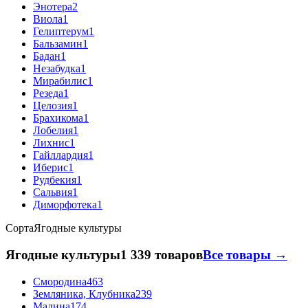
Энотера
2
Виола
1
Гелиптерум
1
Бальзамин
1
Бадан
1
Незабудка
1
Мирабилис
1
Резеда
1
Целозия
1
Брахикома
1
Лобелия
1
Лихнис
1
Гайллардия
1
Иберис
1
Рудбекия
1
Сальвия
1
Диморфотека
1
Сорта
Ягодные культуры
Ягодные культуры
1 339 товаров
Все товары →
Смородина
463
Земляника, Клубника
239
Малина
174