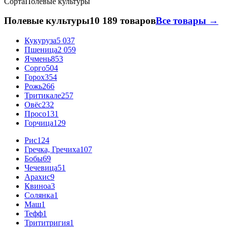
Сорта
Полевые культуры
Полевые культуры
10 189 товаров
Все товары →
Кукуруза
5 037
Пшеница
2 059
Ячмень
853
Сорго
504
Горох
354
Рожь
266
Тритикале
257
Овёс
232
Просо
131
Горчица
129
Рис
124
Гречка, Гречиха
107
Бобы
69
Чечевица
51
Арахис
9
Квиноа
3
Солянка
1
Маш
1
Тефф
1
Трититригия
1