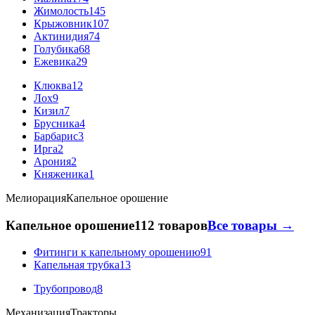
Жимолость
145
Крыжовник
107
Актинидия
74
Голубика
68
Ежевика
29
Клюква
12
Лох
9
Кизил
7
Брусника
4
Барбарис
3
Ирга
2
Арония
2
Княженика
1
Мелиорация
Капельное орошение
Капельное орошение
112 товаров
Все товары →
Фитинги к капельному орошению
91
Капельная трубка
13
Трубопровод
8
Механизация
Тракторы