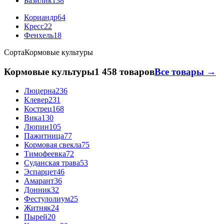
Базилик
138
Кориандр
64
Кресс
22
Фенхель
18
Сорта
Кормовые культуры
Кормовые культуры
1 458 товаров
Все товары →
Люцерна
236
Клевер
231
Кострец
168
Вика
130
Люпин
105
Пажитница
77
Кормовая свекла
75
Тимофеевка
72
Суданская трава
53
Эспарцет
46
Амарант
36
Донник
32
Фестулолиум
25
Житняк
24
Пырей
20