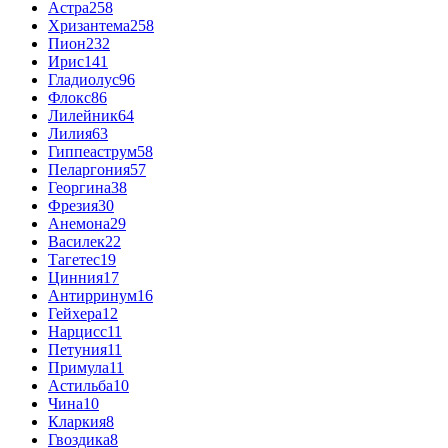
Астра
258
Хризантема
258
Пион
232
Ирис
141
Гладиолус
96
Флокс
86
Лилейник
64
Лилия
63
Гиппеаструм
58
Пеларгония
57
Георгина
38
Фрезия
30
Анемона
29
Василек
22
Тагетес
19
Цинния
17
Антирринум
16
Гейхера
12
Нарцисс
11
Петуния
11
Примула
11
Астильба
10
Чина
10
Кларкия
8
Гвоздика
8