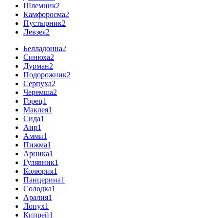
Шлемник
2
Камфоросма
2
Пустырник
2
Левзея
2
Белладонна
2
Синюха
2
Дурман
2
Подорожник
2
Серпуха
2
Черемша
2
Горец
1
Маклея
1
Сида
1
Аир
1
Амми
1
Пижма
1
Арника
1
Гулявник
1
Колюрия
1
Панцерина
1
Солодка
1
Аралия
1
Лопух
1
Кипрей
1