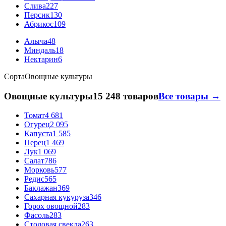
Слива
227
Персик
130
Абрикос
109
Алыча
48
Миндаль
18
Нектарин
6
Сорта
Овощные культуры
Овощные культуры
15 248 товаров
Все товары →
Томат
4 681
Огурец
2 095
Капуста
1 585
Перец
1 469
Лук
1 069
Салат
786
Морковь
577
Редис
565
Баклажан
369
Сахарная кукуруза
346
Горох овощной
283
Фасоль
283
Столовая свекла
263