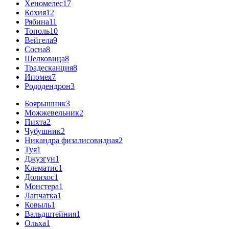
Хеномелес
17
Кохия
12
Рябина
11
Тополь
10
Вейгела
9
Сосна
8
Шелковица
8
Традесканция
8
Ипомея
7
Рододендрон
3
Боярышник
3
Можжевельник
2
Пихта
2
Чубушник
2
Никандра физалисовидная
2
Туя
1
Джузгун
1
Клематис
1
Долихос
1
Монстера
1
Лапчатка
1
Ковыль
1
Вальдштейния
1
Ольха
1