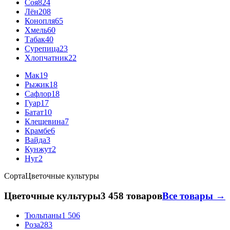
Соя
824
Лён
208
Конопля
65
Хмель
60
Табак
40
Сурепица
23
Хлопчатник
22
Мак
19
Рыжик
18
Сафлор
18
Гуар
17
Батат
10
Клещевина
7
Крамбе
6
Вайда
3
Кунжут
2
Нуг
2
Сорта
Цветочные культуры
Цветочные культуры
3 458 товаров
Все товары →
Тюльпаны
1 506
Роза
283