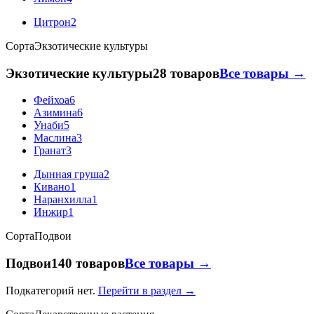
Цитрон
2
Сорта
Экзотические культуры
Экзотические культуры
28 товаров
Все товары →
Фейхоа
6
Азимина
6
Унаби
5
Маслина
3
Гранат
3
Дынная груша
2
Кивано
1
Наранхилла
1
Инжир
1
Сорта
Подвои
Подвои
140 товаров
Все товары →
Подкатегорий нет.
Перейти в раздел →