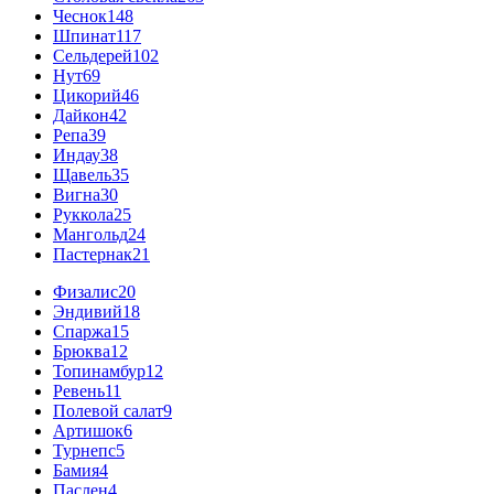
Чеснок
148
Шпинат
117
Сельдерей
102
Нут
69
Цикорий
46
Дайкон
42
Репа
39
Индау
38
Щавель
35
Вигна
30
Руккола
25
Мангольд
24
Пастернак
21
Физалис
20
Эндивий
18
Спаржа
15
Брюква
12
Топинамбур
12
Ревень
11
Полевой салат
9
Артишок
6
Турнепс
5
Бамия
4
Паслен
4