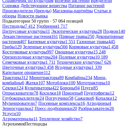
Справочник по культурам
Болезни растений
Вредители
Сорняки
Действующие вещества
Питание растений
Производители (бренды)
Магазины-партнёры
Статьи и
обзоры
Новости рынка
Подкатегории
50 групп · 57 064 позиций
Пестициды
7 412
Удобрения
1 717
Цитрусовые культуры
11
Экзотические культуры
28
Подвои
140
Лекарственные растения
161
Пряные травы
250
Декоративные
растения
407
Бахчевые культуры
1 551
Газонные травы
445
Грибы
129
Зеленные культуры
566
Кормовые культуры
1 458
Косточковые культуры
997
Овощные культуры
15 248
Орехоплодные культуры
204
Полевые культуры
10 189
Семечковые культуры
1 711
Технические культуры
7 626
Цветочные культуры
3 458
Ягодные культуры
1 339
Капельное орошение
112
Тракторы
312
Минитракторы
89
Комбайны
234
Мини-
комбайны
6
Жатки
107
Мотоблоки
100
Мототракторы
10
Сеялки
124
Культиваторы
422
Бороны
94
Плуги
85
Опрыскиватели
78
Косилки
18
Прицепы
8
Грунтофрезы
12
Глубокорыхлители
24
Погрузчики
58
Сажалки
6
Копалки
12
Мульчирователи
7
Посевные комплексы
16
Агродроны
4
Зерносушилки
2
Пресс-подборщики
20
Разбрасыватели
26
Услуги
10
Агроматериалы
11
Тепличное хозяйство
7
Агрохимия
Пестициды