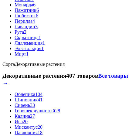
Монарда
6
Пажитник
6
Любисток
6
Перилла
4
Лавандин
3
Рута
2
Скрытница
1
Ляллеманция
1
Эльсгольция
1
Мирт
1
Сорта
Декоративные растения
Декоративные растения
407 товаров
Все товары
→
Облепиха
104
Шиповник
41
Сирень
33
Горошек душистый
28
Калина
27
Ива
20
Мискантус
20
Павловния
18