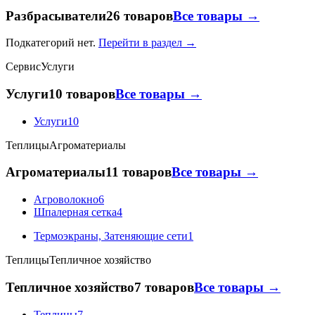
Разбрасыватели
26 товаров
Все товары →
Подкатегорий нет.
Перейти в раздел →
Сервис
Услуги
Услуги
10 товаров
Все товары →
Услуги
10
Теплицы
Агроматериалы
Агроматериалы
11 товаров
Все товары →
Агроволокно
6
Шпалерная сетка
4
Термоэкраны, Затеняющие сети
1
Теплицы
Тепличное хозяйство
Тепличное хозяйство
7 товаров
Все товары →
Теплицы
7