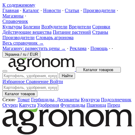
К содержимому
Главная
·
Каталог
·
Новости
·
Статьи
·
Производители
·
Магазины
·
Справочник
Культуры
Болезни
Возбудители
Вредители
Сорняки
Действующие вещества
Питание растений
Страны
Производители
Словарь агронома
Весь справочник →
Магазину: разместить цены →
·
Реклама
·
Помощь
·
·
Украина
/
ru
/
EUR
Каталог товаров
Найти
Избранное
Сравнение
Войти
Каталог товаров
Сезон
·
Томат
Гербициды, Десиканты
Кукуруза
Подсолнечник
Огурец
Капуста
Удобрения
Фунгициды
Пшеница
Перец