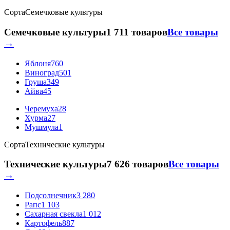
Сорта
Семечковые культуры
Семечковые культуры
1 711 товаров
Все товары
→
Яблоня
760
Виноград
501
Груша
349
Айва
45
Черемуха
28
Хурма
27
Мушмула
1
Сорта
Технические культуры
Технические культуры
7 626 товаров
Все товары
→
Подсолнечник
3 280
Рапс
1 103
Сахарная свекла
1 012
Картофель
887