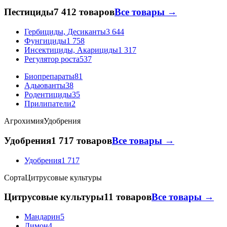
Пестициды
7 412 товаров
Все товары →
Гербициды, Десиканты
3 644
Фунгициды
1 758
Инсектициды, Акарициды
1 317
Регулятор роста
537
Биопрепараты
81
Адьюванты
38
Родентициды
35
Прилипатели
2
Агрохимия
Удобрения
Удобрения
1 717 товаров
Все товары →
Удобрения
1 717
Сорта
Цитрусовые культуры
Цитрусовые культуры
11 товаров
Все товары →
Мандарин
5
Лимон
4