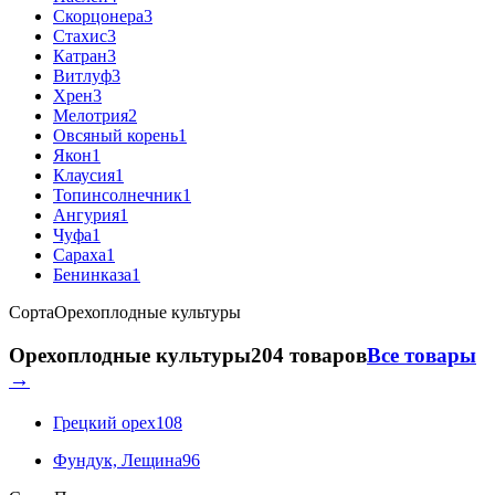
Скорцонера
3
Стахис
3
Катран
3
Витлуф
3
Хрен
3
Мелотрия
2
Овсяный корень
1
Якон
1
Клаусия
1
Топинсолнечник
1
Ангурия
1
Чуфа
1
Сараха
1
Бенинказа
1
Сорта
Орехоплодные культуры
Орехоплодные культуры
204 товаров
Все товары
→
Грецкий орех
108
Фундук, Лещина
96