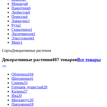
Монарда
6
Пажитник
6
Любисток
6
Перилла
4
Лавандин
3
Рута
2
Скрытница
1
Ляллеманция
1
Эльсгольция
1
Мирт
1
Сорта
Декоративные растения
Декоративные растения
407 товаров
Все товары
→
Облепиха
104
Шиповник
41
Сирень
33
Горошек душистый
28
Калина
27
Ива
20
Мискантус
20
Павловния
18