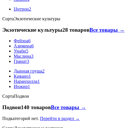
Цитрон
2
Сорта
Экзотические культуры
Экзотические культуры
28 товаров
Все товары →
Фейхоа
6
Азимина
6
Унаби
5
Маслина
3
Гранат
3
Дынная груша
2
Кивано
1
Наранхилла
1
Инжир
1
Сорта
Подвои
Подвои
140 товаров
Все товары →
Подкатегорий нет.
Перейти в раздел →