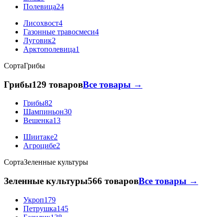
Полевица
24
Лисохвост
4
Газонные травосмеси
4
Луговик
2
Арктополевица
1
Сорта
Грибы
Грибы
129 товаров
Все товары →
Грибы
82
Шампиньон
30
Вешенка
13
Шиитаке
2
Агроцибе
2
Сорта
Зеленные культуры
Зеленные культуры
566 товаров
Все товары →
Укроп
179
Петрушка
145