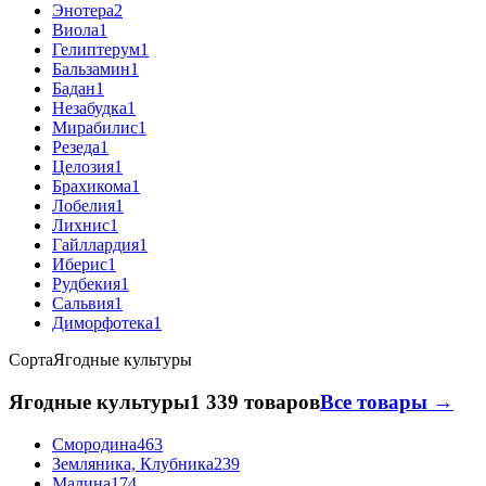
Энотера
2
Виола
1
Гелиптерум
1
Бальзамин
1
Бадан
1
Незабудка
1
Мирабилис
1
Резеда
1
Целозия
1
Брахикома
1
Лобелия
1
Лихнис
1
Гайллардия
1
Иберис
1
Рудбекия
1
Сальвия
1
Диморфотека
1
Сорта
Ягодные культуры
Ягодные культуры
1 339 товаров
Все товары →
Смородина
463
Земляника, Клубника
239
Малина
174