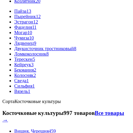
Козлятник
20
Пайза
13
Пырейник
12
Эстрагон
12
Фацелия
11
Могар
10
Чумиза
10
Лядвенец
9
Двукисточник тростниковый
8
Ломкоколосник
8
Терескен
5
Кейреук
3
Бекмания
2
Колосняк
2
Сведа
1
Сильфия
1
Вязель
1
Сорта
Косточковые культуры
Косточковые культуры
997 товаров
Все товары
→
Вишня, Черешня
459