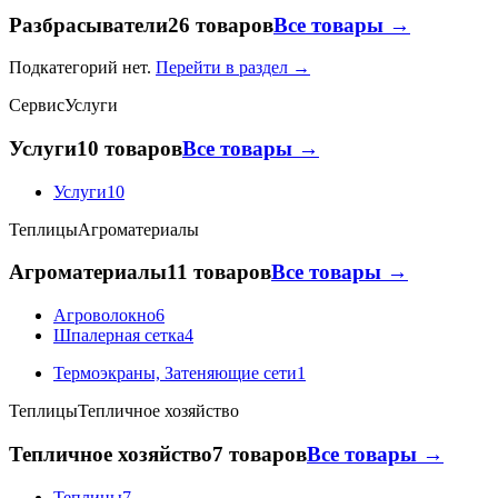
Разбрасыватели
26 товаров
Все товары →
Подкатегорий нет.
Перейти в раздел →
Сервис
Услуги
Услуги
10 товаров
Все товары →
Услуги
10
Теплицы
Агроматериалы
Агроматериалы
11 товаров
Все товары →
Агроволокно
6
Шпалерная сетка
4
Термоэкраны, Затеняющие сети
1
Теплицы
Тепличное хозяйство
Тепличное хозяйство
7 товаров
Все товары →
Теплицы
7