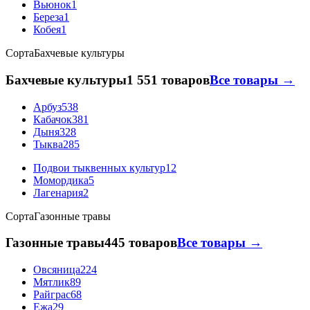
Вьюнок
1
Береза
1
Кобея
1
Сорта
Бахчевые культуры
Бахчевые культуры
1 551 товаров
Все товары →
Арбуз
538
Кабачок
381
Дыня
328
Тыква
285
Подвои тыквенных культур
12
Момордика
5
Лагенария
2
Сорта
Газонные травы
Газонные травы
445 товаров
Все товары →
Овсяница
224
Мятлик
89
Райграс
68
Ежа
29