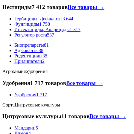
Пестициды
7 412 товаров
Все товары →
Гербициды, Десиканты
3 644
Фунгициды
1 758
Инсектициды, Акарициды
1 317
Регулятор роста
537
Биопрепараты
81
Адьюванты
38
Родентициды
35
Прилипатели
2
Агрохимия
Удобрения
Удобрения
1 717 товаров
Все товары →
Удобрения
1 717
Сорта
Цитрусовые культуры
Цитрусовые культуры
11 товаров
Все товары →
Мандарин
5
Лимон
4