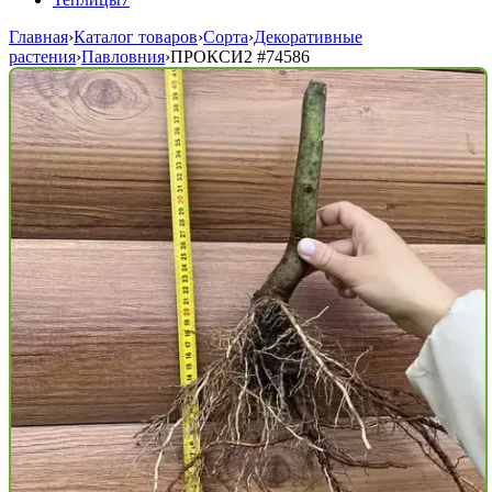
Главная
›
Каталог товаров
›
Сорта
›
Декоративные
растения
›
Павловния
›
ПРОКСИ2
#74586