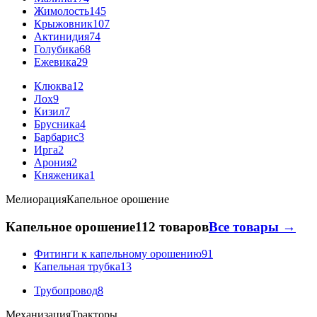
Жимолость
145
Крыжовник
107
Актинидия
74
Голубика
68
Ежевика
29
Клюква
12
Лох
9
Кизил
7
Брусника
4
Барбарис
3
Ирга
2
Арония
2
Княженика
1
Мелиорация
Капельное орошение
Капельное орошение
112 товаров
Все товары →
Фитинги к капельному орошению
91
Капельная трубка
13
Трубопровод
8
Механизация
Тракторы