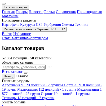
Каталог товаров
Главная
Товары
Новости
Статьи
Справочник
Производители
Магазины
Популярные разделы
Картофель
Кукуруза
СЗР
Удобрения
Семена
Техника
Регион, язык и валюта
Украина · RU · EUR
Войти
Избранное
Стать магазином-партнёром
Каталог товаров
57 064
позиций ·
50
категории
обновлено сегодня
ESC
Весь каталог
Каталог
Назад
Главные разделы
Агрохимия
9 129 позиций · 2 группы
Сорта
45 918 позиций ·
19 групп
Мелиорация
112 позиций · 1 группа
Механизация
1
877 позиций · 25 групп
Сервис
10 позиций · 1 группа
Теплицы
18 позиций · 2 группы
Узнать больше