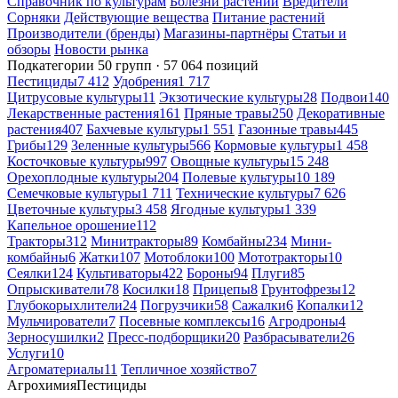
Справочник по культурам
Болезни растений
Вредители
Сорняки
Действующие вещества
Питание растений
Производители (бренды)
Магазины-партнёры
Статьи и
обзоры
Новости рынка
Подкатегории
50 групп · 57 064 позиций
Пестициды
7 412
Удобрения
1 717
Цитрусовые культуры
11
Экзотические культуры
28
Подвои
140
Лекарственные растения
161
Пряные травы
250
Декоративные
растения
407
Бахчевые культуры
1 551
Газонные травы
445
Грибы
129
Зеленные культуры
566
Кормовые культуры
1 458
Косточковые культуры
997
Овощные культуры
15 248
Орехоплодные культуры
204
Полевые культуры
10 189
Семечковые культуры
1 711
Технические культуры
7 626
Цветочные культуры
3 458
Ягодные культуры
1 339
Капельное орошение
112
Тракторы
312
Минитракторы
89
Комбайны
234
Мини-
комбайны
6
Жатки
107
Мотоблоки
100
Мототракторы
10
Сеялки
124
Культиваторы
422
Бороны
94
Плуги
85
Опрыскиватели
78
Косилки
18
Прицепы
8
Грунтофрезы
12
Глубокорыхлители
24
Погрузчики
58
Сажалки
6
Копалки
12
Мульчирователи
7
Посевные комплексы
16
Агродроны
4
Зерносушилки
2
Пресс-подборщики
20
Разбрасыватели
26
Услуги
10
Агроматериалы
11
Тепличное хозяйство
7
Агрохимия
Пестициды