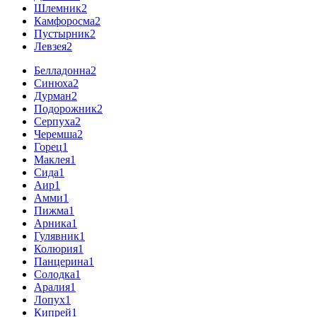
Шлемник
2
Камфоросма
2
Пустырник
2
Левзея
2
Белладонна
2
Синюха
2
Дурман
2
Подорожник
2
Серпуха
2
Черемша
2
Горец
1
Маклея
1
Сида
1
Аир
1
Амми
1
Пижма
1
Арника
1
Гулявник
1
Колюрия
1
Панцерина
1
Солодка
1
Аралия
1
Лопух
1
Кипрей
1