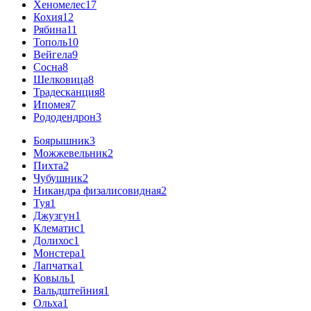
Хеномелес
17
Кохия
12
Рябина
11
Тополь
10
Вейгела
9
Сосна
8
Шелковица
8
Традесканция
8
Ипомея
7
Рододендрон
3
Боярышник
3
Можжевельник
2
Пихта
2
Чубушник
2
Никандра физалисовидная
2
Туя
1
Джузгун
1
Клематис
1
Долихос
1
Монстера
1
Лапчатка
1
Ковыль
1
Вальдштейния
1
Ольха
1