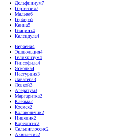
Дельфиниум
7
Гортензия
7
Мальва
6
Гербера
5
Канна
5
Гиацинт
4
Календула
4
Вербена
4
Эшшольция
4
Гелихризум
4
Гипсофила
4
Ясколка
4
Настурция
3
Лаватера
3
Левкой
3
Агератум
3
Маргаритка
2
Клеома
2
Космея
2
Колокольчик
2
Нивяник
2
Кореопсис
2
Сальпиглоссис
2
Аквилегия
2