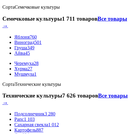
Сорта
Семечковые культуры
Семечковые культуры
1 711 товаров
Все товары
→
Яблоня
760
Виноград
501
Груша
349
Айва
45
Черемуха
28
Хурма
27
Мушмула
1
Сорта
Технические культуры
Технические культуры
7 626 товаров
Все товары
→
Подсолнечник
3 280
Рапс
1 103
Сахарная свекла
1 012
Картофель
887