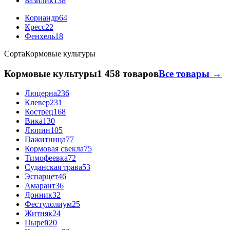
Базилик
138
Кориандр
64
Кресс
22
Фенхель
18
Сорта
Кормовые культуры
Кормовые культуры
1 458 товаров
Все товары →
Люцерна
236
Клевер
231
Кострец
168
Вика
130
Люпин
105
Пажитница
77
Кормовая свекла
75
Тимофеевка
72
Суданская трава
53
Эспарцет
46
Амарант
36
Донник
32
Фестулолиум
25
Житняк
24
Пырей
20