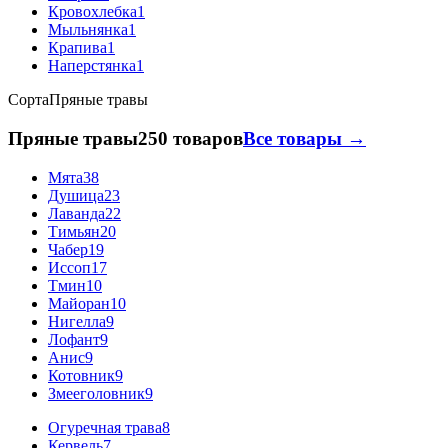
Кровохлебка
1
Мыльнянка
1
Крапива
1
Наперстянка
1
Сорта
Пряные травы
Пряные травы
250 товаров
Все товары →
Мята
38
Душица
23
Лаванда
22
Тимьян
20
Чабер
19
Иссоп
17
Тмин
10
Майоран
10
Нигелла
9
Лофант
9
Анис
9
Котовник
9
Змееголовник
9
Огуречная трава
8
Кервель
7