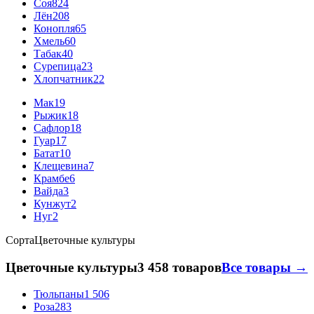
Соя
824
Лён
208
Конопля
65
Хмель
60
Табак
40
Сурепица
23
Хлопчатник
22
Мак
19
Рыжик
18
Сафлор
18
Гуар
17
Батат
10
Клещевина
7
Крамбе
6
Вайда
3
Кунжут
2
Нуг
2
Сорта
Цветочные культуры
Цветочные культуры
3 458 товаров
Все товары →
Тюльпаны
1 506
Роза
283