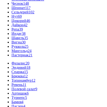
Чеснок
148
Шпинат
117
Сельдерей
102
Нут
69
Цикорий
46
Дайкон
42
Репа
39
Индау
38
Щавель
35
Вигна
30
Руккола
25
Мангольд
24
Пастернак
21
Физалис
20
Эндивий
18
Спаржа
15
Брюква
12
Топинамбур
12
Ревень
11
Полевой салат
9
Артишок
6
Турнепс
5
Бамия
4
Паслен
4