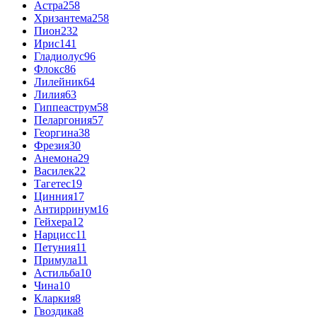
Астра
258
Хризантема
258
Пион
232
Ирис
141
Гладиолус
96
Флокс
86
Лилейник
64
Лилия
63
Гиппеаструм
58
Пеларгония
57
Георгина
38
Фрезия
30
Анемона
29
Василек
22
Тагетес
19
Цинния
17
Антирринум
16
Гейхера
12
Нарцисс
11
Петуния
11
Примула
11
Астильба
10
Чина
10
Кларкия
8
Гвоздика
8