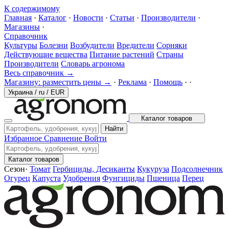
К содержимому
Главная
·
Каталог
·
Новости
·
Статьи
·
Производители
·
Магазины
·
Справочник
Культуры
Болезни
Возбудители
Вредители
Сорняки
Действующие вещества
Питание растений
Страны
Производители
Словарь агронома
Весь справочник →
Магазину: разместить цены →
·
Реклама
·
Помощь
·
·
Украина
/
ru
/
EUR
Каталог товаров
Найти
Избранное
Сравнение
Войти
Каталог товаров
Сезон
·
Томат
Гербициды, Десиканты
Кукуруза
Подсолнечник
Огурец
Капуста
Удобрения
Фунгициды
Пшеница
Перец