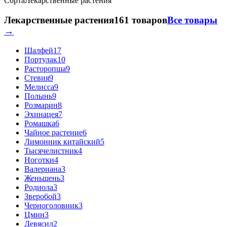
Сорта
Лекарственные растения
Лекарственные растения
161 товаров
Все товары
→
Шалфей
17
Портулак
10
Расторопша
9
Стевия
9
Мелисса
9
Полынь
9
Розмарин
8
Эхинацея
7
Ромашка
6
Чайное растение
6
Лимонник китайский
5
Тысячелистник
4
Ноготки
4
Валериана
3
Женьшень
3
Родиола
3
Зверобой
3
Черноголовник
3
Цмин
3
Девясил
2