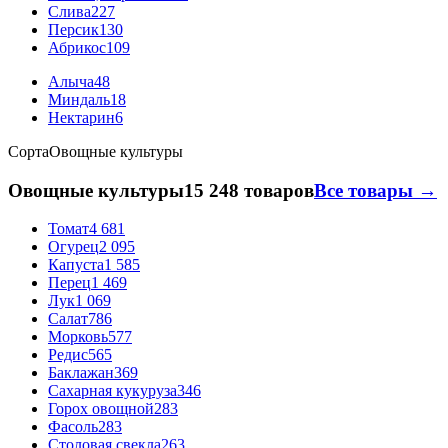
Слива
227
Персик
130
Абрикос
109
Алыча
48
Миндаль
18
Нектарин
6
Сорта
Овощные культуры
Овощные культуры
15 248 товаров
Все товары →
Томат
4 681
Огурец
2 095
Капуста
1 585
Перец
1 469
Лук
1 069
Салат
786
Морковь
577
Редис
565
Баклажан
369
Сахарная кукуруза
346
Горох овощной
283
Фасоль
283
Столовая свекла
263