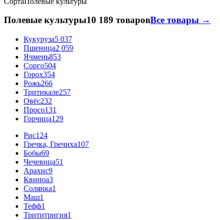
Сорта
Полевые культуры
Полевые культуры
10 189 товаров
Все товары →
Кукуруза
5 037
Пшеница
2 059
Ячмень
853
Сорго
504
Горох
354
Рожь
266
Тритикале
257
Овёс
232
Просо
131
Горчица
129
Рис
124
Гречка, Гречиха
107
Бобы
69
Чечевица
51
Арахис
9
Квиноа
3
Солянка
1
Маш
1
Тефф
1
Трититригия
1