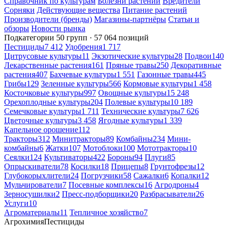
Справочник по культурам
Болезни растений
Вредители
Сорняки
Действующие вещества
Питание растений
Производители (бренды)
Магазины-партнёры
Статьи и
обзоры
Новости рынка
Подкатегории
50 групп · 57 064 позиций
Пестициды
7 412
Удобрения
1 717
Цитрусовые культуры
11
Экзотические культуры
28
Подвои
140
Лекарственные растения
161
Пряные травы
250
Декоративные
растения
407
Бахчевые культуры
1 551
Газонные травы
445
Грибы
129
Зеленные культуры
566
Кормовые культуры
1 458
Косточковые культуры
997
Овощные культуры
15 248
Орехоплодные культуры
204
Полевые культуры
10 189
Семечковые культуры
1 711
Технические культуры
7 626
Цветочные культуры
3 458
Ягодные культуры
1 339
Капельное орошение
112
Тракторы
312
Минитракторы
89
Комбайны
234
Мини-
комбайны
6
Жатки
107
Мотоблоки
100
Мототракторы
10
Сеялки
124
Культиваторы
422
Бороны
94
Плуги
85
Опрыскиватели
78
Косилки
18
Прицепы
8
Грунтофрезы
12
Глубокорыхлители
24
Погрузчики
58
Сажалки
6
Копалки
12
Мульчирователи
7
Посевные комплексы
16
Агродроны
4
Зерносушилки
2
Пресс-подборщики
20
Разбрасыватели
26
Услуги
10
Агроматериалы
11
Тепличное хозяйство
7
Агрохимия
Пестициды