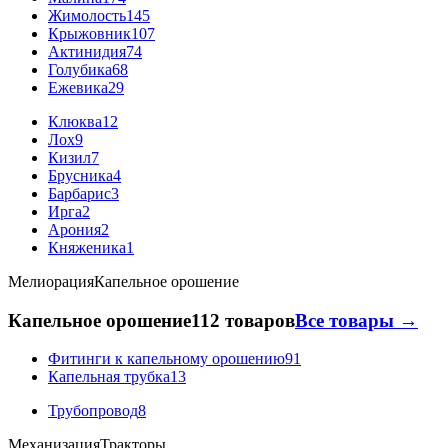
Жимолость
145
Крыжовник
107
Актинидия
74
Голубика
68
Ежевика
29
Клюква
12
Лох
9
Кизил
7
Брусника
4
Барбарис
3
Ирга
2
Арония
2
Княженика
1
Мелиорация
Капельное орошение
Капельное орошение
112 товаров
Все товары →
Фитинги к капельному орошению
91
Капельная трубка
13
Трубопровод
8
Механизация
Тракторы