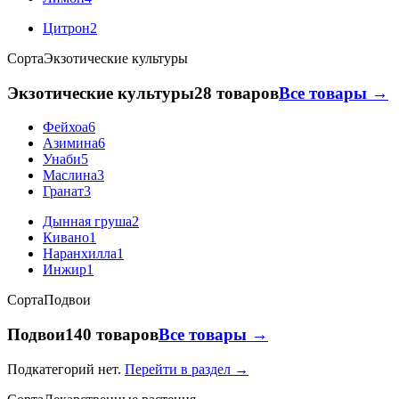
Цитрон
2
Сорта
Экзотические культуры
Экзотические культуры
28 товаров
Все товары →
Фейхоа
6
Азимина
6
Унаби
5
Маслина
3
Гранат
3
Дынная груша
2
Кивано
1
Наранхилла
1
Инжир
1
Сорта
Подвои
Подвои
140 товаров
Все товары →
Подкатегорий нет.
Перейти в раздел →