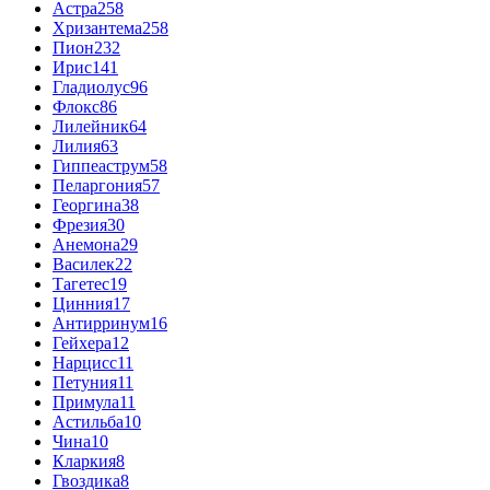
Астра
258
Хризантема
258
Пион
232
Ирис
141
Гладиолус
96
Флокс
86
Лилейник
64
Лилия
63
Гиппеаструм
58
Пеларгония
57
Георгина
38
Фрезия
30
Анемона
29
Василек
22
Тагетес
19
Цинния
17
Антирринум
16
Гейхера
12
Нарцисс
11
Петуния
11
Примула
11
Астильба
10
Чина
10
Кларкия
8
Гвоздика
8