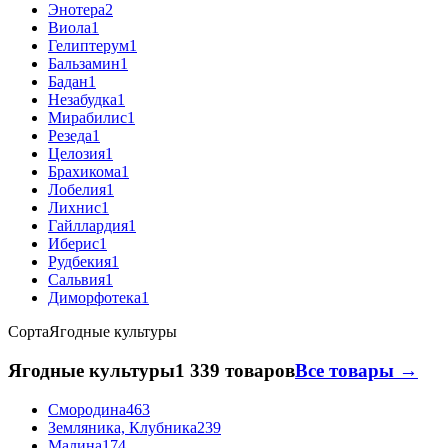
Энотера
2
Виола
1
Гелиптерум
1
Бальзамин
1
Бадан
1
Незабудка
1
Мирабилис
1
Резеда
1
Целозия
1
Брахикома
1
Лобелия
1
Лихнис
1
Гайллардия
1
Иберис
1
Рудбекия
1
Сальвия
1
Диморфотека
1
Сорта
Ягодные культуры
Ягодные культуры
1 339 товаров
Все товары →
Смородина
463
Земляника, Клубника
239
Малина
174