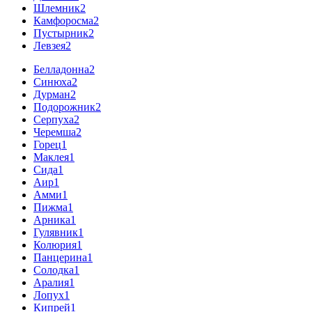
Шлемник
2
Камфоросма
2
Пустырник
2
Левзея
2
Белладонна
2
Синюха
2
Дурман
2
Подорожник
2
Серпуха
2
Черемша
2
Горец
1
Маклея
1
Сида
1
Аир
1
Амми
1
Пижма
1
Арника
1
Гулявник
1
Колюрия
1
Панцерина
1
Солодка
1
Аралия
1
Лопух
1
Кипрей
1