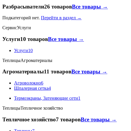
Разбрасыватели
26 товаров
Все товары →
Подкатегорий нет.
Перейти в раздел →
Сервис
Услуги
Услуги
10 товаров
Все товары →
Услуги
10
Теплицы
Агроматериалы
Агроматериалы
11 товаров
Все товары →
Агроволокно
6
Шпалерная сетка
4
Термоэкраны, Затеняющие сети
1
Теплицы
Тепличное хозяйство
Тепличное хозяйство
7 товаров
Все товары →
Теплицы
7