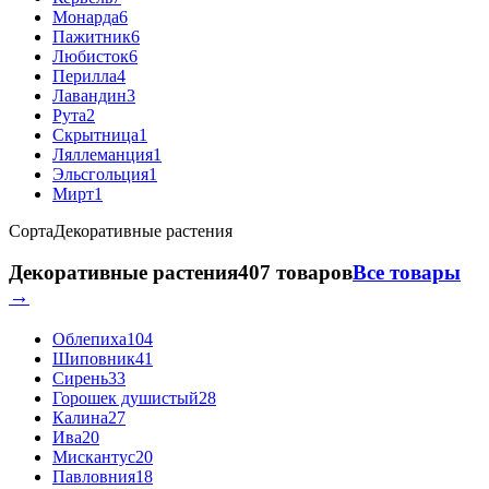
Монарда
6
Пажитник
6
Любисток
6
Перилла
4
Лавандин
3
Рута
2
Скрытница
1
Ляллеманция
1
Эльсгольция
1
Мирт
1
Сорта
Декоративные растения
Декоративные растения
407 товаров
Все товары
→
Облепиха
104
Шиповник
41
Сирень
33
Горошек душистый
28
Калина
27
Ива
20
Мискантус
20
Павловния
18