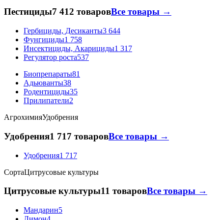
Пестициды
7 412 товаров
Все товары →
Гербициды, Десиканты
3 644
Фунгициды
1 758
Инсектициды, Акарициды
1 317
Регулятор роста
537
Биопрепараты
81
Адьюванты
38
Родентициды
35
Прилипатели
2
Агрохимия
Удобрения
Удобрения
1 717 товаров
Все товары →
Удобрения
1 717
Сорта
Цитрусовые культуры
Цитрусовые культуры
11 товаров
Все товары →
Мандарин
5
Лимон
4