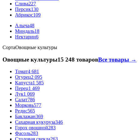
Слива
227
Персик
130
Абрикос
109
Алыча
48
Миндаль
18
Нектарин
6
Сорта
Овощные культуры
Овощные культуры
15 248 товаров
Все товары →
Томат
4 681
Огурец
2 095
Капуста
1 585
Перец
1 469
Лук
1 069
Салат
786
Морковь
577
Редис
565
Баклажан
369
Сахарная кукуруза
346
Горох овощной
283
Фасоль
283
Столовая свекла
263