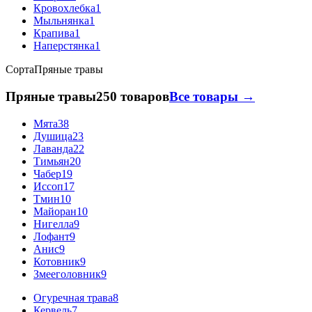
Кровохлебка
1
Мыльнянка
1
Крапива
1
Наперстянка
1
Сорта
Пряные травы
Пряные травы
250 товаров
Все товары →
Мята
38
Душица
23
Лаванда
22
Тимьян
20
Чабер
19
Иссоп
17
Тмин
10
Майоран
10
Нигелла
9
Лофант
9
Анис
9
Котовник
9
Змееголовник
9
Огуречная трава
8
Кервель
7