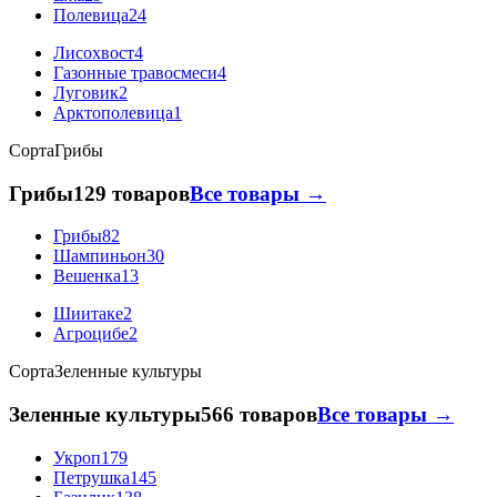
Полевица
24
Лисохвост
4
Газонные травосмеси
4
Луговик
2
Арктополевица
1
Сорта
Грибы
Грибы
129 товаров
Все товары →
Грибы
82
Шампиньон
30
Вешенка
13
Шиитаке
2
Агроцибе
2
Сорта
Зеленные культуры
Зеленные культуры
566 товаров
Все товары →
Укроп
179
Петрушка
145