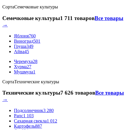
Сорта
Семечковые культуры
Семечковые культуры
1 711 товаров
Все товары
→
Яблоня
760
Виноград
501
Груша
349
Айва
45
Черемуха
28
Хурма
27
Мушмула
1
Сорта
Технические культуры
Технические культуры
7 626 товаров
Все товары
→
Подсолнечник
3 280
Рапс
1 103
Сахарная свекла
1 012
Картофель
887