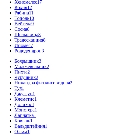
Хеномелес
17
Кохия
12
Рябина
11
Тополь
10
Вейгела
9
Сосна
8
Шелковица
8
Традесканция
8
Ипомея
7
Рододендрон
3
Боярышник
3
Можжевельник
2
Пихта
2
Чубушник
2
Никандра физалисовидная
2
Туя
1
Джузгун
1
Клематис
1
Долихос
1
Монстера
1
Лапчатка
1
Ковыль
1
Вальдштейния
1
Ольха
1