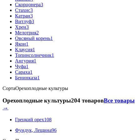
Скорцонера
3
Стахис
3
Катран
3
Витлуф
3
Хрен
3
Мелотрия
2
Овсяный корень
1
Якон
1
Клаусия
1
Топинсолнечник
1
Ангурия
1
Чуфа
1
Сараха
1
Бенинказа
1
Сорта
Орехоплодные культуры
Орехоплодные культуры
204 товаров
Все товары
→
Грецкий орех
108
Фундук, Лещина
96