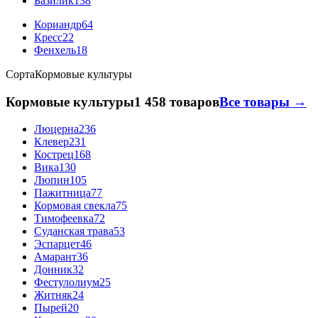
Базилик
138
Кориандр
64
Кресс
22
Фенхель
18
Сорта
Кормовые культуры
Кормовые культуры
1 458 товаров
Все товары →
Люцерна
236
Клевер
231
Кострец
168
Вика
130
Люпин
105
Пажитница
77
Кормовая свекла
75
Тимофеевка
72
Суданская трава
53
Эспарцет
46
Амарант
36
Донник
32
Фестулолиум
25
Житняк
24
Пырей
20