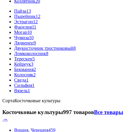
Козлятник
20
Пайза
13
Пырейник
12
Эстрагон
12
Фацелия
11
Могар
10
Чумиза
10
Лядвенец
9
Двукисточник тростниковый
8
Ломкоколосник
8
Терескен
5
Кейреук
3
Бекмания
2
Колосняк
2
Сведа
1
Сильфия
1
Вязель
1
Сорта
Косточковые культуры
Косточковые культуры
997 товаров
Все товары
→
Вишня, Черешня
459