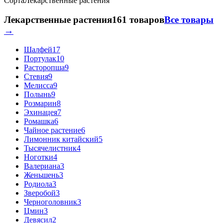
Сорта
Лекарственные растения
Лекарственные растения
161 товаров
Все товары
→
Шалфей
17
Портулак
10
Расторопша
9
Стевия
9
Мелисса
9
Полынь
9
Розмарин
8
Эхинацея
7
Ромашка
6
Чайное растение
6
Лимонник китайский
5
Тысячелистник
4
Ноготки
4
Валериана
3
Женьшень
3
Родиола
3
Зверобой
3
Черноголовник
3
Цмин
3
Девясил
2