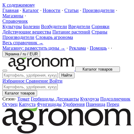
К содержимому
Главная
·
Каталог
·
Новости
·
Статьи
·
Производители
·
Магазины
·
Справочник
Культуры
Болезни
Возбудители
Вредители
Сорняки
Действующие вещества
Питание растений
Страны
Производители
Словарь агронома
Весь справочник →
Магазину: разместить цены →
·
Реклама
·
Помощь
·
·
Украина
/
ru
/
EUR
Каталог товаров
Найти
Избранное
Сравнение
Войти
Каталог товаров
Сезон
·
Томат
Гербициды, Десиканты
Кукуруза
Подсолнечник
Огурец
Капуста
Фунгициды
Удобрения
Пшеница
Перец