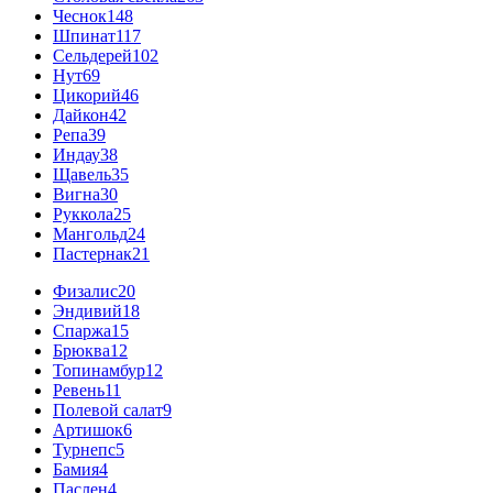
Чеснок
148
Шпинат
117
Сельдерей
102
Нут
69
Цикорий
46
Дайкон
42
Репа
39
Индау
38
Щавель
35
Вигна
30
Руккола
25
Мангольд
24
Пастернак
21
Физалис
20
Эндивий
18
Спаржа
15
Брюква
12
Топинамбур
12
Ревень
11
Полевой салат
9
Артишок
6
Турнепс
5
Бамия
4
Паслен
4