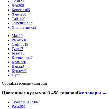
Соя
824
Лён
208
Конопля
65
Хмель
60
Табак
40
Сурепица
23
Хлопчатник
22
Мак
19
Рыжик
18
Сафлор
18
Гуар
17
Батат
10
Клещевина
7
Крамбе
6
Вайда
3
Кунжут
2
Нуг
2
Сорта
Цветочные культуры
Цветочные культуры
3 458 товаров
Все товары →
Тюльпаны
1 506
Роза
283