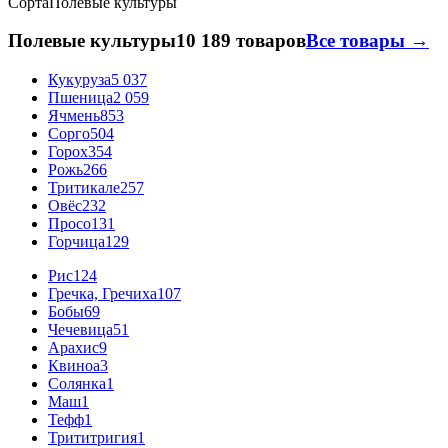
Сорта
Полевые культуры
Полевые культуры
10 189 товаров
Все товары →
Кукуруза
5 037
Пшеница
2 059
Ячмень
853
Сорго
504
Горох
354
Рожь
266
Тритикале
257
Овёс
232
Просо
131
Горчица
129
Рис
124
Гречка, Гречиха
107
Бобы
69
Чечевица
51
Арахис
9
Квиноа
3
Солянка
1
Маш
1
Тефф
1
Трититригия
1