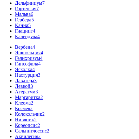
Дельфиниум
7
Гортензия
7
Мальва
6
Гербера
5
Канна
5
Гиацинт
4
Календула
4
Вербена
4
Эшшольция
4
Гелихризум
4
Гипсофила
4
Ясколка
4
Настурция
3
Лаватера
3
Левкой
3
Агератум
3
Маргаритка
2
Клеома
2
Космея
2
Колокольчик
2
Нивяник
2
Кореопсис
2
Сальпиглоссис
2
Аквилегия
2