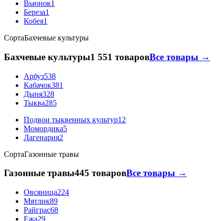
Вьюнок
1
Береза
1
Кобея
1
Сорта
Бахчевые культуры
Бахчевые культуры
1 551 товаров
Все товары →
Арбуз
538
Кабачок
381
Дыня
328
Тыква
285
Подвои тыквенных культур
12
Момордика
5
Лагенария
2
Сорта
Газонные травы
Газонные травы
445 товаров
Все товары →
Овсяница
224
Мятлик
89
Райграс
68
Ежа
29