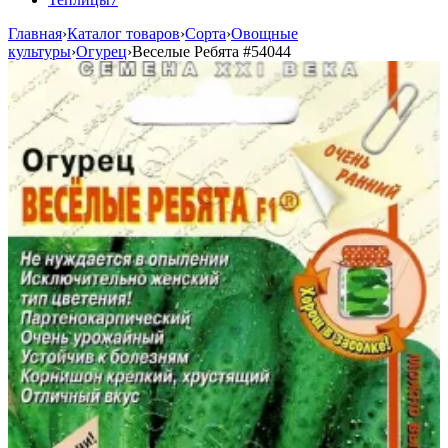
Главная
›
Каталог товаров
›
Сорта
›
Овощные
культуры
›
Огурец
›
Веселые Ребята
#54044