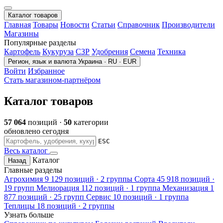
Каталог товаров
Главная
Товары
Новости
Статьи
Справочник
Производители
Магазины
Популярные разделы
Картофель
Кукуруза
СЗР
Удобрения
Семена
Техника
Регион, язык и валюта
Украина · RU · EUR
Войти
Избранное
Стать магазином-партнёром
Каталог товаров
57 064
позиций ·
50
категории
обновлено сегодня
ESC
Весь каталог
Каталог
Назад
Главные разделы
Агрохимия
9 129 позиций · 2 группы
Сорта
45 918 позиций ·
19 групп
Мелиорация
112 позиций · 1 группа
Механизация
1
877 позиций · 25 групп
Сервис
10 позиций · 1 группа
Теплицы
18 позиций · 2 группы
Узнать больше