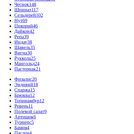
Чеснок
148
Шпинат
117
Сельдерей
102
Нут
69
Цикорий
46
Дайкон
42
Репа
39
Индау
38
Щавель
35
Вигна
30
Руккола
25
Мангольд
24
Пастернак
21
Физалис
20
Эндивий
18
Спаржа
15
Брюква
12
Топинамбур
12
Ревень
11
Полевой салат
9
Артишок
6
Турнепс
5
Бамия
4
Паслен
4