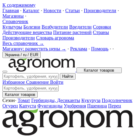
К содержимому
Главная
·
Каталог
·
Новости
·
Статьи
·
Производители
·
Магазины
·
Справочник
Культуры
Болезни
Возбудители
Вредители
Сорняки
Действующие вещества
Питание растений
Страны
Производители
Словарь агронома
Весь справочник →
Магазину: разместить цены →
·
Реклама
·
Помощь
·
·
Украина
/
ru
/
EUR
Каталог товаров
Найти
Избранное
Сравнение
Войти
Каталог товаров
Сезон
·
Томат
Гербициды, Десиканты
Кукуруза
Подсолнечник
Огурец
Капуста
Фунгициды
Удобрения
Пшеница
Перец