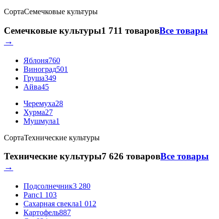
Сорта
Семечковые культуры
Семечковые культуры
1 711 товаров
Все товары
→
Яблоня
760
Виноград
501
Груша
349
Айва
45
Черемуха
28
Хурма
27
Мушмула
1
Сорта
Технические культуры
Технические культуры
7 626 товаров
Все товары
→
Подсолнечник
3 280
Рапс
1 103
Сахарная свекла
1 012
Картофель
887