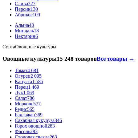
Слива
227
Персик
130
Абрикос
109
Алыча
48
Миндаль
18
Нектарин
6
Сорта
Овощные культуры
Овощные культуры
15 248 товаров
Все товары →
Томат
4 681
Огурец
2 095
Капуста
1 585
Перец
1 469
Лук
1 069
Салат
786
Морковь
577
Редис
565
Баклажан
369
Сахарная кукуруза
346
Горох овощной
283
Фасоль
283
Столовая свекла
263