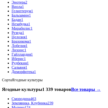
Энотера
2
Виола
1
Гелиптерум
1
Бальзамин
1
Бадан
1
Незабудка
1
Мирабилис
1
Резеда
1
Целозия
1
Брахикома
1
Лобелия
1
Лихнис
1
Гайллардия
1
Иберис
1
Рудбекия
1
Сальвия
1
Диморфотека
1
Сорта
Ягодные культуры
Ягодные культуры
1 339 товаров
Все товары →
Смородина
463
Земляника, Клубника
239
Малина
174