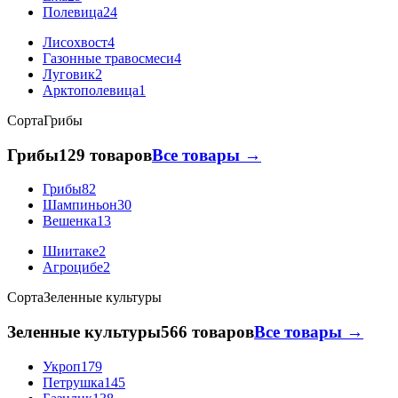
Полевица
24
Лисохвост
4
Газонные травосмеси
4
Луговик
2
Арктополевица
1
Сорта
Грибы
Грибы
129 товаров
Все товары →
Грибы
82
Шампиньон
30
Вешенка
13
Шиитаке
2
Агроцибе
2
Сорта
Зеленные культуры
Зеленные культуры
566 товаров
Все товары →
Укроп
179
Петрушка
145