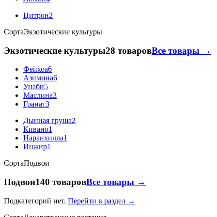
Цитрон
2
Сорта
Экзотические культуры
Экзотические культуры
28 товаров
Все товары →
Фейхоа
6
Азимина
6
Унаби
5
Маслина
3
Гранат
3
Дынная груша
2
Кивано
1
Наранхилла
1
Инжир
1
Сорта
Подвои
Подвои
140 товаров
Все товары →
Подкатегорий нет.
Перейти в раздел →