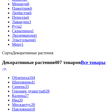
Монарда
6
Пажитник
6
Любисток
6
Перилла
4
Лавандин
3
Рута
2
Скрытница
1
Ляллеманция
1
Эльсгольция
1
Мирт
1
Сорта
Декоративные растения
Декоративные растения
407 товаров
Все товары
→
Облепиха
104
Шиповник
41
Сирень
33
Горошек душистый
28
Калина
27
Ива
20
Мискантус
20
Павловния
18