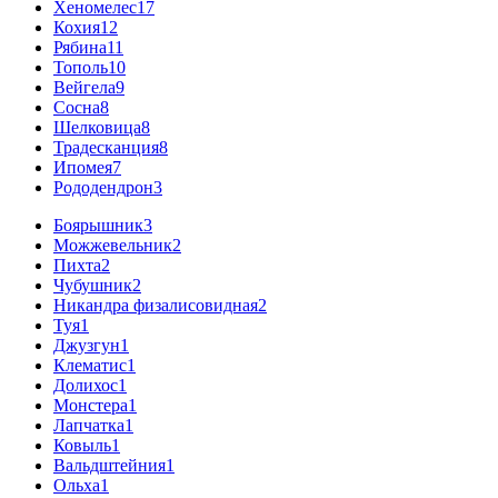
Хеномелес
17
Кохия
12
Рябина
11
Тополь
10
Вейгела
9
Сосна
8
Шелковица
8
Традесканция
8
Ипомея
7
Рододендрон
3
Боярышник
3
Можжевельник
2
Пихта
2
Чубушник
2
Никандра физалисовидная
2
Туя
1
Джузгун
1
Клематис
1
Долихос
1
Монстера
1
Лапчатка
1
Ковыль
1
Вальдштейния
1
Ольха
1