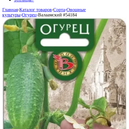
Главная
›
Каталог товаров
›
Сорта
›
Овощные
культуры
›
Огурец
›
Валаамский
#54184