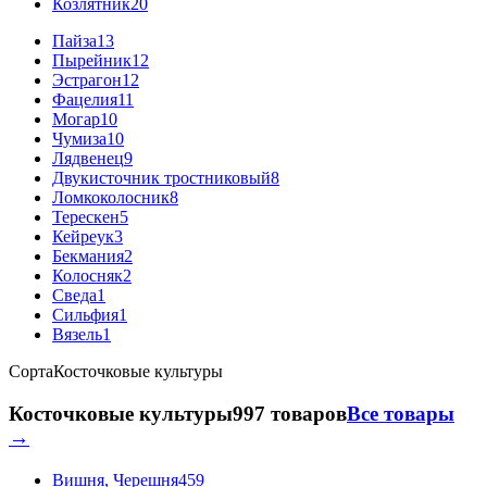
Козлятник
20
Пайза
13
Пырейник
12
Эстрагон
12
Фацелия
11
Могар
10
Чумиза
10
Лядвенец
9
Двукисточник тростниковый
8
Ломкоколосник
8
Терескен
5
Кейреук
3
Бекмания
2
Колосняк
2
Сведа
1
Сильфия
1
Вязель
1
Сорта
Косточковые культуры
Косточковые культуры
997 товаров
Все товары
→
Вишня, Черешня
459