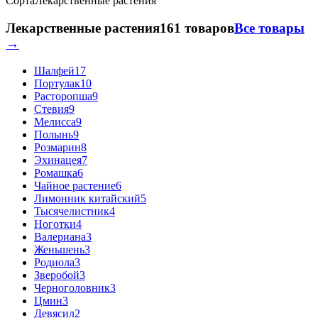
Сорта
Лекарственные растения
Лекарственные растения
161 товаров
Все товары
→
Шалфей
17
Портулак
10
Расторопша
9
Стевия
9
Мелисса
9
Полынь
9
Розмарин
8
Эхинацея
7
Ромашка
6
Чайное растение
6
Лимонник китайский
5
Тысячелистник
4
Ноготки
4
Валериана
3
Женьшень
3
Родиола
3
Зверобой
3
Черноголовник
3
Цмин
3
Девясил
2