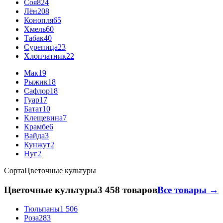
Соя
824
Лён
208
Конопля
65
Хмель
60
Табак
40
Сурепица
23
Хлопчатник
22
Мак
19
Рыжик
18
Сафлор
18
Гуар
17
Батат
10
Клещевина
7
Крамбе
6
Вайда
3
Кунжут
2
Нуг
2
Сорта
Цветочные культуры
Цветочные культуры
3 458 товаров
Все товары →
Тюльпаны
1 506
Роза
283