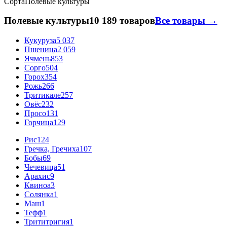
Сорта
Полевые культуры
Полевые культуры
10 189 товаров
Все товары →
Кукуруза
5 037
Пшеница
2 059
Ячмень
853
Сорго
504
Горох
354
Рожь
266
Тритикале
257
Овёс
232
Просо
131
Горчица
129
Рис
124
Гречка, Гречиха
107
Бобы
69
Чечевица
51
Арахис
9
Квиноа
3
Солянка
1
Маш
1
Тефф
1
Трититригия
1