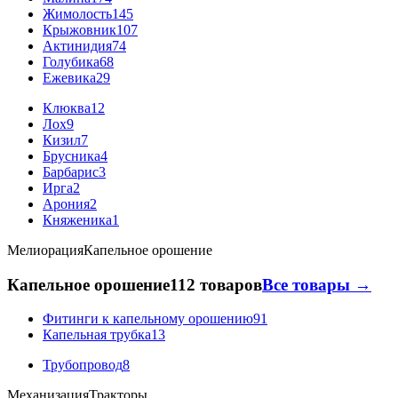
Жимолость
145
Крыжовник
107
Актинидия
74
Голубика
68
Ежевика
29
Клюква
12
Лох
9
Кизил
7
Брусника
4
Барбарис
3
Ирга
2
Арония
2
Княженика
1
Мелиорация
Капельное орошение
Капельное орошение
112 товаров
Все товары →
Фитинги к капельному орошению
91
Капельная трубка
13
Трубопровод
8
Механизация
Тракторы