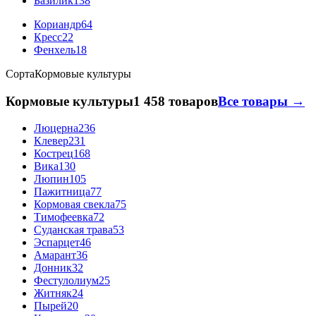
Базилик
138
Кориандр
64
Кресс
22
Фенхель
18
Сорта
Кормовые культуры
Кормовые культуры
1 458 товаров
Все товары →
Люцерна
236
Клевер
231
Кострец
168
Вика
130
Люпин
105
Пажитница
77
Кормовая свекла
75
Тимофеевка
72
Суданская трава
53
Эспарцет
46
Амарант
36
Донник
32
Фестулолиум
25
Житняк
24
Пырей
20