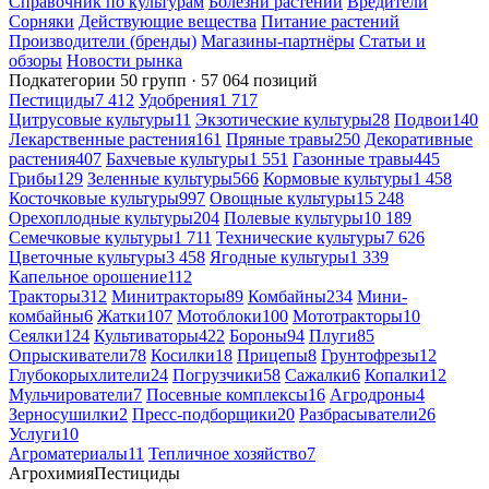
Справочник по культурам
Болезни растений
Вредители
Сорняки
Действующие вещества
Питание растений
Производители (бренды)
Магазины-партнёры
Статьи и
обзоры
Новости рынка
Подкатегории
50 групп · 57 064 позиций
Пестициды
7 412
Удобрения
1 717
Цитрусовые культуры
11
Экзотические культуры
28
Подвои
140
Лекарственные растения
161
Пряные травы
250
Декоративные
растения
407
Бахчевые культуры
1 551
Газонные травы
445
Грибы
129
Зеленные культуры
566
Кормовые культуры
1 458
Косточковые культуры
997
Овощные культуры
15 248
Орехоплодные культуры
204
Полевые культуры
10 189
Семечковые культуры
1 711
Технические культуры
7 626
Цветочные культуры
3 458
Ягодные культуры
1 339
Капельное орошение
112
Тракторы
312
Минитракторы
89
Комбайны
234
Мини-
комбайны
6
Жатки
107
Мотоблоки
100
Мототракторы
10
Сеялки
124
Культиваторы
422
Бороны
94
Плуги
85
Опрыскиватели
78
Косилки
18
Прицепы
8
Грунтофрезы
12
Глубокорыхлители
24
Погрузчики
58
Сажалки
6
Копалки
12
Мульчирователи
7
Посевные комплексы
16
Агродроны
4
Зерносушилки
2
Пресс-подборщики
20
Разбрасыватели
26
Услуги
10
Агроматериалы
11
Тепличное хозяйство
7
Агрохимия
Пестициды