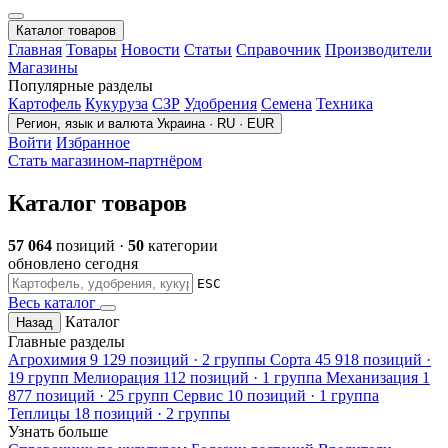
Каталог товаров
Главная
Товары
Новости
Статьи
Справочник
Производители
Магазины
Популярные разделы
Картофель
Кукуруза
СЗР
Удобрения
Семена
Техника
Регион, язык и валюта
Украина · RU · EUR
Войти
Избранное
Стать магазином-партнёром
Каталог товаров
57 064
позиций ·
50
категории
обновлено сегодня
ESC
Весь каталог
Каталог
Назад
Главные разделы
Агрохимия
9 129 позиций · 2 группы
Сорта
45 918 позиций ·
19 групп
Мелиорация
112 позиций · 1 группа
Механизация
1
877 позиций · 25 групп
Сервис
10 позиций · 1 группа
Теплицы
18 позиций · 2 группы
Узнать больше