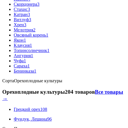
Скорцонера
3
Стахис
3
Катран
3
Витлуф
3
Хрен
3
Мелотрия
2
Овсяный корень
1
Якон
1
Клаусия
1
Топинсолнечник
1
Ангурия
1
Чуфа
1
Сараха
1
Бенинказа
1
Сорта
Орехоплодные культуры
Орехоплодные культуры
204 товаров
Все товары
→
Грецкий орех
108
Фундук, Лещина
96