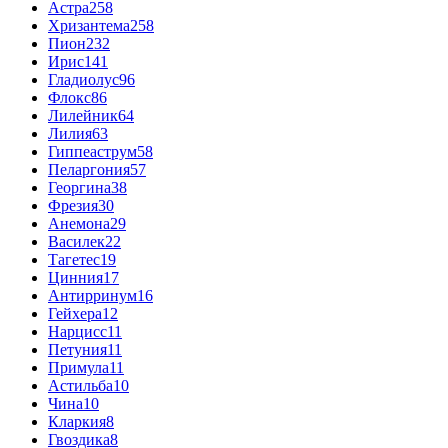
Астра
258
Хризантема
258
Пион
232
Ирис
141
Гладиолус
96
Флокс
86
Лилейник
64
Лилия
63
Гиппеаструм
58
Пеларгония
57
Георгина
38
Фрезия
30
Анемона
29
Василек
22
Тагетес
19
Цинния
17
Антирринум
16
Гейхера
12
Нарцисс
11
Петуния
11
Примула
11
Астильба
10
Чина
10
Кларкия
8
Гвоздика
8