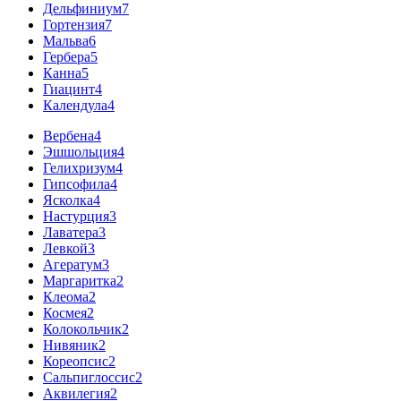
Дельфиниум
7
Гортензия
7
Мальва
6
Гербера
5
Канна
5
Гиацинт
4
Календула
4
Вербена
4
Эшшольция
4
Гелихризум
4
Гипсофила
4
Ясколка
4
Настурция
3
Лаватера
3
Левкой
3
Агератум
3
Маргаритка
2
Клеома
2
Космея
2
Колокольчик
2
Нивяник
2
Кореопсис
2
Сальпиглоссис
2
Аквилегия
2