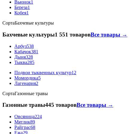
Вьюнок
1
Береза
1
Кобея
1
Сорта
Бахчевые культуры
Бахчевые культуры
1 551 товаров
Все товары →
Арбуз
538
Кабачок
381
Дыня
328
Тыква
285
Подвои тыквенных культур
12
Момордика
5
Лагенария
2
Сорта
Газонные травы
Газонные травы
445 товаров
Все товары →
Овсяница
224
Мятлик
89
Райграс
68
Ежа
29