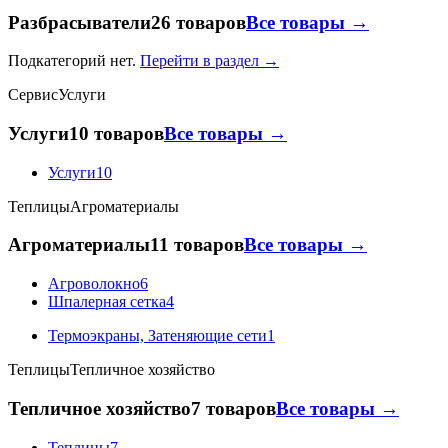
Разбрасыватели
26 товаров
Все товары →
Подкатегорий нет.
Перейти в раздел →
Сервис
Услуги
Услуги
10 товаров
Все товары →
Услуги
10
Теплицы
Агроматериалы
Агроматериалы
11 товаров
Все товары →
Агроволокно
6
Шпалерная сетка
4
Термоэкраны, Затеняющие сети
1
Теплицы
Тепличное хозяйство
Тепличное хозяйство
7 товаров
Все товары →
Теплицы
7