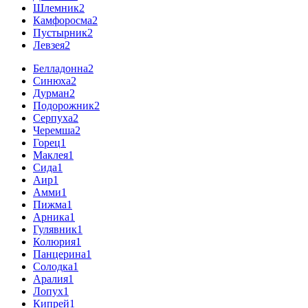
Шлемник
2
Камфоросма
2
Пустырник
2
Левзея
2
Белладонна
2
Синюха
2
Дурман
2
Подорожник
2
Серпуха
2
Черемша
2
Горец
1
Маклея
1
Сида
1
Аир
1
Амми
1
Пижма
1
Арника
1
Гулявник
1
Колюрия
1
Панцерина
1
Солодка
1
Аралия
1
Лопух
1
Кипрей
1