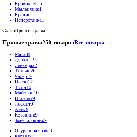
Кровохлебка
1
Мыльнянка
1
Крапива
1
Наперстянка
1
Сорта
Пряные травы
Пряные травы
250 товаров
Все товары →
Мята
38
Душица
23
Лаванда
22
Тимьян
20
Чабер
19
Иссоп
17
Тмин
10
Майоран
10
Нигелла
9
Лофант
9
Анис
9
Котовник
9
Змееголовник
9
Огуречная трава
8
Кервель
7