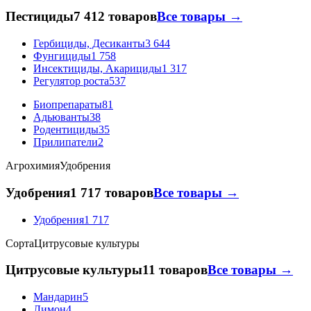
Пестициды
7 412 товаров
Все товары →
Гербициды, Десиканты
3 644
Фунгициды
1 758
Инсектициды, Акарициды
1 317
Регулятор роста
537
Биопрепараты
81
Адьюванты
38
Родентициды
35
Прилипатели
2
Агрохимия
Удобрения
Удобрения
1 717 товаров
Все товары →
Удобрения
1 717
Сорта
Цитрусовые культуры
Цитрусовые культуры
11 товаров
Все товары →
Мандарин
5
Лимон
4