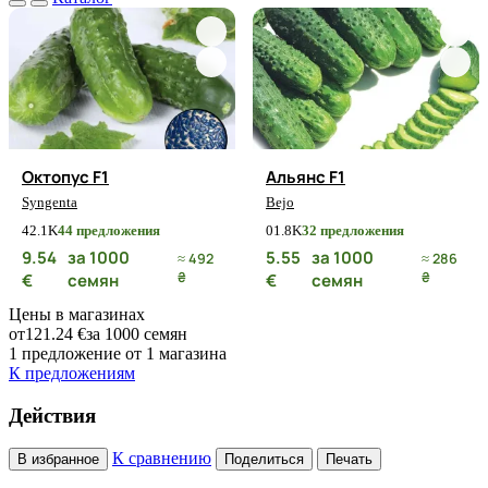
Октопус F1
Альянс F1
Syngenta
Bejo
4
2.1K
44 предложения
0
1.8K
32 предложения
9.54
за 1000
5.55
за 1000
≈ 492
≈ 286
₴
₴
€
семян
€
семян
Цены в магазинах
от
121.24 €
за 1000 семян
1 предложение от 1 магазина
К предложениям
Действия
К сравнению
В избранное
Поделиться
Печать