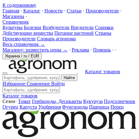
К содержимому
Главная
·
Каталог
·
Новости
·
Статьи
·
Производители
·
Магазины
·
Справочник
Культуры
Болезни
Возбудители
Вредители
Сорняки
Действующие вещества
Питание растений
Страны
Производители
Словарь агронома
Весь справочник →
Магазину: разместить цены →
·
Реклама
·
Помощь
·
·
Украина
/
ru
/
EUR
Каталог товаров
Найти
Избранное
Сравнение
Войти
Каталог товаров
Сезон
·
Томат
Гербициды, Десиканты
Кукуруза
Подсолнечник
Огурец
Капуста
Удобрения
Фунгициды
Пшеница
Перец