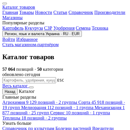
Каталог товаров
Главная
Товары
Новости
Статьи
Справочник
Производители
Магазины
Популярные разделы
Картофель
Кукуруза
СЗР
Удобрения
Семена
Техника
Регион, язык и валюта
Украина · RU · EUR
Войти
Избранное
Стать магазином-партнёром
Каталог товаров
57 064
позиций ·
50
категории
обновлено сегодня
ESC
Весь каталог
Каталог
Назад
Главные разделы
Агрохимия
9 129 позиций · 2 группы
Сорта
45 918 позиций ·
19 групп
Мелиорация
112 позиций · 1 группа
Механизация
1
877 позиций · 25 групп
Сервис
10 позиций · 1 группа
Теплицы
18 позиций · 2 группы
Узнать больше
Справочник по культурам
Болезни растений
Вредители