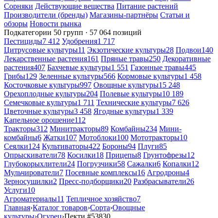
Сорняки
Действующие вещества
Питание растений
Производители (бренды)
Магазины-партнёры
Статьи и
обзоры
Новости рынка
Подкатегории
50 групп · 57 064 позиций
Пестициды
7 412
Удобрения
1 717
Цитрусовые культуры
11
Экзотические культуры
28
Подвои
140
Лекарственные растения
161
Пряные травы
250
Декоративные
растения
407
Бахчевые культуры
1 551
Газонные травы
445
Грибы
129
Зеленные культуры
566
Кормовые культуры
1 458
Косточковые культуры
997
Овощные культуры
15 248
Орехоплодные культуры
204
Полевые культуры
10 189
Семечковые культуры
1 711
Технические культуры
7 626
Цветочные культуры
3 458
Ягодные культуры
1 339
Капельное орошение
112
Тракторы
312
Минитракторы
89
Комбайны
234
Мини-
комбайны
6
Жатки
107
Мотоблоки
100
Мототракторы
10
Сеялки
124
Культиваторы
422
Бороны
94
Плуги
85
Опрыскиватели
78
Косилки
18
Прицепы
8
Грунтофрезы
12
Глубокорыхлители
24
Погрузчики
58
Сажалки
6
Копалки
12
Мульчирователи
7
Посевные комплексы
16
Агродроны
4
Зерносушилки
2
Пресс-подборщики
20
Разбрасыватели
26
Услуги
10
Агроматериалы
11
Тепличное хозяйство
7
Главная
›
Каталог товаров
›
Сорта
›
Овощные
культуры
›
Огурец
›
Пекти
#53830