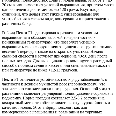
глянцевой поверхностью. Длина плодов варьируется от 14 до
20 см в зависимости от условий выращивания, при этом масса
одного зеленца достигает около 120 грамм. Вкус плодов
отличный, что делает этот гибрид универсальным для
употребления в свежем виде, консервации и приготовления
различных блюд.
Гибрид Пекти F1 адаптирован к различным условиям
выращивания и обладает высокой толерантностью к
пониженным температурам, что позволяет успешно
выращивать его в сооружениях защищенного грунта в зимне-
весенний период, а также на открытых участках. Начало
съемной спелости наступает примерно на 40-50 день после
полных всходов. Для выращивания рекомендуется рассадный
способ с посевом семян в кассеты или специальные емкости
при температуре не ниже +12-13 градусов.
Пекти F1 отличается устойчивостью к ряду заболеваний, в
частности к ложной мучнистой росе (пероноспорозу), что
значительно снижает риски потерь урожая. Основной уход за
растениями включает регулярный полив, удаление сорняков и
подкормку. Норма посадки составляет 2,5-3,2 растения на
квадратный метр, что обеспечивает высокую урожайность и
качество плодов. Этот гибрид подходит как для
коммерческого выращивания и реализации на торговых