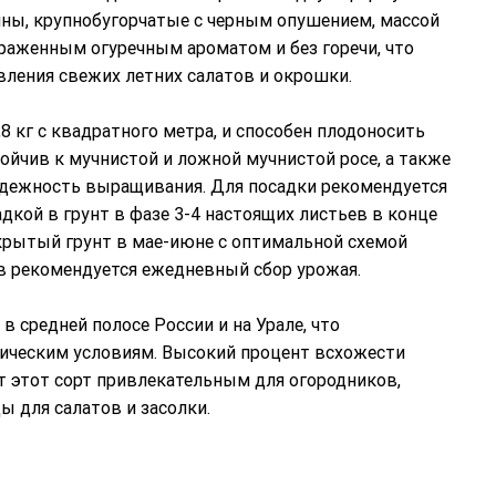
ины, крупнобугорчатые с черным опушением, массой
ыраженным огуречным ароматом и без горечи, что
вления свежих летних салатов и окрошки.
8 кг с квадратного метра, и способен плодоносить
ойчив к мучнистой и ложной мучнистой росе, а также
адежность выращивания. Для посадки рекомендуется
адкой в грунт в фазе 3-4 настоящих листьев в конце
ткрытый грунт в мае-июне с оптимальной схемой
в рекомендуется ежедневный сбор урожая.
средней полосе России и на Урале, что
ическим условиям. Высокий процент всхожести
т этот сорт привлекательным для огородников,
 для салатов и засолки.