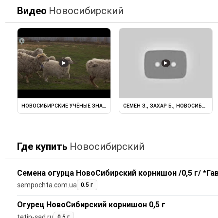
Видео
Новосибирский
▶
▶
НОВОСИБИРСКИЕ УЧЁНЫЕ ЗНАЮТ, КАК ПОВЫСИТЬ ...
СЕМЕН З., ЗАХАР Б., НОВОСИБИРС
Где купить
Новосибирский
Семена огурца НовоСибирский корнишон /0,5 г/ *Га
sempochta.com.ua
0.5 г
Огурец НовоСибирский корнишон 0,5 г
tetin-sad.ru
0,5 г