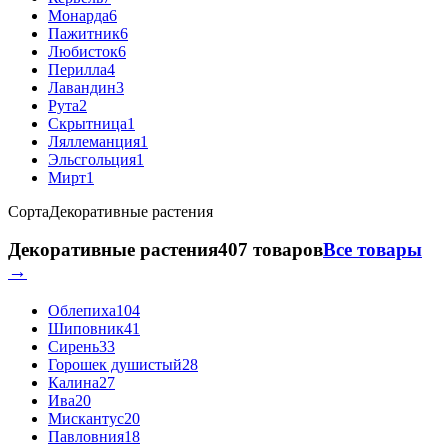
Монарда
6
Пажитник
6
Любисток
6
Перилла
4
Лавандин
3
Рута
2
Скрытница
1
Ляллеманция
1
Эльсгольция
1
Мирт
1
Сорта
Декоративные растения
Декоративные растения
407 товаров
Все товары
→
Облепиха
104
Шиповник
41
Сирень
33
Горошек душистый
28
Калина
27
Ива
20
Мискантус
20
Павловния
18