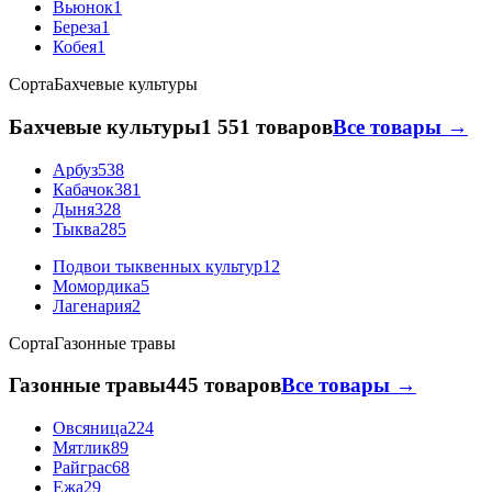
Вьюнок
1
Береза
1
Кобея
1
Сорта
Бахчевые культуры
Бахчевые культуры
1 551 товаров
Все товары →
Арбуз
538
Кабачок
381
Дыня
328
Тыква
285
Подвои тыквенных культур
12
Момордика
5
Лагенария
2
Сорта
Газонные травы
Газонные травы
445 товаров
Все товары →
Овсяница
224
Мятлик
89
Райграс
68
Ежа
29