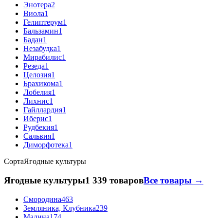
Энотера
2
Виола
1
Гелиптерум
1
Бальзамин
1
Бадан
1
Незабудка
1
Мирабилис
1
Резеда
1
Целозия
1
Брахикома
1
Лобелия
1
Лихнис
1
Гайллардия
1
Иберис
1
Рудбекия
1
Сальвия
1
Диморфотека
1
Сорта
Ягодные культуры
Ягодные культуры
1 339 товаров
Все товары →
Смородина
463
Земляника, Клубника
239
Малина
174