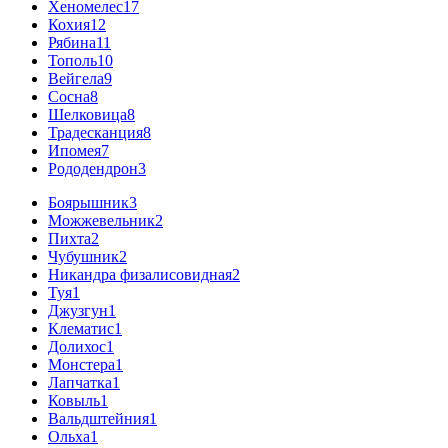
Хеномелес
17
Кохия
12
Рябина
11
Тополь
10
Вейгела
9
Сосна
8
Шелковица
8
Традесканция
8
Ипомея
7
Рододендрон
3
Боярышник
3
Можжевельник
2
Пихта
2
Чубушник
2
Никандра физалисовидная
2
Туя
1
Джузгун
1
Клематис
1
Долихос
1
Монстера
1
Лапчатка
1
Ковыль
1
Вальдштейния
1
Ольха
1