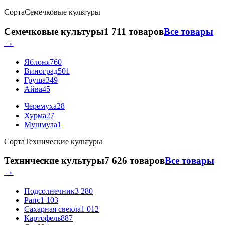
Сорта
Семечковые культуры
Семечковые культуры
1 711 товаров
Все товары
→
Яблоня
760
Виноград
501
Груша
349
Айва
45
Черемуха
28
Хурма
27
Мушмула
1
Сорта
Технические культуры
Технические культуры
7 626 товаров
Все товары
→
Подсолнечник
3 280
Рапс
1 103
Сахарная свекла
1 012
Картофель
887