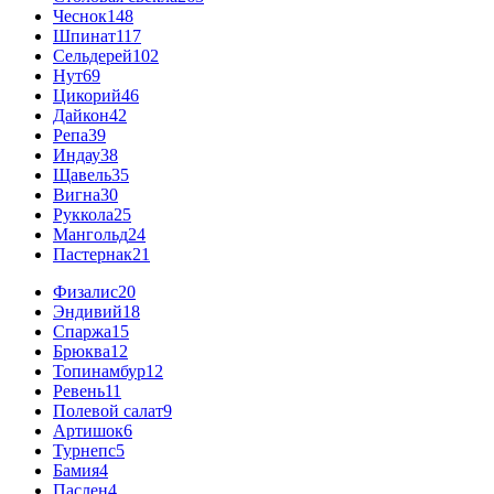
Чеснок
148
Шпинат
117
Сельдерей
102
Нут
69
Цикорий
46
Дайкон
42
Репа
39
Индау
38
Щавель
35
Вигна
30
Руккола
25
Мангольд
24
Пастернак
21
Физалис
20
Эндивий
18
Спаржа
15
Брюква
12
Топинамбур
12
Ревень
11
Полевой салат
9
Артишок
6
Турнепс
5
Бамия
4
Паслен
4