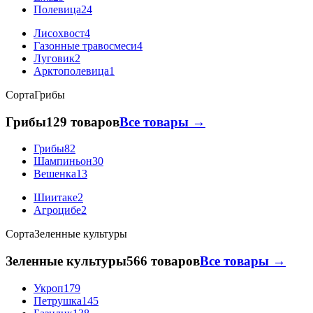
Полевица
24
Лисохвост
4
Газонные травосмеси
4
Луговик
2
Арктополевица
1
Сорта
Грибы
Грибы
129 товаров
Все товары →
Грибы
82
Шампиньон
30
Вешенка
13
Шиитаке
2
Агроцибе
2
Сорта
Зеленные культуры
Зеленные культуры
566 товаров
Все товары →
Укроп
179
Петрушка
145