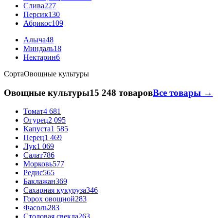
Слива
227
Персик
130
Абрикос
109
Алыча
48
Миндаль
18
Нектарин
6
Сорта
Овощные культуры
Овощные культуры
15 248 товаров
Все товары →
Томат
4 681
Огурец
2 095
Капуста
1 585
Перец
1 469
Лук
1 069
Салат
786
Морковь
577
Редис
565
Баклажан
369
Сахарная кукуруза
346
Горох овощной
283
Фасоль
283
Столовая свекла
263