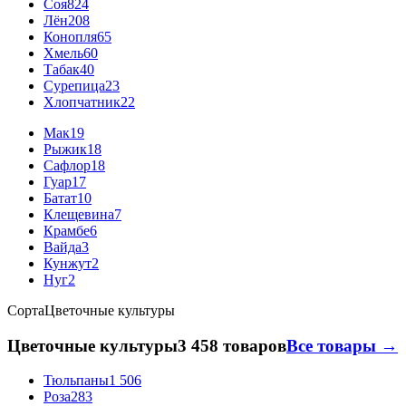
Соя
824
Лён
208
Конопля
65
Хмель
60
Табак
40
Сурепица
23
Хлопчатник
22
Мак
19
Рыжик
18
Сафлор
18
Гуар
17
Батат
10
Клещевина
7
Крамбе
6
Вайда
3
Кунжут
2
Нуг
2
Сорта
Цветочные культуры
Цветочные культуры
3 458 товаров
Все товары →
Тюльпаны
1 506
Роза
283