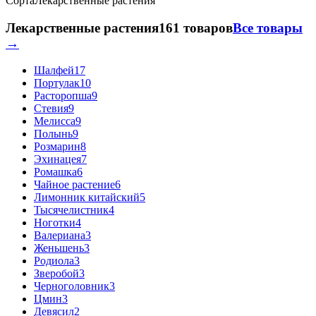
Сорта
Лекарственные растения
Лекарственные растения
161 товаров
Все товары
→
Шалфей
17
Портулак
10
Расторопша
9
Стевия
9
Мелисса
9
Полынь
9
Розмарин
8
Эхинацея
7
Ромашка
6
Чайное растение
6
Лимонник китайский
5
Тысячелистник
4
Ноготки
4
Валериана
3
Женьшень
3
Родиола
3
Зверобой
3
Черноголовник
3
Цмин
3
Девясил
2