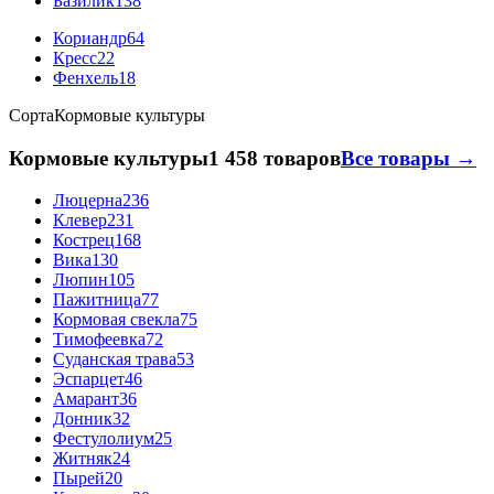
Базилик
138
Кориандр
64
Кресс
22
Фенхель
18
Сорта
Кормовые культуры
Кормовые культуры
1 458 товаров
Все товары →
Люцерна
236
Клевер
231
Кострец
168
Вика
130
Люпин
105
Пажитница
77
Кормовая свекла
75
Тимофеевка
72
Суданская трава
53
Эспарцет
46
Амарант
36
Донник
32
Фестулолиум
25
Житняк
24
Пырей
20