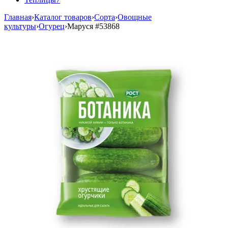
Главная
›
Каталог товаров
›
Сорта
›
Овощные
культуры
›
Огурец
›
Маруся
#53868