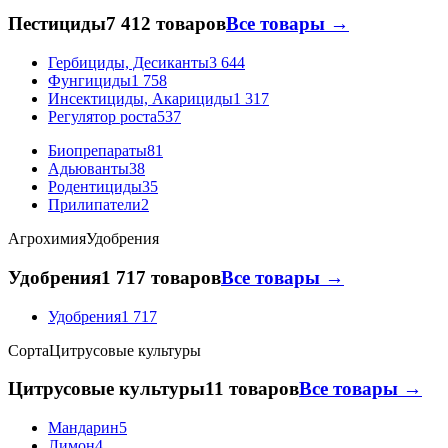
Пестициды
7 412 товаров
Все товары →
Гербициды, Десиканты
3 644
Фунгициды
1 758
Инсектициды, Акарициды
1 317
Регулятор роста
537
Биопрепараты
81
Адьюванты
38
Родентициды
35
Прилипатели
2
Агрохимия
Удобрения
Удобрения
1 717 товаров
Все товары →
Удобрения
1 717
Сорта
Цитрусовые культуры
Цитрусовые культуры
11 товаров
Все товары →
Мандарин
5
Лимон
4