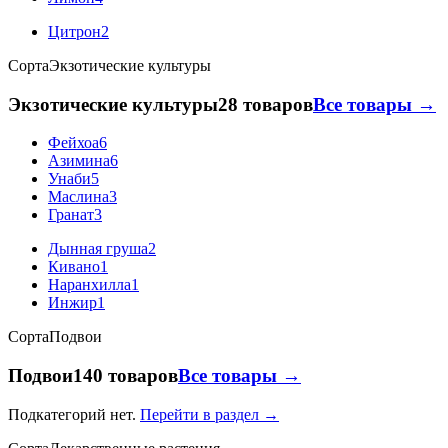
Цитрон
2
Сорта
Экзотические культуры
Экзотические культуры
28 товаров
Все товары →
Фейхоа
6
Азимина
6
Унаби
5
Маслина
3
Гранат
3
Дынная груша
2
Кивано
1
Наранхилла
1
Инжир
1
Сорта
Подвои
Подвои
140 товаров
Все товары →
Подкатегорий нет.
Перейти в раздел →