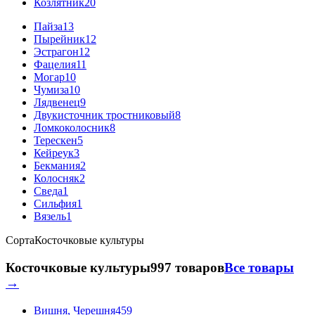
Козлятник
20
Пайза
13
Пырейник
12
Эстрагон
12
Фацелия
11
Могар
10
Чумиза
10
Лядвенец
9
Двукисточник тростниковый
8
Ломкоколосник
8
Терескен
5
Кейреук
3
Бекмания
2
Колосняк
2
Сведа
1
Сильфия
1
Вязель
1
Сорта
Косточковые культуры
Косточковые культуры
997 товаров
Все товары
→
Вишня, Черешня
459