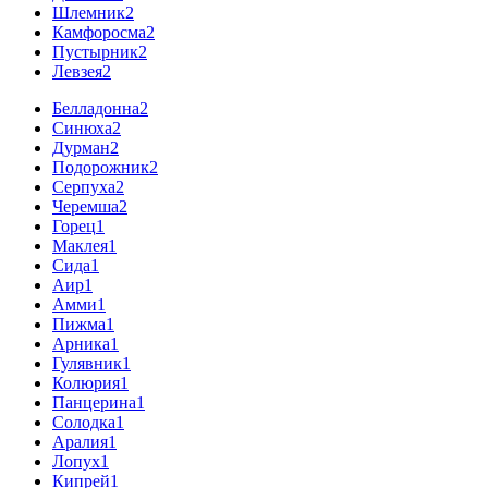
Шлемник
2
Камфоросма
2
Пустырник
2
Левзея
2
Белладонна
2
Синюха
2
Дурман
2
Подорожник
2
Серпуха
2
Черемша
2
Горец
1
Маклея
1
Сида
1
Аир
1
Амми
1
Пижма
1
Арника
1
Гулявник
1
Колюрия
1
Панцерина
1
Солодка
1
Аралия
1
Лопух
1
Кипрей
1