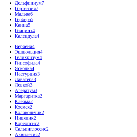
Дельфиниум
7
Гортензия
7
Мальва
6
Гербера
5
Канна
5
Гиацинт
4
Календула
4
Вербена
4
Эшшольция
4
Гелихризум
4
Гипсофила
4
Ясколка
4
Настурция
3
Лаватера
3
Левкой
3
Агератум
3
Маргаритка
2
Клеома
2
Космея
2
Колокольчик
2
Нивяник
2
Кореопсис
2
Сальпиглоссис
2
Аквилегия
2