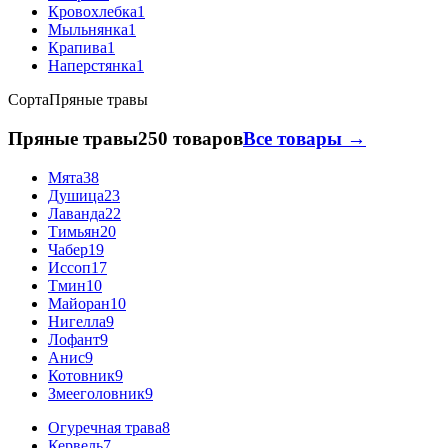
Кровохлебка
1
Мыльнянка
1
Крапива
1
Наперстянка
1
Сорта
Пряные травы
Пряные травы
250 товаров
Все товары →
Мята
38
Душица
23
Лаванда
22
Тимьян
20
Чабер
19
Иссоп
17
Тмин
10
Майоран
10
Нигелла
9
Лофант
9
Анис
9
Котовник
9
Змееголовник
9
Огуречная трава
8
Кервель
7