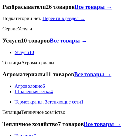
Разбрасыватели
26 товаров
Все товары →
Подкатегорий нет.
Перейти в раздел →
Сервис
Услуги
Услуги
10 товаров
Все товары →
Услуги
10
Теплицы
Агроматериалы
Агроматериалы
11 товаров
Все товары →
Агроволокно
6
Шпалерная сетка
4
Термоэкраны, Затеняющие сети
1
Теплицы
Тепличное хозяйство
Тепличное хозяйство
7 товаров
Все товары →
Теплицы
7