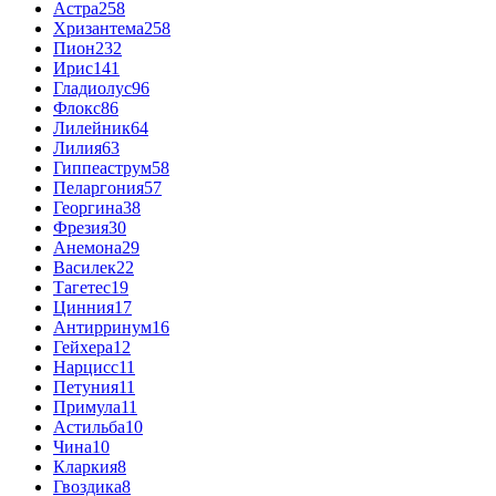
Астра
258
Хризантема
258
Пион
232
Ирис
141
Гладиолус
96
Флокс
86
Лилейник
64
Лилия
63
Гиппеаструм
58
Пеларгония
57
Георгина
38
Фрезия
30
Анемона
29
Василек
22
Тагетес
19
Цинния
17
Антирринум
16
Гейхера
12
Нарцисс
11
Петуния
11
Примула
11
Астильба
10
Чина
10
Кларкия
8
Гвоздика
8