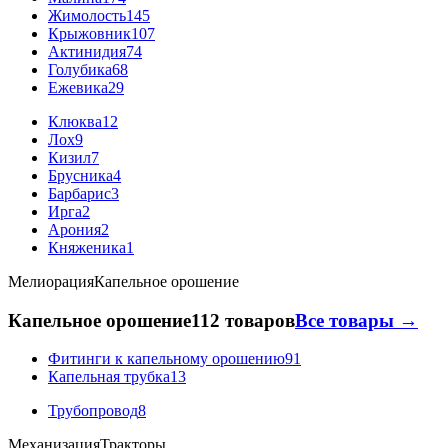
Жимолость
145
Крыжовник
107
Актинидия
74
Голубика
68
Ежевика
29
Клюква
12
Лох
9
Кизил
7
Брусника
4
Барбарис
3
Ирга
2
Арония
2
Княженика
1
Мелиорация
Капельное орошение
Капельное орошение
112 товаров
Все товары →
Фитинги к капельному орошению
91
Капельная трубка
13
Трубопровод
8
Механизация
Тракторы