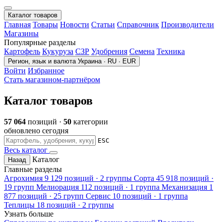
Каталог товаров
Главная
Товары
Новости
Статьи
Справочник
Производители
Магазины
Популярные разделы
Картофель
Кукуруза
СЗР
Удобрения
Семена
Техника
Регион, язык и валюта
Украина · RU · EUR
Войти
Избранное
Стать магазином-партнёром
Каталог товаров
57 064
позиций ·
50
категории
обновлено сегодня
ESC
Весь каталог
Каталог
Назад
Главные разделы
Агрохимия
9 129 позиций · 2 группы
Сорта
45 918 позиций ·
19 групп
Мелиорация
112 позиций · 1 группа
Механизация
1
877 позиций · 25 групп
Сервис
10 позиций · 1 группа
Теплицы
18 позиций · 2 группы
Узнать больше