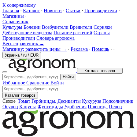
К содержимому
Главная
·
Каталог
·
Новости
·
Статьи
·
Производители
·
Магазины
·
Справочник
Культуры
Болезни
Возбудители
Вредители
Сорняки
Действующие вещества
Питание растений
Страны
Производители
Словарь агронома
Весь справочник →
Магазину: разместить цены →
·
Реклама
·
Помощь
·
·
Украина
/
ru
/
EUR
Каталог товаров
Найти
Избранное
Сравнение
Войти
Каталог товаров
Сезон
·
Томат
Гербициды, Десиканты
Кукуруза
Подсолнечник
Огурец
Капуста
Фунгициды
Удобрения
Пшеница
Перец