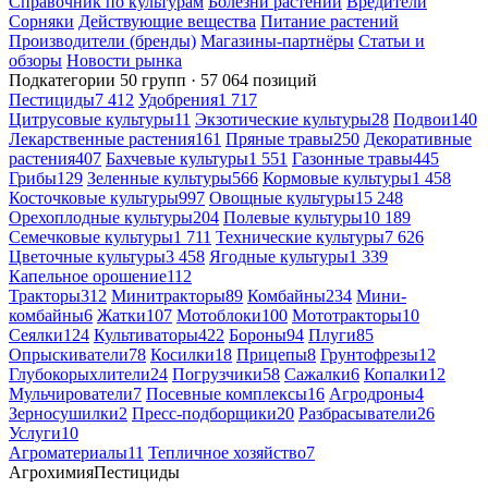
Справочник по культурам
Болезни растений
Вредители
Сорняки
Действующие вещества
Питание растений
Производители (бренды)
Магазины-партнёры
Статьи и
обзоры
Новости рынка
Подкатегории
50 групп · 57 064 позиций
Пестициды
7 412
Удобрения
1 717
Цитрусовые культуры
11
Экзотические культуры
28
Подвои
140
Лекарственные растения
161
Пряные травы
250
Декоративные
растения
407
Бахчевые культуры
1 551
Газонные травы
445
Грибы
129
Зеленные культуры
566
Кормовые культуры
1 458
Косточковые культуры
997
Овощные культуры
15 248
Орехоплодные культуры
204
Полевые культуры
10 189
Семечковые культуры
1 711
Технические культуры
7 626
Цветочные культуры
3 458
Ягодные культуры
1 339
Капельное орошение
112
Тракторы
312
Минитракторы
89
Комбайны
234
Мини-
комбайны
6
Жатки
107
Мотоблоки
100
Мототракторы
10
Сеялки
124
Культиваторы
422
Бороны
94
Плуги
85
Опрыскиватели
78
Косилки
18
Прицепы
8
Грунтофрезы
12
Глубокорыхлители
24
Погрузчики
58
Сажалки
6
Копалки
12
Мульчирователи
7
Посевные комплексы
16
Агродроны
4
Зерносушилки
2
Пресс-подборщики
20
Разбрасыватели
26
Услуги
10
Агроматериалы
11
Тепличное хозяйство
7
Агрохимия
Пестициды