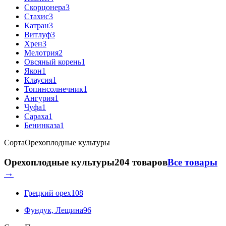
Скорцонера
3
Стахис
3
Катран
3
Витлуф
3
Хрен
3
Мелотрия
2
Овсяный корень
1
Якон
1
Клаусия
1
Топинсолнечник
1
Ангурия
1
Чуфа
1
Сараха
1
Бенинказа
1
Сорта
Орехоплодные культуры
Орехоплодные культуры
204 товаров
Все товары
→
Грецкий орех
108
Фундук, Лещина
96