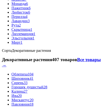
Монарда
6
Пажитник
6
Любисток
6
Перилла
4
Лавандин
3
Рута
2
Скрытница
1
Ляллеманция
1
Эльсгольция
1
Мирт
1
Сорта
Декоративные растения
Декоративные растения
407 товаров
Все товары
→
Облепиха
104
Шиповник
41
Сирень
33
Горошек душистый
28
Калина
27
Ива
20
Мискантус
20
Павловния
18