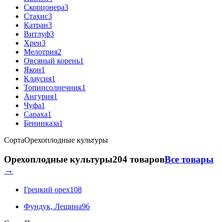
Скорцонера
3
Стахис
3
Катран
3
Витлуф
3
Хрен
3
Мелотрия
2
Овсяный корень
1
Якон
1
Клаусия
1
Топинсолнечник
1
Ангурия
1
Чуфа
1
Сараха
1
Бенинказа
1
Сорта
Орехоплодные культуры
Орехоплодные культуры
204 товаров
Все товары
→
Грецкий орех
108
Фундук, Лещина
96