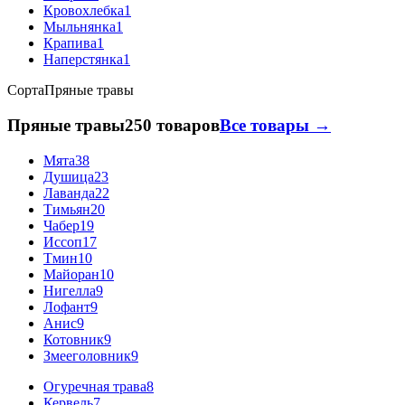
Кровохлебка
1
Мыльнянка
1
Крапива
1
Наперстянка
1
Сорта
Пряные травы
Пряные травы
250 товаров
Все товары →
Мята
38
Душица
23
Лаванда
22
Тимьян
20
Чабер
19
Иссоп
17
Тмин
10
Майоран
10
Нигелла
9
Лофант
9
Анис
9
Котовник
9
Змееголовник
9
Огуречная трава
8
Кервель
7