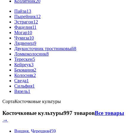
Козлятник
20
Пайза
13
Пырейник
12
Эстрагон
12
Фацелия
11
Могар
10
Чумиза
10
Лядвенец
9
Двукисточник тростниковый
8
Ломкоколосник
8
Терескен
5
Кейреук
3
Бекмания
2
Колосняк
2
Сведа
1
Сильфия
1
Вязель
1
Сорта
Косточковые культуры
Косточковые культуры
997 товаров
Все товары
→
Вишня, Черешня
459