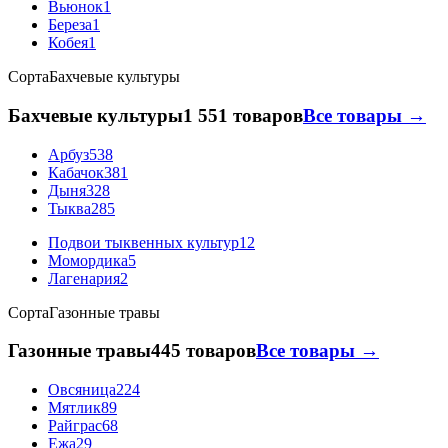
Вьюнок
1
Береза
1
Кобея
1
Сорта
Бахчевые культуры
Бахчевые культуры
1 551 товаров
Все товары →
Арбуз
538
Кабачок
381
Дыня
328
Тыква
285
Подвои тыквенных культур
12
Момордика
5
Лагенария
2
Сорта
Газонные травы
Газонные травы
445 товаров
Все товары →
Овсяница
224
Мятлик
89
Райграс
68
Ежа
29