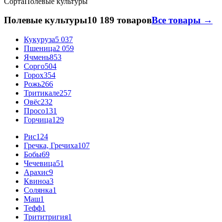
Сорта
Полевые культуры
Полевые культуры
10 189 товаров
Все товары →
Кукуруза
5 037
Пшеница
2 059
Ячмень
853
Сорго
504
Горох
354
Рожь
266
Тритикале
257
Овёс
232
Просо
131
Горчица
129
Рис
124
Гречка, Гречиха
107
Бобы
69
Чечевица
51
Арахис
9
Квиноа
3
Солянка
1
Маш
1
Тефф
1
Трититригия
1