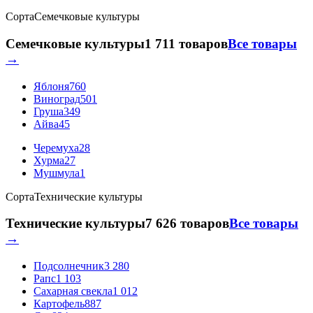
Сорта
Семечковые культуры
Семечковые культуры
1 711 товаров
Все товары
→
Яблоня
760
Виноград
501
Груша
349
Айва
45
Черемуха
28
Хурма
27
Мушмула
1
Сорта
Технические культуры
Технические культуры
7 626 товаров
Все товары
→
Подсолнечник
3 280
Рапс
1 103
Сахарная свекла
1 012
Картофель
887