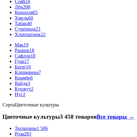
Соя
824
Лён
208
Конопля
65
Хмель
60
Табак
40
Сурепица
23
Хлопчатник
22
Мак
19
Рыжик
18
Сафлор
18
Гуар
17
Батат
10
Клещевина
7
Крамбе
6
Вайда
3
Кунжут
2
Нуг
2
Сорта
Цветочные культуры
Цветочные культуры
3 458 товаров
Все товары →
Тюльпаны
1 506
Роза
283