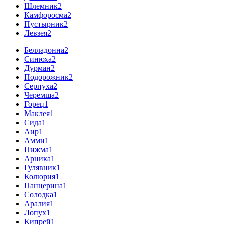
Шлемник
2
Камфоросма
2
Пустырник
2
Левзея
2
Белладонна
2
Синюха
2
Дурман
2
Подорожник
2
Серпуха
2
Черемша
2
Горец
1
Маклея
1
Сида
1
Аир
1
Амми
1
Пижма
1
Арника
1
Гулявник
1
Колюрия
1
Панцерина
1
Солодка
1
Аралия
1
Лопух
1
Кипрей
1