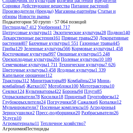
Справочник по культурам
Болезни растений
Вредители
Сорняки
Действующие вещества
Питание растений
Производители (бренды)
Магазины-партнёры
Статьи и
обзоры
Новости рынка
Подкатегории
50 групп · 57 064 позиций
Пестициды
7 412
Удобрения
1 717
Цитрусовые культуры
11
Экзотические культуры
28
Подвои
140
Лекарственные растения
161
Пряные травы
250
Декоративные
растения
407
Бахчевые культуры
1 551
Газонные травы
445
Грибы
129
Зеленные культуры
566
Кормовые культуры
1 458
Косточковые культуры
997
Овощные культуры
15 248
Орехоплодные культуры
204
Полевые культуры
10 189
Семечковые культуры
1 711
Технические культуры
7 626
Цветочные культуры
3 458
Ягодные культуры
1 339
Капельное орошение
112
Тракторы
312
Минитракторы
89
Комбайны
234
Мини-
комбайны
6
Жатки
107
Мотоблоки
100
Мототракторы
10
Сеялки
124
Культиваторы
422
Бороны
94
Плуги
85
Опрыскиватели
78
Косилки
18
Прицепы
8
Грунтофрезы
12
Глубокорыхлители
24
Погрузчики
58
Сажалки
6
Копалки
12
Мульчирователи
7
Посевные комплексы
16
Агродроны
4
Зерносушилки
2
Пресс-подборщики
20
Разбрасыватели
26
Услуги
10
Агроматериалы
11
Тепличное хозяйство
7
Агрохимия
Пестициды