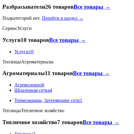
Разбрасыватели
26 товаров
Все товары →
Подкатегорий нет.
Перейти в раздел →
Сервис
Услуги
Услуги
10 товаров
Все товары →
Услуги
10
Теплицы
Агроматериалы
Агроматериалы
11 товаров
Все товары →
Агроволокно
6
Шпалерная сетка
4
Термоэкраны, Затеняющие сети
1
Теплицы
Тепличное хозяйство
Тепличное хозяйство
7 товаров
Все товары →
Теплицы
7