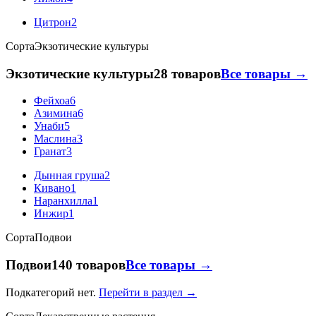
Цитрон
2
Сорта
Экзотические культуры
Экзотические культуры
28 товаров
Все товары →
Фейхоа
6
Азимина
6
Унаби
5
Маслина
3
Гранат
3
Дынная груша
2
Кивано
1
Наранхилла
1
Инжир
1
Сорта
Подвои
Подвои
140 товаров
Все товары →
Подкатегорий нет.
Перейти в раздел →