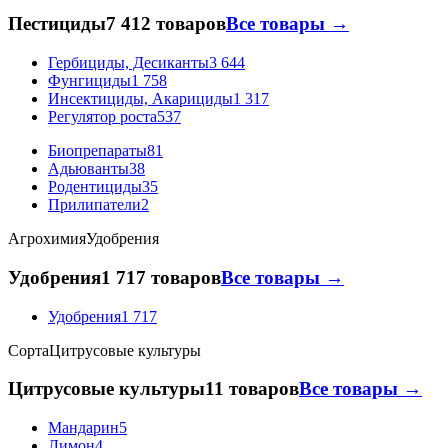
Пестициды
7 412 товаров
Все товары →
Гербициды, Десиканты
3 644
Фунгициды
1 758
Инсектициды, Акарициды
1 317
Регулятор роста
537
Биопрепараты
81
Адьюванты
38
Родентициды
35
Прилипатели
2
Агрохимия
Удобрения
Удобрения
1 717 товаров
Все товары →
Удобрения
1 717
Сорта
Цитрусовые культуры
Цитрусовые культуры
11 товаров
Все товары →
Мандарин
5
Лимон
4