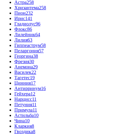
Астра
258
Хризантема
258
Пион
232
Ирис
141
Гладиолус
96
Флокс
86
Лилейник
64
Лилия
63
Гиппеаструм
58
Пеларгония
57
Георгина
38
Фрезия
30
Анемона
29
Василек
22
Тагетес
19
Цинния
17
Антирринум
16
Гейхера
12
Нарцисс
11
Петуния
11
Примула
11
Астильба
10
Чина
10
Кларкия
8
Гвоздика
8