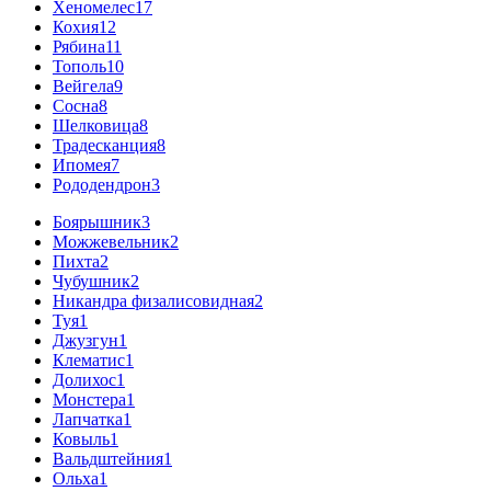
Хеномелес
17
Кохия
12
Рябина
11
Тополь
10
Вейгела
9
Сосна
8
Шелковица
8
Традесканция
8
Ипомея
7
Рододендрон
3
Боярышник
3
Можжевельник
2
Пихта
2
Чубушник
2
Никандра физалисовидная
2
Туя
1
Джузгун
1
Клематис
1
Долихос
1
Монстера
1
Лапчатка
1
Ковыль
1
Вальдштейния
1
Ольха
1