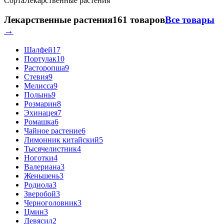
Сорта
Лекарственные растения
Лекарственные растения
161 товаров
Все товары
→
Шалфей
17
Портулак
10
Расторопша
9
Стевия
9
Мелисса
9
Полынь
9
Розмарин
8
Эхинацея
7
Ромашка
6
Чайное растение
6
Лимонник китайский
5
Тысячелистник
4
Ноготки
4
Валериана
3
Женьшень
3
Родиола
3
Зверобой
3
Черноголовник
3
Цмин
3
Девясил
2