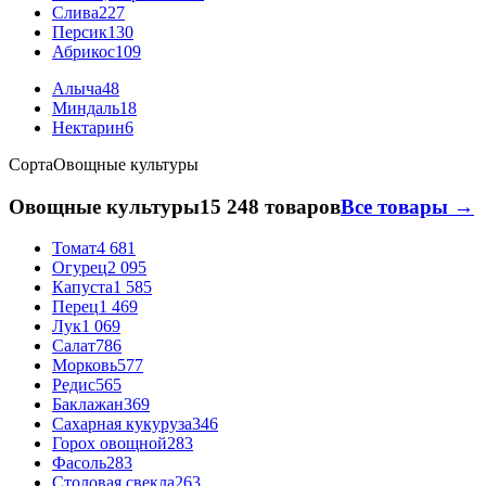
Слива
227
Персик
130
Абрикос
109
Алыча
48
Миндаль
18
Нектарин
6
Сорта
Овощные культуры
Овощные культуры
15 248 товаров
Все товары →
Томат
4 681
Огурец
2 095
Капуста
1 585
Перец
1 469
Лук
1 069
Салат
786
Морковь
577
Редис
565
Баклажан
369
Сахарная кукуруза
346
Горох овощной
283
Фасоль
283
Столовая свекла
263