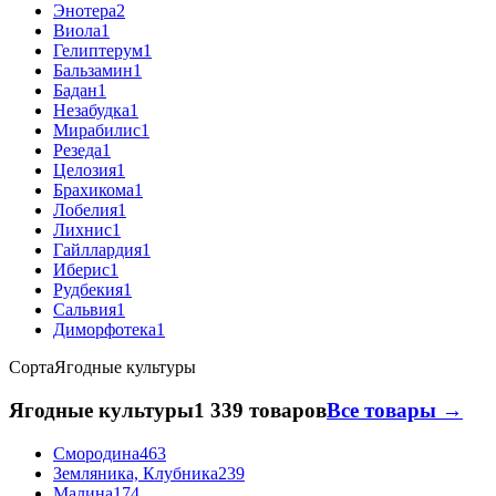
Энотера
2
Виола
1
Гелиптерум
1
Бальзамин
1
Бадан
1
Незабудка
1
Мирабилис
1
Резеда
1
Целозия
1
Брахикома
1
Лобелия
1
Лихнис
1
Гайллардия
1
Иберис
1
Рудбекия
1
Сальвия
1
Диморфотека
1
Сорта
Ягодные культуры
Ягодные культуры
1 339 товаров
Все товары →
Смородина
463
Земляника, Клубника
239
Малина
174