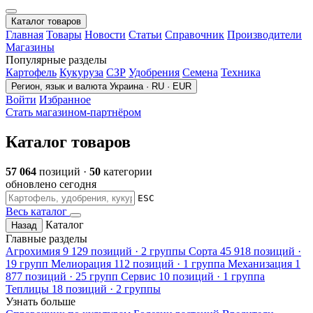
Каталог товаров
Главная
Товары
Новости
Статьи
Справочник
Производители
Магазины
Популярные разделы
Картофель
Кукуруза
СЗР
Удобрения
Семена
Техника
Регион, язык и валюта
Украина · RU · EUR
Войти
Избранное
Стать магазином-партнёром
Каталог товаров
57 064
позиций ·
50
категории
обновлено сегодня
ESC
Весь каталог
Каталог
Назад
Главные разделы
Агрохимия
9 129 позиций · 2 группы
Сорта
45 918 позиций ·
19 групп
Мелиорация
112 позиций · 1 группа
Механизация
1
877 позиций · 25 групп
Сервис
10 позиций · 1 группа
Теплицы
18 позиций · 2 группы
Узнать больше