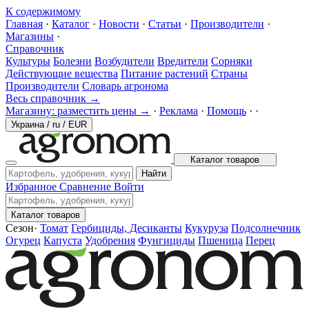
К содержимому
Главная
·
Каталог
·
Новости
·
Статьи
·
Производители
·
Магазины
·
Справочник
Культуры
Болезни
Возбудители
Вредители
Сорняки
Действующие вещества
Питание растений
Страны
Производители
Словарь агронома
Весь справочник →
Магазину: разместить цены →
·
Реклама
·
Помощь
·
·
Украина
/
ru
/
EUR
Каталог товаров
Найти
Избранное
Сравнение
Войти
Каталог товаров
Сезон
·
Томат
Гербициды, Десиканты
Кукуруза
Подсолнечник
Огурец
Капуста
Удобрения
Фунгициды
Пшеница
Перец