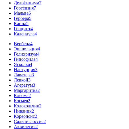
Дельфиниум
7
Гортензия
7
Мальва
6
Гербера
5
Канна
5
Гиацинт
4
Календула
4
Вербена
4
Эшшольция
4
Гелихризум
4
Гипсофила
4
Ясколка
4
Настурция
3
Лаватера
3
Левкой
3
Агератум
3
Маргаритка
2
Клеома
2
Космея
2
Колокольчик
2
Нивяник
2
Кореопсис
2
Сальпиглоссис
2
Аквилегия
2