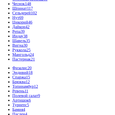
Чеснок
148
Шпинат
117
Сельдерей
102
Нут
69
Цикорий
46
Дайкон
42
Репа
39
Индау
38
Щавель
35
Вигна
30
Руккола
25
Мангольд
24
Пастернак
21
Физалис
20
Эндивий
18
Спаржа
15
Брюква
12
Топинамбур
12
Ревень
11
Полевой салат
9
Артишок
6
Турнепс
5
Бамия
4
Паслен
4