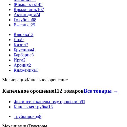
Жимолость
145
Крыжовник
107
Актинидия
74
Голубика
68
Ежевика
29
Клюква
12
Лох
9
Кизил
7
Брусника
4
Барбарис
3
Ирга
2
Арония
2
Княженика
1
Мелиорация
Капельное орошение
Капельное орошение
112 товаров
Все товары →
Фитинги к капельному орошению
91
Капельная трубка
13
Трубопровод
8
Механизация
Тракторы