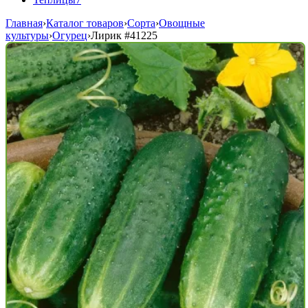
Главная
›
Каталог товаров
›
Сорта
›
Овощные
культуры
›
Огурец
›
Лирик
#41225