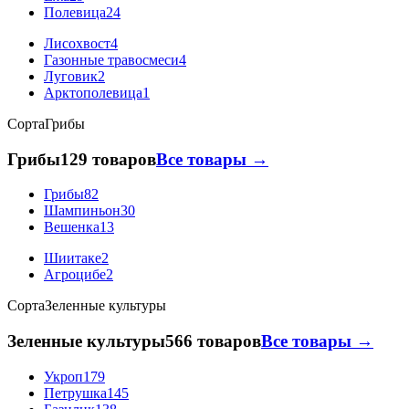
Полевица
24
Лисохвост
4
Газонные травосмеси
4
Луговик
2
Арктополевица
1
Сорта
Грибы
Грибы
129 товаров
Все товары →
Грибы
82
Шампиньон
30
Вешенка
13
Шиитаке
2
Агроцибе
2
Сорта
Зеленные культуры
Зеленные культуры
566 товаров
Все товары →
Укроп
179
Петрушка
145