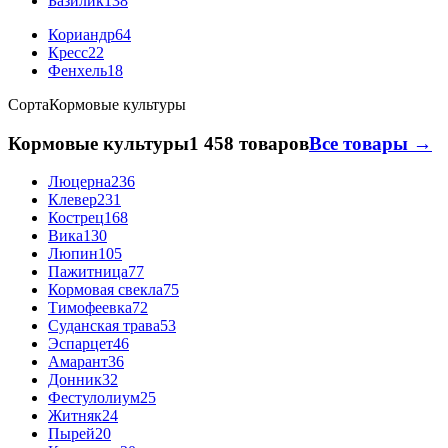
Базилик
138
Кориандр
64
Кресс
22
Фенхель
18
Сорта
Кормовые культуры
Кормовые культуры
1 458 товаров
Все товары →
Люцерна
236
Клевер
231
Кострец
168
Вика
130
Люпин
105
Пажитница
77
Кормовая свекла
75
Тимофеевка
72
Суданская трава
53
Эспарцет
46
Амарант
36
Донник
32
Фестулолиум
25
Житняк
24
Пырей
20