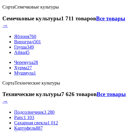
Сорта
Семечковые культуры
Семечковые культуры
1 711 товаров
Все товары
→
Яблоня
760
Виноград
501
Груша
349
Айва
45
Черемуха
28
Хурма
27
Мушмула
1
Сорта
Технические культуры
Технические культуры
7 626 товаров
Все товары
→
Подсолнечник
3 280
Рапс
1 103
Сахарная свекла
1 012
Картофель
887