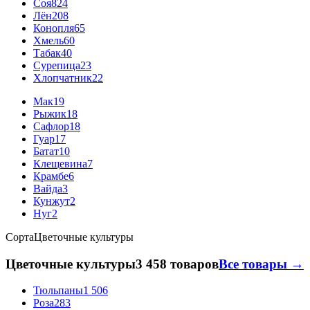
Соя
824
Лён
208
Конопля
65
Хмель
60
Табак
40
Сурепица
23
Хлопчатник
22
Мак
19
Рыжик
18
Сафлор
18
Гуар
17
Батат
10
Клещевина
7
Крамбе
6
Вайда
3
Кунжут
2
Нуг
2
Сорта
Цветочные культуры
Цветочные культуры
3 458 товаров
Все товары →
Тюльпаны
1 506
Роза
283