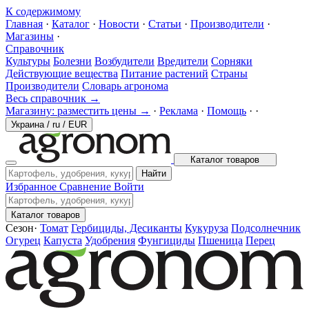
К содержимому
Главная
·
Каталог
·
Новости
·
Статьи
·
Производители
·
Магазины
·
Справочник
Культуры
Болезни
Возбудители
Вредители
Сорняки
Действующие вещества
Питание растений
Страны
Производители
Словарь агронома
Весь справочник →
Магазину: разместить цены →
·
Реклама
·
Помощь
·
·
Украина
/
ru
/
EUR
Каталог товаров
Найти
Избранное
Сравнение
Войти
Каталог товаров
Сезон
·
Томат
Гербициды, Десиканты
Кукуруза
Подсолнечник
Огурец
Капуста
Удобрения
Фунгициды
Пшеница
Перец