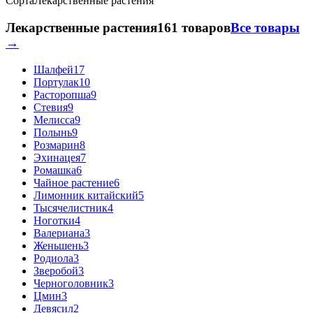
Сорта
Лекарственные растения
Лекарственные растения
161 товаров
Все товары
→
Шалфей
17
Портулак
10
Расторопша
9
Стевия
9
Мелисса
9
Полынь
9
Розмарин
8
Эхинацея
7
Ромашка
6
Чайное растение
6
Лимонник китайский
5
Тысячелистник
4
Ноготки
4
Валериана
3
Женьшень
3
Родиола
3
Зверобой
3
Черноголовник
3
Цмин
3
Девясил
2