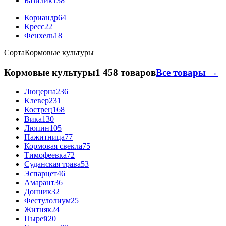
Базилик
138
Кориандр
64
Кресс
22
Фенхель
18
Сорта
Кормовые культуры
Кормовые культуры
1 458 товаров
Все товары →
Люцерна
236
Клевер
231
Кострец
168
Вика
130
Люпин
105
Пажитница
77
Кормовая свекла
75
Тимофеевка
72
Суданская трава
53
Эспарцет
46
Амарант
36
Донник
32
Фестулолиум
25
Житняк
24
Пырей
20