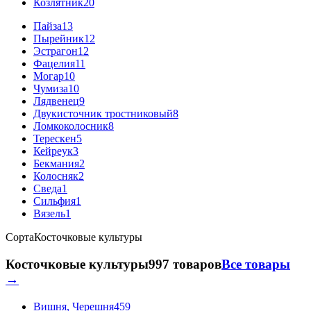
Козлятник
20
Пайза
13
Пырейник
12
Эстрагон
12
Фацелия
11
Могар
10
Чумиза
10
Лядвенец
9
Двукисточник тростниковый
8
Ломкоколосник
8
Терескен
5
Кейреук
3
Бекмания
2
Колосняк
2
Сведа
1
Сильфия
1
Вязель
1
Сорта
Косточковые культуры
Косточковые культуры
997 товаров
Все товары
→
Вишня, Черешня
459