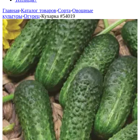
Главная
›
Каталог товаров
›
Сорта
›
Овощные
культуры
›
Огурец
›
Кухарка
#54019