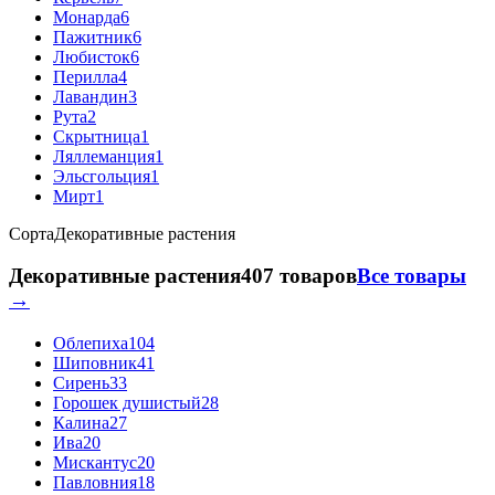
Монарда
6
Пажитник
6
Любисток
6
Перилла
4
Лавандин
3
Рута
2
Скрытница
1
Ляллеманция
1
Эльсгольция
1
Мирт
1
Сорта
Декоративные растения
Декоративные растения
407 товаров
Все товары
→
Облепиха
104
Шиповник
41
Сирень
33
Горошек душистый
28
Калина
27
Ива
20
Мискантус
20
Павловния
18