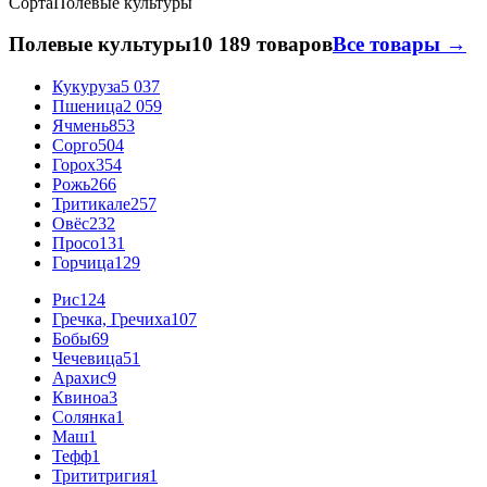
Сорта
Полевые культуры
Полевые культуры
10 189 товаров
Все товары →
Кукуруза
5 037
Пшеница
2 059
Ячмень
853
Сорго
504
Горох
354
Рожь
266
Тритикале
257
Овёс
232
Просо
131
Горчица
129
Рис
124
Гречка, Гречиха
107
Бобы
69
Чечевица
51
Арахис
9
Квиноа
3
Солянка
1
Маш
1
Тефф
1
Трититригия
1