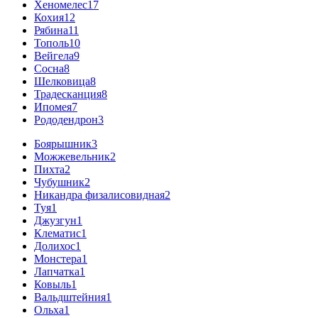
Хеномелес
17
Кохия
12
Рябина
11
Тополь
10
Вейгела
9
Сосна
8
Шелковица
8
Традесканция
8
Ипомея
7
Рододендрон
3
Боярышник
3
Можжевельник
2
Пихта
2
Чубушник
2
Никандра физалисовидная
2
Туя
1
Джузгун
1
Клематис
1
Долихос
1
Монстера
1
Лапчатка
1
Ковыль
1
Вальдштейния
1
Ольха
1