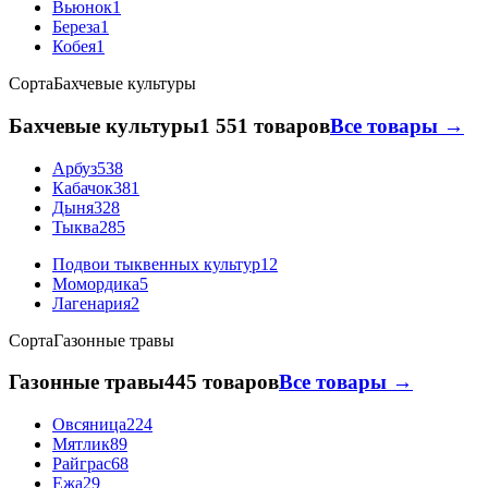
Вьюнок
1
Береза
1
Кобея
1
Сорта
Бахчевые культуры
Бахчевые культуры
1 551 товаров
Все товары →
Арбуз
538
Кабачок
381
Дыня
328
Тыква
285
Подвои тыквенных культур
12
Момордика
5
Лагенария
2
Сорта
Газонные травы
Газонные травы
445 товаров
Все товары →
Овсяница
224
Мятлик
89
Райграс
68
Ежа
29