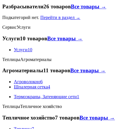
Разбрасыватели
26 товаров
Все товары →
Подкатегорий нет.
Перейти в раздел →
Сервис
Услуги
Услуги
10 товаров
Все товары →
Услуги
10
Теплицы
Агроматериалы
Агроматериалы
11 товаров
Все товары →
Агроволокно
6
Шпалерная сетка
4
Термоэкраны, Затеняющие сети
1
Теплицы
Тепличное хозяйство
Тепличное хозяйство
7 товаров
Все товары →
Теплицы
7