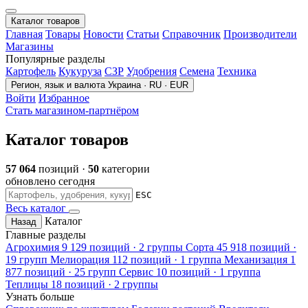
Каталог товаров
Главная
Товары
Новости
Статьи
Справочник
Производители
Магазины
Популярные разделы
Картофель
Кукуруза
СЗР
Удобрения
Семена
Техника
Регион, язык и валюта
Украина · RU · EUR
Войти
Избранное
Стать магазином-партнёром
Каталог товаров
57 064
позиций ·
50
категории
обновлено сегодня
ESC
Весь каталог
Каталог
Назад
Главные разделы
Агрохимия
9 129 позиций · 2 группы
Сорта
45 918 позиций ·
19 групп
Мелиорация
112 позиций · 1 группа
Механизация
1
877 позиций · 25 групп
Сервис
10 позиций · 1 группа
Теплицы
18 позиций · 2 группы
Узнать больше