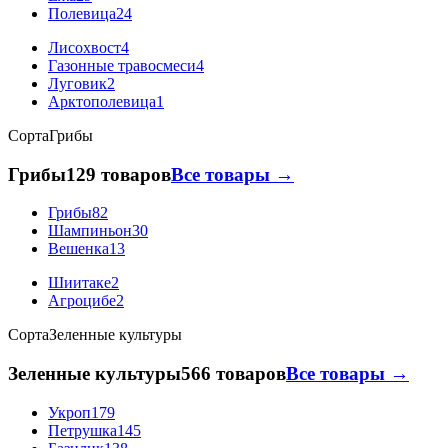
Полевица
24
Лисохвост
4
Газонные травосмеси
4
Луговик
2
Арктополевица
1
Сорта
Грибы
Грибы
129 товаров
Все товары →
Грибы
82
Шампиньон
30
Вешенка
13
Шиитаке
2
Агроцибе
2
Сорта
Зеленные культуры
Зеленные культуры
566 товаров
Все товары →
Укроп
179
Петрушка
145