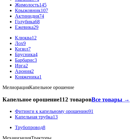
Жимолость
145
Крыжовник
107
Актинидия
74
Голубика
68
Ежевика
29
Клюква
12
Лох
9
Кизил
7
Брусника
4
Барбарис
3
Ирга
2
Арония
2
Княженика
1
Мелиорация
Капельное орошение
Капельное орошение
112 товаров
Все товары →
Фитинги к капельному орошению
91
Капельная трубка
13
Трубопровод
8
Механизация
Тракторы