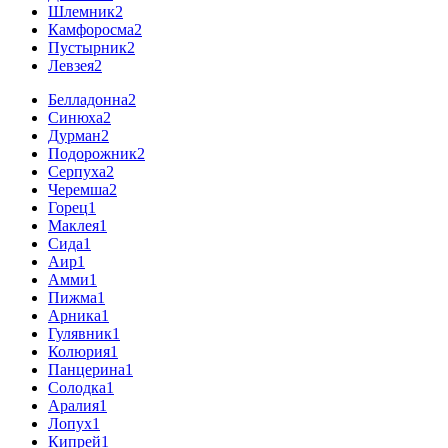
Шлемник
2
Камфоросма
2
Пустырник
2
Левзея
2
Белладонна
2
Синюха
2
Дурман
2
Подорожник
2
Серпуха
2
Черемша
2
Горец
1
Маклея
1
Сида
1
Аир
1
Амми
1
Пижма
1
Арника
1
Гулявник
1
Колюрия
1
Панцерина
1
Солодка
1
Аралия
1
Лопух
1
Кипрей
1