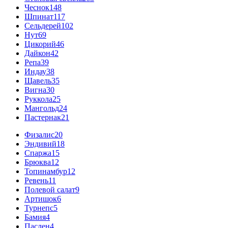
Чеснок
148
Шпинат
117
Сельдерей
102
Нут
69
Цикорий
46
Дайкон
42
Репа
39
Индау
38
Щавель
35
Вигна
30
Руккола
25
Мангольд
24
Пастернак
21
Физалис
20
Эндивий
18
Спаржа
15
Брюква
12
Топинамбур
12
Ревень
11
Полевой салат
9
Артишок
6
Турнепс
5
Бамия
4
Паслен
4