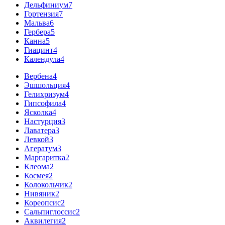
Дельфиниум
7
Гортензия
7
Мальва
6
Гербера
5
Канна
5
Гиацинт
4
Календула
4
Вербена
4
Эшшольция
4
Гелихризум
4
Гипсофила
4
Ясколка
4
Настурция
3
Лаватера
3
Левкой
3
Агератум
3
Маргаритка
2
Клеома
2
Космея
2
Колокольчик
2
Нивяник
2
Кореопсис
2
Сальпиглоссис
2
Аквилегия
2