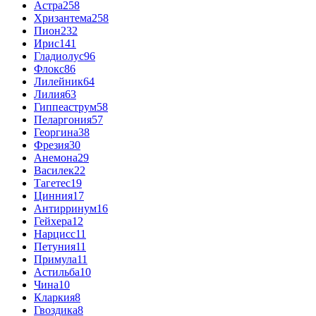
Астра
258
Хризантема
258
Пион
232
Ирис
141
Гладиолус
96
Флокс
86
Лилейник
64
Лилия
63
Гиппеаструм
58
Пеларгония
57
Георгина
38
Фрезия
30
Анемона
29
Василек
22
Тагетес
19
Цинния
17
Антирринум
16
Гейхера
12
Нарцисс
11
Петуния
11
Примула
11
Астильба
10
Чина
10
Кларкия
8
Гвоздика
8