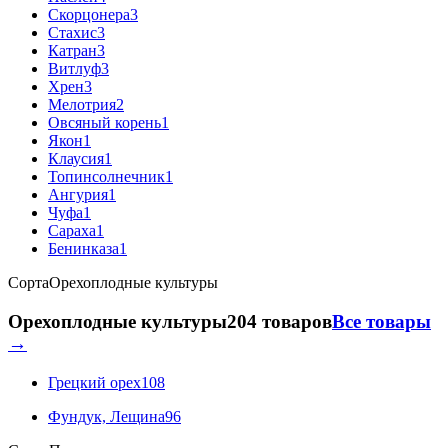
Скорцонера
3
Стахис
3
Катран
3
Витлуф
3
Хрен
3
Мелотрия
2
Овсяный корень
1
Якон
1
Клаусия
1
Топинсолнечник
1
Ангурия
1
Чуфа
1
Сараха
1
Бенинказа
1
Сорта
Орехоплодные культуры
Орехоплодные культуры
204 товаров
Все товары
→
Грецкий орех
108
Фундук, Лещина
96