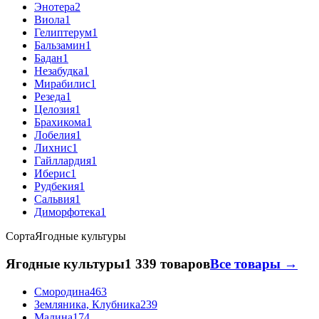
Энотера
2
Виола
1
Гелиптерум
1
Бальзамин
1
Бадан
1
Незабудка
1
Мирабилис
1
Резеда
1
Целозия
1
Брахикома
1
Лобелия
1
Лихнис
1
Гайллардия
1
Иберис
1
Рудбекия
1
Сальвия
1
Диморфотека
1
Сорта
Ягодные культуры
Ягодные культуры
1 339 товаров
Все товары →
Смородина
463
Земляника, Клубника
239
Малина
174