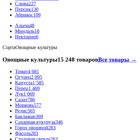
Слива
227
Персик
130
Абрикос
109
Алыча
48
Миндаль
18
Нектарин
6
Сорта
Овощные культуры
Овощные культуры
15 248 товаров
Все товары →
Томат
4 681
Огурец
2 095
Капуста
1 585
Перец
1 469
Лук
1 069
Салат
786
Морковь
577
Редис
565
Баклажан
369
Сахарная кукуруза
346
Горох овощной
283
Фасоль
283
Столовая свекла
263