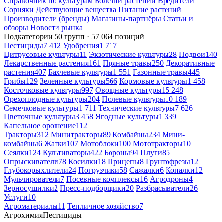
Справочник по культурам
Болезни растений
Вредители
Сорняки
Действующие вещества
Питание растений
Производители (бренды)
Магазины-партнёры
Статьи и
обзоры
Новости рынка
Подкатегории
50 групп · 57 064 позиций
Пестициды
7 412
Удобрения
1 717
Цитрусовые культуры
11
Экзотические культуры
28
Подвои
140
Лекарственные растения
161
Пряные травы
250
Декоративные
растения
407
Бахчевые культуры
1 551
Газонные травы
445
Грибы
129
Зеленные культуры
566
Кормовые культуры
1 458
Косточковые культуры
997
Овощные культуры
15 248
Орехоплодные культуры
204
Полевые культуры
10 189
Семечковые культуры
1 711
Технические культуры
7 626
Цветочные культуры
3 458
Ягодные культуры
1 339
Капельное орошение
112
Тракторы
312
Минитракторы
89
Комбайны
234
Мини-
комбайны
6
Жатки
107
Мотоблоки
100
Мототракторы
10
Сеялки
124
Культиваторы
422
Бороны
94
Плуги
85
Опрыскиватели
78
Косилки
18
Прицепы
8
Грунтофрезы
12
Глубокорыхлители
24
Погрузчики
58
Сажалки
6
Копалки
12
Мульчирователи
7
Посевные комплексы
16
Агродроны
4
Зерносушилки
2
Пресс-подборщики
20
Разбрасыватели
26
Услуги
10
Агроматериалы
11
Тепличное хозяйство
7
Агрохимия
Пестициды