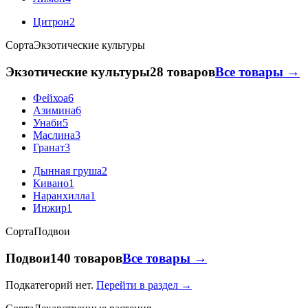
Цитрон
2
Сорта
Экзотические культуры
Экзотические культуры
28 товаров
Все товары →
Фейхоа
6
Азимина
6
Унаби
5
Маслина
3
Гранат
3
Дынная груша
2
Кивано
1
Наранхилла
1
Инжир
1
Сорта
Подвои
Подвои
140 товаров
Все товары →
Подкатегорий нет.
Перейти в раздел →