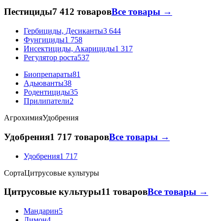
Пестициды
7 412 товаров
Все товары →
Гербициды, Десиканты
3 644
Фунгициды
1 758
Инсектициды, Акарициды
1 317
Регулятор роста
537
Биопрепараты
81
Адьюванты
38
Родентициды
35
Прилипатели
2
Агрохимия
Удобрения
Удобрения
1 717 товаров
Все товары →
Удобрения
1 717
Сорта
Цитрусовые культуры
Цитрусовые культуры
11 товаров
Все товары →
Мандарин
5
Лимон
4