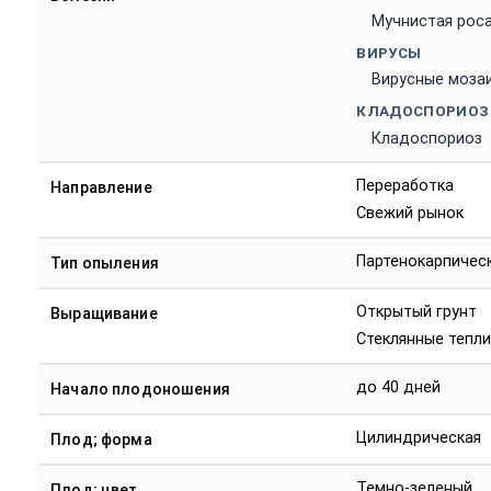
Мучнистая рос
ВИРУСЫ
Вирусные моза
КЛАДОСПОРИОЗ
Кладоспориоз
Переработка
Направление
Свежий рынок
Партенокарпичес
Тип опыления
Открытый грунт
Выращивание
Стеклянные тепл
до 40 дней
Начало плодоношения
Цилиндрическая
Плод; форма
Темно-зеленый
Плод; цвет