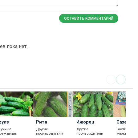
ОСТАВИТЬ КОММЕНТАРИЙ
в пока нет.
руиз
Рита
Ижорец
Сахер
аучные
Другие
Другие
Gavrish, На
чреждения
производители
производители
учреждения