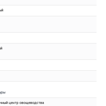
ый
ый
уры
чный центр овощеводства