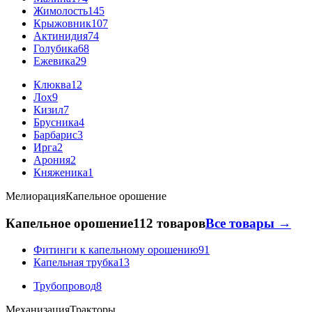
Жимолость
145
Крыжовник
107
Актинидия
74
Голубика
68
Ежевика
29
Клюква
12
Лох
9
Кизил
7
Брусника
4
Барбарис
3
Ирга
2
Арония
2
Княженика
1
Мелиорация
Капельное орошение
Капельное орошение
112 товаров
Все товары →
Фитинги к капельному орошению
91
Капельная трубка
13
Трубопровод
8
Механизация
Тракторы