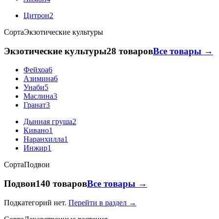
Цитрон
2
Сорта
Экзотические культуры
Экзотические культуры
28 товаров
Все товары →
Фейхоа
6
Азимина
6
Унаби
5
Маслина
3
Гранат
3
Дынная груша
2
Кивано
1
Наранхилла
1
Инжир
1
Сорта
Подвои
Подвои
140 товаров
Все товары →
Подкатегорий нет.
Перейти в раздел →