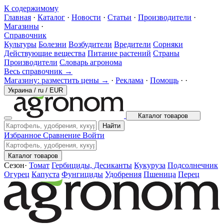
К содержимому
Главная
·
Каталог
·
Новости
·
Статьи
·
Производители
·
Магазины
·
Справочник
Культуры
Болезни
Возбудители
Вредители
Сорняки
Действующие вещества
Питание растений
Страны
Производители
Словарь агронома
Весь справочник →
Магазину: разместить цены →
·
Реклама
·
Помощь
·
·
Украина
/
ru
/
EUR
Каталог товаров
Найти
Избранное
Сравнение
Войти
Каталог товаров
Сезон
·
Томат
Гербициды, Десиканты
Кукуруза
Подсолнечник
Огурец
Капуста
Фунгициды
Удобрения
Пшеница
Перец