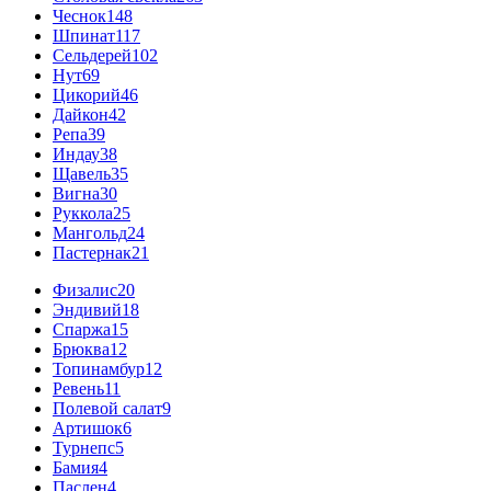
Чеснок
148
Шпинат
117
Сельдерей
102
Нут
69
Цикорий
46
Дайкон
42
Репа
39
Индау
38
Щавель
35
Вигна
30
Руккола
25
Мангольд
24
Пастернак
21
Физалис
20
Эндивий
18
Спаржа
15
Брюква
12
Топинамбур
12
Ревень
11
Полевой салат
9
Артишок
6
Турнепс
5
Бамия
4
Паслен
4