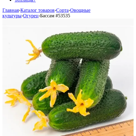
Главная
›
Каталог товаров
›
Сорта
›
Овощные
культуры
›
Огурец
›
Бассам
#53535