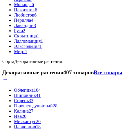
Монарда
6
Пажитник
6
Любисток
6
Перилла
4
Лавандин
3
Рута
2
Скрытница
1
Ляллеманция
1
Эльсгольция
1
Мирт
1
Сорта
Декоративные растения
Декоративные растения
407 товаров
Все товары
→
Облепиха
104
Шиповник
41
Сирень
33
Горошек душистый
28
Калина
27
Ива
20
Мискантус
20
Павловния
18