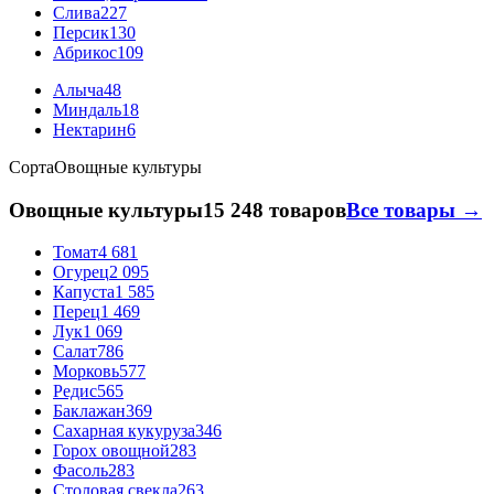
Слива
227
Персик
130
Абрикос
109
Алыча
48
Миндаль
18
Нектарин
6
Сорта
Овощные культуры
Овощные культуры
15 248 товаров
Все товары →
Томат
4 681
Огурец
2 095
Капуста
1 585
Перец
1 469
Лук
1 069
Салат
786
Морковь
577
Редис
565
Баклажан
369
Сахарная кукуруза
346
Горох овощной
283
Фасоль
283
Столовая свекла
263