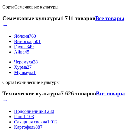
Сорта
Семечковые культуры
Семечковые культуры
1 711 товаров
Все товары
→
Яблоня
760
Виноград
501
Груша
349
Айва
45
Черемуха
28
Хурма
27
Мушмула
1
Сорта
Технические культуры
Технические культуры
7 626 товаров
Все товары
→
Подсолнечник
3 280
Рапс
1 103
Сахарная свекла
1 012
Картофель
887