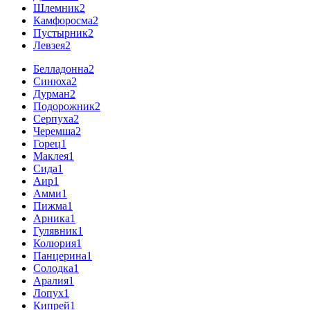
Шлемник
2
Камфоросма
2
Пустырник
2
Левзея
2
Белладонна
2
Синюха
2
Дурман
2
Подорожник
2
Серпуха
2
Черемша
2
Горец
1
Маклея
1
Сида
1
Аир
1
Амми
1
Пижма
1
Арника
1
Гулявник
1
Колюрия
1
Панцерина
1
Солодка
1
Аралия
1
Лопух
1
Кипрей
1