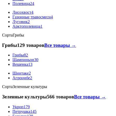
Полевица
24
Лисохвост
4
Газонные травосмеси
4
Луговик
2
Арктополевица
1
Сорта
Грибы
Грибы
129 товаров
Все товары →
Грибы
82
Шампиньон
30
Вешенка
13
Шиитаке
2
Агроцибе
2
Сорта
Зеленные культуры
Зеленные культуры
566 товаров
Все товары →
Укроп
179
Петрушка
145