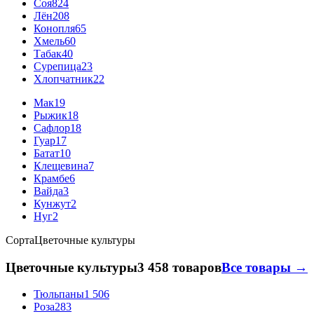
Соя
824
Лён
208
Конопля
65
Хмель
60
Табак
40
Сурепица
23
Хлопчатник
22
Мак
19
Рыжик
18
Сафлор
18
Гуар
17
Батат
10
Клещевина
7
Крамбе
6
Вайда
3
Кунжут
2
Нуг
2
Сорта
Цветочные культуры
Цветочные культуры
3 458 товаров
Все товары →
Тюльпаны
1 506
Роза
283