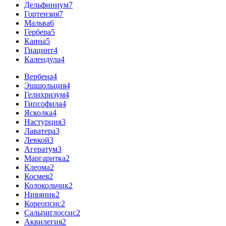
Дельфиниум
7
Гортензия
7
Мальва
6
Гербера
5
Канна
5
Гиацинт
4
Календула
4
Вербена
4
Эшшольция
4
Гелихризум
4
Гипсофила
4
Ясколка
4
Настурция
3
Лаватера
3
Левкой
3
Агератум
3
Маргаритка
2
Клеома
2
Космея
2
Колокольчик
2
Нивяник
2
Кореопсис
2
Сальпиглоссис
2
Аквилегия
2