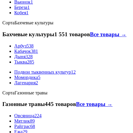
Вьюнок
1
Береза
1
Кобея
1
Сорта
Бахчевые культуры
Бахчевые культуры
1 551 товаров
Все товары →
Арбуз
538
Кабачок
381
Дыня
328
Тыква
285
Подвои тыквенных культур
12
Момордика
5
Лагенария
2
Сорта
Газонные травы
Газонные травы
445 товаров
Все товары →
Овсяница
224
Мятлик
89
Райграс
68
Ежа
29