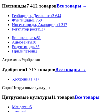
Пестициды
7 412 товаров
Все товары →
Гербициды, Десиканты
3 644
Фунгициды
1 758
Инсектициды, Акарициды
1 317
Регулятор роста
537
Биопрепараты
81
Адьюванты
38
Родентициды
35
Прилипатели
2
Агрохимия
Удобрения
Удобрения
1 717 товаров
Все товары →
Удобрения
1 717
Сорта
Цитрусовые культуры
Цитрусовые культуры
11 товаров
Все товары →
Мандарин
5
Лимон
4