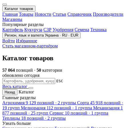
Каталог товаров
Главная
Товары
Новости
Статьи
Справочник
Производители
Магазины
Популярные разделы
Картофель
Кукуруза
СЗР
Удобрения
Семена
Техника
Регион, язык и валюта
Украина · RU · EUR
Войти
Избранное
Стать магазином-партнёром
Каталог товаров
57 064
позиций ·
50
категории
обновлено сегодня
ESC
Весь каталог
Каталог
Назад
Главные разделы
Агрохимия
9 129 позиций · 2 группы
Сорта
45 918 позиций ·
19 групп
Мелиорация
112 позиций · 1 группа
Механизация
1
877 позиций · 25 групп
Сервис
10 позиций · 1 группа
Теплицы
18 позиций · 2 группы
Узнать больше