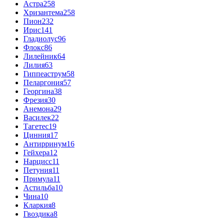
Астра
258
Хризантема
258
Пион
232
Ирис
141
Гладиолус
96
Флокс
86
Лилейник
64
Лилия
63
Гиппеаструм
58
Пеларгония
57
Георгина
38
Фрезия
30
Анемона
29
Василек
22
Тагетес
19
Цинния
17
Антирринум
16
Гейхера
12
Нарцисс
11
Петуния
11
Примула
11
Астильба
10
Чина
10
Кларкия
8
Гвоздика
8