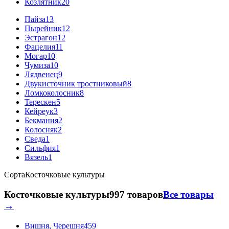
Козлятник
20
Пайза
13
Пырейник
12
Эстрагон
12
Фацелия
11
Могар
10
Чумиза
10
Лядвенец
9
Двукисточник тростниковый
8
Ломкоколосник
8
Терескен
5
Кейреук
3
Бекмания
2
Колосняк
2
Сведа
1
Сильфия
1
Вязель
1
Сорта
Косточковые культуры
Косточковые культуры
997 товаров
Все товары
→
Вишня, Черешня
459