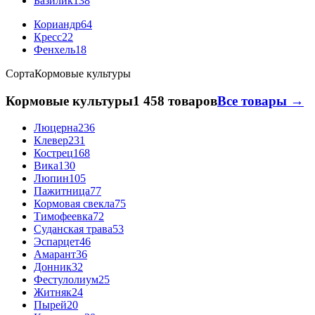
Базилик
138
Кориандр
64
Кресс
22
Фенхель
18
Сорта
Кормовые культуры
Кормовые культуры
1 458 товаров
Все товары →
Люцерна
236
Клевер
231
Кострец
168
Вика
130
Люпин
105
Пажитница
77
Кормовая свекла
75
Тимофеевка
72
Суданская трава
53
Эспарцет
46
Амарант
36
Донник
32
Фестулолиум
25
Житняк
24
Пырей
20