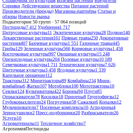
Справочник по культурам
Болезни растений
Вредители
Сорняки
Действующие вещества
Питание растений
Производители (бренды)
Магазины-партнёры
Статьи и
обзоры
Новости рынка
Подкатегории
50 групп · 57 064 позиций
Пестициды
7 412
Удобрения
1 717
Цитрусовые культуры
11
Экзотические культуры
28
Подвои
140
Лекарственные растения
161
Пряные травы
250
Декоративные
растения
407
Бахчевые культуры
1 551
Газонные травы
445
Грибы
129
Зеленные культуры
566
Кормовые культуры
1 458
Косточковые культуры
997
Овощные культуры
15 248
Орехоплодные культуры
204
Полевые культуры
10 189
Семечковые культуры
1 711
Технические культуры
7 626
Цветочные культуры
3 458
Ягодные культуры
1 339
Капельное орошение
112
Тракторы
312
Минитракторы
89
Комбайны
234
Мини-
комбайны
6
Жатки
107
Мотоблоки
100
Мототракторы
10
Сеялки
124
Культиваторы
422
Бороны
94
Плуги
85
Опрыскиватели
78
Косилки
18
Прицепы
8
Грунтофрезы
12
Глубокорыхлители
24
Погрузчики
58
Сажалки
6
Копалки
12
Мульчирователи
7
Посевные комплексы
16
Агродроны
4
Зерносушилки
2
Пресс-подборщики
20
Разбрасыватели
26
Услуги
10
Агроматериалы
11
Тепличное хозяйство
7
Агрохимия
Пестициды