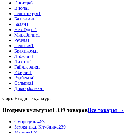
Энотера
2
Виола
1
Гелиптерум
1
Бальзамин
1
Бадан
1
Незабудка
1
Мирабилис
1
Резеда
1
Целозия
1
Брахикома
1
Лобелия
1
Лихнис
1
Гайллардия
1
Иберис
1
Рудбекия
1
Сальвия
1
Диморфотека
1
Сорта
Ягодные культуры
Ягодные культуры
1 339 товаров
Все товары →
Смородина
463
Земляника, Клубника
239
Малина
174