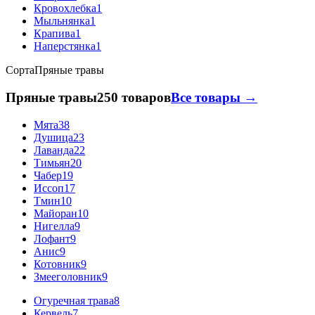
Кровохлебка
1
Мыльнянка
1
Крапива
1
Наперстянка
1
Сорта
Пряные травы
Пряные травы
250 товаров
Все товары →
Мята
38
Душица
23
Лаванда
22
Тимьян
20
Чабер
19
Иссоп
17
Тмин
10
Майоран
10
Нигелла
9
Лофант
9
Анис
9
Котовник
9
Змееголовник
9
Огуречная трава
8
Кервель
7