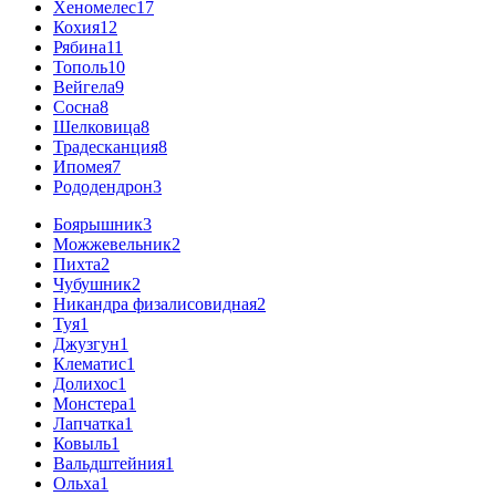
Хеномелес
17
Кохия
12
Рябина
11
Тополь
10
Вейгела
9
Сосна
8
Шелковица
8
Традесканция
8
Ипомея
7
Рододендрон
3
Боярышник
3
Можжевельник
2
Пихта
2
Чубушник
2
Никандра физалисовидная
2
Туя
1
Джузгун
1
Клематис
1
Долихос
1
Монстера
1
Лапчатка
1
Ковыль
1
Вальдштейния
1
Ольха
1