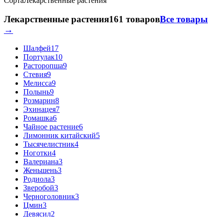
Сорта
Лекарственные растения
Лекарственные растения
161 товаров
Все товары
→
Шалфей
17
Портулак
10
Расторопша
9
Стевия
9
Мелисса
9
Полынь
9
Розмарин
8
Эхинацея
7
Ромашка
6
Чайное растение
6
Лимонник китайский
5
Тысячелистник
4
Ноготки
4
Валериана
3
Женьшень
3
Родиола
3
Зверобой
3
Черноголовник
3
Цмин
3
Девясил
2