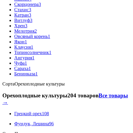
Скорцонера
3
Стахис
3
Катран
3
Витлуф
3
Хрен
3
Мелотрия
2
Овсяный корень
1
Якон
1
Клаусия
1
Топинсолнечник
1
Ангурия
1
Чуфа
1
Сараха
1
Бенинказа
1
Сорта
Орехоплодные культуры
Орехоплодные культуры
204 товаров
Все товары
→
Грецкий орех
108
Фундук, Лещина
96