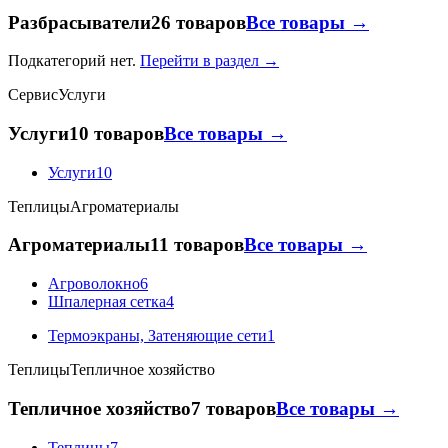
Разбрасыватели
26 товаров
Все товары →
Подкатегорий нет.
Перейти в раздел →
Сервис
Услуги
Услуги
10 товаров
Все товары →
Услуги
10
Теплицы
Агроматериалы
Агроматериалы
11 товаров
Все товары →
Агроволокно
6
Шпалерная сетка
4
Термоэкраны, Затеняющие сети
1
Теплицы
Тепличное хозяйство
Тепличное хозяйство
7 товаров
Все товары →
Теплицы
7