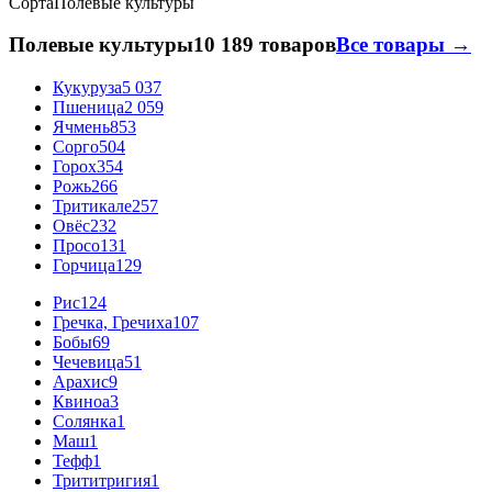
Сорта
Полевые культуры
Полевые культуры
10 189 товаров
Все товары →
Кукуруза
5 037
Пшеница
2 059
Ячмень
853
Сорго
504
Горох
354
Рожь
266
Тритикале
257
Овёс
232
Просо
131
Горчица
129
Рис
124
Гречка, Гречиха
107
Бобы
69
Чечевица
51
Арахис
9
Квиноа
3
Солянка
1
Маш
1
Тефф
1
Трититригия
1