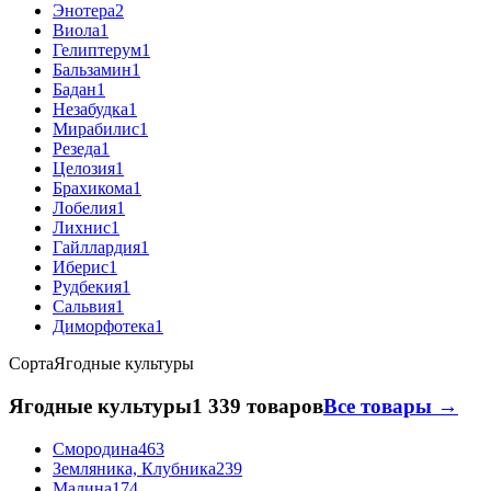
Энотера
2
Виола
1
Гелиптерум
1
Бальзамин
1
Бадан
1
Незабудка
1
Мирабилис
1
Резеда
1
Целозия
1
Брахикома
1
Лобелия
1
Лихнис
1
Гайллардия
1
Иберис
1
Рудбекия
1
Сальвия
1
Диморфотека
1
Сорта
Ягодные культуры
Ягодные культуры
1 339 товаров
Все товары →
Смородина
463
Земляника, Клубника
239
Малина
174