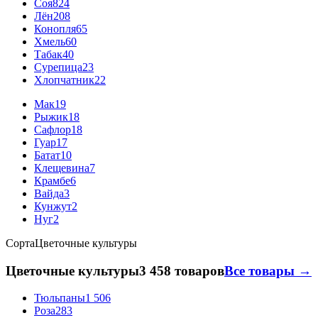
Соя
824
Лён
208
Конопля
65
Хмель
60
Табак
40
Сурепица
23
Хлопчатник
22
Мак
19
Рыжик
18
Сафлор
18
Гуар
17
Батат
10
Клещевина
7
Крамбе
6
Вайда
3
Кунжут
2
Нуг
2
Сорта
Цветочные культуры
Цветочные культуры
3 458 товаров
Все товары →
Тюльпаны
1 506
Роза
283