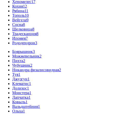
Хеномелес
17
Кохия
12
Рябина
11
Тополь
10
Вейгела
9
Сосна
8
Шелковица
8
Традесканция
8
Ипомея
7
Рододендрон
3
Боярышник
3
Можжевельник
2
Пихта
2
Чубушник
2
Никандра физалисовидная
2
Туя
1
Джузгун
1
Клематис
1
Долихос
1
Монстера
1
Лапчатка
1
Ковыль
1
Вальдштейния
1
Ольха
1