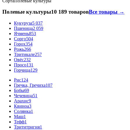
Сорта
Полевые культуры
Полевые культуры
10 189 товаров
Все товары →
Кукуруза
5 037
Пшеница
2 059
Ячмень
853
Сорго
504
Горох
354
Рожь
266
Тритикале
257
Овёс
232
Просо
131
Горчица
129
Рис
124
Гречка, Гречиха
107
Бобы
69
Чечевица
51
Арахис
9
Квиноа
3
Солянка
1
Маш
1
Тефф
1
Трититригия
1