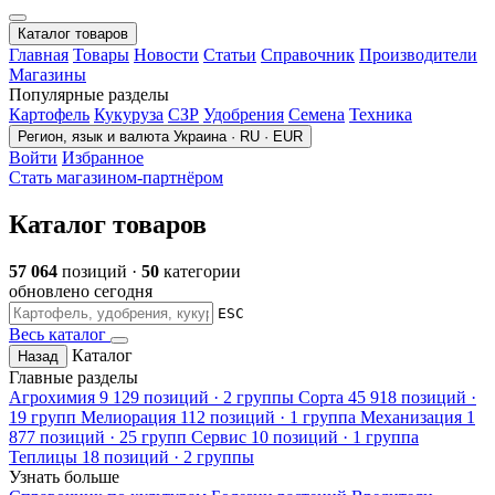
Каталог товаров
Главная
Товары
Новости
Статьи
Справочник
Производители
Магазины
Популярные разделы
Картофель
Кукуруза
СЗР
Удобрения
Семена
Техника
Регион, язык и валюта
Украина · RU · EUR
Войти
Избранное
Стать магазином-партнёром
Каталог товаров
57 064
позиций ·
50
категории
обновлено сегодня
ESC
Весь каталог
Каталог
Назад
Главные разделы
Агрохимия
9 129 позиций · 2 группы
Сорта
45 918 позиций ·
19 групп
Мелиорация
112 позиций · 1 группа
Механизация
1
877 позиций · 25 групп
Сервис
10 позиций · 1 группа
Теплицы
18 позиций · 2 группы
Узнать больше