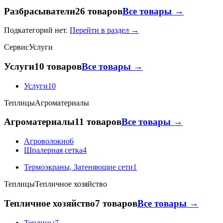
Разбрасыватели
26 товаров
Все товары →
Подкатегорий нет.
Перейти в раздел →
Сервис
Услуги
Услуги
10 товаров
Все товары →
Услуги
10
Теплицы
Агроматериалы
Агроматериалы
11 товаров
Все товары →
Агроволокно
6
Шпалерная сетка
4
Термоэкраны, Затеняющие сети
1
Теплицы
Тепличное хозяйство
Тепличное хозяйство
7 товаров
Все товары →
Теплицы
7