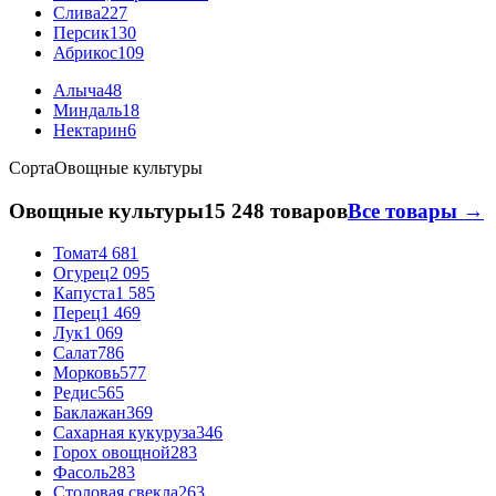
Слива
227
Персик
130
Абрикос
109
Алыча
48
Миндаль
18
Нектарин
6
Сорта
Овощные культуры
Овощные культуры
15 248 товаров
Все товары →
Томат
4 681
Огурец
2 095
Капуста
1 585
Перец
1 469
Лук
1 069
Салат
786
Морковь
577
Редис
565
Баклажан
369
Сахарная кукуруза
346
Горох овощной
283
Фасоль
283
Столовая свекла
263