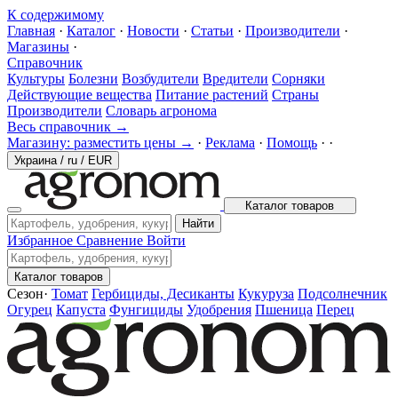
К содержимому
Главная
·
Каталог
·
Новости
·
Статьи
·
Производители
·
Магазины
·
Справочник
Культуры
Болезни
Возбудители
Вредители
Сорняки
Действующие вещества
Питание растений
Страны
Производители
Словарь агронома
Весь справочник →
Магазину: разместить цены →
·
Реклама
·
Помощь
·
·
Украина
/
ru
/
EUR
Каталог товаров
Найти
Избранное
Сравнение
Войти
Каталог товаров
Сезон
·
Томат
Гербициды, Десиканты
Кукуруза
Подсолнечник
Огурец
Капуста
Фунгициды
Удобрения
Пшеница
Перец