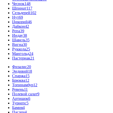
Чеснок
148
Шпинат
117
Сельдерей
102
Нут
69
Цикорий
46
Дайкон
42
Репа
39
Индау
38
Щавель
35
Вигна
30
Руккола
25
Мангольд
24
Пастернак
21
Физалис
20
Эндивий
18
Спаржа
15
Брюква
12
Топинамбур
12
Ревень
11
Полевой салат
9
Артишок
6
Турнепс
5
Бамия
4
Паслен
4