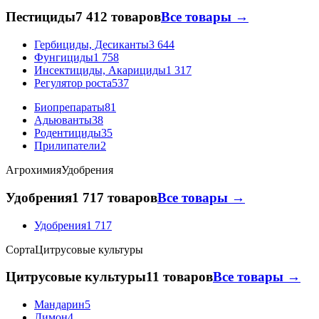
Пестициды
7 412 товаров
Все товары →
Гербициды, Десиканты
3 644
Фунгициды
1 758
Инсектициды, Акарициды
1 317
Регулятор роста
537
Биопрепараты
81
Адьюванты
38
Родентициды
35
Прилипатели
2
Агрохимия
Удобрения
Удобрения
1 717 товаров
Все товары →
Удобрения
1 717
Сорта
Цитрусовые культуры
Цитрусовые культуры
11 товаров
Все товары →
Мандарин
5
Лимон
4