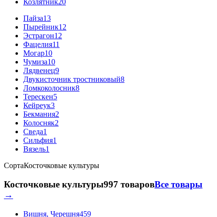
Козлятник
20
Пайза
13
Пырейник
12
Эстрагон
12
Фацелия
11
Могар
10
Чумиза
10
Лядвенец
9
Двукисточник тростниковый
8
Ломкоколосник
8
Терескен
5
Кейреук
3
Бекмания
2
Колосняк
2
Сведа
1
Сильфия
1
Вязель
1
Сорта
Косточковые культуры
Косточковые культуры
997 товаров
Все товары
→
Вишня, Черешня
459