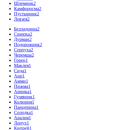
Шлемник
2
Камфоросма
2
Пустырник
2
Левзея
2
Белладонна
2
Синюха
2
Дурман
2
Подорожник
2
Серпуха
2
Черемша
2
Горец
1
Маклея
1
Сида
1
Аир
1
Амми
1
Пижма
1
Арника
1
Гулявник
1
Колюрия
1
Панцерина
1
Солодка
1
Аралия
1
Лопух
1
Кипрей
1