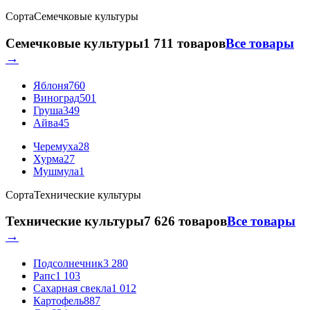
Сорта
Семечковые культуры
Семечковые культуры
1 711 товаров
Все товары
→
Яблоня
760
Виноград
501
Груша
349
Айва
45
Черемуха
28
Хурма
27
Мушмула
1
Сорта
Технические культуры
Технические культуры
7 626 товаров
Все товары
→
Подсолнечник
3 280
Рапс
1 103
Сахарная свекла
1 012
Картофель
887