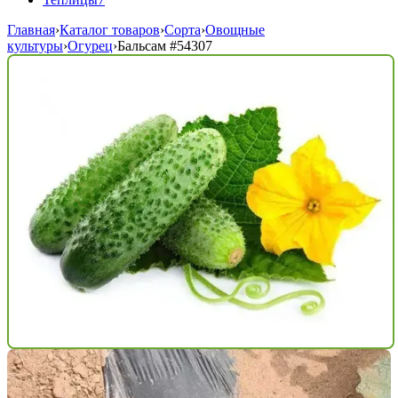
Главная
›
Каталог товаров
›
Сорта
›
Овощные
культуры
›
Огурец
›
Бальсам
#54307