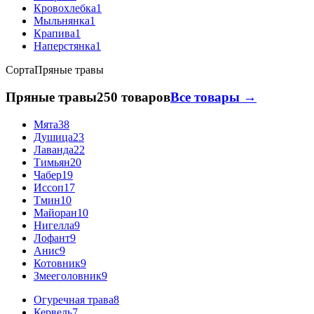
Кровохлебка
1
Мыльнянка
1
Крапива
1
Наперстянка
1
Сорта
Пряные травы
Пряные травы
250 товаров
Все товары →
Мята
38
Душица
23
Лаванда
22
Тимьян
20
Чабер
19
Иссоп
17
Тмин
10
Майоран
10
Нигелла
9
Лофант
9
Анис
9
Котовник
9
Змееголовник
9
Огуречная трава
8
Кервель
7