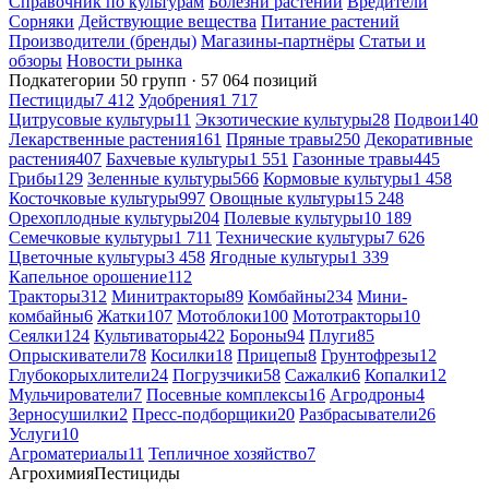
Справочник по культурам
Болезни растений
Вредители
Сорняки
Действующие вещества
Питание растений
Производители (бренды)
Магазины-партнёры
Статьи и
обзоры
Новости рынка
Подкатегории
50 групп · 57 064 позиций
Пестициды
7 412
Удобрения
1 717
Цитрусовые культуры
11
Экзотические культуры
28
Подвои
140
Лекарственные растения
161
Пряные травы
250
Декоративные
растения
407
Бахчевые культуры
1 551
Газонные травы
445
Грибы
129
Зеленные культуры
566
Кормовые культуры
1 458
Косточковые культуры
997
Овощные культуры
15 248
Орехоплодные культуры
204
Полевые культуры
10 189
Семечковые культуры
1 711
Технические культуры
7 626
Цветочные культуры
3 458
Ягодные культуры
1 339
Капельное орошение
112
Тракторы
312
Минитракторы
89
Комбайны
234
Мини-
комбайны
6
Жатки
107
Мотоблоки
100
Мототракторы
10
Сеялки
124
Культиваторы
422
Бороны
94
Плуги
85
Опрыскиватели
78
Косилки
18
Прицепы
8
Грунтофрезы
12
Глубокорыхлители
24
Погрузчики
58
Сажалки
6
Копалки
12
Мульчирователи
7
Посевные комплексы
16
Агродроны
4
Зерносушилки
2
Пресс-подборщики
20
Разбрасыватели
26
Услуги
10
Агроматериалы
11
Тепличное хозяйство
7
Агрохимия
Пестициды