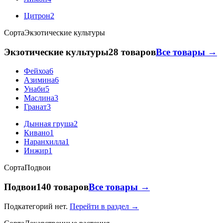
Цитрон
2
Сорта
Экзотические культуры
Экзотические культуры
28 товаров
Все товары →
Фейхоа
6
Азимина
6
Унаби
5
Маслина
3
Гранат
3
Дынная груша
2
Кивано
1
Наранхилла
1
Инжир
1
Сорта
Подвои
Подвои
140 товаров
Все товары →
Подкатегорий нет.
Перейти в раздел →