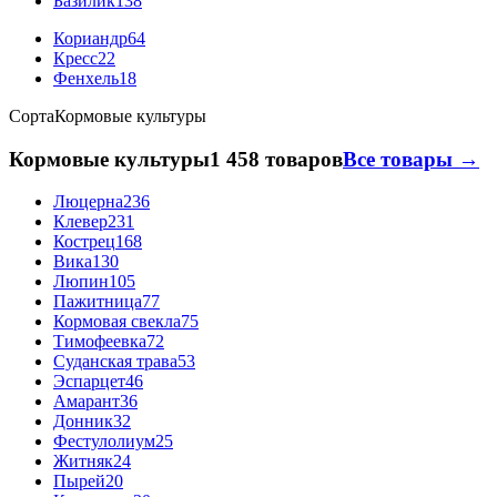
Базилик
138
Кориандр
64
Кресс
22
Фенхель
18
Сорта
Кормовые культуры
Кормовые культуры
1 458 товаров
Все товары →
Люцерна
236
Клевер
231
Кострец
168
Вика
130
Люпин
105
Пажитница
77
Кормовая свекла
75
Тимофеевка
72
Суданская трава
53
Эспарцет
46
Амарант
36
Донник
32
Фестулолиум
25
Житняк
24
Пырей
20