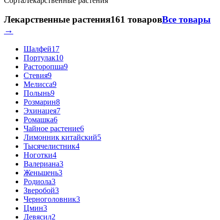
Сорта
Лекарственные растения
Лекарственные растения
161 товаров
Все товары
→
Шалфей
17
Портулак
10
Расторопша
9
Стевия
9
Мелисса
9
Полынь
9
Розмарин
8
Эхинацея
7
Ромашка
6
Чайное растение
6
Лимонник китайский
5
Тысячелистник
4
Ноготки
4
Валериана
3
Женьшень
3
Родиола
3
Зверобой
3
Черноголовник
3
Цмин
3
Девясил
2