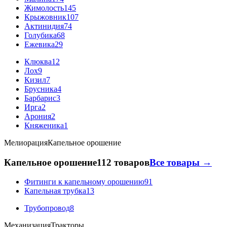
Жимолость
145
Крыжовник
107
Актинидия
74
Голубика
68
Ежевика
29
Клюква
12
Лох
9
Кизил
7
Брусника
4
Барбарис
3
Ирга
2
Арония
2
Княженика
1
Мелиорация
Капельное орошение
Капельное орошение
112 товаров
Все товары →
Фитинги к капельному орошению
91
Капельная трубка
13
Трубопровод
8
Механизация
Тракторы