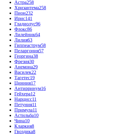
Астра
258
Хризантема
258
Пион
232
Ирис
141
Гладиолус
96
Флокс
86
Лилейник
64
Лилия
63
Гиппеаструм
58
Пеларгония
57
Георгина
38
Фрезия
30
Анемона
29
Василек
22
Тагетес
19
Цинния
17
Антирринум
16
Гейхера
12
Нарцисс
11
Петуния
11
Примула
11
Астильба
10
Чина
10
Кларкия
8
Гвоздика
8