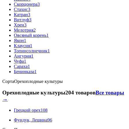
Скорцонера
3
Стахис
3
Катран
3
Витлуф
3
Хрен
3
Мелотрия
2
Овсяный корень
1
Якон
1
Клаусия
1
Топинсолнечник
1
Ангурия
1
Чуфа
1
Сараха
1
Бенинказа
1
Сорта
Орехоплодные культуры
Орехоплодные культуры
204 товаров
Все товары
→
Грецкий орех
108
Фундук, Лещина
96