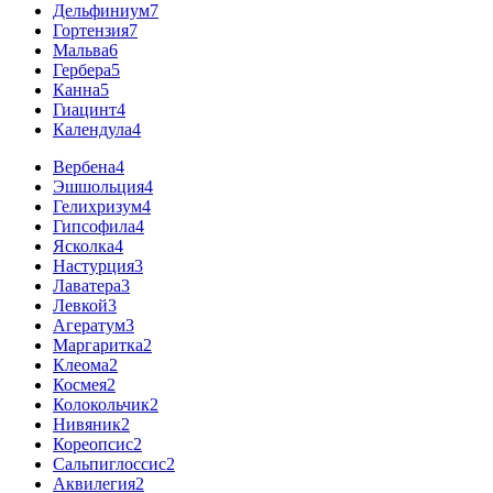
Дельфиниум
7
Гортензия
7
Мальва
6
Гербера
5
Канна
5
Гиацинт
4
Календула
4
Вербена
4
Эшшольция
4
Гелихризум
4
Гипсофила
4
Ясколка
4
Настурция
3
Лаватера
3
Левкой
3
Агератум
3
Маргаритка
2
Клеома
2
Космея
2
Колокольчик
2
Нивяник
2
Кореопсис
2
Сальпиглоссис
2
Аквилегия
2