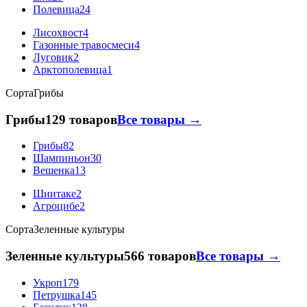
Полевица
24
Лисохвост
4
Газонные травосмеси
4
Луговик
2
Арктополевица
1
Сорта
Грибы
Грибы
129 товаров
Все товары →
Грибы
82
Шампиньон
30
Вешенка
13
Шиитаке
2
Агроцибе
2
Сорта
Зеленные культуры
Зеленные культуры
566 товаров
Все товары →
Укроп
179
Петрушка
145