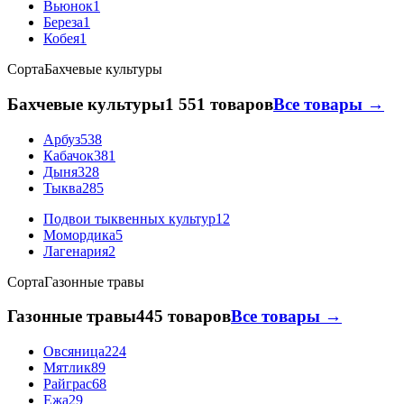
Вьюнок
1
Береза
1
Кобея
1
Сорта
Бахчевые культуры
Бахчевые культуры
1 551 товаров
Все товары →
Арбуз
538
Кабачок
381
Дыня
328
Тыква
285
Подвои тыквенных культур
12
Момордика
5
Лагенария
2
Сорта
Газонные травы
Газонные травы
445 товаров
Все товары →
Овсяница
224
Мятлик
89
Райграс
68
Ежа
29