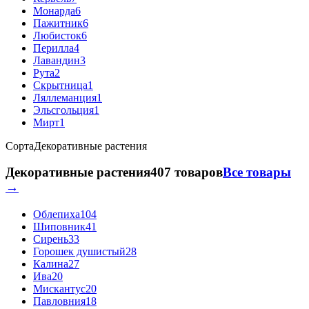
Монарда
6
Пажитник
6
Любисток
6
Перилла
4
Лавандин
3
Рута
2
Скрытница
1
Ляллеманция
1
Эльсгольция
1
Мирт
1
Сорта
Декоративные растения
Декоративные растения
407 товаров
Все товары
→
Облепиха
104
Шиповник
41
Сирень
33
Горошек душистый
28
Калина
27
Ива
20
Мискантус
20
Павловния
18