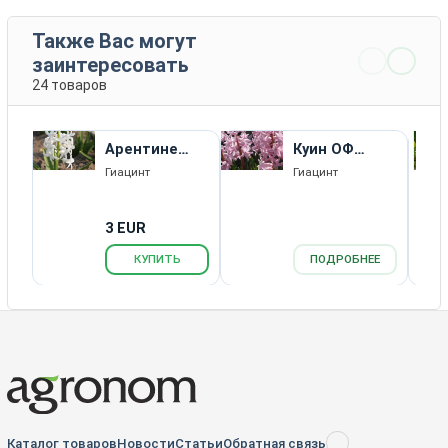
Также Вас могут
заинтересовать
24 товаров
Арентине
Куин ОФ
Арендсен
Пинкс
Гиацинт
Гиацинт
3 EUR
КУПИТЬ
ПОДРОБНЕЕ
Каталог товаров
Новости
Статьи
Обратная связь