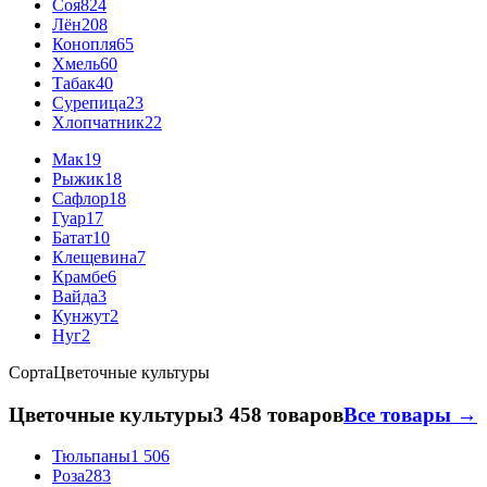
Соя
824
Лён
208
Конопля
65
Хмель
60
Табак
40
Сурепица
23
Хлопчатник
22
Мак
19
Рыжик
18
Сафлор
18
Гуар
17
Батат
10
Клещевина
7
Крамбе
6
Вайда
3
Кунжут
2
Нуг
2
Сорта
Цветочные культуры
Цветочные культуры
3 458 товаров
Все товары →
Тюльпаны
1 506
Роза
283