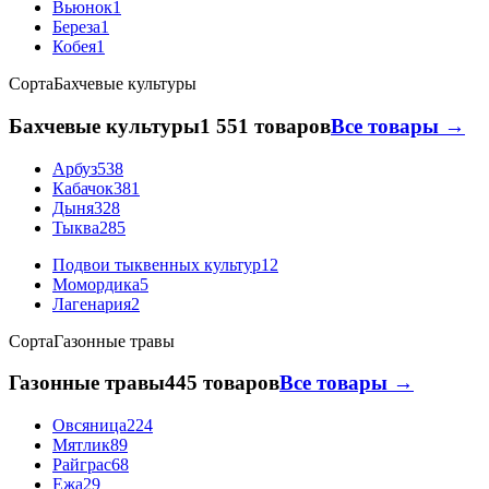
Вьюнок
1
Береза
1
Кобея
1
Сорта
Бахчевые культуры
Бахчевые культуры
1 551 товаров
Все товары →
Арбуз
538
Кабачок
381
Дыня
328
Тыква
285
Подвои тыквенных культур
12
Момордика
5
Лагенария
2
Сорта
Газонные травы
Газонные травы
445 товаров
Все товары →
Овсяница
224
Мятлик
89
Райграс
68
Ежа
29