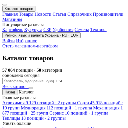
Каталог товаров
Главная
Товары
Новости
Статьи
Справочник
Производители
Магазины
Популярные разделы
Картофель
Кукуруза
СЗР
Удобрения
Семена
Техника
Регион, язык и валюта
Украина · RU · EUR
Войти
Избранное
Стать магазином-партнёром
Каталог товаров
57 064
позиций ·
50
категории
обновлено сегодня
ESC
Весь каталог
Каталог
Назад
Главные разделы
Агрохимия
9 129 позиций · 2 группы
Сорта
45 918 позиций ·
19 групп
Мелиорация
112 позиций · 1 группа
Механизация
1
877 позиций · 25 групп
Сервис
10 позиций · 1 группа
Теплицы
18 позиций · 2 группы
Узнать больше