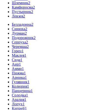
Шлемник
2
Камфоросма
2
Пустырник
2
Левзея
2
Белладонна
2
Синюха
2
Дурман
2
Подорожник
2
Серпуха
2
Черемша
2
Горец
1
Маклея
1
Сида
1
Аир
1
Амми
1
Пижма
1
Арника
1
Гулявник
1
Колюрия
1
Панцерина
1
Солодка
1
Аралия
1
Лопух
1
Кипрей
1