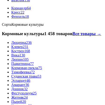
Базилик
138
Кориандр
64
Кресс
22
Фенхель
18
Сорта
Кормовые культуры
Кормовые культуры
1 458 товаров
Все товары →
Люцерна
236
Клевер
231
Кострец
168
Вика
130
Люпин
105
Пажитница
77
Кормовая свекла
75
Тимофеевка
72
Суданская трава
53
Эспарцет
46
Амарант
36
Донник
32
Фестулолиум
25
Житняк
24
Пырей
20