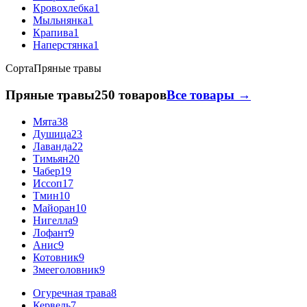
Кровохлебка
1
Мыльнянка
1
Крапива
1
Наперстянка
1
Сорта
Пряные травы
Пряные травы
250 товаров
Все товары →
Мята
38
Душица
23
Лаванда
22
Тимьян
20
Чабер
19
Иссоп
17
Тмин
10
Майоран
10
Нигелла
9
Лофант
9
Анис
9
Котовник
9
Змееголовник
9
Огуречная трава
8
Кервель
7