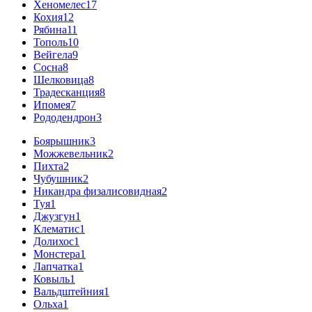
Хеномелес
17
Кохия
12
Рябина
11
Тополь
10
Вейгела
9
Сосна
8
Шелковица
8
Традесканция
8
Ипомея
7
Рододендрон
3
Боярышник
3
Можжевельник
2
Пихта
2
Чубушник
2
Никандра физалисовидная
2
Туя
1
Джузгун
1
Клематис
1
Долихос
1
Монстера
1
Лапчатка
1
Ковыль
1
Вальдштейния
1
Ольха
1