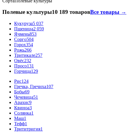
Сорта
Полевые культуры
Полевые культуры
10 189 товаров
Все товары →
Кукуруза
5 037
Пшеница
2 059
Ячмень
853
Сорго
504
Горох
354
Рожь
266
Тритикале
257
Овёс
232
Просо
131
Горчица
129
Рис
124
Гречка, Гречиха
107
Бобы
69
Чечевица
51
Арахис
9
Квиноа
3
Солянка
1
Маш
1
Тефф
1
Трититригия
1