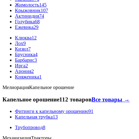
Жимолость
145
Крыжовник
107
Актинидия
74
Голубика
68
Ежевика
29
Клюква
12
Лох
9
Кизил
7
Брусника
4
Барбарис
3
Ирга
2
Арония
2
Княженика
1
Мелиорация
Капельное орошение
Капельное орошение
112 товаров
Все товары →
Фитинги к капельному орошению
91
Капельная трубка
13
Трубопровод
8
Механизация
Тракторы