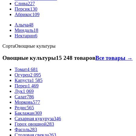
Слива
227
Персик
130
Абрикос
109
Алыча
48
Миндаль
18
Нектарин
6
Сорта
Овощные культуры
Овощные культуры
15 248 товаров
Все товары →
Томат
4 681
Огурец
2 095
Капуста
1 585
Перец
1 469
Лук
1 069
Салат
786
Морковь
577
Редис
565
Баклажан
369
Сахарная кукуруза
346
Горох овощной
283
Фасоль
283
Столовая свекла
263