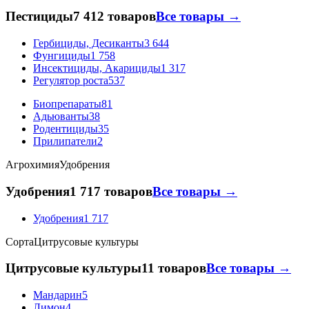
Пестициды
7 412 товаров
Все товары →
Гербициды, Десиканты
3 644
Фунгициды
1 758
Инсектициды, Акарициды
1 317
Регулятор роста
537
Биопрепараты
81
Адьюванты
38
Родентициды
35
Прилипатели
2
Агрохимия
Удобрения
Удобрения
1 717 товаров
Все товары →
Удобрения
1 717
Сорта
Цитрусовые культуры
Цитрусовые культуры
11 товаров
Все товары →
Мандарин
5
Лимон
4