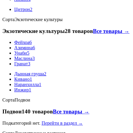
Цитрон
2
Сорта
Экзотические культуры
Экзотические культуры
28 товаров
Все товары →
Фейхоа
6
Азимина
6
Унаби
5
Маслина
3
Гранат
3
Дынная груша
2
Кивано
1
Наранхилла
1
Инжир
1
Сорта
Подвои
Подвои
140 товаров
Все товары →
Подкатегорий нет.
Перейти в раздел →