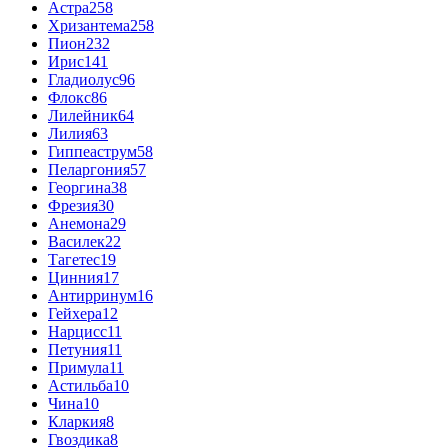
Астра
258
Хризантема
258
Пион
232
Ирис
141
Гладиолус
96
Флокс
86
Лилейник
64
Лилия
63
Гиппеаструм
58
Пеларгония
57
Георгина
38
Фрезия
30
Анемона
29
Василек
22
Тагетес
19
Цинния
17
Антирринум
16
Гейхера
12
Нарцисс
11
Петуния
11
Примула
11
Астильба
10
Чина
10
Кларкия
8
Гвоздика
8