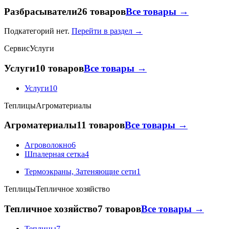
Разбрасыватели
26 товаров
Все товары →
Подкатегорий нет.
Перейти в раздел →
Сервис
Услуги
Услуги
10 товаров
Все товары →
Услуги
10
Теплицы
Агроматериалы
Агроматериалы
11 товаров
Все товары →
Агроволокно
6
Шпалерная сетка
4
Термоэкраны, Затеняющие сети
1
Теплицы
Тепличное хозяйство
Тепличное хозяйство
7 товаров
Все товары →
Теплицы
7