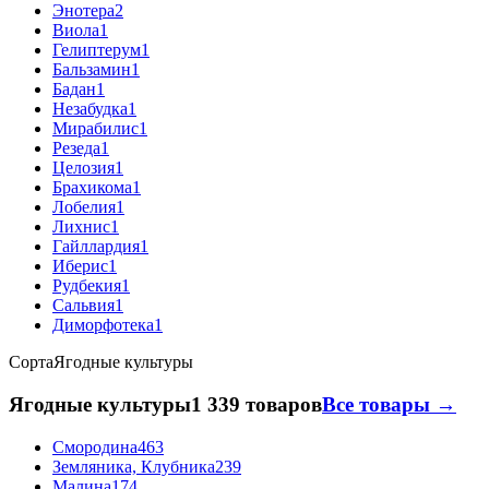
Энотера
2
Виола
1
Гелиптерум
1
Бальзамин
1
Бадан
1
Незабудка
1
Мирабилис
1
Резеда
1
Целозия
1
Брахикома
1
Лобелия
1
Лихнис
1
Гайллардия
1
Иберис
1
Рудбекия
1
Сальвия
1
Диморфотека
1
Сорта
Ягодные культуры
Ягодные культуры
1 339 товаров
Все товары →
Смородина
463
Земляника, Клубника
239
Малина
174