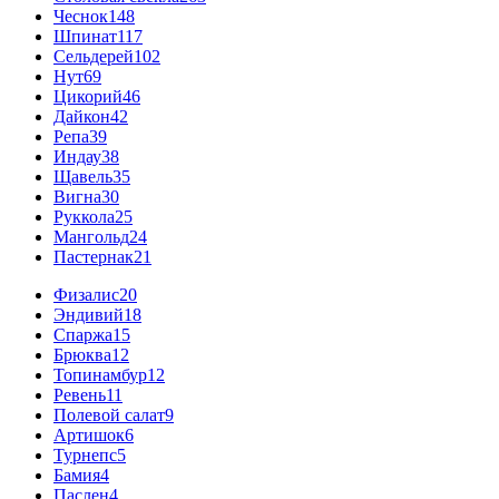
Чеснок
148
Шпинат
117
Сельдерей
102
Нут
69
Цикорий
46
Дайкон
42
Репа
39
Индау
38
Щавель
35
Вигна
30
Руккола
25
Мангольд
24
Пастернак
21
Физалис
20
Эндивий
18
Спаржа
15
Брюква
12
Топинамбур
12
Ревень
11
Полевой салат
9
Артишок
6
Турнепс
5
Бамия
4
Паслен
4