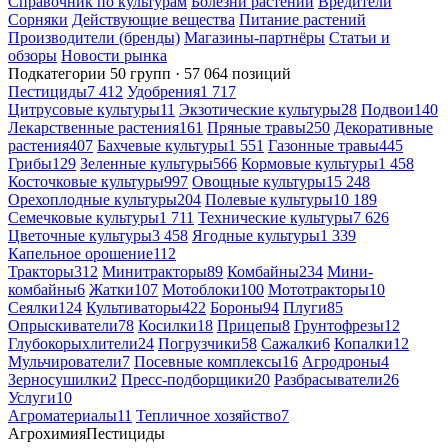
Справочник по культурам
Болезни растений
Вредители
Сорняки
Действующие вещества
Питание растений
Производители (бренды)
Магазины-партнёры
Статьи и
обзоры
Новости рынка
Подкатегории
50 групп · 57 064 позиций
Пестициды
7 412
Удобрения
1 717
Цитрусовые культуры
11
Экзотические культуры
28
Подвои
140
Лекарственные растения
161
Пряные травы
250
Декоративные
растения
407
Бахчевые культуры
1 551
Газонные травы
445
Грибы
129
Зеленные культуры
566
Кормовые культуры
1 458
Косточковые культуры
997
Овощные культуры
15 248
Орехоплодные культуры
204
Полевые культуры
10 189
Семечковые культуры
1 711
Технические культуры
7 626
Цветочные культуры
3 458
Ягодные культуры
1 339
Капельное орошение
112
Тракторы
312
Минитракторы
89
Комбайны
234
Мини-
комбайны
6
Жатки
107
Мотоблоки
100
Мототракторы
10
Сеялки
124
Культиваторы
422
Бороны
94
Плуги
85
Опрыскиватели
78
Косилки
18
Прицепы
8
Грунтофрезы
12
Глубокорыхлители
24
Погрузчики
58
Сажалки
6
Копалки
12
Мульчирователи
7
Посевные комплексы
16
Агродроны
4
Зерносушилки
2
Пресс-подборщики
20
Разбрасыватели
26
Услуги
10
Агроматериалы
11
Тепличное хозяйство
7
Агрохимия
Пестициды