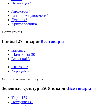
Полевица
24
Лисохвост
4
Газонные травосмеси
4
Луговик
2
Арктополевица
1
Сорта
Грибы
Грибы
129 товаров
Все товары →
Грибы
82
Шампиньон
30
Вешенка
13
Шиитаке
2
Агроцибе
2
Сорта
Зеленные культуры
Зеленные культуры
566 товаров
Все товары →
Укроп
179
Петрушка
145