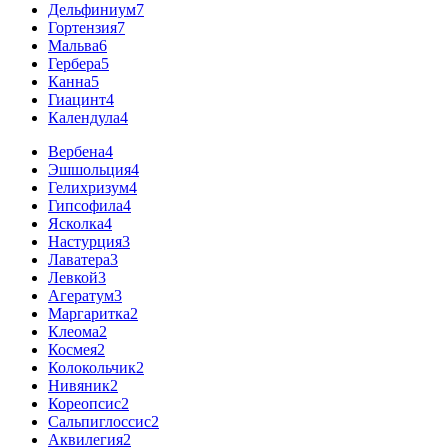
Дельфиниум
7
Гортензия
7
Мальва
6
Гербера
5
Канна
5
Гиацинт
4
Календула
4
Вербена
4
Эшшольция
4
Гелихризум
4
Гипсофила
4
Ясколка
4
Настурция
3
Лаватера
3
Левкой
3
Агератум
3
Маргаритка
2
Клеома
2
Космея
2
Колокольчик
2
Нивяник
2
Кореопсис
2
Сальпиглоссис
2
Аквилегия
2