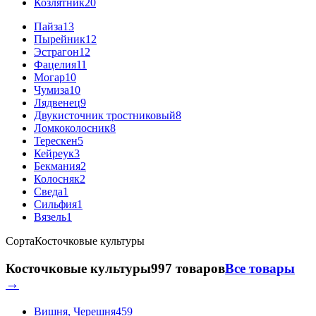
Козлятник
20
Пайза
13
Пырейник
12
Эстрагон
12
Фацелия
11
Могар
10
Чумиза
10
Лядвенец
9
Двукисточник тростниковый
8
Ломкоколосник
8
Терескен
5
Кейреук
3
Бекмания
2
Колосняк
2
Сведа
1
Сильфия
1
Вязель
1
Сорта
Косточковые культуры
Косточковые культуры
997 товаров
Все товары
→
Вишня, Черешня
459