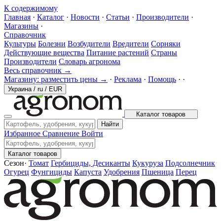
К содержимому
Главная
·
Каталог
·
Новости
·
Статьи
·
Производители
·
Магазины
·
Справочник
Культуры
Болезни
Возбудители
Вредители
Сорняки
Действующие вещества
Питание растений
Страны
Производители
Словарь агронома
Весь справочник →
Магазину: разместить цены →
·
Реклама
·
Помощь
·
·
Украина
/
ru
/
EUR
Каталог товаров
Найти
Избранное
Сравнение
Войти
Каталог товаров
Сезон
·
Томат
Гербициды, Десиканты
Кукуруза
Подсолнечник
Огурец
Фунгициды
Капуста
Удобрения
Пшеница
Перец