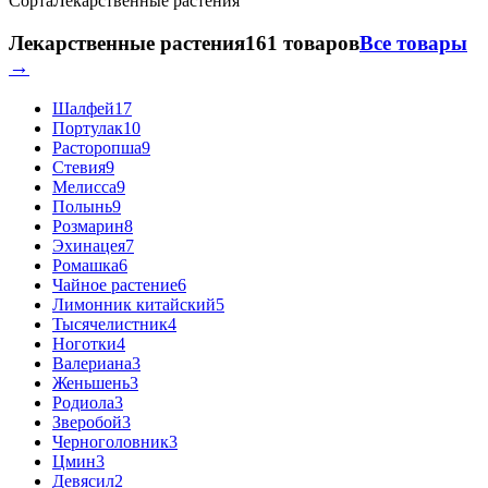
Сорта
Лекарственные растения
Лекарственные растения
161 товаров
Все товары
→
Шалфей
17
Портулак
10
Расторопша
9
Стевия
9
Мелисса
9
Полынь
9
Розмарин
8
Эхинацея
7
Ромашка
6
Чайное растение
6
Лимонник китайский
5
Тысячелистник
4
Ноготки
4
Валериана
3
Женьшень
3
Родиола
3
Зверобой
3
Черноголовник
3
Цмин
3
Девясил
2