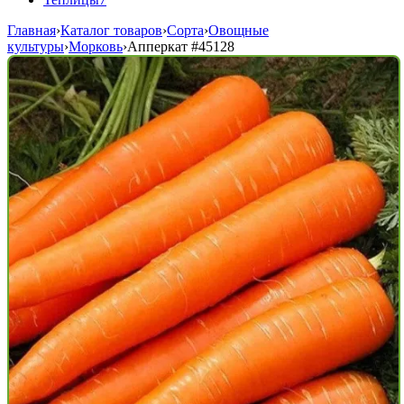
Главная
›
Каталог товаров
›
Сорта
›
Овощные
культуры
›
Морковь
›
Апперкат
#45128