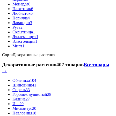
Монарда
6
Пажитник
6
Любисток
6
Перилла
4
Лавандин
3
Рута
2
Скрытница
1
Ляллеманция
1
Эльсгольция
1
Мирт
1
Сорта
Декоративные растения
Декоративные растения
407 товаров
Все товары
→
Облепиха
104
Шиповник
41
Сирень
33
Горошек душистый
28
Калина
27
Ива
20
Мискантус
20
Павловния
18