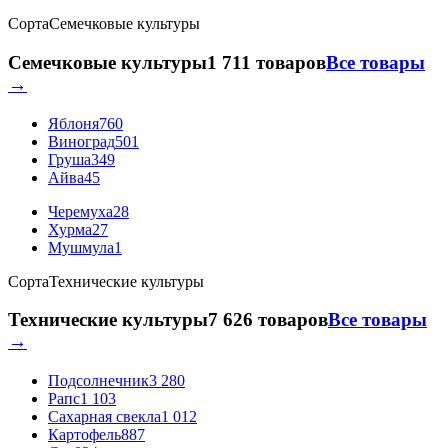
Сорта
Семечковые культуры
Семечковые культуры
1 711 товаров
Все товары
→
Яблоня
760
Виноград
501
Груша
349
Айва
45
Черемуха
28
Хурма
27
Мушмула
1
Сорта
Технические культуры
Технические культуры
7 626 товаров
Все товары
→
Подсолнечник
3 280
Рапс
1 103
Сахарная свекла
1 012
Картофель
887