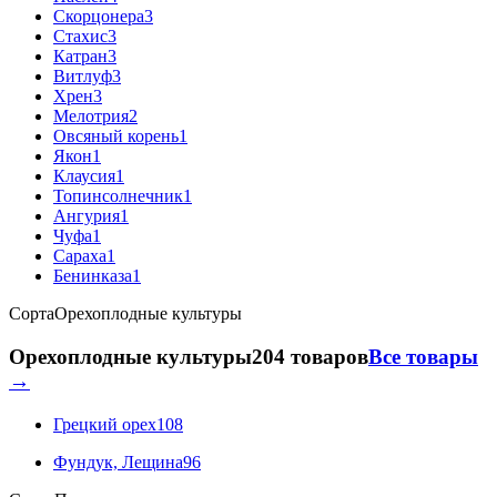
Скорцонера
3
Стахис
3
Катран
3
Витлуф
3
Хрен
3
Мелотрия
2
Овсяный корень
1
Якон
1
Клаусия
1
Топинсолнечник
1
Ангурия
1
Чуфа
1
Сараха
1
Бенинказа
1
Сорта
Орехоплодные культуры
Орехоплодные культуры
204 товаров
Все товары
→
Грецкий орех
108
Фундук, Лещина
96