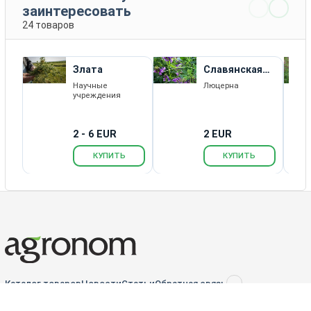
заинтересовать
24 товаров
Злата
Славянская
Местная
Научные
Люцерна
учреждения
2 - 6 EUR
2 EUR
КУПИТЬ
КУПИТЬ
Каталог товаров
Новости
Статьи
Обратная связь
RSS