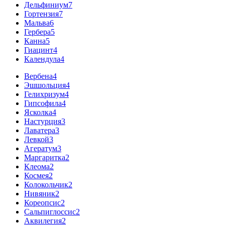
Дельфиниум
7
Гортензия
7
Мальва
6
Гербера
5
Канна
5
Гиацинт
4
Календула
4
Вербена
4
Эшшольция
4
Гелихризум
4
Гипсофила
4
Ясколка
4
Настурция
3
Лаватера
3
Левкой
3
Агератум
3
Маргаритка
2
Клеома
2
Космея
2
Колокольчик
2
Нивяник
2
Кореопсис
2
Сальпиглоссис
2
Аквилегия
2