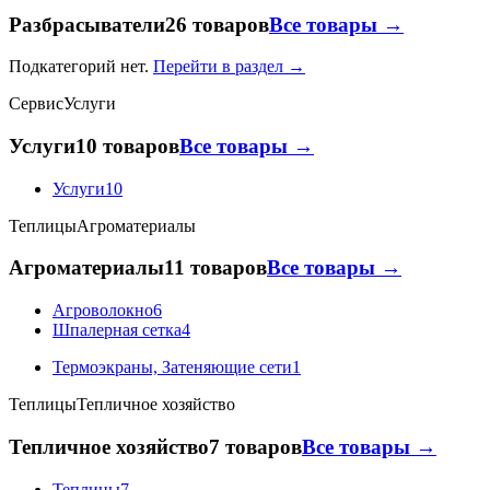
Разбрасыватели
26 товаров
Все товары →
Подкатегорий нет.
Перейти в раздел →
Сервис
Услуги
Услуги
10 товаров
Все товары →
Услуги
10
Теплицы
Агроматериалы
Агроматериалы
11 товаров
Все товары →
Агроволокно
6
Шпалерная сетка
4
Термоэкраны, Затеняющие сети
1
Теплицы
Тепличное хозяйство
Тепличное хозяйство
7 товаров
Все товары →
Теплицы
7