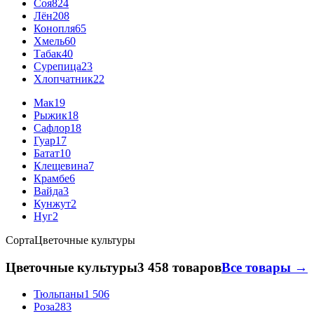
Соя
824
Лён
208
Конопля
65
Хмель
60
Табак
40
Сурепица
23
Хлопчатник
22
Мак
19
Рыжик
18
Сафлор
18
Гуар
17
Батат
10
Клещевина
7
Крамбе
6
Вайда
3
Кунжут
2
Нуг
2
Сорта
Цветочные культуры
Цветочные культуры
3 458 товаров
Все товары →
Тюльпаны
1 506
Роза
283