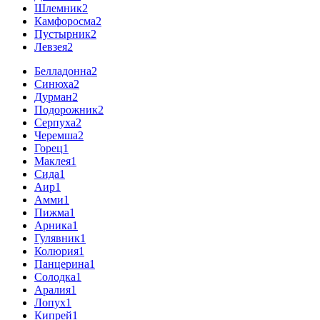
Шлемник
2
Камфоросма
2
Пустырник
2
Левзея
2
Белладонна
2
Синюха
2
Дурман
2
Подорожник
2
Серпуха
2
Черемша
2
Горец
1
Маклея
1
Сида
1
Аир
1
Амми
1
Пижма
1
Арника
1
Гулявник
1
Колюрия
1
Панцерина
1
Солодка
1
Аралия
1
Лопух
1
Кипрей
1