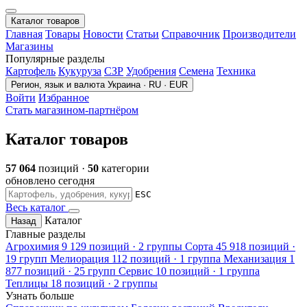
Каталог товаров
Главная
Товары
Новости
Статьи
Справочник
Производители
Магазины
Популярные разделы
Картофель
Кукуруза
СЗР
Удобрения
Семена
Техника
Регион, язык и валюта
Украина · RU · EUR
Войти
Избранное
Стать магазином-партнёром
Каталог товаров
57 064
позиций ·
50
категории
обновлено сегодня
ESC
Весь каталог
Каталог
Назад
Главные разделы
Агрохимия
9 129 позиций · 2 группы
Сорта
45 918 позиций ·
19 групп
Мелиорация
112 позиций · 1 группа
Механизация
1
877 позиций · 25 групп
Сервис
10 позиций · 1 группа
Теплицы
18 позиций · 2 группы
Узнать больше