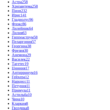
Астра
258
Хризантема
258
Пион
232
Ирис
141
Гладиолус
96
Флокс
86
Лилейник
64
Лилия
63
Гиппеаструм
58
Пеларгония
57
Георгина
38
Фрезия
30
Анемона
29
Василек
22
Тагетес
19
Цинния
17
Антирринум
16
Гейхера
12
Нарцисс
11
Петуния
11
Примула
11
Астильба
10
Чина
10
Кларкия
8
Гвоздика
8