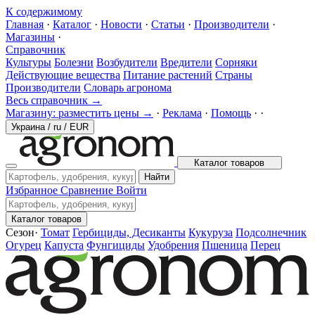
К содержимому
Главная
·
Каталог
·
Новости
·
Статьи
·
Производители
·
Магазины
·
Справочник
Культуры
Болезни
Возбудители
Вредители
Сорняки
Действующие вещества
Питание растений
Страны
Производители
Словарь агронома
Весь справочник →
Магазину: разместить цены →
·
Реклама
·
Помощь
·
·
Украина
/
ru
/
EUR
Каталог товаров
Найти
Избранное
Сравнение
Войти
Каталог товаров
Сезон
·
Томат
Гербициды, Десиканты
Кукуруза
Подсолнечник
Огурец
Капуста
Фунгициды
Удобрения
Пшеница
Перец