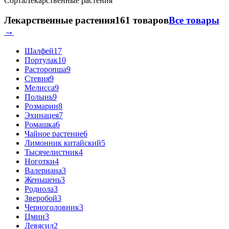
Сорта
Лекарственные растения
Лекарственные растения
161 товаров
Все товары
→
Шалфей
17
Портулак
10
Расторопша
9
Стевия
9
Мелисса
9
Полынь
9
Розмарин
8
Эхинацея
7
Ромашка
6
Чайное растение
6
Лимонник китайский
5
Тысячелистник
4
Ноготки
4
Валериана
3
Женьшень
3
Родиола
3
Зверобой
3
Черноголовник
3
Цмин
3
Девясил
2