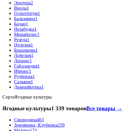
Энотера
2
Виола
1
Гелиптерум
1
Бальзамин
1
Бадан
1
Незабудка
1
Мирабилис
1
Резеда
1
Целозия
1
Брахикома
1
Лобелия
1
Лихнис
1
Гайллардия
1
Иберис
1
Рудбекия
1
Сальвия
1
Диморфотека
1
Сорта
Ягодные культуры
Ягодные культуры
1 339 товаров
Все товары →
Смородина
463
Земляника, Клубника
239
Малина
174