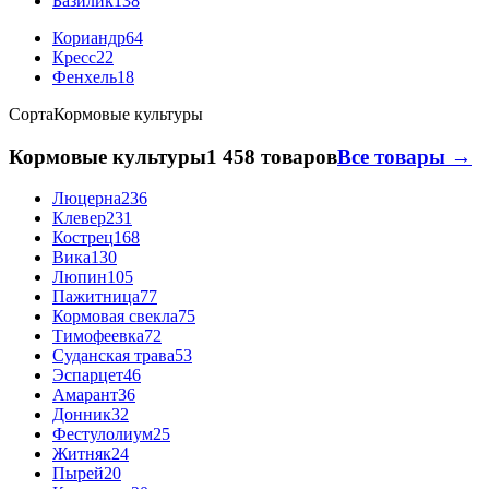
Базилик
138
Кориандр
64
Кресс
22
Фенхель
18
Сорта
Кормовые культуры
Кормовые культуры
1 458 товаров
Все товары →
Люцерна
236
Клевер
231
Кострец
168
Вика
130
Люпин
105
Пажитница
77
Кормовая свекла
75
Тимофеевка
72
Суданская трава
53
Эспарцет
46
Амарант
36
Донник
32
Фестулолиум
25
Житняк
24
Пырей
20