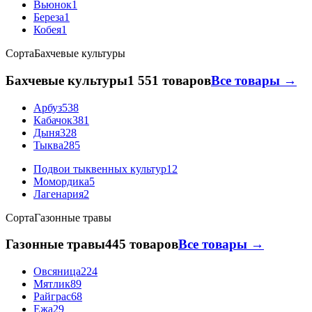
Вьюнок
1
Береза
1
Кобея
1
Сорта
Бахчевые культуры
Бахчевые культуры
1 551 товаров
Все товары →
Арбуз
538
Кабачок
381
Дыня
328
Тыква
285
Подвои тыквенных культур
12
Момордика
5
Лагенария
2
Сорта
Газонные травы
Газонные травы
445 товаров
Все товары →
Овсяница
224
Мятлик
89
Райграс
68
Ежа
29