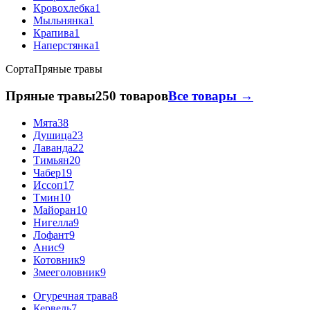
Кровохлебка
1
Мыльнянка
1
Крапива
1
Наперстянка
1
Сорта
Пряные травы
Пряные травы
250 товаров
Все товары →
Мята
38
Душица
23
Лаванда
22
Тимьян
20
Чабер
19
Иссоп
17
Тмин
10
Майоран
10
Нигелла
9
Лофант
9
Анис
9
Котовник
9
Змееголовник
9
Огуречная трава
8
Кервель
7