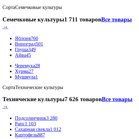
Сорта
Семечковые культуры
Семечковые культуры
1 711 товаров
Все товары
→
Яблоня
760
Виноград
501
Груша
349
Айва
45
Черемуха
28
Хурма
27
Мушмула
1
Сорта
Технические культуры
Технические культуры
7 626 товаров
Все товары
→
Подсолнечник
3 280
Рапс
1 103
Сахарная свекла
1 012
Картофель
887