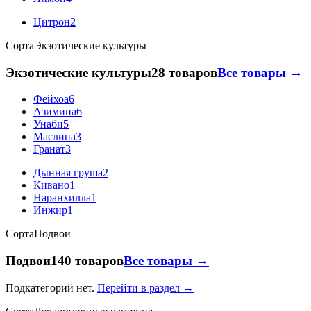
Цитрон
2
Сорта
Экзотические культуры
Экзотические культуры
28 товаров
Все товары →
Фейхоа
6
Азимина
6
Унаби
5
Маслина
3
Гранат
3
Дынная груша
2
Кивано
1
Наранхилла
1
Инжир
1
Сорта
Подвои
Подвои
140 товаров
Все товары →
Подкатегорий нет.
Перейти в раздел →