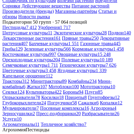
Справочник по культурам
Болезни растений
Вредители
Сорняки
Действующие вещества
Питание растений
Производители (бренды)
Магазины-партнёры
Статьи и
обзоры
Новости рынка
Подкатегории
50 групп · 57 064 позиций
Пестициды
7 412
Удобрения
1 717
Цитрусовые культуры
11
Экзотические культуры
28
Подвои
140
Лекарственные растения
161
Пряные травы
250
Декоративные
растения
407
Бахчевые культуры
1 551
Газонные травы
445
Грибы
129
Зеленные культуры
566
Кормовые культуры
1 458
Косточковые культуры
997
Овощные культуры
15 248
Орехоплодные культуры
204
Полевые культуры
10 189
Семечковые культуры
1 711
Технические культуры
7 626
Цветочные культуры
3 458
Ягодные культуры
1 339
Капельное орошение
112
Тракторы
312
Минитракторы
89
Комбайны
234
Мини-
комбайны
6
Жатки
107
Мотоблоки
100
Мототракторы
10
Сеялки
124
Культиваторы
422
Бороны
94
Плуги
85
Опрыскиватели
78
Косилки
18
Прицепы
8
Грунтофрезы
12
Глубокорыхлители
24
Погрузчики
58
Сажалки
6
Копалки
12
Мульчирователи
7
Посевные комплексы
16
Агродроны
4
Зерносушилки
2
Пресс-подборщики
20
Разбрасыватели
26
Услуги
10
Агроматериалы
11
Тепличное хозяйство
7
Агрохимия
Пестициды