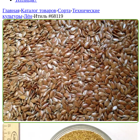
Главная
›
Каталог товаров
›
Сорта
›
Технические
культуры
›
Лён
›
Итиль
#68119