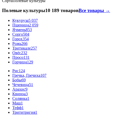
Сорта
Полевые культуры
Полевые культуры
10 189 товаров
Все товары →
Кукуруза
5 037
Пшеница
2 059
Ячмень
853
Сорго
504
Горох
354
Рожь
266
Тритикале
257
Овёс
232
Просо
131
Горчица
129
Рис
124
Гречка, Гречиха
107
Бобы
69
Чечевица
51
Арахис
9
Квиноа
3
Солянка
1
Маш
1
Тефф
1
Трититригия
1