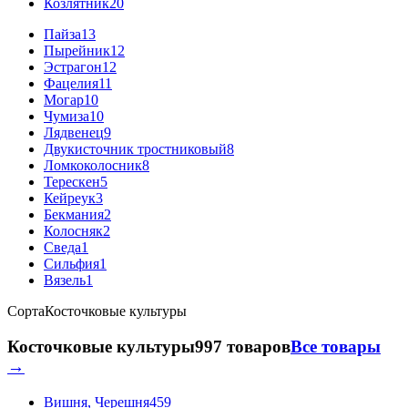
Козлятник
20
Пайза
13
Пырейник
12
Эстрагон
12
Фацелия
11
Могар
10
Чумиза
10
Лядвенец
9
Двукисточник тростниковый
8
Ломкоколосник
8
Терескен
5
Кейреук
3
Бекмания
2
Колосняк
2
Сведа
1
Сильфия
1
Вязель
1
Сорта
Косточковые культуры
Косточковые культуры
997 товаров
Все товары
→
Вишня, Черешня
459