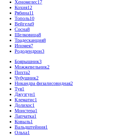
Хеномелес
17
Кохия
12
Рябина
11
Тополь
10
Вейгела
9
Сосна
8
Шелковица
8
Традесканция
8
Ипомея
7
Рододендрон
3
Боярышник
3
Можжевельник
2
Пихта
2
Чубушник
2
Никандра физалисовидная
2
Туя
1
Джузгун
1
Клематис
1
Долихос
1
Монстера
1
Лапчатка
1
Ковыль
1
Вальдштейния
1
Ольха
1