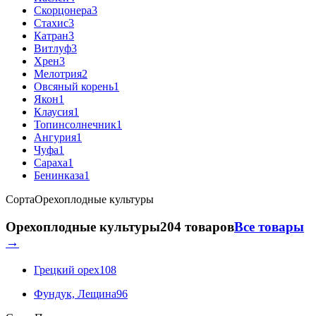
Скорцонера
3
Стахис
3
Катран
3
Витлуф
3
Хрен
3
Мелотрия
2
Овсяный корень
1
Якон
1
Клаусия
1
Топинсолнечник
1
Ангурия
1
Чуфа
1
Сараха
1
Бенинказа
1
Сорта
Орехоплодные культуры
Орехоплодные культуры
204 товаров
Все товары
→
Грецкий орех
108
Фундук, Лещина
96