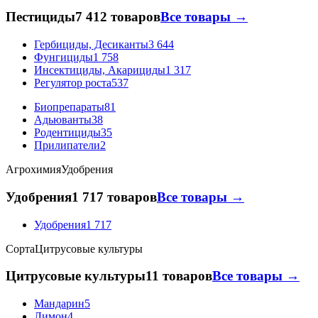
Пестициды
7 412 товаров
Все товары →
Гербициды, Десиканты
3 644
Фунгициды
1 758
Инсектициды, Акарициды
1 317
Регулятор роста
537
Биопрепараты
81
Адьюванты
38
Родентициды
35
Прилипатели
2
Агрохимия
Удобрения
Удобрения
1 717 товаров
Все товары →
Удобрения
1 717
Сорта
Цитрусовые культуры
Цитрусовые культуры
11 товаров
Все товары →
Мандарин
5
Лимон
4