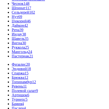
Чеснок
148
Шпинат
117
Сельдерей
102
Нут
69
Цикорий
46
Дайкон
42
Репа
39
Индау
38
Щавель
35
Вигна
30
Руккола
25
Мангольд
24
Пастернак
21
Физалис
20
Эндивий
18
Спаржа
15
Брюква
12
Топинамбур
12
Ревень
11
Полевой салат
9
Артишок
6
Турнепс
5
Бамия
4
Паслен
4