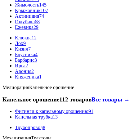
Жимолость
145
Крыжовник
107
Актинидия
74
Голубика
68
Ежевика
29
Клюква
12
Лох
9
Кизил
7
Брусника
4
Барбарис
3
Ирга
2
Арония
2
Княженика
1
Мелиорация
Капельное орошение
Капельное орошение
112 товаров
Все товары →
Фитинги к капельному орошению
91
Капельная трубка
13
Трубопровод
8
Механизация
Тракторы