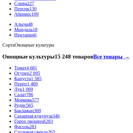
Слива
227
Персик
130
Абрикос
109
Алыча
48
Миндаль
18
Нектарин
6
Сорта
Овощные культуры
Овощные культуры
15 248 товаров
Все товары →
Томат
4 681
Огурец
2 095
Капуста
1 585
Перец
1 469
Лук
1 069
Салат
786
Морковь
577
Редис
565
Баклажан
369
Сахарная кукуруза
346
Горох овощной
283
Фасоль
283
Столовая свекла
263