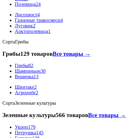
Полевица
24
Лисохвост
4
Газонные травосмеси
4
Луговик
2
Арктополевица
1
Сорта
Грибы
Грибы
129 товаров
Все товары →
Грибы
82
Шампиньон
30
Вешенка
13
Шиитаке
2
Агроцибе
2
Сорта
Зеленные культуры
Зеленные культуры
566 товаров
Все товары →
Укроп
179
Петрушка
145