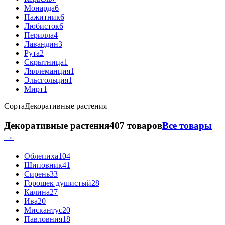
Монарда
6
Пажитник
6
Любисток
6
Перилла
4
Лавандин
3
Рута
2
Скрытница
1
Ляллеманция
1
Эльсгольция
1
Мирт
1
Сорта
Декоративные растения
Декоративные растения
407 товаров
Все товары
→
Облепиха
104
Шиповник
41
Сирень
33
Горошек душистый
28
Калина
27
Ива
20
Мискантус
20
Павловния
18