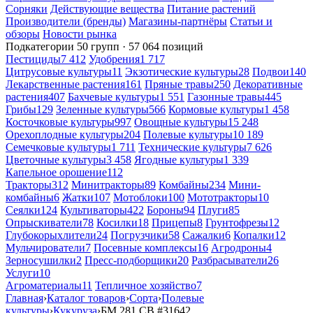
Сорняки
Действующие вещества
Питание растений
Производители (бренды)
Магазины-партнёры
Статьи и
обзоры
Новости рынка
Подкатегории
50 групп · 57 064 позиций
Пестициды
7 412
Удобрения
1 717
Цитрусовые культуры
11
Экзотические культуры
28
Подвои
140
Лекарственные растения
161
Пряные травы
250
Декоративные
растения
407
Бахчевые культуры
1 551
Газонные травы
445
Грибы
129
Зеленные культуры
566
Кормовые культуры
1 458
Косточковые культуры
997
Овощные культуры
15 248
Орехоплодные культуры
204
Полевые культуры
10 189
Семечковые культуры
1 711
Технические культуры
7 626
Цветочные культуры
3 458
Ягодные культуры
1 339
Капельное орошение
112
Тракторы
312
Минитракторы
89
Комбайны
234
Мини-
комбайны
6
Жатки
107
Мотоблоки
100
Мототракторы
10
Сеялки
124
Культиваторы
422
Бороны
94
Плуги
85
Опрыскиватели
78
Косилки
18
Прицепы
8
Грунтофрезы
12
Глубокорыхлители
24
Погрузчики
58
Сажалки
6
Копалки
12
Мульчирователи
7
Посевные комплексы
16
Агродроны
4
Зерносушилки
2
Пресс-подборщики
20
Разбрасыватели
26
Услуги
10
Агроматериалы
11
Тепличное хозяйство
7
Главная
›
Каталог товаров
›
Сорта
›
Полевые
культуры
›
Кукуруза
›
БМ 281 СВ
#31642