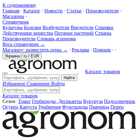
К содержимому
Главная
·
Каталог
·
Новости
·
Статьи
·
Производители
·
Магазины
·
Справочник
Культуры
Болезни
Возбудители
Вредители
Сорняки
Действующие вещества
Питание растений
Страны
Производители
Словарь агронома
Весь справочник →
Магазину: разместить цены →
·
Реклама
·
Помощь
·
·
Украина
/
ru
/
EUR
Каталог товаров
Найти
Избранное
Сравнение
Войти
Каталог товаров
Сезон
·
Томат
Гербициды, Десиканты
Кукуруза
Подсолнечник
Огурец
Капуста
Удобрения
Фунгициды
Пшеница
Перец