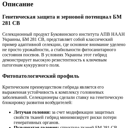
Описание
Генетическая защита и зерновой потенциал БМ
281 СВ
Селекционный продукт Буковинского института АПВ НААН
Украины, БМ 281 СВ, представляет собой классический
пример адаптивной селекции, где основное внимание уделено
не просто урожайности, а стабильности фитосанитарного
состояния посевов. В условиях Украины этот гибрид
демонстрирует высокую резистентность к ключевым
патогенам кукурузного поля.
Фитопатологический профиль
Критическим преимуществом гибрида является его
выраженная устойчивость к комплексу головневых
заболеваний. Селекционеры сделали ставку на генетическую
блокировку развития возбудителей:
Летучая головня:
за счет модификации защитных
свойств тканей гибрид минимизирует риски потери
генеративных органов.
Пузырчатая головня:
структура тканей БМ 281 СВ