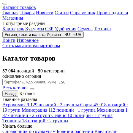
Каталог товаров
Главная
Товары
Новости
Статьи
Справочник
Производители
Магазины
Популярные разделы
Картофель
Кукуруза
СЗР
Удобрения
Семена
Техника
Регион, язык и валюта
Украина · RU · EUR
Войти
Избранное
Стать магазином-партнёром
Каталог товаров
57 064
позиций ·
50
категории
обновлено сегодня
ESC
Весь каталог
Каталог
Назад
Главные разделы
Агрохимия
9 129 позиций · 2 группы
Сорта
45 918 позиций ·
19 групп
Мелиорация
112 позиций · 1 группа
Механизация
1
877 позиций · 25 групп
Сервис
10 позиций · 1 группа
Теплицы
18 позиций · 2 группы
Узнать больше
Справочник по культурам
Болезни растений
Вредители