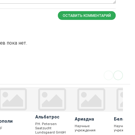
ОСТАВИТЬ КОММЕНТАРИЙ
в пока нет.
Альбатрос
Ариадна
Белая
ополи
P.H. Petersen
Принцес
Научные
Научные
LF
Saatzucht
учреждения
учреждения
Lundsgaard GmbH