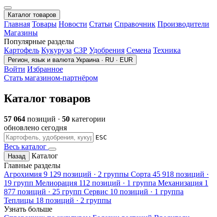
Каталог товаров
Главная
Товары
Новости
Статьи
Справочник
Производители
Магазины
Популярные разделы
Картофель
Кукуруза
СЗР
Удобрения
Семена
Техника
Регион, язык и валюта
Украина · RU · EUR
Войти
Избранное
Стать магазином-партнёром
Каталог товаров
57 064
позиций ·
50
категории
обновлено сегодня
ESC
Весь каталог
Каталог
Назад
Главные разделы
Агрохимия
9 129 позиций · 2 группы
Сорта
45 918 позиций ·
19 групп
Мелиорация
112 позиций · 1 группа
Механизация
1
877 позиций · 25 групп
Сервис
10 позиций · 1 группа
Теплицы
18 позиций · 2 группы
Узнать больше