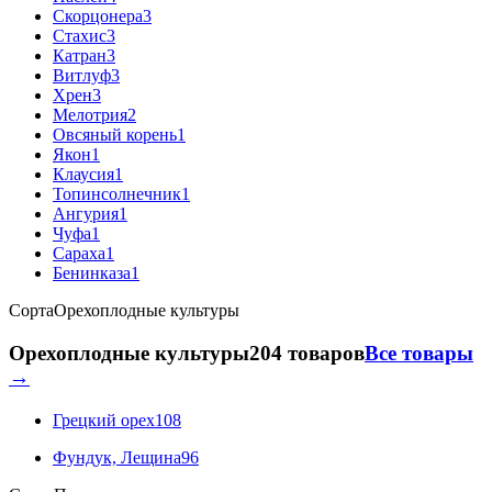
Скорцонера
3
Стахис
3
Катран
3
Витлуф
3
Хрен
3
Мелотрия
2
Овсяный корень
1
Якон
1
Клаусия
1
Топинсолнечник
1
Ангурия
1
Чуфа
1
Сараха
1
Бенинказа
1
Сорта
Орехоплодные культуры
Орехоплодные культуры
204 товаров
Все товары
→
Грецкий орех
108
Фундук, Лещина
96