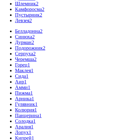
Шлемник
2
Камфоросма
2
Пустырник
2
Левзея
2
Белладонна
2
Синюха
2
Дурман
2
Подорожник
2
Серпуха
2
Черемша
2
Горец
1
Маклея
1
Сида
1
Аир
1
Амми
1
Пижма
1
Арника
1
Гулявник
1
Колюрия
1
Панцерина
1
Солодка
1
Аралия
1
Лопух
1
Кипрей
1