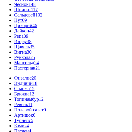
Чеснок
148
Шпинат
117
Сельдерей
102
Нут
69
Цикорий
46
Дайкон
42
Репа
39
Индау
38
Щавель
35
Вигна
30
Руккола
25
Мангольд
24
Пастернак
21
Физалис
20
Эндивий
18
Спаржа
15
Брюква
12
Топинамбур
12
Ревень
11
Полевой салат
9
Артишок
6
Турнепс
5
Бамия
4
Паслен
4