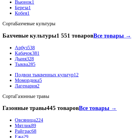
Вьюнок
1
Береза
1
Кобея
1
Сорта
Бахчевые культуры
Бахчевые культуры
1 551 товаров
Все товары →
Арбуз
538
Кабачок
381
Дыня
328
Тыква
285
Подвои тыквенных культур
12
Момордика
5
Лагенария
2
Сорта
Газонные травы
Газонные травы
445 товаров
Все товары →
Овсяница
224
Мятлик
89
Райграс
68
Ежа
29