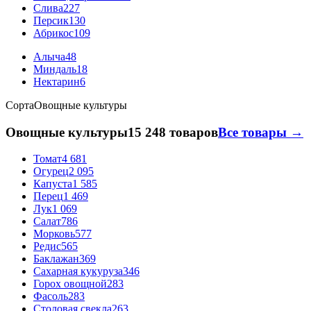
Слива
227
Персик
130
Абрикос
109
Алыча
48
Миндаль
18
Нектарин
6
Сорта
Овощные культуры
Овощные культуры
15 248 товаров
Все товары →
Томат
4 681
Огурец
2 095
Капуста
1 585
Перец
1 469
Лук
1 069
Салат
786
Морковь
577
Редис
565
Баклажан
369
Сахарная кукуруза
346
Горох овощной
283
Фасоль
283
Столовая свекла
263