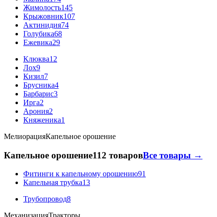
Жимолость
145
Крыжовник
107
Актинидия
74
Голубика
68
Ежевика
29
Клюква
12
Лох
9
Кизил
7
Брусника
4
Барбарис
3
Ирга
2
Арония
2
Княженика
1
Мелиорация
Капельное орошение
Капельное орошение
112 товаров
Все товары →
Фитинги к капельному орошению
91
Капельная трубка
13
Трубопровод
8
Механизация
Тракторы