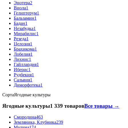
Энотера
2
Виола
1
Гелиптерум
1
Бальзамин
1
Бадан
1
Незабудка
1
Мирабилис
1
Резеда
1
Целозия
1
Брахикома
1
Лобелия
1
Лихнис
1
Гайллардия
1
Иберис
1
Рудбекия
1
Сальвия
1
Диморфотека
1
Сорта
Ягодные культуры
Ягодные культуры
1 339 товаров
Все товары →
Смородина
463
Земляника, Клубника
239
Малина
174