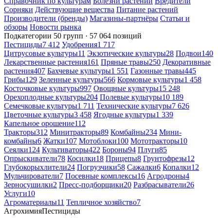
Справочник по культурам
Болезни растений
Вредители
Сорняки
Действующие вещества
Питание растений
Производители (бренды)
Магазины-партнёры
Статьи и
обзоры
Новости рынка
Подкатегории
50 групп · 57 064 позиций
Пестициды
7 412
Удобрения
1 717
Цитрусовые культуры
11
Экзотические культуры
28
Подвои
140
Лекарственные растения
161
Пряные травы
250
Декоративные
растения
407
Бахчевые культуры
1 551
Газонные травы
445
Грибы
129
Зеленные культуры
566
Кормовые культуры
1 458
Косточковые культуры
997
Овощные культуры
15 248
Орехоплодные культуры
204
Полевые культуры
10 189
Семечковые культуры
1 711
Технические культуры
7 626
Цветочные культуры
3 458
Ягодные культуры
1 339
Капельное орошение
112
Тракторы
312
Минитракторы
89
Комбайны
234
Мини-
комбайны
6
Жатки
107
Мотоблоки
100
Мототракторы
10
Сеялки
124
Культиваторы
422
Бороны
94
Плуги
85
Опрыскиватели
78
Косилки
18
Прицепы
8
Грунтофрезы
12
Глубокорыхлители
24
Погрузчики
58
Сажалки
6
Копалки
12
Мульчирователи
7
Посевные комплексы
16
Агродроны
4
Зерносушилки
2
Пресс-подборщики
20
Разбрасыватели
26
Услуги
10
Агроматериалы
11
Тепличное хозяйство
7
Агрохимия
Пестициды