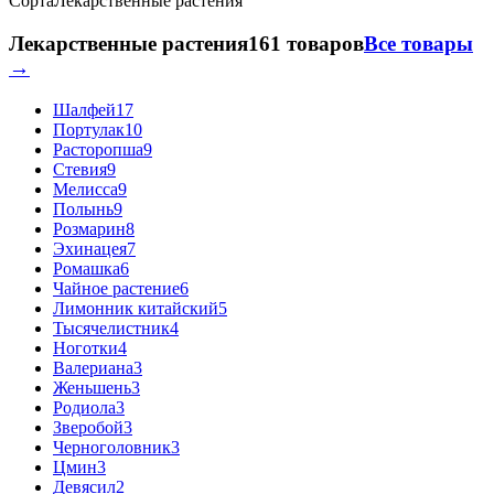
Сорта
Лекарственные растения
Лекарственные растения
161 товаров
Все товары
→
Шалфей
17
Портулак
10
Расторопша
9
Стевия
9
Мелисса
9
Полынь
9
Розмарин
8
Эхинацея
7
Ромашка
6
Чайное растение
6
Лимонник китайский
5
Тысячелистник
4
Ноготки
4
Валериана
3
Женьшень
3
Родиола
3
Зверобой
3
Черноголовник
3
Цмин
3
Девясил
2