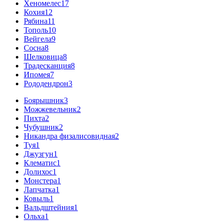
Хеномелес
17
Кохия
12
Рябина
11
Тополь
10
Вейгела
9
Сосна
8
Шелковица
8
Традесканция
8
Ипомея
7
Рододендрон
3
Боярышник
3
Можжевельник
2
Пихта
2
Чубушник
2
Никандра физалисовидная
2
Туя
1
Джузгун
1
Клематис
1
Долихос
1
Монстера
1
Лапчатка
1
Ковыль
1
Вальдштейния
1
Ольха
1