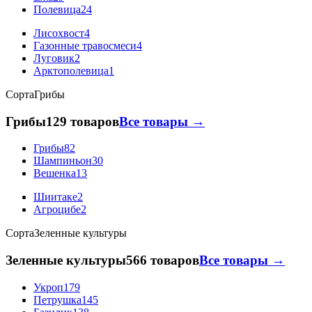
Полевица
24
Лисохвост
4
Газонные травосмеси
4
Луговик
2
Арктополевица
1
Сорта
Грибы
Грибы
129 товаров
Все товары →
Грибы
82
Шампиньон
30
Вешенка
13
Шиитаке
2
Агроцибе
2
Сорта
Зеленные культуры
Зеленные культуры
566 товаров
Все товары →
Укроп
179
Петрушка
145