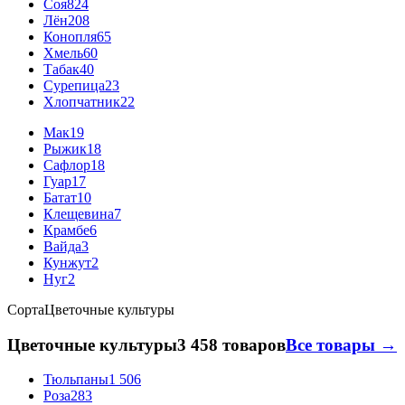
Соя
824
Лён
208
Конопля
65
Хмель
60
Табак
40
Сурепица
23
Хлопчатник
22
Мак
19
Рыжик
18
Сафлор
18
Гуар
17
Батат
10
Клещевина
7
Крамбе
6
Вайда
3
Кунжут
2
Нуг
2
Сорта
Цветочные культуры
Цветочные культуры
3 458 товаров
Все товары →
Тюльпаны
1 506
Роза
283