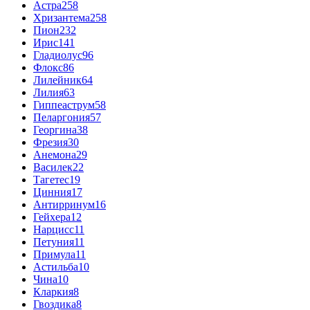
Астра
258
Хризантема
258
Пион
232
Ирис
141
Гладиолус
96
Флокс
86
Лилейник
64
Лилия
63
Гиппеаструм
58
Пеларгония
57
Георгина
38
Фрезия
30
Анемона
29
Василек
22
Тагетес
19
Цинния
17
Антирринум
16
Гейхера
12
Нарцисс
11
Петуния
11
Примула
11
Астильба
10
Чина
10
Кларкия
8
Гвоздика
8