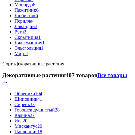
Монарда
6
Пажитник
6
Любисток
6
Перилла
4
Лавандин
3
Рута
2
Скрытница
1
Ляллеманция
1
Эльсгольция
1
Мирт
1
Сорта
Декоративные растения
Декоративные растения
407 товаров
Все товары
→
Облепиха
104
Шиповник
41
Сирень
33
Горошек душистый
28
Калина
27
Ива
20
Мискантус
20
Павловния
18