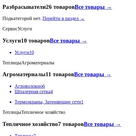
Разбрасыватели
26 товаров
Все товары →
Подкатегорий нет.
Перейти в раздел →
Сервис
Услуги
Услуги
10 товаров
Все товары →
Услуги
10
Теплицы
Агроматериалы
Агроматериалы
11 товаров
Все товары →
Агроволокно
6
Шпалерная сетка
4
Термоэкраны, Затеняющие сети
1
Теплицы
Тепличное хозяйство
Тепличное хозяйство
7 товаров
Все товары →
Теплицы
7