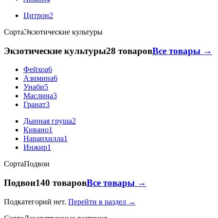
Цитрон
2
Сорта
Экзотические культуры
Экзотические культуры
28 товаров
Все товары →
Фейхоа
6
Азимина
6
Унаби
5
Маслина
3
Гранат
3
Дынная груша
2
Кивано
1
Наранхилла
1
Инжир
1
Сорта
Подвои
Подвои
140 товаров
Все товары →
Подкатегорий нет.
Перейти в раздел →