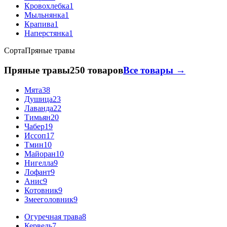
Кровохлебка
1
Мыльнянка
1
Крапива
1
Наперстянка
1
Сорта
Пряные травы
Пряные травы
250 товаров
Все товары →
Мята
38
Душица
23
Лаванда
22
Тимьян
20
Чабер
19
Иссоп
17
Тмин
10
Майоран
10
Нигелла
9
Лофант
9
Анис
9
Котовник
9
Змееголовник
9
Огуречная трава
8
Кервель
7