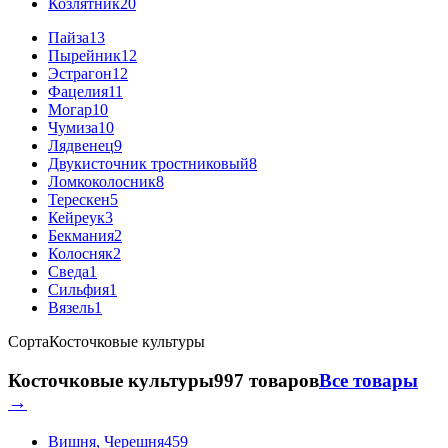
Козлятник
20
Пайза
13
Пырейник
12
Эстрагон
12
Фацелия
11
Могар
10
Чумиза
10
Лядвенец
9
Двукисточник тростниковый
8
Ломкоколосник
8
Терескен
5
Кейреук
3
Бекмания
2
Колосняк
2
Сведа
1
Сильфия
1
Вязель
1
Сорта
Косточковые культуры
Косточковые культуры
997 товаров
Все товары
→
Вишня, Черешня
459