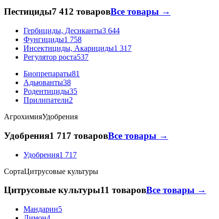
Пестициды
7 412 товаров
Все товары →
Гербициды, Десиканты
3 644
Фунгициды
1 758
Инсектициды, Акарициды
1 317
Регулятор роста
537
Биопрепараты
81
Адьюванты
38
Родентициды
35
Прилипатели
2
Агрохимия
Удобрения
Удобрения
1 717 товаров
Все товары →
Удобрения
1 717
Сорта
Цитрусовые культуры
Цитрусовые культуры
11 товаров
Все товары →
Мандарин
5
Лимон
4