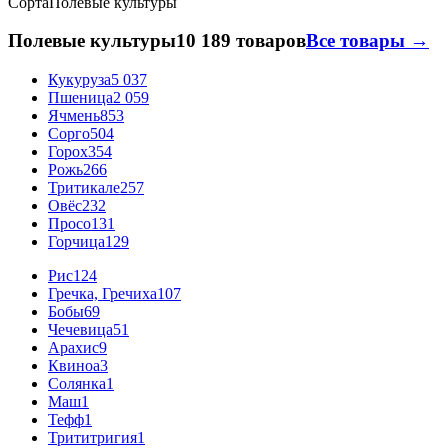
Сорта
Полевые культуры
Полевые культуры
10 189 товаров
Все товары →
Кукуруза
5 037
Пшеница
2 059
Ячмень
853
Сорго
504
Горох
354
Рожь
266
Тритикале
257
Овёс
232
Просо
131
Горчица
129
Рис
124
Гречка, Гречиха
107
Бобы
69
Чечевица
51
Арахис
9
Квиноа
3
Солянка
1
Маш
1
Тефф
1
Трититригия
1