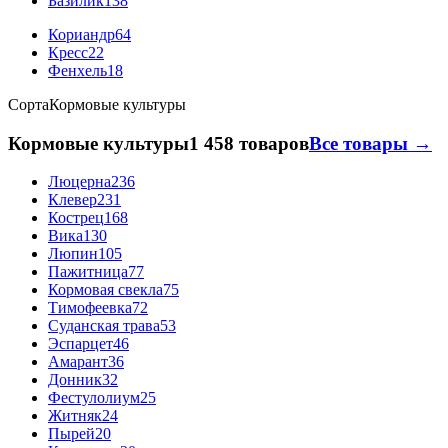
Базилик
138
Кориандр
64
Кресс
22
Фенхель
18
Сорта
Кормовые культуры
Кормовые культуры
1 458 товаров
Все товары →
Люцерна
236
Клевер
231
Кострец
168
Вика
130
Люпин
105
Пажитница
77
Кормовая свекла
75
Тимофеевка
72
Суданская трава
53
Эспарцет
46
Амарант
36
Донник
32
Фестулолиум
25
Житняк
24
Пырей
20