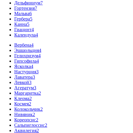
Дельфиниум
7
Гортензия
7
Мальва
6
Гербера
5
Канна
5
Гиацинт
4
Календула
4
Вербена
4
Эшшольция
4
Гелихризум
4
Гипсофила
4
Ясколка
4
Настурция
3
Лаватера
3
Левкой
3
Агератум
3
Маргаритка
2
Клеома
2
Космея
2
Колокольчик
2
Нивяник
2
Кореопсис
2
Сальпиглоссис
2
Аквилегия
2