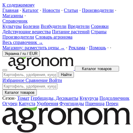
К содержимому
Главная
·
Каталог
·
Новости
·
Статьи
·
Производители
·
Магазины
·
Справочник
Культуры
Болезни
Возбудители
Вредители
Сорняки
Действующие вещества
Питание растений
Страны
Производители
Словарь агронома
Весь справочник →
Магазину: разместить цены →
·
Реклама
·
Помощь
·
·
Украина
/
ru
/
EUR
Каталог товаров
Найти
Избранное
Сравнение
Войти
Каталог товаров
Сезон
·
Томат
Гербициды, Десиканты
Кукуруза
Подсолнечник
Огурец
Капуста
Удобрения
Фунгициды
Пшеница
Перец