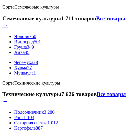
Сорта
Семечковые культуры
Семечковые культуры
1 711 товаров
Все товары
→
Яблоня
760
Виноград
501
Груша
349
Айва
45
Черемуха
28
Хурма
27
Мушмула
1
Сорта
Технические культуры
Технические культуры
7 626 товаров
Все товары
→
Подсолнечник
3 280
Рапс
1 103
Сахарная свекла
1 012
Картофель
887