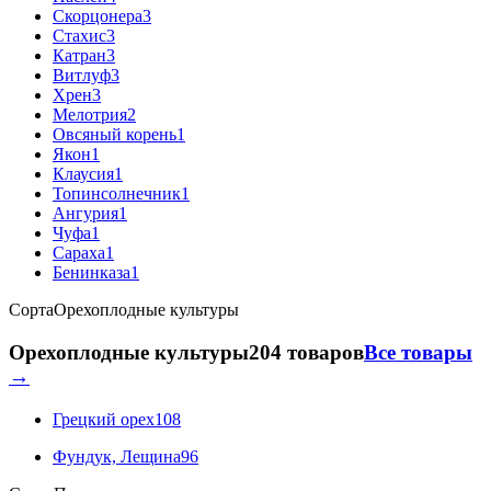
Скорцонера
3
Стахис
3
Катран
3
Витлуф
3
Хрен
3
Мелотрия
2
Овсяный корень
1
Якон
1
Клаусия
1
Топинсолнечник
1
Ангурия
1
Чуфа
1
Сараха
1
Бенинказа
1
Сорта
Орехоплодные культуры
Орехоплодные культуры
204 товаров
Все товары
→
Грецкий орех
108
Фундук, Лещина
96