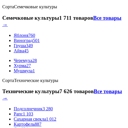
Сорта
Семечковые культуры
Семечковые культуры
1 711 товаров
Все товары
→
Яблоня
760
Виноград
501
Груша
349
Айва
45
Черемуха
28
Хурма
27
Мушмула
1
Сорта
Технические культуры
Технические культуры
7 626 товаров
Все товары
→
Подсолнечник
3 280
Рапс
1 103
Сахарная свекла
1 012
Картофель
887