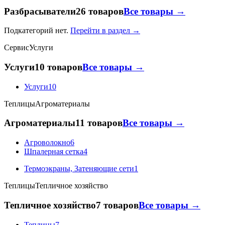
Разбрасыватели
26 товаров
Все товары →
Подкатегорий нет.
Перейти в раздел →
Сервис
Услуги
Услуги
10 товаров
Все товары →
Услуги
10
Теплицы
Агроматериалы
Агроматериалы
11 товаров
Все товары →
Агроволокно
6
Шпалерная сетка
4
Термоэкраны, Затеняющие сети
1
Теплицы
Тепличное хозяйство
Тепличное хозяйство
7 товаров
Все товары →
Теплицы
7