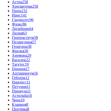
Астра
258
Хризантема
258
Пион
232
Ирис
141
Гладиолус
96
Флокс
86
Лилейник
64
Лилия
63
Гиппеаструм
58
Пеларгония
57
Георгина
38
Фрезия
30
Анемона
29
Василек
22
Тагетес
19
Цинния
17
Антирринум
16
Гейхера
12
Нарцисс
11
Петуния
11
Примула
11
Астильба
10
Чина
10
Кларкия
8
Гвоздика
8