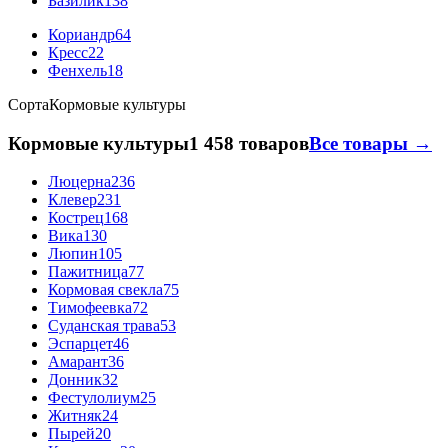
Базилик
138
Кориандр
64
Кресс
22
Фенхель
18
Сорта
Кормовые культуры
Кормовые культуры
1 458 товаров
Все товары →
Люцерна
236
Клевер
231
Кострец
168
Вика
130
Люпин
105
Пажитница
77
Кормовая свекла
75
Тимофеевка
72
Суданская трава
53
Эспарцет
46
Амарант
36
Донник
32
Фестулолиум
25
Житняк
24
Пырей
20