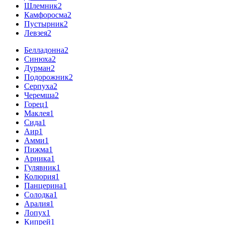
Шлемник
2
Камфоросма
2
Пустырник
2
Левзея
2
Белладонна
2
Синюха
2
Дурман
2
Подорожник
2
Серпуха
2
Черемша
2
Горец
1
Маклея
1
Сида
1
Аир
1
Амми
1
Пижма
1
Арника
1
Гулявник
1
Колюрия
1
Панцерина
1
Солодка
1
Аралия
1
Лопух
1
Кипрей
1