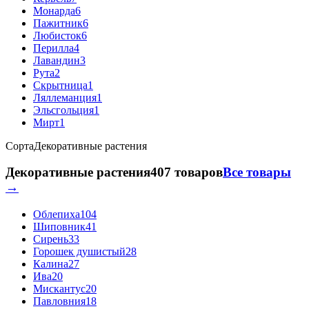
Монарда
6
Пажитник
6
Любисток
6
Перилла
4
Лавандин
3
Рута
2
Скрытница
1
Ляллеманция
1
Эльсгольция
1
Мирт
1
Сорта
Декоративные растения
Декоративные растения
407 товаров
Все товары
→
Облепиха
104
Шиповник
41
Сирень
33
Горошек душистый
28
Калина
27
Ива
20
Мискантус
20
Павловния
18