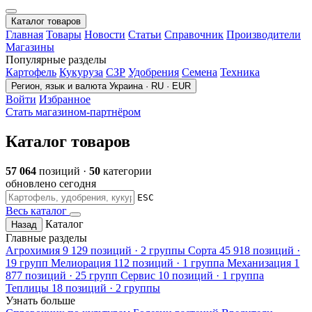
Каталог товаров
Главная
Товары
Новости
Статьи
Справочник
Производители
Магазины
Популярные разделы
Картофель
Кукуруза
СЗР
Удобрения
Семена
Техника
Регион, язык и валюта
Украина · RU · EUR
Войти
Избранное
Стать магазином-партнёром
Каталог товаров
57 064
позиций ·
50
категории
обновлено сегодня
ESC
Весь каталог
Каталог
Назад
Главные разделы
Агрохимия
9 129 позиций · 2 группы
Сорта
45 918 позиций ·
19 групп
Мелиорация
112 позиций · 1 группа
Механизация
1
877 позиций · 25 групп
Сервис
10 позиций · 1 группа
Теплицы
18 позиций · 2 группы
Узнать больше