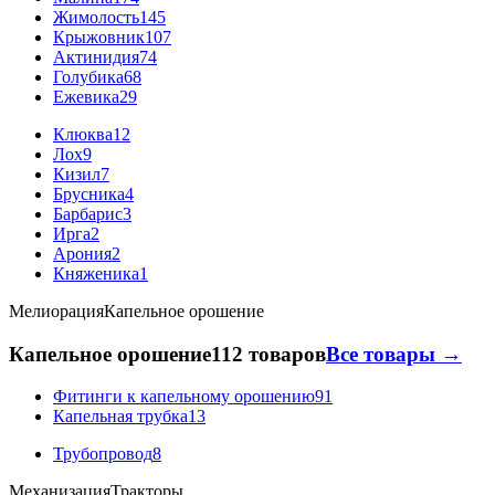
Жимолость
145
Крыжовник
107
Актинидия
74
Голубика
68
Ежевика
29
Клюква
12
Лох
9
Кизил
7
Брусника
4
Барбарис
3
Ирга
2
Арония
2
Княженика
1
Мелиорация
Капельное орошение
Капельное орошение
112 товаров
Все товары →
Фитинги к капельному орошению
91
Капельная трубка
13
Трубопровод
8
Механизация
Тракторы