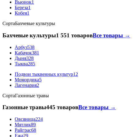
Вьюнок
1
Береза
1
Кобея
1
Сорта
Бахчевые культуры
Бахчевые культуры
1 551 товаров
Все товары →
Арбуз
538
Кабачок
381
Дыня
328
Тыква
285
Подвои тыквенных культур
12
Момордика
5
Лагенария
2
Сорта
Газонные травы
Газонные травы
445 товаров
Все товары →
Овсяница
224
Мятлик
89
Райграс
68
Ежа
29