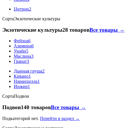
Цитрон
2
Сорта
Экзотические культуры
Экзотические культуры
28 товаров
Все товары →
Фейхоа
6
Азимина
6
Унаби
5
Маслина
3
Гранат
3
Дынная груша
2
Кивано
1
Наранхилла
1
Инжир
1
Сорта
Подвои
Подвои
140 товаров
Все товары →
Подкатегорий нет.
Перейти в раздел →