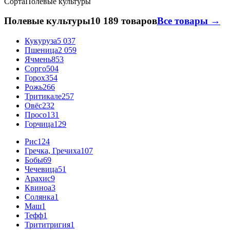
Сорта
Полевые культуры
Полевые культуры
10 189 товаров
Все товары →
Кукуруза
5 037
Пшеница
2 059
Ячмень
853
Сорго
504
Горох
354
Рожь
266
Тритикале
257
Овёс
232
Просо
131
Горчица
129
Рис
124
Гречка, Гречиха
107
Бобы
69
Чечевица
51
Арахис
9
Квиноа
3
Солянка
1
Маш
1
Тефф
1
Трититригия
1