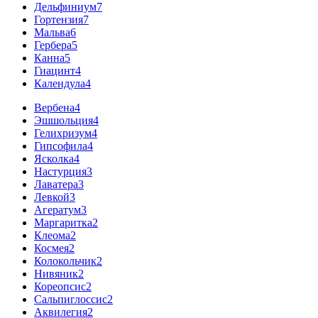
Дельфиниум
7
Гортензия
7
Мальва
6
Гербера
5
Канна
5
Гиацинт
4
Календула
4
Вербена
4
Эшшольция
4
Гелихризум
4
Гипсофила
4
Ясколка
4
Настурция
3
Лаватера
3
Левкой
3
Агератум
3
Маргаритка
2
Клеома
2
Космея
2
Колокольчик
2
Нивяник
2
Кореопсис
2
Сальпиглоссис
2
Аквилегия
2