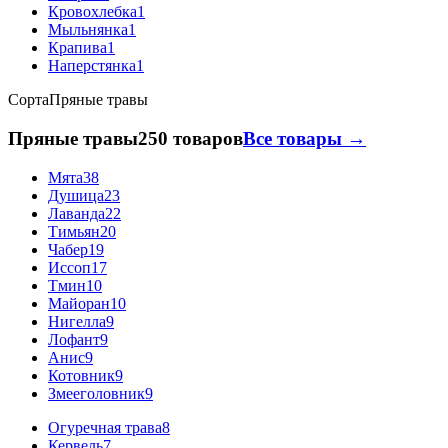
Кровохлебка
1
Мыльнянка
1
Крапива
1
Наперстянка
1
Сорта
Пряные травы
Пряные травы
250 товаров
Все товары →
Мята
38
Душица
23
Лаванда
22
Тимьян
20
Чабер
19
Иссоп
17
Тмин
10
Майоран
10
Нигелла
9
Лофант
9
Анис
9
Котовник
9
Змееголовник
9
Огуречная трава
8
Кервель
7