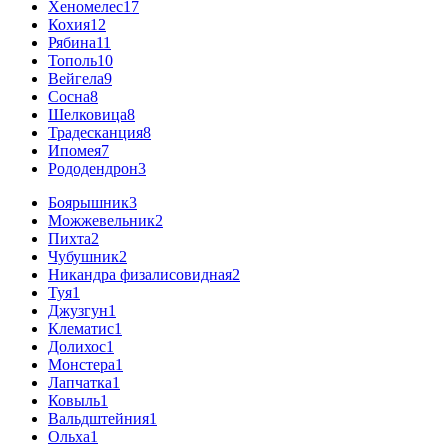
Хеномелес
17
Кохия
12
Рябина
11
Тополь
10
Вейгела
9
Сосна
8
Шелковица
8
Традесканция
8
Ипомея
7
Рододендрон
3
Боярышник
3
Можжевельник
2
Пихта
2
Чубушник
2
Никандра физалисовидная
2
Туя
1
Джузгун
1
Клематис
1
Долихос
1
Монстера
1
Лапчатка
1
Ковыль
1
Вальдштейния
1
Ольха
1