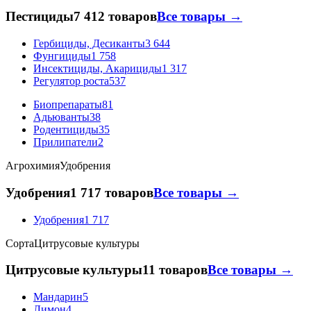
Пестициды
7 412 товаров
Все товары →
Гербициды, Десиканты
3 644
Фунгициды
1 758
Инсектициды, Акарициды
1 317
Регулятор роста
537
Биопрепараты
81
Адьюванты
38
Родентициды
35
Прилипатели
2
Агрохимия
Удобрения
Удобрения
1 717 товаров
Все товары →
Удобрения
1 717
Сорта
Цитрусовые культуры
Цитрусовые культуры
11 товаров
Все товары →
Мандарин
5
Лимон
4