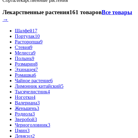
Сорта
Лекарственные растения
Лекарственные растения
161 товаров
Все товары
→
Шалфей
17
Портулак
10
Расторопша
9
Стевия
9
Мелисса
9
Полынь
9
Розмарин
8
Эхинацея
7
Ромашка
6
Чайное растение
6
Лимонник китайский
5
Тысячелистник
4
Ноготки
4
Валериана
3
Женьшень
3
Родиола
3
Зверобой
3
Черноголовник
3
Цмин
3
Девясил
2