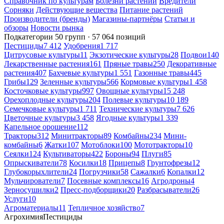
Справочник по культурам
Болезни растений
Вредители
Сорняки
Действующие вещества
Питание растений
Производители (бренды)
Магазины-партнёры
Статьи и
обзоры
Новости рынка
Подкатегории
50 групп · 57 064 позиций
Пестициды
7 412
Удобрения
1 717
Цитрусовые культуры
11
Экзотические культуры
28
Подвои
140
Лекарственные растения
161
Пряные травы
250
Декоративные
растения
407
Бахчевые культуры
1 551
Газонные травы
445
Грибы
129
Зеленные культуры
566
Кормовые культуры
1 458
Косточковые культуры
997
Овощные культуры
15 248
Орехоплодные культуры
204
Полевые культуры
10 189
Семечковые культуры
1 711
Технические культуры
7 626
Цветочные культуры
3 458
Ягодные культуры
1 339
Капельное орошение
112
Тракторы
312
Минитракторы
89
Комбайны
234
Мини-
комбайны
6
Жатки
107
Мотоблоки
100
Мототракторы
10
Сеялки
124
Культиваторы
422
Бороны
94
Плуги
85
Опрыскиватели
78
Косилки
18
Прицепы
8
Грунтофрезы
12
Глубокорыхлители
24
Погрузчики
58
Сажалки
6
Копалки
12
Мульчирователи
7
Посевные комплексы
16
Агродроны
4
Зерносушилки
2
Пресс-подборщики
20
Разбрасыватели
26
Услуги
10
Агроматериалы
11
Тепличное хозяйство
7
Агрохимия
Пестициды