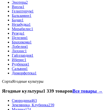
Энотера
2
Виола
1
Гелиптерум
1
Бальзамин
1
Бадан
1
Незабудка
1
Мирабилис
1
Резеда
1
Целозия
1
Брахикома
1
Лобелия
1
Лихнис
1
Гайллардия
1
Иберис
1
Рудбекия
1
Сальвия
1
Диморфотека
1
Сорта
Ягодные культуры
Ягодные культуры
1 339 товаров
Все товары →
Смородина
463
Земляника, Клубника
239
Малина
174