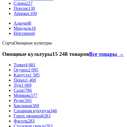
Слива
227
Персик
130
Абрикос
109
Алыча
48
Миндаль
18
Нектарин
6
Сорта
Овощные культуры
Овощные культуры
15 248 товаров
Все товары →
Томат
4 681
Огурец
2 095
Капуста
1 585
Перец
1 469
Лук
1 069
Салат
786
Морковь
577
Редис
565
Баклажан
369
Сахарная кукуруза
346
Горох овощной
283
Фасоль
283
Столовая свекла
263