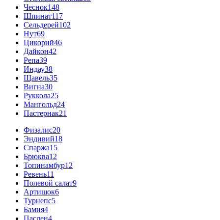
Чеснок
148
Шпинат
117
Сельдерей
102
Нут
69
Цикорий
46
Дайкон
42
Репа
39
Индау
38
Щавель
35
Вигна
30
Руккола
25
Мангольд
24
Пастернак
21
Физалис
20
Эндивий
18
Спаржа
15
Брюква
12
Топинамбур
12
Ревень
11
Полевой салат
9
Артишок
6
Турнепс
5
Бамия
4
Паслен
4