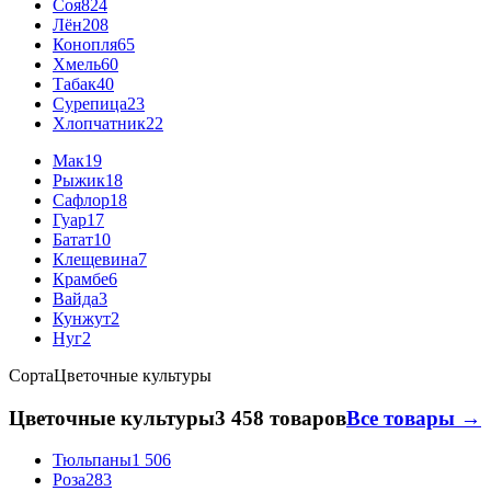
Соя
824
Лён
208
Конопля
65
Хмель
60
Табак
40
Сурепица
23
Хлопчатник
22
Мак
19
Рыжик
18
Сафлор
18
Гуар
17
Батат
10
Клещевина
7
Крамбе
6
Вайда
3
Кунжут
2
Нуг
2
Сорта
Цветочные культуры
Цветочные культуры
3 458 товаров
Все товары →
Тюльпаны
1 506
Роза
283