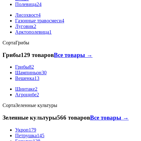
Полевица
24
Лисохвост
4
Газонные травосмеси
4
Луговик
2
Арктополевица
1
Сорта
Грибы
Грибы
129 товаров
Все товары →
Грибы
82
Шампиньон
30
Вешенка
13
Шиитаке
2
Агроцибе
2
Сорта
Зеленные культуры
Зеленные культуры
566 товаров
Все товары →
Укроп
179
Петрушка
145