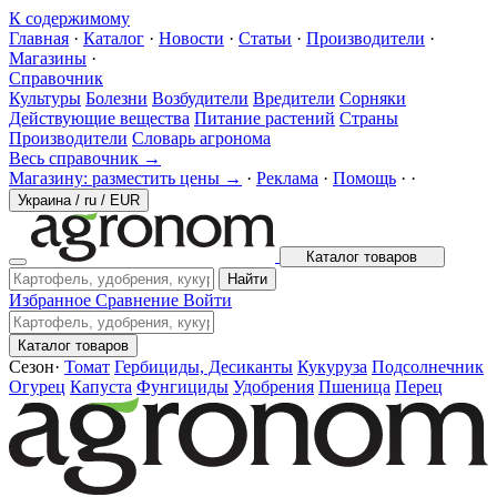
К содержимому
Главная
·
Каталог
·
Новости
·
Статьи
·
Производители
·
Магазины
·
Справочник
Культуры
Болезни
Возбудители
Вредители
Сорняки
Действующие вещества
Питание растений
Страны
Производители
Словарь агронома
Весь справочник →
Магазину: разместить цены →
·
Реклама
·
Помощь
·
·
Украина
/
ru
/
EUR
Каталог товаров
Найти
Избранное
Сравнение
Войти
Каталог товаров
Сезон
·
Томат
Гербициды, Десиканты
Кукуруза
Подсолнечник
Огурец
Капуста
Фунгициды
Удобрения
Пшеница
Перец