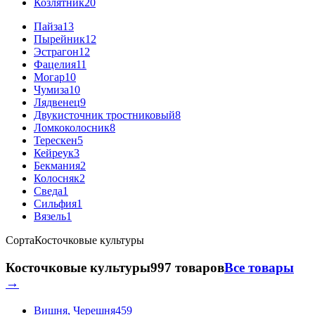
Козлятник
20
Пайза
13
Пырейник
12
Эстрагон
12
Фацелия
11
Могар
10
Чумиза
10
Лядвенец
9
Двукисточник тростниковый
8
Ломкоколосник
8
Терескен
5
Кейреук
3
Бекмания
2
Колосняк
2
Сведа
1
Сильфия
1
Вязель
1
Сорта
Косточковые культуры
Косточковые культуры
997 товаров
Все товары
→
Вишня, Черешня
459