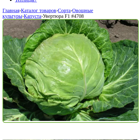
Главная
›
Каталог товаров
›
Сорта
›
Овощные
культуры
›
Капуста
›
Увертюра F1
#4708