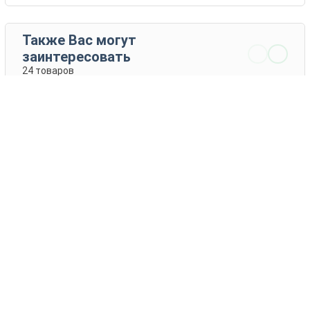
Также Вас могут
заинтересовать
24 товаров
Фламенко F1
Энканто F1
Bejo
Bejo
2 EUR
10 - 35 EUR
КУПИТЬ
КУПИТЬ
Каталог товаров
Новости
Статьи
Обратная связь
RSS