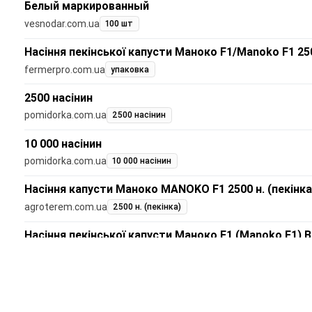
Белый маркированный
vesnodar.com.ua
100 шт
Насіння пекінської капусти Маноко F1/Manoko F1 250
fermerpro.com.ua
упаковка
2500 насінин
pomidorka.com.ua
2500 насінин
10 000 насінин
pomidorka.com.ua
10 000 насінин
Насіння капусти Маноко MANOKO F1 2500 н. (пекінка
agroterem.com.ua
2500 н. (пекінка)
Насіння пекінської капусти Маноко F1 (Manoko F1) B
agrise.com.ua
2500 шт.
Оригинальный пакет
vesnodar.com.ua
2500 шт