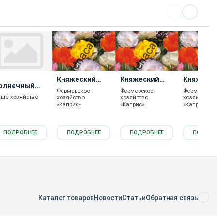
Княжеский
Княжеский
Княжеск
олнечный
Коврик Алый
Коврик Белый
Коврик
Фермерское
Фермерское
Фермерское
лик
Оранжев
аше хозяйство
хозяйство
хозяйство
хозяйство
«Каприс»
«Каприс»
«Каприс»
ПОДРОБНЕЕ
ПОДРОБНЕЕ
ПОДРОБНЕЕ
ПОДРОБ
Каталог товаров
Новости
Статьи
Обратная связь
RS