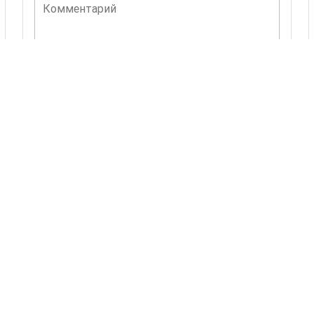
Комментарий
ОСТАВИТЬ КОММЕНТАРИЙ
Комментариев пока нет.
Также Вас могут
заинтересовать
24 товаров
Украиночка
Уляна
Научные
Научные