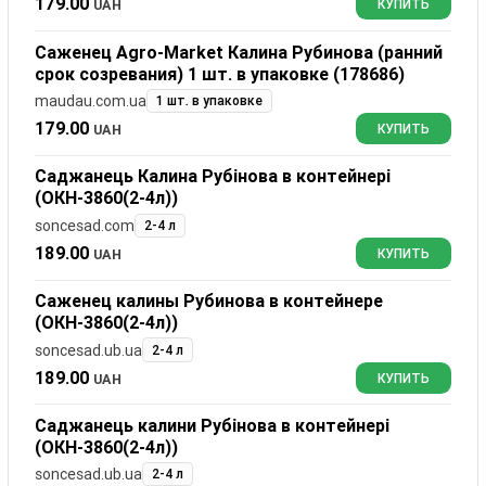
179.00
UAH
КУПИТЬ
Саженец Agro-Market Калина Рубинова (ранний
срок созревания) 1 шт. в упаковке (178686)
maudau.com.ua
1 шт. в упаковке
179.00
UAH
КУПИТЬ
Саджанець Калина Рубінова в контейнері
(ОКН-3860(2-4л))
soncesad.com
2-4 л
189.00
UAH
КУПИТЬ
Саженец калины Рубинова в контейнере
(ОКН-3860(2-4л))
soncesad.ub.ua
2-4 л
189.00
UAH
КУПИТЬ
Саджанець калини Рубінова в контейнері
(ОКН-3860(2-4л))
soncesad.ub.ua
2-4 л