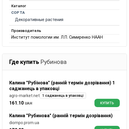
Каталог
СОРТА
Декоративные растения
Производитель
Институт помологии им. Л.П. Симиренко НААН
Где купить
Рубинова
Калина "Рубінова" (ранній термін дозрівання) 1
саджанець в упаковці
agro-market.net
1 саджанець в упаковці
161.10
UAH
КУПИТЬ
Калина "Рубинова" (ранній термін дозрівання)
diompo.prom.ua