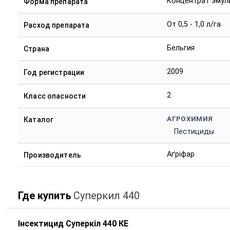
Концентрат эмул
Форма препарата
От 0,5 - 1,0 л/га
Расход препарата
Бельгия
Страна
2009
Год регистрации
2
Класс опасности
АГРОХИМИЯ
Каталог
Пестициды
Аґріфар
Производитель
Где купить
Суперкил 440
Інсектицид Суперкіл 440 КЕ