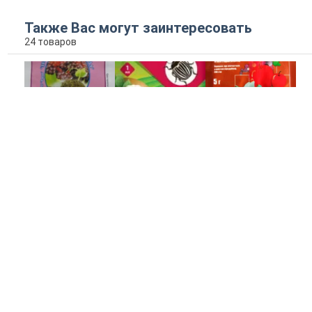
Также Вас могут заинтересовать
24 товаров
Талстар
Таурус
Т
Танрек
Другие
Другие
Д
Avgust
производители
производители
п
2 - 477 EUR
17 - 163 EUR
17 EUR
2
КУПИТЬ
КУПИТЬ
КУПИТЬ