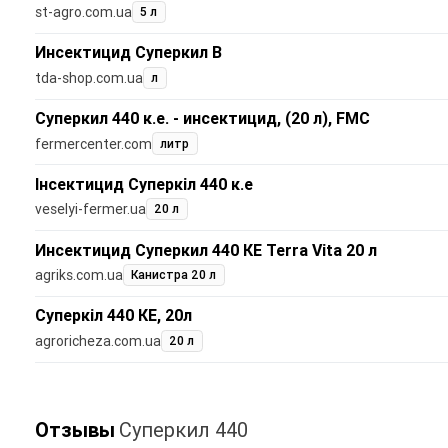
st-agro.com.ua
5 л
Инсектицид Суперкил В
tda-shop.com.ua
л
Суперкил 440 к.е. - инсектицид, (20 л), FMC
fermercenter.com
литр
Інсектицид Суперкіл 440 к.е
veselyi-fermer.ua
20 л
Инсектицид Суперкил 440 КЕ Terra Vita 20 л
agriks.com.ua
Канистра 20 л
Суперкіл 440 КЕ, 20л
agroricheza.com.ua
20 л
Отзывы
Суперкил 440