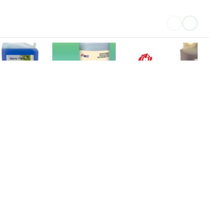
есак
Том
Фаскорд
Фастак
ругие
Другие
Щёлково Агрохим,
BASF
роизводители
производители
ЗАТ
6 - 21 EU
3 EUR
КУПИ
КУПИТЬ
ПОДРОБНЕЕ
ПОДРОБНЕЕ
Каталог товаров
Новости
Статьи
Обратная связь
RS