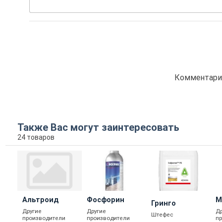
Комментарие
Также Вас могут заинтересовать
24 товаров
Альтроид
Фосфорин
М
Гринго
Другие
Другие
Д
Штефес
производители
производители
п