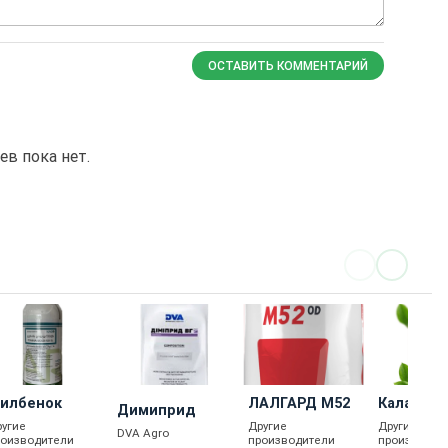
ОСТАВИТЬ КОММЕНТАРИЙ
в пока нет.
илбенок
ЛАЛГАРД М52
Каланта
Димиприд
ругие
Другие
Другие
DVA Agro
роизводители
производители
производит