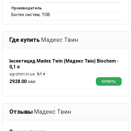
Производитель
Біотех систем, ТОВ
Где купить
Мадекс Твин
Інсектицид Madex Twin (Мадекс Твін) Biochem -
0,1 л
agrohim.in.ua
0,1 л
2928.00
UAH
КУПИТЬ
Отзывы
Мадекс Твин