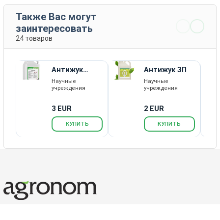
Также Вас могут
заинтересовать
24 товаров
Антижук
Антижук ЗП
Гидро РК
Научные
Научные
учреждения
учреждения
3 EUR
2 EUR
КУПИТЬ
КУПИТЬ
Каталог товаров
Новости
Статьи
Обратная связь
RSS