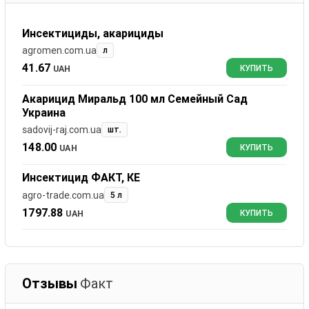
Инсектициды, акарициды
agromen.com.ua
л
41.67
UAH
КУПИТЬ
Акарицид Миральд 100 мл Семейный Сад
Украина
sadovij-raj.com.ua
шт.
148.00
UAH
КУПИТЬ
Инсектицид ФАКТ, КЕ
agro-trade.com.ua
5 л
1797.88
UAH
КУПИТЬ
Отзывы
Факт