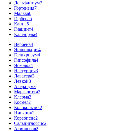
Дельфиниум
7
Гортензия
7
Мальва
6
Гербера
5
Канна
5
Гиацинт
4
Календула
4
Вербена
4
Эшшольция
4
Гелихризум
4
Гипсофила
4
Ясколка
4
Настурция
3
Лаватера
3
Левкой
3
Агератум
3
Маргаритка
2
Клеома
2
Космея
2
Колокольчик
2
Нивяник
2
Кореопсис
2
Сальпиглоссис
2
Аквилегия
2