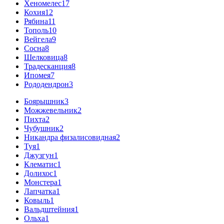
Хеномелес
17
Кохия
12
Рябина
11
Тополь
10
Вейгела
9
Сосна
8
Шелковица
8
Традесканция
8
Ипомея
7
Рододендрон
3
Боярышник
3
Можжевельник
2
Пихта
2
Чубушник
2
Никандра физалисовидная
2
Туя
1
Джузгун
1
Клематис
1
Долихос
1
Монстера
1
Лапчатка
1
Ковыль
1
Вальдштейния
1
Ольха
1