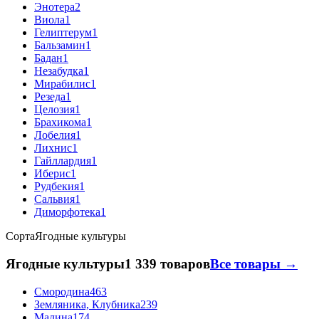
Энотера
2
Виола
1
Гелиптерум
1
Бальзамин
1
Бадан
1
Незабудка
1
Мирабилис
1
Резеда
1
Целозия
1
Брахикома
1
Лобелия
1
Лихнис
1
Гайллардия
1
Иберис
1
Рудбекия
1
Сальвия
1
Диморфотека
1
Сорта
Ягодные культуры
Ягодные культуры
1 339 товаров
Все товары →
Смородина
463
Земляника, Клубника
239
Малина
174