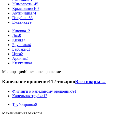
Жимолость
145
Крыжовник
107
Актинидия
74
Голубика
68
Ежевика
29
Клюква
12
Лох
9
Кизил
7
Брусника
4
Барбарис
3
Ирга
2
Арония
2
Княженика
1
Мелиорация
Капельное орошение
Капельное орошение
112 товаров
Все товары →
Фитинги к капельному орошению
91
Капельная трубка
13
Трубопровод
8
Механизация
Тракторы