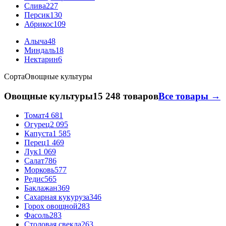
Слива
227
Персик
130
Абрикос
109
Алыча
48
Миндаль
18
Нектарин
6
Сорта
Овощные культуры
Овощные культуры
15 248 товаров
Все товары →
Томат
4 681
Огурец
2 095
Капуста
1 585
Перец
1 469
Лук
1 069
Салат
786
Морковь
577
Редис
565
Баклажан
369
Сахарная кукуруза
346
Горох овощной
283
Фасоль
283
Столовая свекла
263