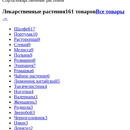
Сорта
Лекарственные растения
Лекарственные растения
161 товаров
Все товары
→
Шалфей
17
Портулак
10
Расторопша
9
Стевия
9
Мелисса
9
Полынь
9
Розмарин
8
Эхинацея
7
Ромашка
6
Чайное растение
6
Лимонник китайский
5
Тысячелистник
4
Ноготки
4
Валериана
3
Женьшень
3
Родиола
3
Зверобой
3
Черноголовник
3
Цмин
3
Девясил
2