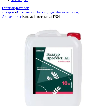
Главная
›
Каталог
товаров
›
Агрохимия
›
Пестициды
›
Инсектициды,
Акарициды
›
Балаур Протект
#24784