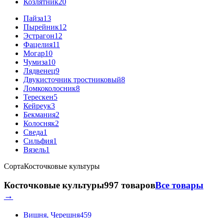
Козлятник
20
Пайза
13
Пырейник
12
Эстрагон
12
Фацелия
11
Могар
10
Чумиза
10
Лядвенец
9
Двукисточник тростниковый
8
Ломкоколосник
8
Терескен
5
Кейреук
3
Бекмания
2
Колосняк
2
Сведа
1
Сильфия
1
Вязель
1
Сорта
Косточковые культуры
Косточковые культуры
997 товаров
Все товары
→
Вишня, Черешня
459