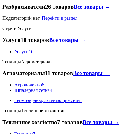
Разбрасыватели
26 товаров
Все товары →
Подкатегорий нет.
Перейти в раздел →
Сервис
Услуги
Услуги
10 товаров
Все товары →
Услуги
10
Теплицы
Агроматериалы
Агроматериалы
11 товаров
Все товары →
Агроволокно
6
Шпалерная сетка
4
Термоэкраны, Затеняющие сети
1
Теплицы
Тепличное хозяйство
Тепличное хозяйство
7 товаров
Все товары →
Теплицы
7