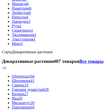
Монарда
6
Пажитник
6
Любисток
6
Перилла
4
Лавандин
3
Рута
2
Скрытница
1
Ляллеманция
1
Эльсгольция
1
Мирт
1
Сорта
Декоративные растения
Декоративные растения
407 товаров
Все товары
→
Облепиха
104
Шиповник
41
Сирень
33
Горошек душистый
28
Калина
27
Ива
20
Мискантус
20
Павловния
18