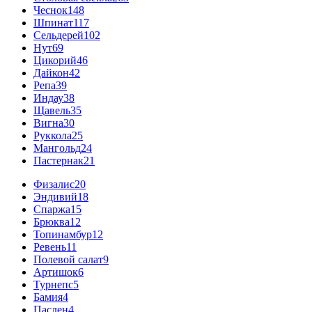
Чеснок
148
Шпинат
117
Сельдерей
102
Нут
69
Цикорий
46
Дайкон
42
Репа
39
Индау
38
Щавель
35
Вигна
30
Руккола
25
Мангольд
24
Пастернак
21
Физалис
20
Эндивий
18
Спаржа
15
Брюква
12
Топинамбур
12
Ревень
11
Полевой салат
9
Артишок
6
Турнепс
5
Бамия
4
Паслен
4