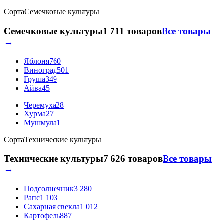
Сорта
Семечковые культуры
Семечковые культуры
1 711 товаров
Все товары
→
Яблоня
760
Виноград
501
Груша
349
Айва
45
Черемуха
28
Хурма
27
Мушмула
1
Сорта
Технические культуры
Технические культуры
7 626 товаров
Все товары
→
Подсолнечник
3 280
Рапс
1 103
Сахарная свекла
1 012
Картофель
887