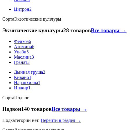
Цитрон
2
Сорта
Экзотические культуры
Экзотические культуры
28 товаров
Все товары →
Фейхоа
6
Азимина
6
Унаби
5
Маслина
3
Гранат
3
Дынная груша
2
Кивано
1
Наранхилла
1
Инжир
1
Сорта
Подвои
Подвои
140 товаров
Все товары →
Подкатегорий нет.
Перейти в раздел →