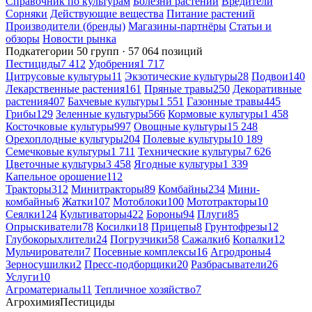
Справочник по культурам
Болезни растений
Вредители
Сорняки
Действующие вещества
Питание растений
Производители (бренды)
Магазины-партнёры
Статьи и
обзоры
Новости рынка
Подкатегории
50 групп · 57 064 позиций
Пестициды
7 412
Удобрения
1 717
Цитрусовые культуры
11
Экзотические культуры
28
Подвои
140
Лекарственные растения
161
Пряные травы
250
Декоративные
растения
407
Бахчевые культуры
1 551
Газонные травы
445
Грибы
129
Зеленные культуры
566
Кормовые культуры
1 458
Косточковые культуры
997
Овощные культуры
15 248
Орехоплодные культуры
204
Полевые культуры
10 189
Семечковые культуры
1 711
Технические культуры
7 626
Цветочные культуры
3 458
Ягодные культуры
1 339
Капельное орошение
112
Тракторы
312
Минитракторы
89
Комбайны
234
Мини-
комбайны
6
Жатки
107
Мотоблоки
100
Мототракторы
10
Сеялки
124
Культиваторы
422
Бороны
94
Плуги
85
Опрыскиватели
78
Косилки
18
Прицепы
8
Грунтофрезы
12
Глубокорыхлители
24
Погрузчики
58
Сажалки
6
Копалки
12
Мульчирователи
7
Посевные комплексы
16
Агродроны
4
Зерносушилки
2
Пресс-подборщики
20
Разбрасыватели
26
Услуги
10
Агроматериалы
11
Тепличное хозяйство
7
Агрохимия
Пестициды