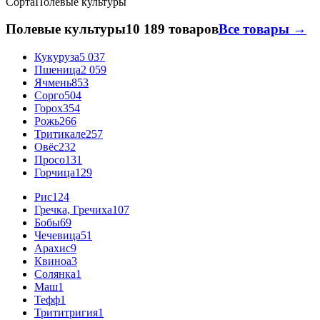
Сорта
Полевые культуры
Полевые культуры
10 189 товаров
Все товары →
Кукуруза
5 037
Пшеница
2 059
Ячмень
853
Сорго
504
Горох
354
Рожь
266
Тритикале
257
Овёс
232
Просо
131
Горчица
129
Рис
124
Гречка, Гречиха
107
Бобы
69
Чечевица
51
Арахис
9
Квиноа
3
Солянка
1
Маш
1
Тефф
1
Трититригия
1