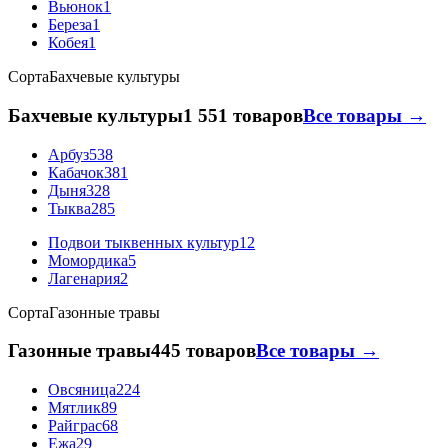
Вьюнок
1
Береза
1
Кобея
1
Сорта
Бахчевые культуры
Бахчевые культуры
1 551 товаров
Все товары →
Арбуз
538
Кабачок
381
Дыня
328
Тыква
285
Подвои тыквенных культур
12
Момордика
5
Лагенария
2
Сорта
Газонные травы
Газонные травы
445 товаров
Все товары →
Овсяница
224
Мятлик
89
Райграс
68
Ежа
29