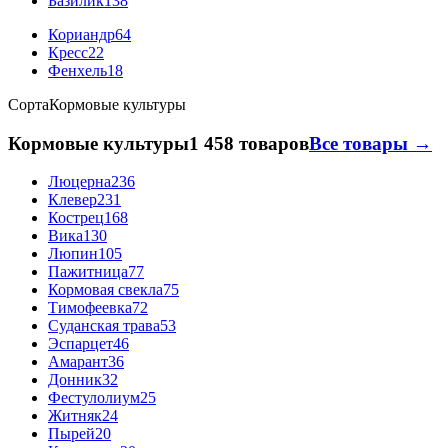
Базилик
138
Кориандр
64
Кресс
22
Фенхель
18
Сорта
Кормовые культуры
Кормовые культуры
1 458 товаров
Все товары →
Люцерна
236
Клевер
231
Кострец
168
Вика
130
Люпин
105
Пажитница
77
Кормовая свекла
75
Тимофеевка
72
Суданская трава
53
Эспарцет
46
Амарант
36
Донник
32
Фестулолиум
25
Житняк
24
Пырей
20