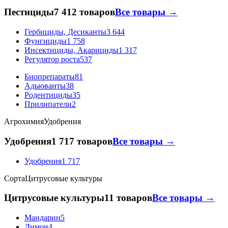
Пестициды
7 412 товаров
Все товары →
Гербициды, Десиканты
3 644
Фунгициды
1 758
Инсектициды, Акарициды
1 317
Регулятор роста
537
Биопрепараты
81
Адьюванты
38
Родентициды
35
Прилипатели
2
Агрохимия
Удобрения
Удобрения
1 717 товаров
Все товары →
Удобрения
1 717
Сорта
Цитрусовые культуры
Цитрусовые культуры
11 товаров
Все товары →
Мандарин
5
Лимон
4