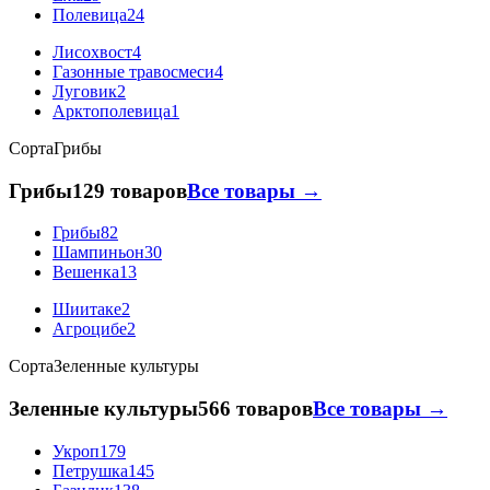
Полевица
24
Лисохвост
4
Газонные травосмеси
4
Луговик
2
Арктополевица
1
Сорта
Грибы
Грибы
129 товаров
Все товары →
Грибы
82
Шампиньон
30
Вешенка
13
Шиитаке
2
Агроцибе
2
Сорта
Зеленные культуры
Зеленные культуры
566 товаров
Все товары →
Укроп
179
Петрушка
145