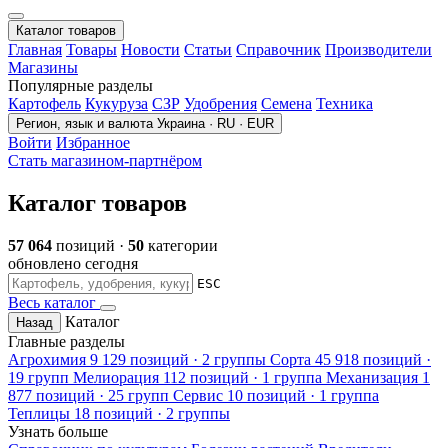
Каталог товаров
Главная
Товары
Новости
Статьи
Справочник
Производители
Магазины
Популярные разделы
Картофель
Кукуруза
СЗР
Удобрения
Семена
Техника
Регион, язык и валюта
Украина · RU · EUR
Войти
Избранное
Стать магазином-партнёром
Каталог товаров
57 064
позиций ·
50
категории
обновлено сегодня
ESC
Весь каталог
Каталог
Назад
Главные разделы
Агрохимия
9 129 позиций · 2 группы
Сорта
45 918 позиций ·
19 групп
Мелиорация
112 позиций · 1 группа
Механизация
1
877 позиций · 25 групп
Сервис
10 позиций · 1 группа
Теплицы
18 позиций · 2 группы
Узнать больше