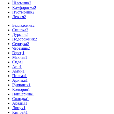
Шлемник
2
Камфоросма
2
Пустырник
2
Левзея
2
Белладонна
2
Синюха
2
Дурман
2
Подорожник
2
Серпуха
2
Черемша
2
Горец
1
Маклея
1
Сида
1
Аир
1
Амми
1
Пижма
1
Арника
1
Гулявник
1
Колюрия
1
Панцерина
1
Солодка
1
Аралия
1
Лопух
1
Кипрей
1