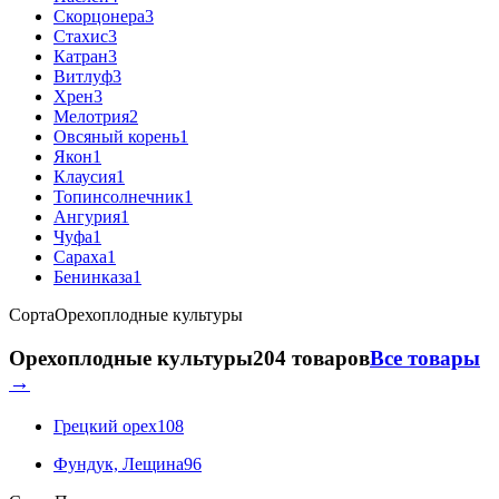
Скорцонера
3
Стахис
3
Катран
3
Витлуф
3
Хрен
3
Мелотрия
2
Овсяный корень
1
Якон
1
Клаусия
1
Топинсолнечник
1
Ангурия
1
Чуфа
1
Сараха
1
Бенинказа
1
Сорта
Орехоплодные культуры
Орехоплодные культуры
204 товаров
Все товары
→
Грецкий орех
108
Фундук, Лещина
96