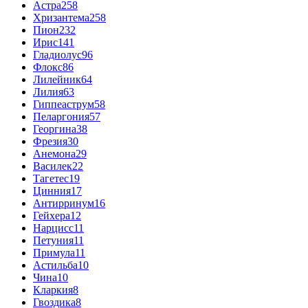
Астра
258
Хризантема
258
Пион
232
Ирис
141
Гладиолус
96
Флокс
86
Лилейник
64
Лилия
63
Гиппеаструм
58
Пеларгония
57
Георгина
38
Фрезия
30
Анемона
29
Василек
22
Тагетес
19
Цинния
17
Антирринум
16
Гейхера
12
Нарцисс
11
Петуния
11
Примула
11
Астильба
10
Чина
10
Кларкия
8
Гвоздика
8