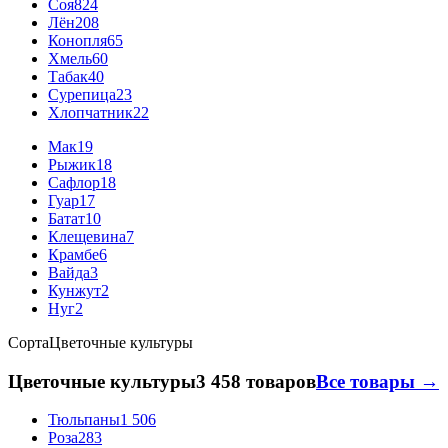
Соя
824
Лён
208
Конопля
65
Хмель
60
Табак
40
Сурепица
23
Хлопчатник
22
Мак
19
Рыжик
18
Сафлор
18
Гуар
17
Батат
10
Клещевина
7
Крамбе
6
Вайда
3
Кунжут
2
Нуг
2
Сорта
Цветочные культуры
Цветочные культуры
3 458 товаров
Все товары →
Тюльпаны
1 506
Роза
283