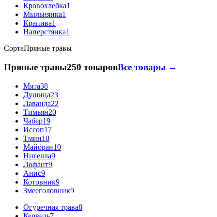
Кровохлебка
1
Мыльнянка
1
Крапива
1
Наперстянка
1
Сорта
Пряные травы
Пряные травы
250 товаров
Все товары →
Мята
38
Душица
23
Лаванда
22
Тимьян
20
Чабер
19
Иссоп
17
Тмин
10
Майоран
10
Нигелла
9
Лофант
9
Анис
9
Котовник
9
Змееголовник
9
Огуречная трава
8
Кервель
7