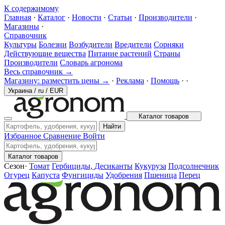
К содержимому
Главная
·
Каталог
·
Новости
·
Статьи
·
Производители
·
Магазины
·
Справочник
Культуры
Болезни
Возбудители
Вредители
Сорняки
Действующие вещества
Питание растений
Страны
Производители
Словарь агронома
Весь справочник →
Магазину: разместить цены →
·
Реклама
·
Помощь
·
·
Украина
/
ru
/
EUR
Каталог товаров
Найти
Избранное
Сравнение
Войти
Каталог товаров
Сезон
·
Томат
Гербициды, Десиканты
Кукуруза
Подсолнечник
Огурец
Капуста
Фунгициды
Удобрения
Пшеница
Перец