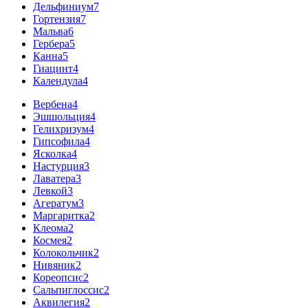
Дельфиниум
7
Гортензия
7
Мальва
6
Гербера
5
Канна
5
Гиацинт
4
Календула
4
Вербена
4
Эшшольция
4
Гелихризум
4
Гипсофила
4
Ясколка
4
Настурция
3
Лаватера
3
Левкой
3
Агератум
3
Маргаритка
2
Клеома
2
Космея
2
Колокольчик
2
Нивяник
2
Кореопсис
2
Сальпиглоссис
2
Аквилегия
2