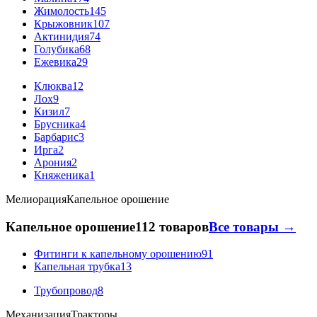
Жимолость
145
Крыжовник
107
Актинидия
74
Голубика
68
Ежевика
29
Клюква
12
Лох
9
Кизил
7
Брусника
4
Барбарис
3
Ирга
2
Арония
2
Княженика
1
Мелиорация
Капельное орошение
Капельное орошение
112 товаров
Все товары →
Фитинги к капельному орошению
91
Капельная трубка
13
Трубопровод
8
Механизация
Тракторы