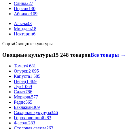
Слива
227
Персик
130
Абрикос
109
Алыча
48
Миндаль
18
Нектарин
6
Сорта
Овощные культуры
Овощные культуры
15 248 товаров
Все товары →
Томат
4 681
Огурец
2 095
Капуста
1 585
Перец
1 469
Лук
1 069
Салат
786
Морковь
577
Редис
565
Баклажан
369
Сахарная кукуруза
346
Горох овощной
283
Фасоль
283
Столовая свекла
263