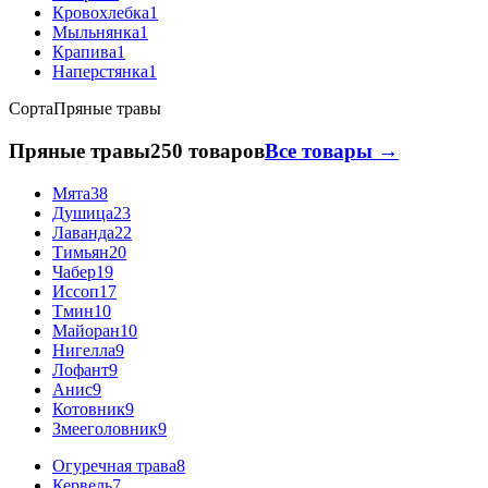
Кровохлебка
1
Мыльнянка
1
Крапива
1
Наперстянка
1
Сорта
Пряные травы
Пряные травы
250 товаров
Все товары →
Мята
38
Душица
23
Лаванда
22
Тимьян
20
Чабер
19
Иссоп
17
Тмин
10
Майоран
10
Нигелла
9
Лофант
9
Анис
9
Котовник
9
Змееголовник
9
Огуречная трава
8
Кервель
7