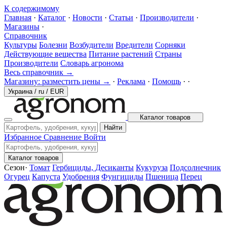
К содержимому
Главная
·
Каталог
·
Новости
·
Статьи
·
Производители
·
Магазины
·
Справочник
Культуры
Болезни
Возбудители
Вредители
Сорняки
Действующие вещества
Питание растений
Страны
Производители
Словарь агронома
Весь справочник →
Магазину: разместить цены →
·
Реклама
·
Помощь
·
·
Украина
/
ru
/
EUR
Каталог товаров
Найти
Избранное
Сравнение
Войти
Каталог товаров
Сезон
·
Томат
Гербициды, Десиканты
Кукуруза
Подсолнечник
Огурец
Капуста
Удобрения
Фунгициды
Пшеница
Перец