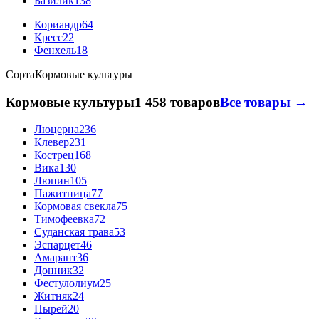
Базилик
138
Кориандр
64
Кресс
22
Фенхель
18
Сорта
Кормовые культуры
Кормовые культуры
1 458 товаров
Все товары →
Люцерна
236
Клевер
231
Кострец
168
Вика
130
Люпин
105
Пажитница
77
Кормовая свекла
75
Тимофеевка
72
Суданская трава
53
Эспарцет
46
Амарант
36
Донник
32
Фестулолиум
25
Житняк
24
Пырей
20