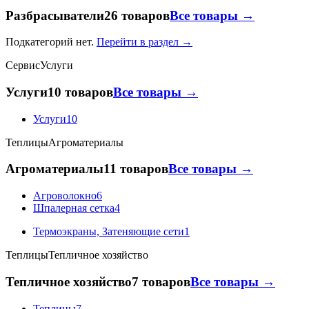
Разбрасыватели
26 товаров
Все товары →
Подкатегорий нет.
Перейти в раздел →
Сервис
Услуги
Услуги
10 товаров
Все товары →
Услуги
10
Теплицы
Агроматериалы
Агроматериалы
11 товаров
Все товары →
Агроволокно
6
Шпалерная сетка
4
Термоэкраны, Затеняющие сети
1
Теплицы
Тепличное хозяйство
Тепличное хозяйство
7 товаров
Все товары →
Теплицы
7