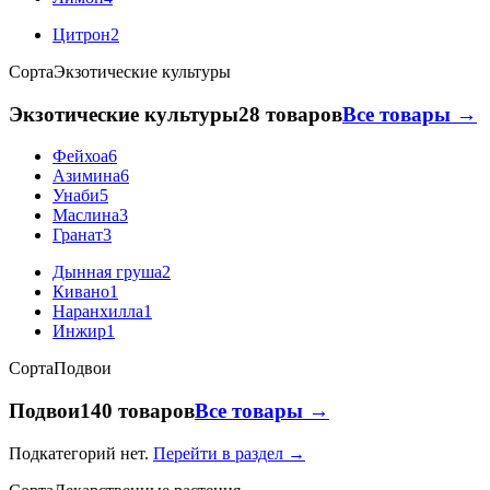
Цитрон
2
Сорта
Экзотические культуры
Экзотические культуры
28 товаров
Все товары →
Фейхоа
6
Азимина
6
Унаби
5
Маслина
3
Гранат
3
Дынная груша
2
Кивано
1
Наранхилла
1
Инжир
1
Сорта
Подвои
Подвои
140 товаров
Все товары →
Подкатегорий нет.
Перейти в раздел →