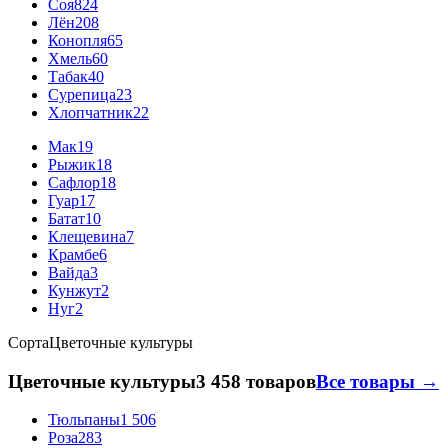
Соя
824
Лён
208
Конопля
65
Хмель
60
Табак
40
Сурепица
23
Хлопчатник
22
Мак
19
Рыжик
18
Сафлор
18
Гуар
17
Батат
10
Клещевина
7
Крамбе
6
Вайда
3
Кунжут
2
Нуг
2
Сорта
Цветочные культуры
Цветочные культуры
3 458 товаров
Все товары →
Тюльпаны
1 506
Роза
283