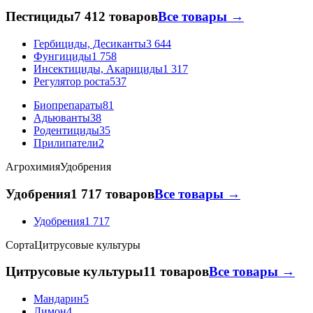
Пестициды
7 412 товаров
Все товары →
Гербициды, Десиканты
3 644
Фунгициды
1 758
Инсектициды, Акарициды
1 317
Регулятор роста
537
Биопрепараты
81
Адьюванты
38
Родентициды
35
Прилипатели
2
Агрохимия
Удобрения
Удобрения
1 717 товаров
Все товары →
Удобрения
1 717
Сорта
Цитрусовые культуры
Цитрусовые культуры
11 товаров
Все товары →
Мандарин
5
Лимон
4