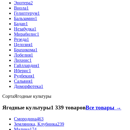
Энотера
2
Виола
1
Гелиптерум
1
Бальзамин
1
Бадан
1
Незабудка
1
Мирабилис
1
Резеда
1
Целозия
1
Брахикома
1
Лобелия
1
Лихнис
1
Гайллардия
1
Иберис
1
Рудбекия
1
Сальвия
1
Диморфотека
1
Сорта
Ягодные культуры
Ягодные культуры
1 339 товаров
Все товары →
Смородина
463
Земляника, Клубника
239
Малина
174