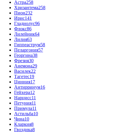
Астра
258
Хризантема
258
Пион
232
Ирис
141
Гладиолус
96
Флокс
86
Лилейник
64
Лилия
63
Гиппеаструм
58
Пеларгония
57
Георгина
38
Фрезия
30
Анемона
29
Василек
22
Тагетес
19
Цинния
17
Антирринум
16
Гейхера
12
Нарцисс
11
Петуния
11
Примула
11
Астильба
10
Чина
10
Кларкия
8
Гвоздика
8