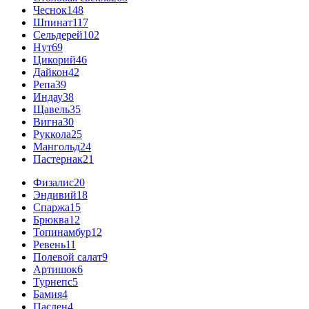
Чеснок
148
Шпинат
117
Сельдерей
102
Нут
69
Цикорий
46
Дайкон
42
Репа
39
Индау
38
Щавель
35
Вигна
30
Руккола
25
Мангольд
24
Пастернак
21
Физалис
20
Эндивий
18
Спаржа
15
Брюква
12
Топинамбур
12
Ревень
11
Полевой салат
9
Артишок
6
Турнепс
5
Бамия
4
Паслен
4