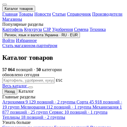
Каталог товаров
Главная
Товары
Новости
Статьи
Справочник
Производители
Магазины
Популярные разделы
Картофель
Кукуруза
СЗР
Удобрения
Семена
Техника
Регион, язык и валюта
Украина · RU · EUR
Войти
Избранное
Стать магазином-партнёром
Каталог товаров
57 064
позиций ·
50
категории
обновлено сегодня
ESC
Весь каталог
Каталог
Назад
Главные разделы
Агрохимия
9 129 позиций · 2 группы
Сорта
45 918 позиций ·
19 групп
Мелиорация
112 позиций · 1 группа
Механизация
1
877 позиций · 25 групп
Сервис
10 позиций · 1 группа
Теплицы
18 позиций · 2 группы
Узнать больше