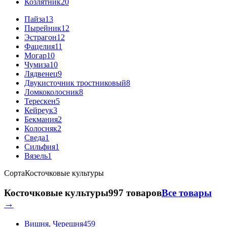
Козлятник
20
Пайза
13
Пырейник
12
Эстрагон
12
Фацелия
11
Могар
10
Чумиза
10
Лядвенец
9
Двукисточник тростниковый
8
Ломкоколосник
8
Терескен
5
Кейреук
3
Бекмания
2
Колосняк
2
Сведа
1
Сильфия
1
Вязель
1
Сорта
Косточковые культуры
Косточковые культуры
997 товаров
Все товары
→
Вишня, Черешня
459