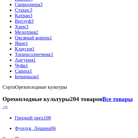
Скорцонера
3
Стахис
3
Катран
3
Витлуф
3
Хрен
3
Мелотрия
2
Овсяный корень
1
Якон
1
Клаусия
1
Топинсолнечник
1
Ангурия
1
Чуфа
1
Сараха
1
Бенинказа
1
Сорта
Орехоплодные культуры
Орехоплодные культуры
204 товаров
Все товары
→
Грецкий орех
108
Фундук, Лещина
96