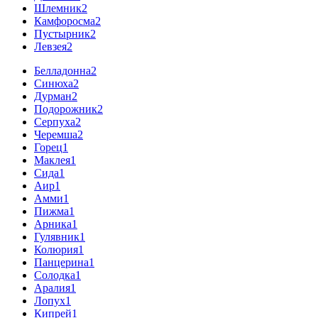
Шлемник
2
Камфоросма
2
Пустырник
2
Левзея
2
Белладонна
2
Синюха
2
Дурман
2
Подорожник
2
Серпуха
2
Черемша
2
Горец
1
Маклея
1
Сида
1
Аир
1
Амми
1
Пижма
1
Арника
1
Гулявник
1
Колюрия
1
Панцерина
1
Солодка
1
Аралия
1
Лопух
1
Кипрей
1