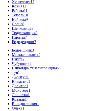
Хеномелес
17
Кохия
12
Рябина
11
Тополь
10
Вейгела
9
Сосна
8
Шелковица
8
Традесканция
8
Ипомея
7
Рододендрон
3
Боярышник
3
Можжевельник
2
Пихта
2
Чубушник
2
Никандра физалисовидная
2
Туя
1
Джузгун
1
Клематис
1
Долихос
1
Монстера
1
Лапчатка
1
Ковыль
1
Вальдштейния
1
Ольха
1