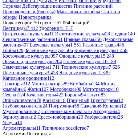
Справочник по культурам
Болезни растений
Вредители
Сорняки
Действующие вещества
Питание растений
Производители (бренды)
Магазины-партнёры
Статьи и
обзоры
Новости рынка
Подкатегории
50 групп · 57 064 позиций
Пестициды
7 412
Удобрения
1 717
Цитрусовые культуры
11
Экзотические культуры
28
Подвои
140
Лекарственные растения
161
Пряные травы
250
Декоративные
растения
407
Бахчевые культуры
1 551
Газонные травы
445
Грибы
129
Зеленные культуры
566
Кормовые культуры
1 458
Косточковые культуры
997
Овощные культуры
15 248
Орехоплодные культуры
204
Полевые культуры
10 189
Семечковые культуры
1 711
Технические культуры
7 626
Цветочные культуры
3 458
Ягодные культуры
1 339
Капельное орошение
112
Тракторы
312
Минитракторы
89
Комбайны
234
Мини-
комбайны
6
Жатки
107
Мотоблоки
100
Мототракторы
10
Сеялки
124
Культиваторы
422
Бороны
94
Плуги
85
Опрыскиватели
78
Косилки
18
Прицепы
8
Грунтофрезы
12
Глубокорыхлители
24
Погрузчики
58
Сажалки
6
Копалки
12
Мульчирователи
7
Посевные комплексы
16
Агродроны
4
Зерносушилки
2
Пресс-подборщики
20
Разбрасыватели
26
Услуги
10
Агроматериалы
11
Тепличное хозяйство
7
Агрохимия
Пестициды