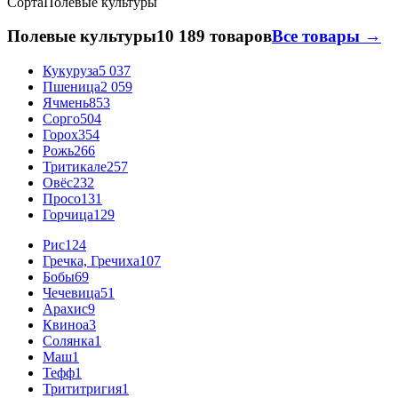
Сорта
Полевые культуры
Полевые культуры
10 189 товаров
Все товары →
Кукуруза
5 037
Пшеница
2 059
Ячмень
853
Сорго
504
Горох
354
Рожь
266
Тритикале
257
Овёс
232
Просо
131
Горчица
129
Рис
124
Гречка, Гречиха
107
Бобы
69
Чечевица
51
Арахис
9
Квиноа
3
Солянка
1
Маш
1
Тефф
1
Трититригия
1