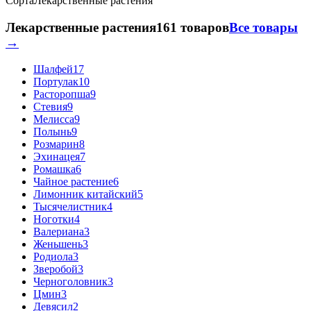
Сорта
Лекарственные растения
Лекарственные растения
161 товаров
Все товары
→
Шалфей
17
Портулак
10
Расторопша
9
Стевия
9
Мелисса
9
Полынь
9
Розмарин
8
Эхинацея
7
Ромашка
6
Чайное растение
6
Лимонник китайский
5
Тысячелистник
4
Ноготки
4
Валериана
3
Женьшень
3
Родиола
3
Зверобой
3
Черноголовник
3
Цмин
3
Девясил
2