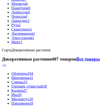
Монарда
6
Пажитник
6
Любисток
6
Перилла
4
Лавандин
3
Рута
2
Скрытница
1
Ляллеманция
1
Эльсгольция
1
Мирт
1
Сорта
Декоративные растения
Декоративные растения
407 товаров
Все товары
→
Облепиха
104
Шиповник
41
Сирень
33
Горошек душистый
28
Калина
27
Ива
20
Мискантус
20
Павловния
18