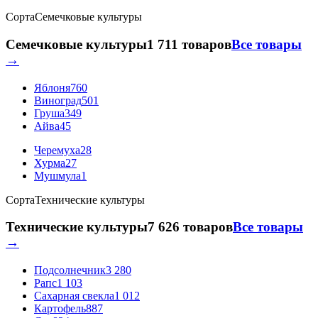
Сорта
Семечковые культуры
Семечковые культуры
1 711 товаров
Все товары
→
Яблоня
760
Виноград
501
Груша
349
Айва
45
Черемуха
28
Хурма
27
Мушмула
1
Сорта
Технические культуры
Технические культуры
7 626 товаров
Все товары
→
Подсолнечник
3 280
Рапс
1 103
Сахарная свекла
1 012
Картофель
887