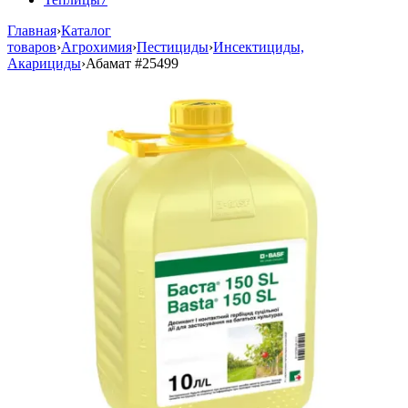
Главная
›
Каталог
товаров
›
Агрохимия
›
Пестициды
›
Инсектициды,
Акарициды
›
Абамат
#25499