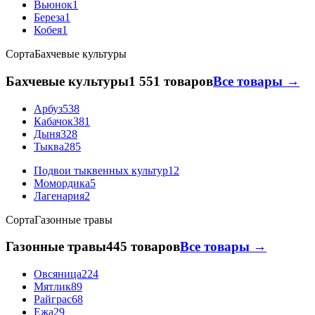
Вьюнок
1
Береза
1
Кобея
1
Сорта
Бахчевые культуры
Бахчевые культуры
1 551 товаров
Все товары →
Арбуз
538
Кабачок
381
Дыня
328
Тыква
285
Подвои тыквенных культур
12
Момордика
5
Лагенария
2
Сорта
Газонные травы
Газонные травы
445 товаров
Все товары →
Овсяница
224
Мятлик
89
Райграс
68
Ежа
29