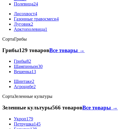
Полевица
24
Лисохвост
4
Газонные травосмеси
4
Луговик
2
Арктополевица
1
Сорта
Грибы
Грибы
129 товаров
Все товары →
Грибы
82
Шампиньон
30
Вешенка
13
Шиитаке
2
Агроцибе
2
Сорта
Зеленные культуры
Зеленные культуры
566 товаров
Все товары →
Укроп
179
Петрушка
145