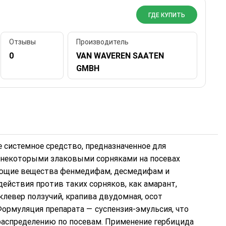
ГДЕ КУПИТЬ
Отзывы
Производитель
0
VAN WAVEREN SAATEN
GMBH
системное средство, предназначенное для
некоторыми злаковыми сорняками на посевах
вующие вещества фенмедифам, десмедифам и
ействия против таких сорняков, как амарант,
 клевер ползучий, крапива двудомная, осот
 Формуляция препарата — суспензия-эмульсия, что
распределению по посевам. Применение гербицида