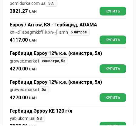
pomidorka.com.ua
5 л.
3821.27
UAH
КУПИТЬ
Ерроу / Arrow, КЭ - Гербицид, ADAMA
xn--d1abagmkkfl1k.xn--j1amh
5 литров
4117.00
UAH
КУПИТЬ
Гербицид Ерроу 12% к.е. (канистра, 5л)
growex.market
канистра, 5л
4270.00
UAH
КУПИТЬ
Гербицид Ерроу 12% к.е. (канистра, 5л)
growex.market
5л
4270.00
UAH
КУПИТЬ
Гербицид Эрроу КЕ 120 г/л
yablukom.ua
5 л
7835.06
UAH
КУПИТЬ