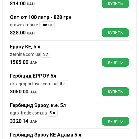
814.00
UAH
КУПИТЬ
Опт от 100 литр - 828 грн
growex.market
литр
828.00
UAH
КУПИТЬ
Ерроу КЕ, 5 л
zernina.com.ua
5 л
1585.00
UAH
КУПИТЬ
Гербіцид ЕРРОУ 5л
ukragropartnyor.com.ua
5 л
3050.00
UAH
КУПИТЬ
Гербицид Эрроу, к.е. 5л
agro-trade.com.ua
5 л
3320.14
UAH
КУПИТЬ
Гербицид Эрроу КЕ Адама 5 л.