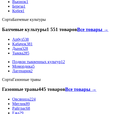
Вьюнок
1
Береза
1
Кобея
1
Сорта
Бахчевые культуры
Бахчевые культуры
1 551 товаров
Все товары →
Арбуз
538
Кабачок
381
Дыня
328
Тыква
285
Подвои тыквенных культур
12
Момордика
5
Лагенария
2
Сорта
Газонные травы
Газонные травы
445 товаров
Все товары →
Овсяница
224
Мятлик
89
Райграс
68
Ежа
29