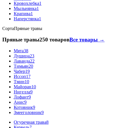
Кровохлебка
1
Мыльнянка
1
Крапива
1
Наперстянка
1
Сорта
Пряные травы
Пряные травы
250 товаров
Все товары →
Мята
38
Душица
23
Лаванда
22
Тимьян
20
Чабер
19
Иссоп
17
Тмин
10
Майоран
10
Нигелла
9
Лофант
9
Анис
9
Котовник
9
Змееголовник
9
Огуречная трава
8
Кервель
7