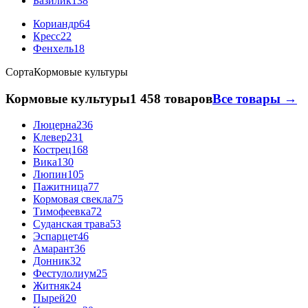
Базилик
138
Кориандр
64
Кресс
22
Фенхель
18
Сорта
Кормовые культуры
Кормовые культуры
1 458 товаров
Все товары →
Люцерна
236
Клевер
231
Кострец
168
Вика
130
Люпин
105
Пажитница
77
Кормовая свекла
75
Тимофеевка
72
Суданская трава
53
Эспарцет
46
Амарант
36
Донник
32
Фестулолиум
25
Житняк
24
Пырей
20