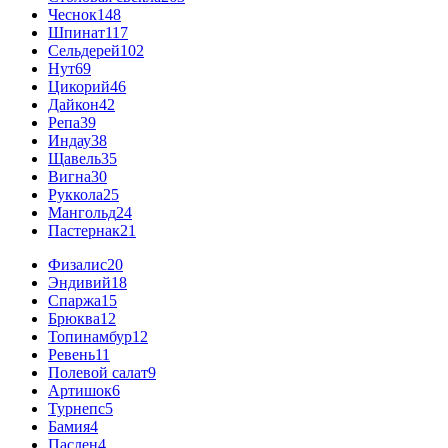
Чеснок
148
Шпинат
117
Сельдерей
102
Нут
69
Цикорий
46
Дайкон
42
Репа
39
Индау
38
Щавель
35
Вигна
30
Руккола
25
Мангольд
24
Пастернак
21
Физалис
20
Эндивий
18
Спаржа
15
Брюква
12
Топинамбур
12
Ревень
11
Полевой салат
9
Артишок
6
Турнепс
5
Бамия
4
Паслен
4