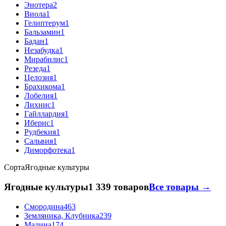
Энотера
2
Виола
1
Гелиптерум
1
Бальзамин
1
Бадан
1
Незабудка
1
Мирабилис
1
Резеда
1
Целозия
1
Брахикома
1
Лобелия
1
Лихнис
1
Гайллардия
1
Иберис
1
Рудбекия
1
Сальвия
1
Диморфотека
1
Сорта
Ягодные культуры
Ягодные культуры
1 339 товаров
Все товары →
Смородина
463
Земляника, Клубника
239
Малина
174