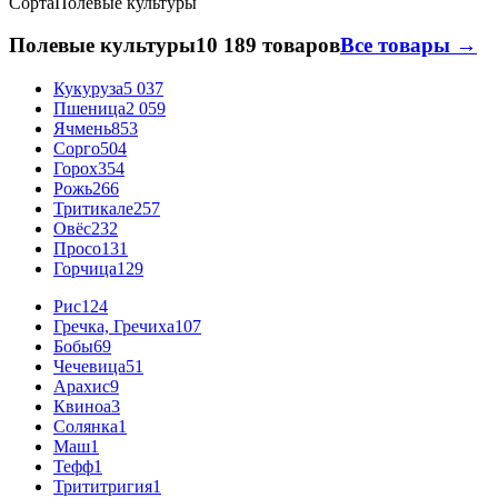
Сорта
Полевые культуры
Полевые культуры
10 189 товаров
Все товары →
Кукуруза
5 037
Пшеница
2 059
Ячмень
853
Сорго
504
Горох
354
Рожь
266
Тритикале
257
Овёс
232
Просо
131
Горчица
129
Рис
124
Гречка, Гречиха
107
Бобы
69
Чечевица
51
Арахис
9
Квиноа
3
Солянка
1
Маш
1
Тефф
1
Трититригия
1