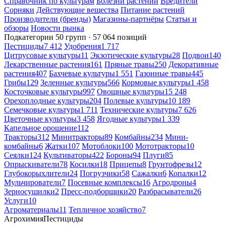
Справочник по культурам
Болезни растений
Вредители
Сорняки
Действующие вещества
Питание растений
Производители (бренды)
Магазины-партнёры
Статьи и
обзоры
Новости рынка
Подкатегории
50 групп · 57 064 позиций
Пестициды
7 412
Удобрения
1 717
Цитрусовые культуры
11
Экзотические культуры
28
Подвои
140
Лекарственные растения
161
Пряные травы
250
Декоративные
растения
407
Бахчевые культуры
1 551
Газонные травы
445
Грибы
129
Зеленные культуры
566
Кормовые культуры
1 458
Косточковые культуры
997
Овощные культуры
15 248
Орехоплодные культуры
204
Полевые культуры
10 189
Семечковые культуры
1 711
Технические культуры
7 626
Цветочные культуры
3 458
Ягодные культуры
1 339
Капельное орошение
112
Тракторы
312
Минитракторы
89
Комбайны
234
Мини-
комбайны
6
Жатки
107
Мотоблоки
100
Мототракторы
10
Сеялки
124
Культиваторы
422
Бороны
94
Плуги
85
Опрыскиватели
78
Косилки
18
Прицепы
8
Грунтофрезы
12
Глубокорыхлители
24
Погрузчики
58
Сажалки
6
Копалки
12
Мульчирователи
7
Посевные комплексы
16
Агродроны
4
Зерносушилки
2
Пресс-подборщики
20
Разбрасыватели
26
Услуги
10
Агроматериалы
11
Тепличное хозяйство
7
Агрохимия
Пестициды