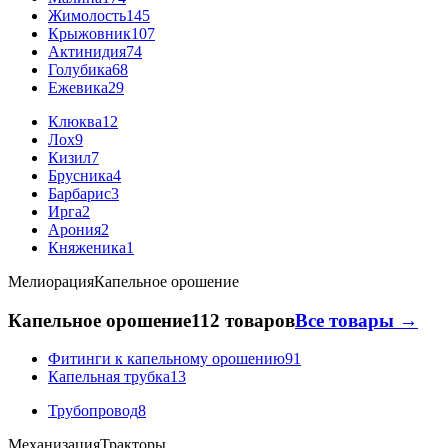
Жимолость
145
Крыжовник
107
Актинидия
74
Голубика
68
Ежевика
29
Клюква
12
Лох
9
Кизил
7
Брусника
4
Барбарис
3
Ирга
2
Арония
2
Княженика
1
Мелиорация
Капельное орошение
Капельное орошение
112 товаров
Все товары →
Фитинги к капельному орошению
91
Капельная трубка
13
Трубопровод
8
Механизация
Тракторы