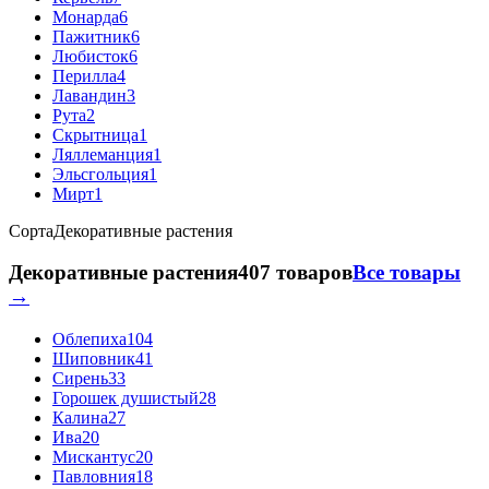
Монарда
6
Пажитник
6
Любисток
6
Перилла
4
Лавандин
3
Рута
2
Скрытница
1
Ляллеманция
1
Эльсгольция
1
Мирт
1
Сорта
Декоративные растения
Декоративные растения
407 товаров
Все товары
→
Облепиха
104
Шиповник
41
Сирень
33
Горошек душистый
28
Калина
27
Ива
20
Мискантус
20
Павловния
18