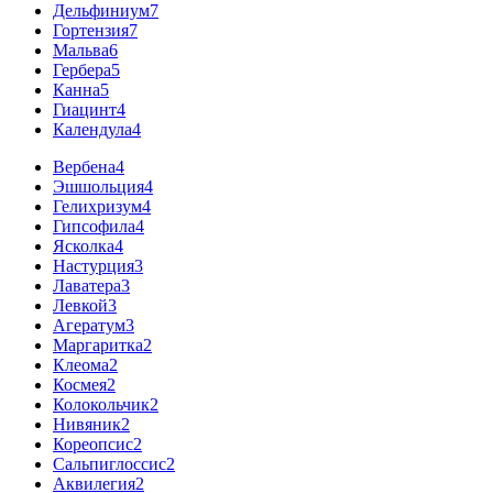
Дельфиниум
7
Гортензия
7
Мальва
6
Гербера
5
Канна
5
Гиацинт
4
Календула
4
Вербена
4
Эшшольция
4
Гелихризум
4
Гипсофила
4
Ясколка
4
Настурция
3
Лаватера
3
Левкой
3
Агератум
3
Маргаритка
2
Клеома
2
Космея
2
Колокольчик
2
Нивяник
2
Кореопсис
2
Сальпиглоссис
2
Аквилегия
2