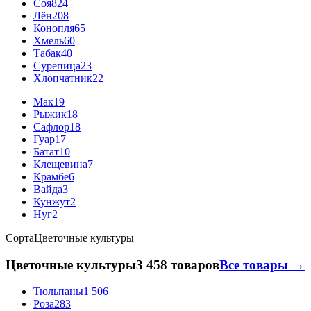
Соя
824
Лён
208
Конопля
65
Хмель
60
Табак
40
Сурепица
23
Хлопчатник
22
Мак
19
Рыжик
18
Сафлор
18
Гуар
17
Батат
10
Клещевина
7
Крамбе
6
Вайда
3
Кунжут
2
Нуг
2
Сорта
Цветочные культуры
Цветочные культуры
3 458 товаров
Все товары →
Тюльпаны
1 506
Роза
283