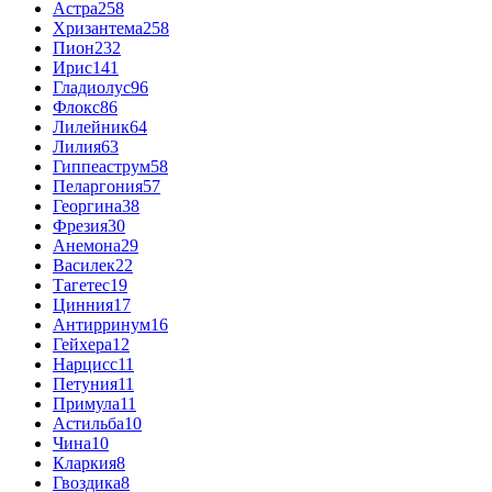
Астра
258
Хризантема
258
Пион
232
Ирис
141
Гладиолус
96
Флокс
86
Лилейник
64
Лилия
63
Гиппеаструм
58
Пеларгония
57
Георгина
38
Фрезия
30
Анемона
29
Василек
22
Тагетес
19
Цинния
17
Антирринум
16
Гейхера
12
Нарцисс
11
Петуния
11
Примула
11
Астильба
10
Чина
10
Кларкия
8
Гвоздика
8