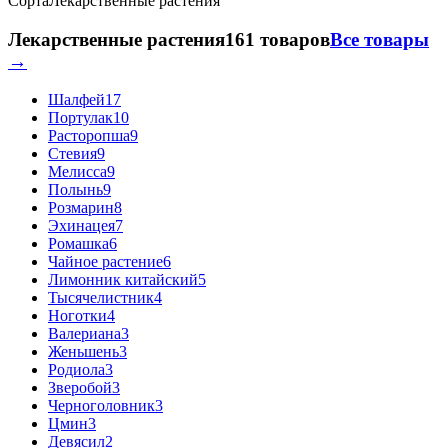
Сорта
Лекарственные растения
Лекарственные растения
161 товаров
Все товары
→
Шалфей
17
Портулак
10
Расторопша
9
Стевия
9
Мелисса
9
Полынь
9
Розмарин
8
Эхинацея
7
Ромашка
6
Чайное растение
6
Лимонник китайский
5
Тысячелистник
4
Ноготки
4
Валериана
3
Женьшень
3
Родиола
3
Зверобой
3
Черноголовник
3
Цмин
3
Девясил
2