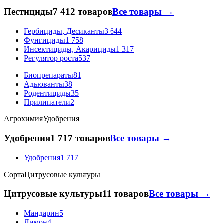
Пестициды
7 412 товаров
Все товары →
Гербициды, Десиканты
3 644
Фунгициды
1 758
Инсектициды, Акарициды
1 317
Регулятор роста
537
Биопрепараты
81
Адьюванты
38
Родентициды
35
Прилипатели
2
Агрохимия
Удобрения
Удобрения
1 717 товаров
Все товары →
Удобрения
1 717
Сорта
Цитрусовые культуры
Цитрусовые культуры
11 товаров
Все товары →
Мандарин
5
Лимон
4