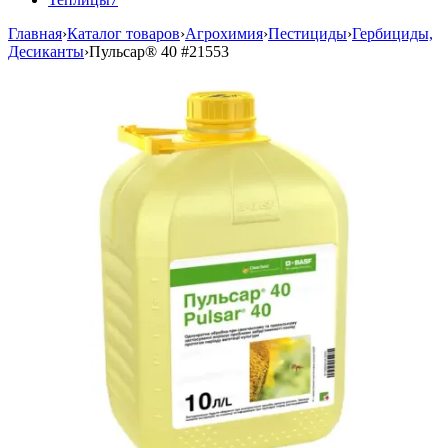
Главная
›
Каталог товаров
›
Агрохимия
›
Пестициды
›
Гербициды,
Десиканты
›
Пульсар® 40
#21553