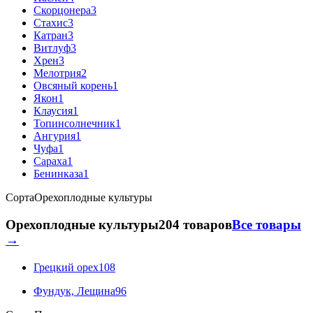
Скорцонера
3
Стахис
3
Катран
3
Витлуф
3
Хрен
3
Мелотрия
2
Овсяный корень
1
Якон
1
Клаусия
1
Топинсолнечник
1
Ангурия
1
Чуфа
1
Сараха
1
Бенинказа
1
Сорта
Орехоплодные культуры
Орехоплодные культуры
204 товаров
Все товары
→
Грецкий орех
108
Фундук, Лещина
96