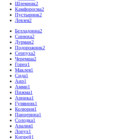
Шлемник
2
Камфоросма
2
Пустырник
2
Левзея
2
Белладонна
2
Синюха
2
Дурман
2
Подорожник
2
Серпуха
2
Черемша
2
Горец
1
Маклея
1
Сида
1
Аир
1
Амми
1
Пижма
1
Арника
1
Гулявник
1
Колюрия
1
Панцерина
1
Солодка
1
Аралия
1
Лопух
1
Кипрей
1