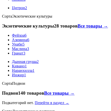
Цитрон
2
Сорта
Экзотические культуры
Экзотические культуры
28 товаров
Все товары →
Фейхоа
6
Азимина
6
Унаби
5
Маслина
3
Гранат
3
Дынная груша
2
Кивано
1
Наранхилла
1
Инжир
1
Сорта
Подвои
Подвои
140 товаров
Все товары →
Подкатегорий нет.
Перейти в раздел →