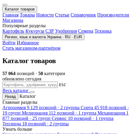
Каталог товаров
Главная
Товары
Новости
Статьи
Справочник
Производители
Магазины
Популярные разделы
Картофель
Кукуруза
СЗР
Удобрения
Семена
Техника
Регион, язык и валюта
Украина · RU · EUR
Войти
Избранное
Стать магазином-партнёром
Каталог товаров
57 064
позиций ·
50
категории
обновлено сегодня
ESC
Весь каталог
Каталог
Назад
Главные разделы
Агрохимия
9 129 позиций · 2 группы
Сорта
45 918 позиций ·
19 групп
Мелиорация
112 позиций · 1 группа
Механизация
1
877 позиций · 25 групп
Сервис
10 позиций · 1 группа
Теплицы
18 позиций · 2 группы
Узнать больше