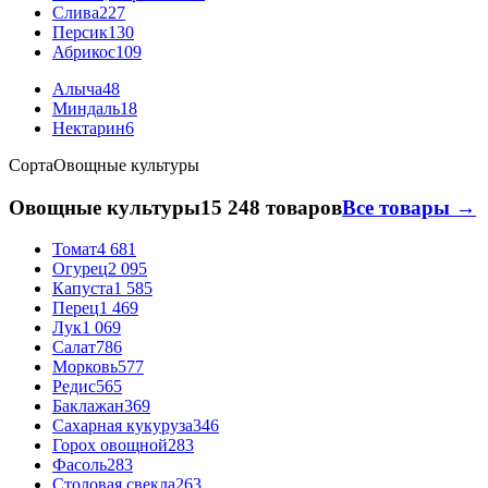
Слива
227
Персик
130
Абрикос
109
Алыча
48
Миндаль
18
Нектарин
6
Сорта
Овощные культуры
Овощные культуры
15 248 товаров
Все товары →
Томат
4 681
Огурец
2 095
Капуста
1 585
Перец
1 469
Лук
1 069
Салат
786
Морковь
577
Редис
565
Баклажан
369
Сахарная кукуруза
346
Горох овощной
283
Фасоль
283
Столовая свекла
263