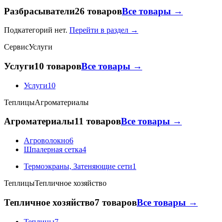
Разбрасыватели
26 товаров
Все товары →
Подкатегорий нет.
Перейти в раздел →
Сервис
Услуги
Услуги
10 товаров
Все товары →
Услуги
10
Теплицы
Агроматериалы
Агроматериалы
11 товаров
Все товары →
Агроволокно
6
Шпалерная сетка
4
Термоэкраны, Затеняющие сети
1
Теплицы
Тепличное хозяйство
Тепличное хозяйство
7 товаров
Все товары →
Теплицы
7