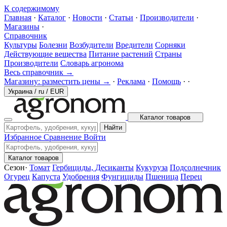
К содержимому
Главная
·
Каталог
·
Новости
·
Статьи
·
Производители
·
Магазины
·
Справочник
Культуры
Болезни
Возбудители
Вредители
Сорняки
Действующие вещества
Питание растений
Страны
Производители
Словарь агронома
Весь справочник →
Магазину: разместить цены →
·
Реклама
·
Помощь
·
·
Украина
/
ru
/
EUR
Каталог товаров
Найти
Избранное
Сравнение
Войти
Каталог товаров
Сезон
·
Томат
Гербициды, Десиканты
Кукуруза
Подсолнечник
Огурец
Капуста
Удобрения
Фунгициды
Пшеница
Перец