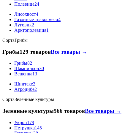
Полевица
24
Лисохвост
4
Газонные травосмеси
4
Луговик
2
Арктополевица
1
Сорта
Грибы
Грибы
129 товаров
Все товары →
Грибы
82
Шампиньон
30
Вешенка
13
Шиитаке
2
Агроцибе
2
Сорта
Зеленные культуры
Зеленные культуры
566 товаров
Все товары →
Укроп
179
Петрушка
145