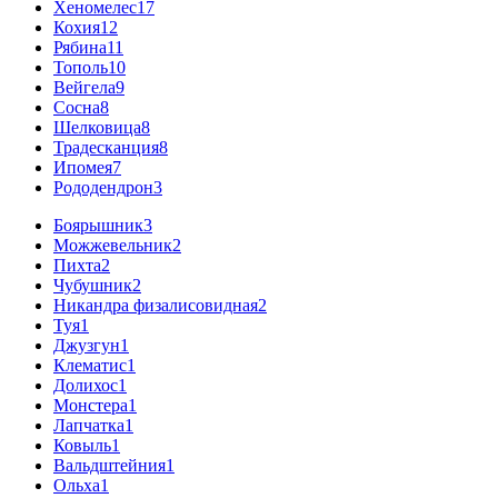
Хеномелес
17
Кохия
12
Рябина
11
Тополь
10
Вейгела
9
Сосна
8
Шелковица
8
Традесканция
8
Ипомея
7
Рододендрон
3
Боярышник
3
Можжевельник
2
Пихта
2
Чубушник
2
Никандра физалисовидная
2
Туя
1
Джузгун
1
Клематис
1
Долихос
1
Монстера
1
Лапчатка
1
Ковыль
1
Вальдштейния
1
Ольха
1