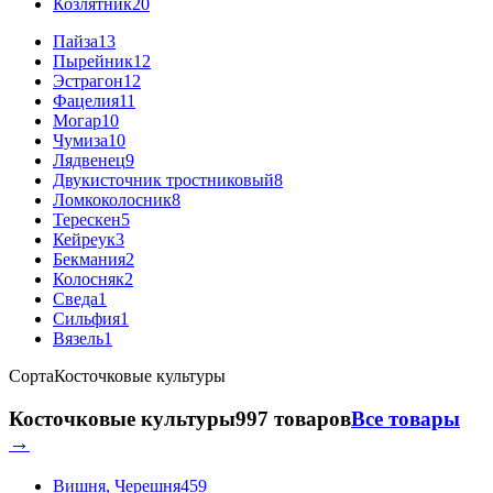
Козлятник
20
Пайза
13
Пырейник
12
Эстрагон
12
Фацелия
11
Могар
10
Чумиза
10
Лядвенец
9
Двукисточник тростниковый
8
Ломкоколосник
8
Терескен
5
Кейреук
3
Бекмания
2
Колосняк
2
Сведа
1
Сильфия
1
Вязель
1
Сорта
Косточковые культуры
Косточковые культуры
997 товаров
Все товары
→
Вишня, Черешня
459