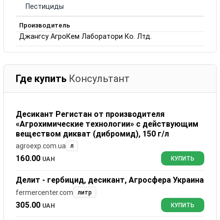
Пестициды
Производитель
Джангсу АгроКем Лаборатори Ко. Лтд.
Где купить
Консультант
Десикант Регистан от производителя
«Агрохимические технологии» с действующим
веществом дикват (дибромид), 150 г/л
agroexp.com.ua
л
160.00
UAH
КУПИТЬ
Делит - гербицид, десикант, Агросфера Украина
fermercenter.com
литр
305.00
UAH
КУПИТЬ