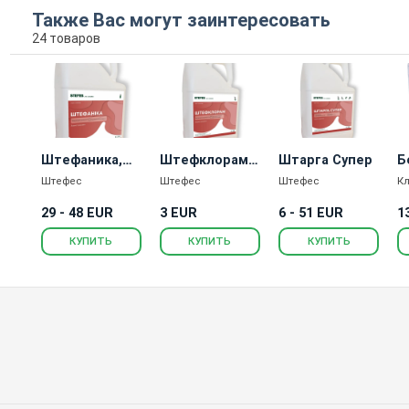
Также Вас могут заинтересовать
24 товаров
Штефаника,
Штефклорам,
Штарга Супер
Б
КС, гербицид
РК, гербицид
Штефес
Штефес
Штефес
К
29 - 48 EUR
3 EUR
6 - 51 EUR
1
КУПИТЬ
КУПИТЬ
КУПИТЬ