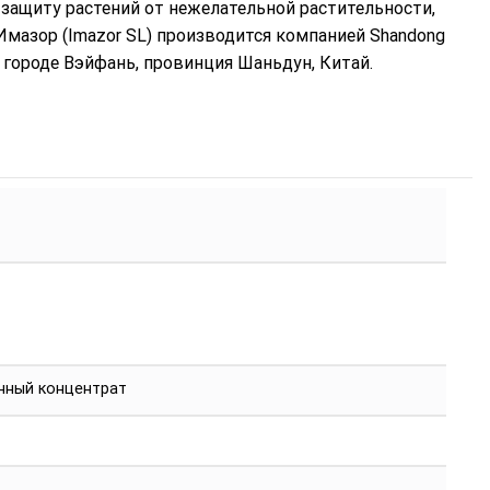
ащиту растений от нежелательной растительности,
мазор (Imazor SL) производится компанией Shandong
 в городе Вэйфань, провинция Шаньдун, Китай.
нный концентрат