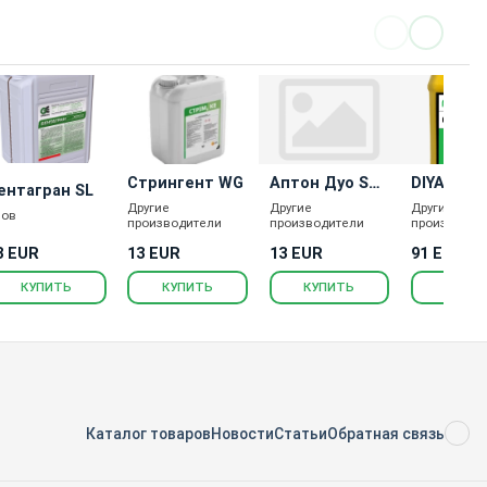
Стрингент WG
Аптон Дуо SЕ,
DIYA-Глиф
ентагран SL
СЕ, гербицид
Другие
Другие
Другие
лов
производители
производители
производит
3 EUR
13 EUR
13 EUR
91 EUR
КУПИТЬ
КУПИТЬ
КУПИТЬ
КУПИ
Каталог товаров
Новости
Статьи
Обратная связь
RS