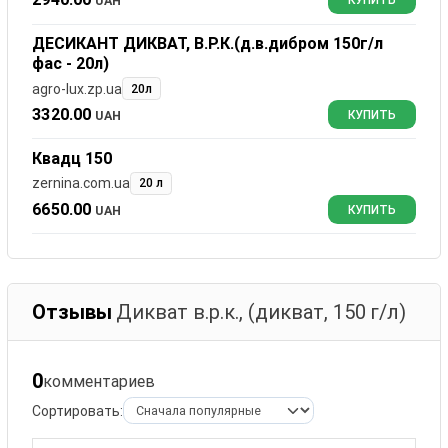
UAH
КУПИТЬ
ДЕСИКАНТ ДИКВАТ, В.Р.К.(д.в.дибром 150г/л
фас - 20л)
agro-lux.zp.ua
20л
3320.00
UAH
КУПИТЬ
Квадц 150
zernina.com.ua
20 л
6650.00
UAH
КУПИТЬ
Отзывы
Дикват в.р.к., (дикват, 150 г/л)
0
комментариев
Сортировать: