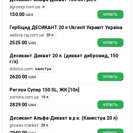
agroexp.com.ua
л
150.00
UAH
КУПИТЬ
Гербіцид ДЕСИКАНТ 20 л Ukravit Укравіт Україна
sadovij-raj.com.ua
20 л
2525.00
UAH
КУПИТЬ
Десикант Дикват 20 л. (дикват дибромид, 150
г/л)
dobrivo.com
каністра
2620.00
UAH
КУПИТЬ
Реглон Супер 150 SL, ЖК [10л]
zernina.com.ua
10 л
2829.00
UAH
КУПИТЬ
Десикант Альфа-Дикват в.р.к. (Канистра 20 л)
growex.market
20 л
2940.00