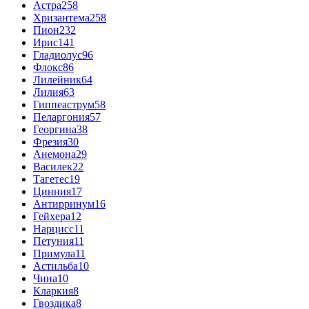
Астра
258
Хризантема
258
Пион
232
Ирис
141
Гладиолус
96
Флокс
86
Лилейник
64
Лилия
63
Гиппеаструм
58
Пеларгония
57
Георгина
38
Фрезия
30
Анемона
29
Василек
22
Тагетес
19
Цинния
17
Антирринум
16
Гейхера
12
Нарцисс
11
Петуния
11
Примула
11
Астильба
10
Чина
10
Кларкия
8
Гвоздика
8