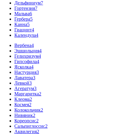
Дельфиниум
7
Гортензия
7
Мальва
6
Гербера
5
Канна
5
Гиацинт
4
Календула
4
Вербена
4
Эшшольция
4
Гелихризум
4
Гипсофила
4
Ясколка
4
Настурция
3
Лаватера
3
Левкой
3
Агератум
3
Маргаритка
2
Клеома
2
Космея
2
Колокольчик
2
Нивяник
2
Кореопсис
2
Сальпиглоссис
2
Аквилегия
2