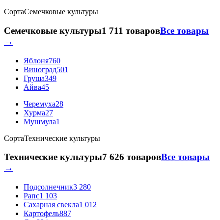
Сорта
Семечковые культуры
Семечковые культуры
1 711 товаров
Все товары
→
Яблоня
760
Виноград
501
Груша
349
Айва
45
Черемуха
28
Хурма
27
Мушмула
1
Сорта
Технические культуры
Технические культуры
7 626 товаров
Все товары
→
Подсолнечник
3 280
Рапс
1 103
Сахарная свекла
1 012
Картофель
887