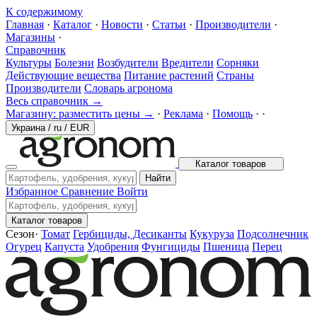
К содержимому
Главная
·
Каталог
·
Новости
·
Статьи
·
Производители
·
Магазины
·
Справочник
Культуры
Болезни
Возбудители
Вредители
Сорняки
Действующие вещества
Питание растений
Страны
Производители
Словарь агронома
Весь справочник →
Магазину: разместить цены →
·
Реклама
·
Помощь
·
·
Украина
/
ru
/
EUR
Каталог товаров
Найти
Избранное
Сравнение
Войти
Каталог товаров
Сезон
·
Томат
Гербициды, Десиканты
Кукуруза
Подсолнечник
Огурец
Капуста
Удобрения
Фунгициды
Пшеница
Перец