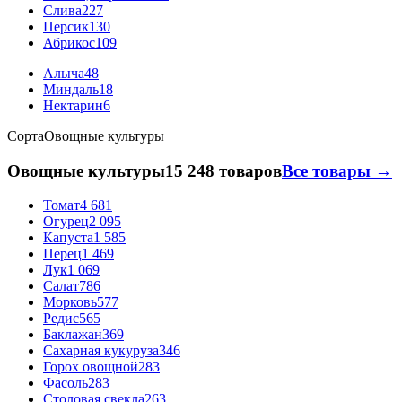
Слива
227
Персик
130
Абрикос
109
Алыча
48
Миндаль
18
Нектарин
6
Сорта
Овощные культуры
Овощные культуры
15 248 товаров
Все товары →
Томат
4 681
Огурец
2 095
Капуста
1 585
Перец
1 469
Лук
1 069
Салат
786
Морковь
577
Редис
565
Баклажан
369
Сахарная кукуруза
346
Горох овощной
283
Фасоль
283
Столовая свекла
263