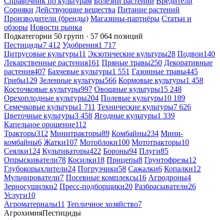
Справочник по культурам
Болезни растений
Вредители
Сорняки
Действующие вещества
Питание растений
Производители (бренды)
Магазины-партнёры
Статьи и
обзоры
Новости рынка
Подкатегории
50 групп · 57 064 позиций
Пестициды
7 412
Удобрения
1 717
Цитрусовые культуры
11
Экзотические культуры
28
Подвои
140
Лекарственные растения
161
Пряные травы
250
Декоративные
растения
407
Бахчевые культуры
1 551
Газонные травы
445
Грибы
129
Зеленные культуры
566
Кормовые культуры
1 458
Косточковые культуры
997
Овощные культуры
15 248
Орехоплодные культуры
204
Полевые культуры
10 189
Семечковые культуры
1 711
Технические культуры
7 626
Цветочные культуры
3 458
Ягодные культуры
1 339
Капельное орошение
112
Тракторы
312
Минитракторы
89
Комбайны
234
Мини-
комбайны
6
Жатки
107
Мотоблоки
100
Мототракторы
10
Сеялки
124
Культиваторы
422
Бороны
94
Плуги
85
Опрыскиватели
78
Косилки
18
Прицепы
8
Грунтофрезы
12
Глубокорыхлители
24
Погрузчики
58
Сажалки
6
Копалки
12
Мульчирователи
7
Посевные комплексы
16
Агродроны
4
Зерносушилки
2
Пресс-подборщики
20
Разбрасыватели
26
Услуги
10
Агроматериалы
11
Тепличное хозяйство
7
Агрохимия
Пестициды