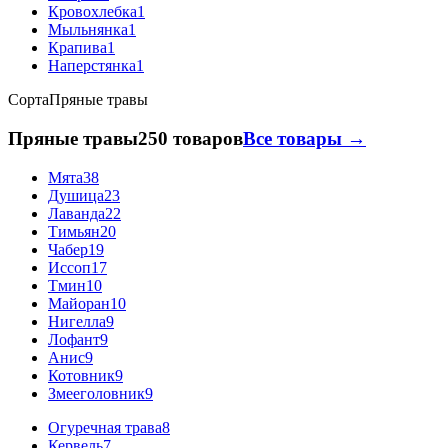
Кровохлебка
1
Мыльнянка
1
Крапива
1
Наперстянка
1
Сорта
Пряные травы
Пряные травы
250 товаров
Все товары →
Мята
38
Душица
23
Лаванда
22
Тимьян
20
Чабер
19
Иссоп
17
Тмин
10
Майоран
10
Нигелла
9
Лофант
9
Анис
9
Котовник
9
Змееголовник
9
Огуречная трава
8
Кервель
7