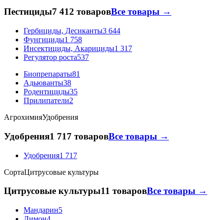
Пестициды
7 412 товаров
Все товары →
Гербициды, Десиканты
3 644
Фунгициды
1 758
Инсектициды, Акарициды
1 317
Регулятор роста
537
Биопрепараты
81
Адьюванты
38
Родентициды
35
Прилипатели
2
Агрохимия
Удобрения
Удобрения
1 717 товаров
Все товары →
Удобрения
1 717
Сорта
Цитрусовые культуры
Цитрусовые культуры
11 товаров
Все товары →
Мандарин
5
Лимон
4