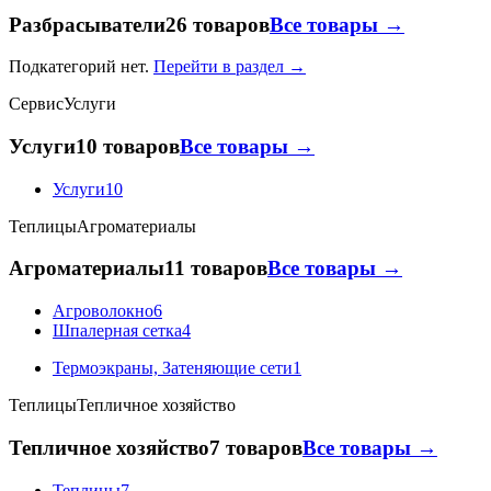
Разбрасыватели
26 товаров
Все товары →
Подкатегорий нет.
Перейти в раздел →
Сервис
Услуги
Услуги
10 товаров
Все товары →
Услуги
10
Теплицы
Агроматериалы
Агроматериалы
11 товаров
Все товары →
Агроволокно
6
Шпалерная сетка
4
Термоэкраны, Затеняющие сети
1
Теплицы
Тепличное хозяйство
Тепличное хозяйство
7 товаров
Все товары →
Теплицы
7