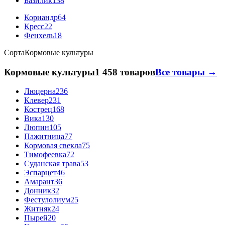
Базилик
138
Кориандр
64
Кресс
22
Фенхель
18
Сорта
Кормовые культуры
Кормовые культуры
1 458 товаров
Все товары →
Люцерна
236
Клевер
231
Кострец
168
Вика
130
Люпин
105
Пажитница
77
Кормовая свекла
75
Тимофеевка
72
Суданская трава
53
Эспарцет
46
Амарант
36
Донник
32
Фестулолиум
25
Житняк
24
Пырей
20