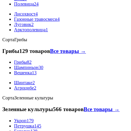
Полевица
24
Лисохвост
4
Газонные травосмеси
4
Луговик
2
Арктополевица
1
Сорта
Грибы
Грибы
129 товаров
Все товары →
Грибы
82
Шампиньон
30
Вешенка
13
Шиитаке
2
Агроцибе
2
Сорта
Зеленные культуры
Зеленные культуры
566 товаров
Все товары →
Укроп
179
Петрушка
145