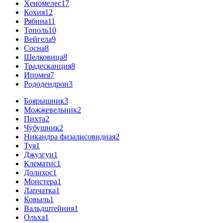
Хеномелес
17
Кохия
12
Рябина
11
Тополь
10
Вейгела
9
Сосна
8
Шелковица
8
Традесканция
8
Ипомея
7
Рододендрон
3
Боярышник
3
Можжевельник
2
Пихта
2
Чубушник
2
Никандра физалисовидная
2
Туя
1
Джузгун
1
Клематис
1
Долихос
1
Монстера
1
Лапчатка
1
Ковыль
1
Вальдштейния
1
Ольха
1