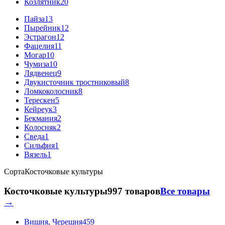
Козлятник
20
Пайза
13
Пырейник
12
Эстрагон
12
Фацелия
11
Могар
10
Чумиза
10
Лядвенец
9
Двукисточник тростниковый
8
Ломкоколосник
8
Терескен
5
Кейреук
3
Бекмания
2
Колосняк
2
Сведа
1
Сильфия
1
Вязель
1
Сорта
Косточковые культуры
Косточковые культуры
997 товаров
Все товары
→
Вишня, Черешня
459