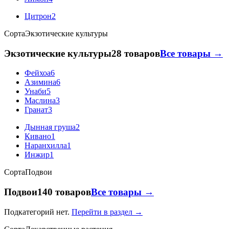
Цитрон
2
Сорта
Экзотические культуры
Экзотические культуры
28 товаров
Все товары →
Фейхоа
6
Азимина
6
Унаби
5
Маслина
3
Гранат
3
Дынная груша
2
Кивано
1
Наранхилла
1
Инжир
1
Сорта
Подвои
Подвои
140 товаров
Все товары →
Подкатегорий нет.
Перейти в раздел →