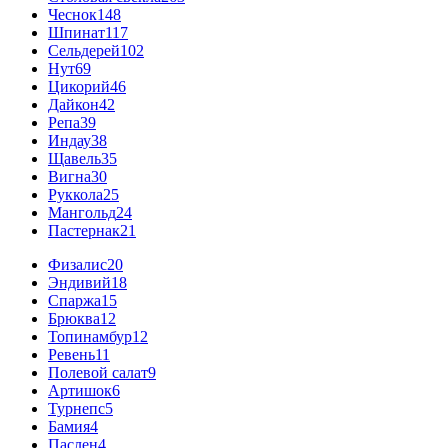
Чеснок
148
Шпинат
117
Сельдерей
102
Нут
69
Цикорий
46
Дайкон
42
Репа
39
Индау
38
Щавель
35
Вигна
30
Руккола
25
Мангольд
24
Пастернак
21
Физалис
20
Эндивий
18
Спаржа
15
Брюква
12
Топинамбур
12
Ревень
11
Полевой салат
9
Артишок
6
Турнепс
5
Бамия
4
Паслен
4