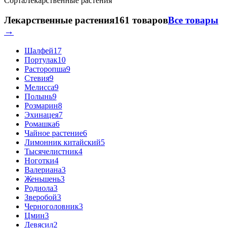
Сорта
Лекарственные растения
Лекарственные растения
161 товаров
Все товары
→
Шалфей
17
Портулак
10
Расторопша
9
Стевия
9
Мелисса
9
Полынь
9
Розмарин
8
Эхинацея
7
Ромашка
6
Чайное растение
6
Лимонник китайский
5
Тысячелистник
4
Ноготки
4
Валериана
3
Женьшень
3
Родиола
3
Зверобой
3
Черноголовник
3
Цмин
3
Девясил
2