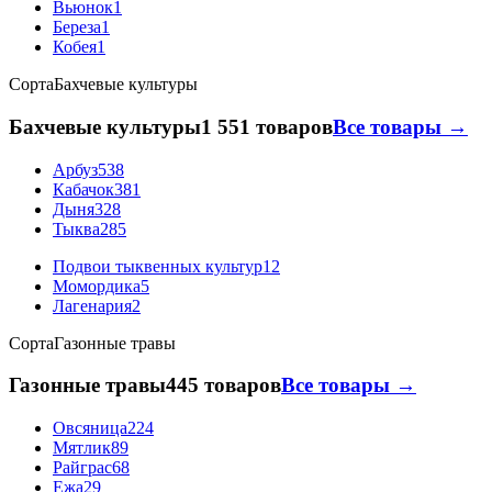
Вьюнок
1
Береза
1
Кобея
1
Сорта
Бахчевые культуры
Бахчевые культуры
1 551 товаров
Все товары →
Арбуз
538
Кабачок
381
Дыня
328
Тыква
285
Подвои тыквенных культур
12
Момордика
5
Лагенария
2
Сорта
Газонные травы
Газонные травы
445 товаров
Все товары →
Овсяница
224
Мятлик
89
Райграс
68
Ежа
29