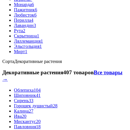
Монарда
6
Пажитник
6
Любисток
6
Перилла
4
Лавандин
3
Рута
2
Скрытница
1
Ляллеманция
1
Эльсгольция
1
Мирт
1
Сорта
Декоративные растения
Декоративные растения
407 товаров
Все товары
→
Облепиха
104
Шиповник
41
Сирень
33
Горошек душистый
28
Калина
27
Ива
20
Мискантус
20
Павловния
18