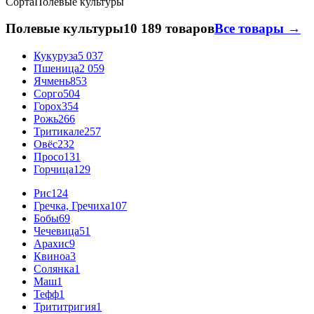
Сорта
Полевые культуры
Полевые культуры
10 189 товаров
Все товары →
Кукуруза
5 037
Пшеница
2 059
Ячмень
853
Сорго
504
Горох
354
Рожь
266
Тритикале
257
Овёс
232
Просо
131
Горчица
129
Рис
124
Гречка, Гречиха
107
Бобы
69
Чечевица
51
Арахис
9
Квиноа
3
Солянка
1
Маш
1
Тефф
1
Трититригия
1