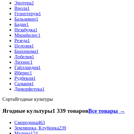
Энотера
2
Виола
1
Гелиптерум
1
Бальзамин
1
Бадан
1
Незабудка
1
Мирабилис
1
Резеда
1
Целозия
1
Брахикома
1
Лобелия
1
Лихнис
1
Гайллардия
1
Иберис
1
Рудбекия
1
Сальвия
1
Диморфотека
1
Сорта
Ягодные культуры
Ягодные культуры
1 339 товаров
Все товары →
Смородина
463
Земляника, Клубника
239
Малина
174