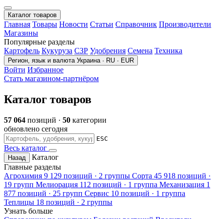
Каталог товаров
Главная
Товары
Новости
Статьи
Справочник
Производители
Магазины
Популярные разделы
Картофель
Кукуруза
СЗР
Удобрения
Семена
Техника
Регион, язык и валюта
Украина · RU · EUR
Войти
Избранное
Стать магазином-партнёром
Каталог товаров
57 064
позиций ·
50
категории
обновлено сегодня
ESC
Весь каталог
Каталог
Назад
Главные разделы
Агрохимия
9 129 позиций · 2 группы
Сорта
45 918 позиций ·
19 групп
Мелиорация
112 позиций · 1 группа
Механизация
1
877 позиций · 25 групп
Сервис
10 позиций · 1 группа
Теплицы
18 позиций · 2 группы
Узнать больше