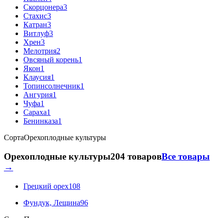
Скорцонера
3
Стахис
3
Катран
3
Витлуф
3
Хрен
3
Мелотрия
2
Овсяный корень
1
Якон
1
Клаусия
1
Топинсолнечник
1
Ангурия
1
Чуфа
1
Сараха
1
Бенинказа
1
Сорта
Орехоплодные культуры
Орехоплодные культуры
204 товаров
Все товары
→
Грецкий орех
108
Фундук, Лещина
96