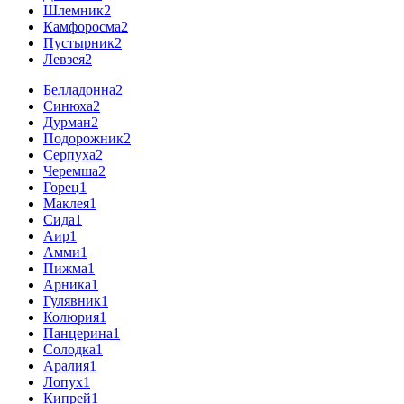
Шлемник
2
Камфоросма
2
Пустырник
2
Левзея
2
Белладонна
2
Синюха
2
Дурман
2
Подорожник
2
Серпуха
2
Черемша
2
Горец
1
Маклея
1
Сида
1
Аир
1
Амми
1
Пижма
1
Арника
1
Гулявник
1
Колюрия
1
Панцерина
1
Солодка
1
Аралия
1
Лопух
1
Кипрей
1