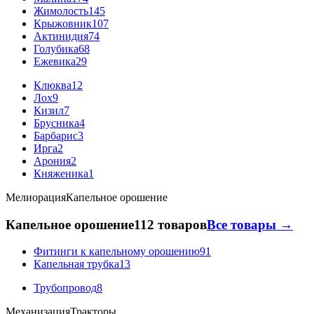
Жимолость
145
Крыжовник
107
Актинидия
74
Голубика
68
Ежевика
29
Клюква
12
Лох
9
Кизил
7
Брусника
4
Барбарис
3
Ирга
2
Арония
2
Княженика
1
Мелиорация
Капельное орошение
Капельное орошение
112 товаров
Все товары →
Фитинги к капельному орошению
91
Капельная трубка
13
Трубопровод
8
Механизация
Тракторы