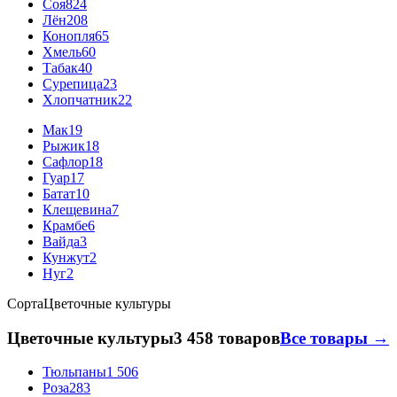
Соя
824
Лён
208
Конопля
65
Хмель
60
Табак
40
Сурепица
23
Хлопчатник
22
Мак
19
Рыжик
18
Сафлор
18
Гуар
17
Батат
10
Клещевина
7
Крамбе
6
Вайда
3
Кунжут
2
Нуг
2
Сорта
Цветочные культуры
Цветочные культуры
3 458 товаров
Все товары →
Тюльпаны
1 506
Роза
283