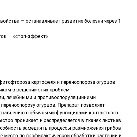
ойства — останавливает развитие болезни через 1-
ток — «стоп-эффект»
фитофтороза картофеля и переноспороза огурцов
иком в решении этих проблем
ми, лечебными и противоспоруляцийними
переноспорозу огурцов. Препарат позволяет
сравнению с обычными фунгицидами контактного
тро проникает и распределяется в тканях листьев.
особность замедлять процессы размножения грибов
е место по профилактической обработки растений и