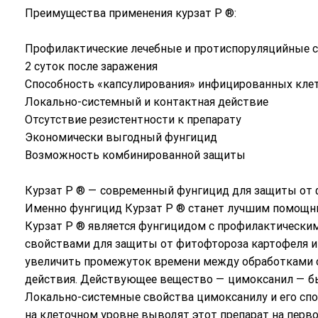
Преимущества применения курзат Р ®:
Профилактические лечебные и протиспоруляцийные св
2 суток после заражения
Способность «капсулирования» инфицированных кле
Локально-системный и контактная действие
Отсутствие резистентности к препарату
Экономически выгодный фунгицид
Возможность комбинированной защиты
Курзат Р ® — современный фунгицид для защиты от 
Именно фунгицид Курзат Р ® станет лучшим помощн
Курзат Р ® является фунгицидом с профилактически
свойствами для защиты от фитофтороза картофеля и 
увеличить промежуток времени между обработками 
действия. Действующее вещество — цимоксанил — быс
Локально-системные свойства цимоксанилу и его сп
на клеточном уровне выводят этот препарат на перво