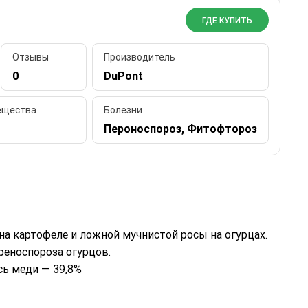
ГДЕ КУПИТЬ
Отзывы
Производитель
0
DuPont
ещества
Болезни
Пероноспороз, Фитофтороз
а картофеле и ложной мучнистой росы на огурцах.
реноспороза огурцов.
сь меди — 39,8%