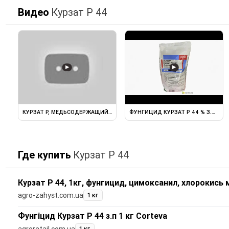
Видео
Курзат Р 44
▶
▶
КУРЗАТ Р, МЕДЬСОДЕРЖАЩИЙ ФУНГИЦИД, В ВАШЕМ САДУ
ФУНГИЦИД КУРЗАТ Р 44 % З.П. DUPO
Где купить
Курзат Р 44
Курзат Р 44, 1кг, фунгицид, цимоксанил, хлорокись 
agro-zahyst.com.ua
1 кг
Фунгіцид Курзат Р 44 з.п 1 кг Corteva
agroretail.com.ua
1 кг