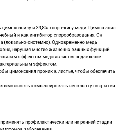
 цимоксанилу и 39,8% хлоро-кису меди. Цимоксанил
чебный и как ингибитор спорообразования. Он
та (локально-системно). Одновременно медь
ровне, нарушая многие жизненно важных функций
о главным эффектом меди является подавление
ибактериальным эффектом.
тобы цимоксанил проник в листья, чтобы обеспечить
т возможность компенсировать неполноту покрытия
 применять профилактически или на ранней стадии
 симптомов заболевания