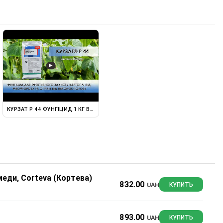
▶
NT - 1 КГ.
КУРЗАТ Р 44 ФУНГІЦИД 1 КГ ВІД "CORTEVA" - ОГЛЯД ПАКУВАННЯ ...
меди, Corteva (Кортева)
832.00
UAH
КУПИТЬ
893.00
UAH
КУПИТЬ