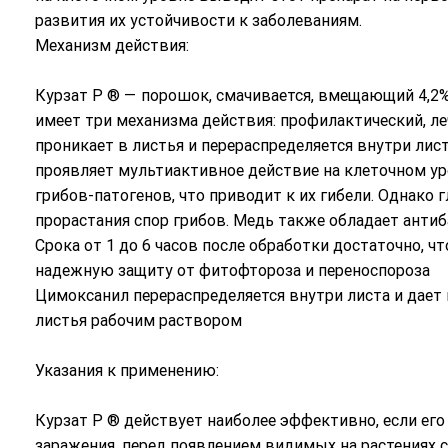
развития их устойчивости к заболеваниям.
Механизм действия:
Курзат Р ® — порошок, смачивается, вмещающий 4,2%
имеет три механизма действия: профилактический, ле
проникает в листья и перераспределяется внутри лис
проявляет мультиактивное действие на клеточном у
грибов-патогенов, что приводит к их гибели. Однак
прорастания спор грибов. Медь также обладает ант
Срока от 1 до 6 часов после обработки достаточно, ч
надежную защиту от фитофтороза и переноспороза
Цимоксанил перераспределяется внутри листа и дае
листья рабочим раствором
Указания к применению:
Курзат Р ® действует наиболее эффективно, если его
заражения, перед появлением видимых на растениях