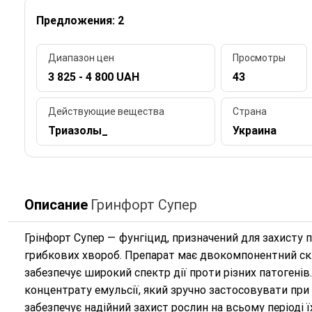
Предложения: 2
Диапазон цен
Просмотры
3 825 - 4 800 UAH
43
Действующие вещества
Страна
Триазолы_
Украина
Описание
Гринфорт Супер
Грінфорт Супер — фунгіцид, призначений для захисту 
грибкових хвороб. Препарат має двокомпонентний скл
забезпечує широкий спектр дії проти різних патогені
концентрату емульсії, який зручно застосовувати при 
забезпечує надійний захист рослин на всьому періоді ї