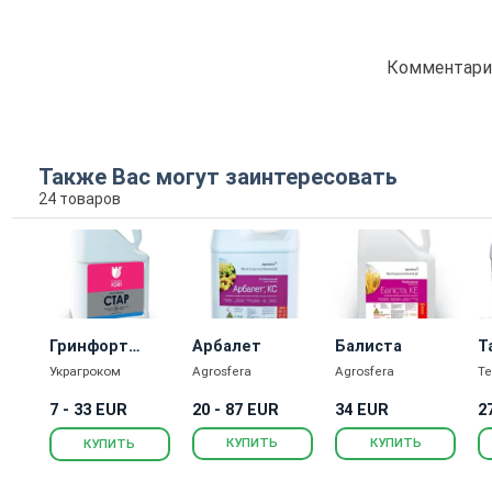
Комментарие
Также Вас могут заинтересовать
24 товаров
Гринфорт
Арбалет
Балиста
Т
Стар
Украгроком
Agrosfera
Agrosfera
Te
7 - 33 EUR
20 - 87 EUR
34 EUR
2
КУПИТЬ
КУПИТЬ
КУПИТЬ