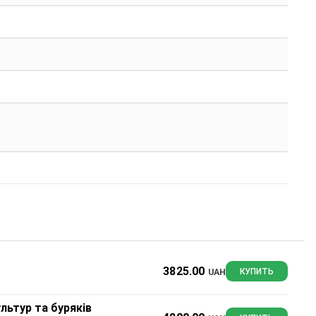
3825.00
UAH
КУПИТЬ
льтур та буряків