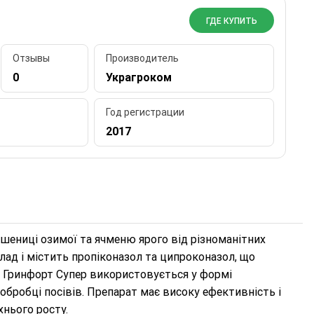
ГДЕ КУПИТЬ
Отзывы
Производитель
0
Украгроком
Год регистрации
2017
пшениці озимої та ячменю ярого від різноманітних
ад і містить пропіконазол та ципроконазол, що
в. Гринфорт Супер використовується у формі
обробці посівів. Препарат має високу ефективність і
хнього росту.