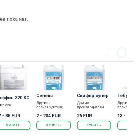
в пока нет.
Сенекс
Скифер супер
Тебу Топ
аффин 320 КС
Другие
Другие
Другие
rraVita
производители
производители
производит
7 - 35 EUR
2 - 204 EUR
26 EUR
13 - 65 E
КУПИТЬ
КУПИТЬ
КУПИТЬ
КУПИ