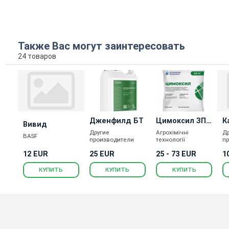
Также Вас могут заинтересовать
24 товаров
Дженфилд БТ
Цимоксил ЗП
К
Вивид
фунгицид
Другие
Агрохімічні
Д
BASF
производители
технології
п
12 EUR
25 EUR
25 - 73 EUR
1
КУПИТЬ
КУПИТЬ
КУПИТЬ