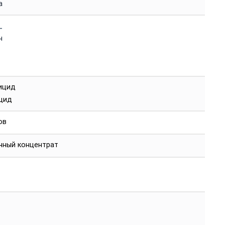
а
_
н
ицид
цид
ов
нный концентрат