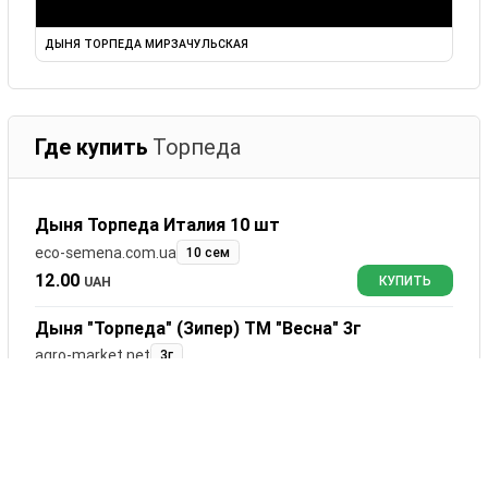
ДЫНЯ ТОРПЕДА МИРЗАЧУЛЬСКАЯ
Где купить
Торпеда
Дыня Торпеда Италия 10 шт
eco-semena.com.ua
10 сем
12.00
UAH
КУПИТЬ
Дыня "Торпеда" (Зипер) ТМ "Весна" 3г
agro-market.net
3г
20.25
UAH
КУПИТЬ
Диня Торпеда 50 г, Агролінія (оптом від 40 шт.)
agroline.od.ua
50 г
78.00
UAH
КУПИТЬ