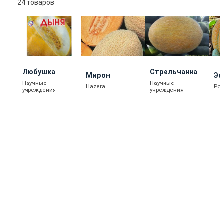
24 товаров
Любушка
Стрельчанка
Мирон
Э
Научные
Научные
Hazera
Po
учреждения
учреждения
12 - 101 EUR
2
КУПИТЬ
ПОДРОБНЕЕ
ПОДРОБНЕЕ