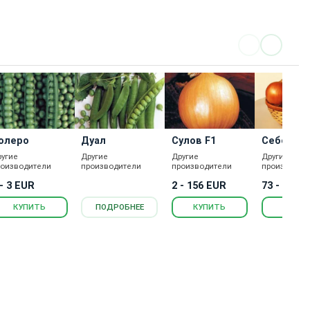
олеро
Дуал
Сулов F1
Себола F
(Сахара)
ругие
Другие
Другие
Другие
роизводители
производители
производители
производит
 - 3 EUR
2 - 156 EUR
73 - 262 
КУПИТЬ
ПОДРОБНЕЕ
КУПИТЬ
КУПИ
Каталог товаров
Новости
Статьи
Обратная связь
RS