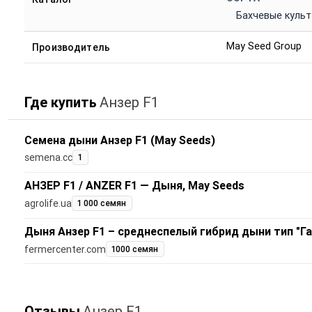
Бахчевые куль
May Seed Group
Производитель
Где купить
Анзер F1
Семена дыни Анзер F1 (May Seeds)
semena.cc
1
АНЗЕР F1 / ANZER F1 — Дыня, May Seeds
agrolife.ua
1 000 семян
Дыня Анзер F1 – среднеспелый гибрид дыни тип "Га
fermercenter.com
1000 семян
Отзывы
Анзер F1